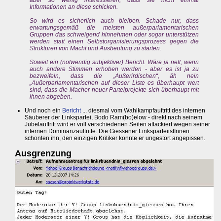
aber so wenig interessieren, dass sie nicht einmal
Informationen an diese schicken.
So wird es sicherlich auch bleiben. Schade nur, dass
erwartungsgemäß die meisten außerparlamentarischen
Gruppen das schweigend hinnehmen oder sogar unterstützen
werden statt einen Selbstorganisierungsprozess gegen die
Strukturen von Macht und Ausbeutung zu starten.
Soweit ein (notwendig subjektiver) Bericht. Wäre ja nett, wenn
auch andere Stimmen erhoben werden - aber es ist ja zu
bezweifeln, dass die „Außerirdischen“, äh nein
„Außerparlamentarischen auf dieser Liste es überhaupt wert
sind, dass die Macher neuer Parteiprojekte sich überhaupt mit
ihnen abgeben.
Und noch ein
Bericht
... diesmal vom Wahlkampfauftritt des internen
Säuberer der Linkspartei, Bodo Ram(bo)elow - direkt nach seinem
Jubelauftritt wird er voll verschiedenen Seiten attackiert wegen seiner
internen Dominanzauftritte. Die Giessener LinksparteiistInnen
schonten ihn, den einzigen Kritiker konnte er ungestört angepissen.
Ausgrenzung