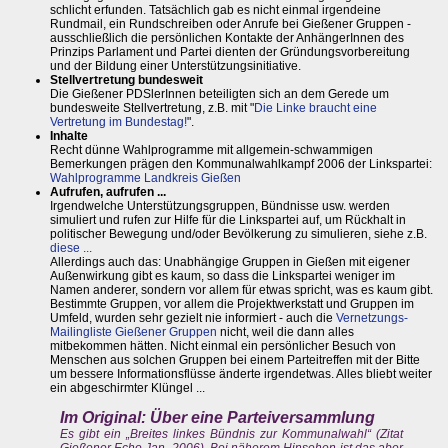
schlicht erfunden. Tatsächlich gab es nicht einmal irgendeine
Rundmail, ein Rundschreiben oder Anrufe bei Gießener Gruppen -
ausschließlich die persönlichen Kontakte der AnhängerInnen des
Prinzips Parlament und Partei dienten der Gründungsvorbereitung
und der Bildung einer Unterstützungsinitiative.
Stellvertretung bundesweit
Die Gießener PDSlerInnen beteiligten sich an dem Gerede um
bundesweite Stellvertretung, z.B. mit "
Die Linke braucht eine
Vertretung im Bundestag!
".
Inhalte
Recht dünne Wahlprogramme mit allgemein-schwammigen
Bemerkungen prägen den Kommunalwahlkampf 2006 der Linkspartei:
Wahlprogramme Landkreis Gießen
Aufrufen, aufrufen ...
Irgendwelche Unterstützungsgruppen, Bündnisse usw. werden
simuliert und rufen zur Hilfe für die Linkspartei auf, um Rückhalt in
politischer Bewegung und/oder Bevölkerung zu simulieren, siehe z.B.
diese ...
Allerdings auch das: Unabhängige Gruppen in Gießen mit eigener
Außenwirkung gibt es kaum, so dass die Linkspartei weniger im
Namen anderer, sondern vor allem für etwas spricht, was es kaum gibt.
Bestimmte Gruppen, vor allem die Projektwerkstatt und Gruppen im
Umfeld, wurden sehr gezielt nie informiert - auch die
Vernetzungs-
Mailingliste Gießener Gruppen
nicht, weil die dann alles
mitbekommen hätten. Nicht einmal ein persönlicher Besuch von
Menschen aus solchen Gruppen bei einem Parteitreffen mit der Bitte
um bessere Informationsflüsse änderte irgendetwas. Alles bliebt weiter
ein abgeschirmter Klüngel ...
Im Original: Über eine Parteiversammlung
Es gibt ein „Breites linkes Bündnis zur Kommunalwahl“ (Zitat