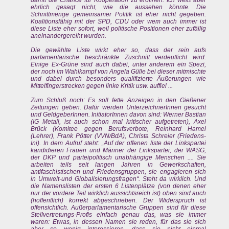
damit die Chance für Kooperation zu eröffnen. Ich weiß aber
ehrlich gesagt nicht, wie die aussehen könnte. Die
Schnittmenge gemeinsamer Politik ist eher nicht gegeben.
Koalitionsfähig mit der SPD, CDU oder wem auch immer ist
diese Liste eher sofort, weil politische Positionen eher zufällig
aneinandergereiht wurden.
Die gewählte Liste wirkt eher so, dass der rein aufs
parlamentarische beschränkte Zuschnitt verdeutlicht wird.
Einige Ex-Grüne sind auch dabei, unter anderem ein Spezi,
der noch im Wahlkampf von Angela Gülle bei dieser mitmischte
und dabei durch besonders qualifizierte Äußerungen wie
Mittelfingerstrecken gegen linke Kritik usw. auffiel ...
Zum Schluß noch: Es soll fette Anzeigen in den Gießener
Zeitungen geben. Dafür werden UnterzeichnerInnen gesucht
und GeldgeberInnen. InitiatorInnen davon sind: Werner Bastian
(IG Metall, ist auch schon mal kritischer aufgetreten), Axel
Brück (Komitee gegen Berufsverbote, Reinhard Hamel
(Lehrer), Frank Pötter (VVN/BdA), Christa Schreier (Friedens-
Ini). In dem Aufruf steht: „Auf der offenen liste der Linkspartei
kandidieren Frauen und Männer der Linkspartei, der WASG,
der DKP und parteipolitisch unabhängige Menschen .... Sie
arbeiten teils seit langen Jahren in Gewerkschaften,
antifaschistischen und Friedensgruppen, sie engagieren sich
in Umwelt-und Globalisierungsfragen“. Steht da wirklich. Und
die Namenslisten der ersten 6 Listenplätze (von denen eher
nur der vordere Teil wirklich aussichtsreich ist) oben sind auch
(hoffentlich) korrekt abgeschrieben. Der Widerspruch ist
offensichtlich. Außerparlamentarische Gruppen sind für diese
Stellvertretungs-Profis einfach genau das, was sie immer
waren: Etwas, in dessen Namen sie reden, für das sie sich