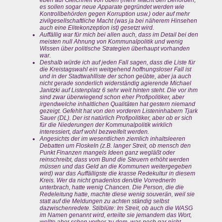
eben auf Gleichheit von oben (mehr Macht den Behörden,
es sollen sogar neue Apparate gegründet werden wie
Kontrollbehörden gegen Korruption usw.) oder auf mehr
zivilgesellschaftliche Macht (was ja bei näherem Hinsehen
auch eine Elitekonzeption ist) gesetzt wird.
Auffällig war für mich bei allen auch, dass im Detail bei den
meisten null Ahnung von Kommunalpolitik und wenig
Wissen über politische Strategien überhaupt vorhanden
war.
Deshalb würde ich auf jeden Fall sagen, dass die Liste für
die Kreistagswahl ein weitgehend hoffnungsloser Fall ist
und in der Stadtwahlliste der schon geübte, aber ja auch
nicht gerade sonderlich widerständig agierende Michael
Janitzki auf Listenplatz 6 sehr weit hinten steht. Die vor ihm
sind zwar überwiegend schon eher Profipolitiker, aber
irgendwelche inhaltlichen Qualitäten hat gestern niemand
gezeigt. Gefehlt hat von den vorderen Listeninhabern Tjark
Sauer (DL). Der ist natürlich Profipolitiker, aber ob er sich
für die Niederungen der Kommunalpolitik wirklich
interessiert, darf wohl bezweifelt werden.
Angesichts der im wesentlichen ziemlich inhaltsleeren
Debatten um Floskeln (z.B. langer Streit, ob mensch den
Punkt Finanzen mangels Ideen ganz wegläßt oder
reinschreibt, dass vom Bund die Steuern erhöht werden
müssen und das Geld an die Kommunen weitergegeben
wird) war das Auffälligste die krasse Redekultur in diesem
Kreis. Wer da nicht gnadenlos den/die VorrednerIn
unterbrach, hatte wenig Chancen. Die Person, die die
Redeleitung hatte, machte diese wenig souverän, weil sie
statt auf die Meldungen zu achten ständig selbst
dazwischenredete. Stilblüte: Im Streit, ob auch die WASG
im Namen genannt wird, erteilte sie jemandem das Wort,