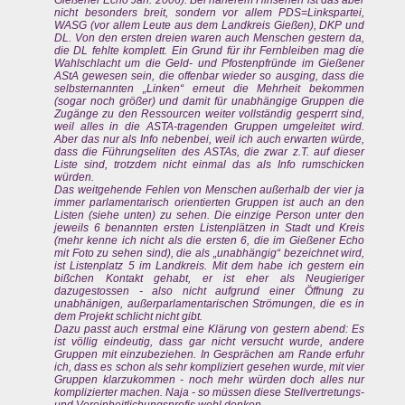
Gießener Echo Jan. 2006). Bei näherem Hinsehen ist das aber
nicht besonders breit, sondern vor allem PDS=Linkspartei,
WASG (vor allem Leute aus dem Landkreis Gießen), DKP und
DL. Von den ersten dreien waren auch Menschen gestern da,
die DL fehlte komplett. Ein Grund für ihr Fernbleiben mag die
Wahlschlacht um die Geld- und Pfostenpfründe im Gießener
AStA gewesen sein, die offenbar wieder so ausging, dass die
selbsternannten „Linken“ erneut die Mehrheit bekommen
(sogar noch größer) und damit für unabhängige Gruppen die
Zugänge zu den Ressourcen weiter vollständig gesperrt sind,
weil alles in die ASTA-tragenden Gruppen umgeleitet wird.
Aber das nur als Info nebenbei, weil ich auch erwarten würde,
dass die Führungseliten des ASTAs, die zwar z.T. auf dieser
Liste sind, trotzdem nicht einmal das als Info rumschicken
würden.
Das weitgehende Fehlen von Menschen außerhalb der vier ja
immer parlamentarisch orientierten Gruppen ist auch an den
Listen (siehe unten) zu sehen. Die einzige Person unter den
jeweils 6 benannten ersten Listenplätzen in Stadt und Kreis
(mehr kenne ich nicht als die ersten 6, die im Gießener Echo
mit Foto zu sehen sind), die als „unabhängig“ bezeichnet wird,
ist Listenplatz 5 im Landkreis. Mit dem habe ich gestern ein
bißchen Kontakt gehabt, er ist eher als Neugieriger
dazugestossen - also nicht aufgrund einer Öffnung zu
unabhänigen, außerparlamentarischen Strömungen, die es in
dem Projekt schlicht nicht gibt.
Dazu passt auch erstmal eine Klärung von gestern abend: Es
ist völlig eindeutig, dass gar nicht versucht wurde, andere
Gruppen mit einzubeziehen. In Gesprächen am Rande erfuhr
ich, dass es schon als sehr kompliziert gesehen wurde, mit vier
Gruppen klarzukommen - noch mehr würden doch alles nur
komplizierter machen. Naja - so müssen diese Stellvertretungs-