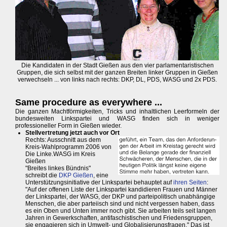
Die Kandidaten in der Stadt Gießen aus den vier parlamentaristischen
Gruppen, die sich selbst mit der ganzen Breiten linker Gruppen in Gießen
verwechseln ... von links nach rechts: DKP, DL, PDS, WASG und 2x PDS.
Same procedure as everywhere ...
Die ganzen Machtförmigkeiten, Tricks und inhaltlichen Leerformeln der
bundesweiten Linkspartei und WASG finden sich in weniger
professioneller Form in Gießen wieder.
Stellvertretung jetzt auch vor Ort
Rechts: Ausschnitt aus dem
Kreis-Wahlprogramm 2006 von
Die Linke.WASG im Kreis
Gießen
"Breites linkes Bündnis"
schreibt die
DKP Gießen
, eine
Unterstützungsinitiative der Linkspartei behauptet auf
ihren Seiten
:
"Auf der offenen Liste der Linkspartei kandidieren Frauen und Männer
der Linkspartei, der WASG, der DKP und parteipolitisch unabhängige
Menschen, die aber parteiisch sind und nicht vergessen haben, dass
es ein Oben und Unten immer noch gibt. Sie arbeiten teils seit langen
Jahren in Gewerkschaften, antifaschistischen und Friedensgruppen,
sie engagieren sich in Umwelt- und Globalisierungsfragen." Das ist