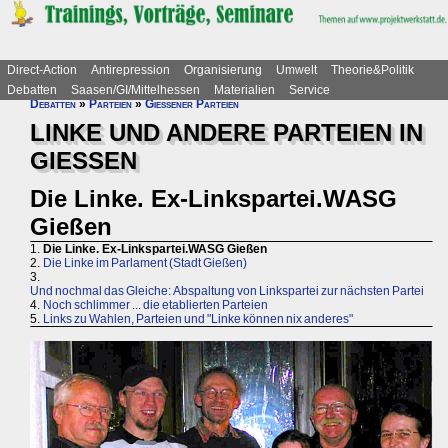
Direct-Action
Antirepression
Organisierung
Umwelt
Theorie&Politik
Debatten
Saasen/GI/Mittelhessen
Materialien
Service
Debatten
»
Parteien
»
Gießener Parteien
LINKE UND ANDERE PARTEIEN IN
GIESSEN
Die Linke. Ex-Linkspartei.WASG
Gießen
1.
Die Linke. Ex-Linkspartei.WASG Gießen
2.
Die Linke im Parlament (Stadt Gießen)
3.
Und nochmal das Gleiche: Abspaltung von Linkspartei zur nächsten Partei
4.
Noch schlimmer ... die etablierten Parteien
5.
Links zu Wahlen, Parteien und "Linke können nix anderes"