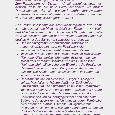
und Vereinheitlichungsprofis wohl denken.
Zum Fernbleiben von DL kann ich mir allerdings auch noch
denken, dass sie die neue Partei behandeln wie andere
Organisationen, die sie personell erobern/unterwandern:
Dabeisein, Ressourcen abgreifen, aber sonst eher nix machen,
weil das Hauptprojekt ihr eigener Club ist.
Das Treffen selbst hatte das Kreis-Wahlprogramm zum Thema.
Ich habe bis auf eine Meldung (Kritik an „Förderung von Klein-
und Mittelbetrieben“ ... bin ich bei der FDP gelandet ... aber
viele MarxistInnen denken halt vor allem quantitativ und nicht
qualitativ) mir das Ganze nur schweigend angeguckt:
Das Wahlprogramm ist schlicht eine Katastrophe.
Allgemeinplätze wechseln mit Positionen, die
wahrscheinlich in allen Wahlprogrammen stehen.
Typische Debatte: Zur Schule stritten sich die MarxistInnen
(Meinung: Gleichheit für alle Kinder, dass kann nur die
Macht der Lehrenden schaffen) und die Gutmenschen
(Meinung: Mehr Mitsprache den Eltern) um die Positionen.
Reingeschrieben wurde ein Kompromiss, der nix mehr
aussagt. Die SchülerInnen selbst kommen im Programm
schlicht gar nicht vor.
Überhaupt würde ich diese zwei „Flügel“ als prägend
sehen: Marxistische Altfrauen/-männer (DKP, einige
Linksparteileute) und Gutmenschen mit klar bürgerlichem
Touch (vor allem WASG, meist Lehrer, Juristen und andere
typische Vertreter sozialer Randgruppen :-). Ob die
KarrieristInnen von DL demgegenüber noch eine dritte
Strömung darstellen konnte ich mangels deren Fernbleiben
nicht erkennen. Mangels Debatte um irgendwelche
wichtigen Punkte machten sich die Strömungen an solchen
Punkten fest wie mit der Schule (siehe oben) ... oder ob