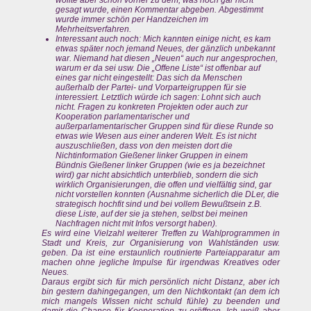
wollte aber schon vorher zu dem, was noch gar nicht
gesagt wurde, einen Kommentar abgeben. Abgestimmt
wurde immer schön per Handzeichen im
Mehrheitsverfahren.
Interessant auch noch: Mich kannten einige nicht, es kam
etwas später noch jemand Neues, der gänzlich unbekannt
war. Niemand hat diesen „Neuen“ auch nur angesprochen,
warum er da sei usw. Die „Offene Liste“ ist offenbar auf
eines gar nicht eingestellt: Das sich da Menschen
außerhalb der Partei- und Vorparteigruppen für sie
interessiert. Letztlich würde ich sagen: Lohnt sich auch
nicht. Fragen zu konkreten Projekten oder auch zur
Kooperation parlamentarischer und
außerparlamentarischer Gruppen sind für diese Runde so
etwas wie Wesen aus einer anderen Welt. Es ist nicht
auszuschließen, dass von den meisten dort die
Nichtinformation Gießener linker Gruppen in einem
Bündnis Gießener linker Gruppen (wie es ja bezeichnet
wird) gar nicht absichtlich unterblieb, sondern die sich
wirklich Organisierungen, die offen und vielfältig sind, gar
nicht vorstellen konnten (Ausnahme sicherlich die DLer, die
strategisch hochfit sind und bei vollem Bewußtsein z.B.
diese Liste, auf der sie ja stehen, selbst bei meinen
Nachfragen nicht mit Infos versorgt haben).
Es wird eine Vielzahl weiterer Treffen zu Wahlprogrammen in
Stadt und Kreis, zur Organisierung von Wahlständen usw.
geben. Da ist eine erstaunlich routinierte Parteiapparatur am
machen ohne jegliche Impulse für irgendwas Kreatives oder
Neues.
Daraus ergibt sich für mich persönlich nicht Distanz, aber ich
bin gestern dahingegangen, um den Nichtkontakt (an dem ich
mich mangels Wissen nicht schuld fühle) zu beenden und