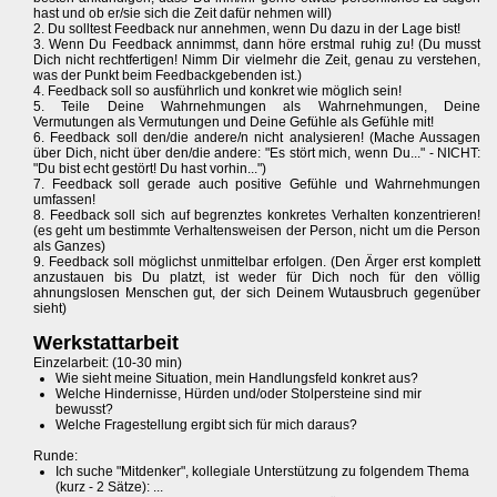
hast und ob er/sie sich die Zeit dafür nehmen will)
2. Du solltest Feedback nur annehmen, wenn Du dazu in der Lage bist!
3. Wenn Du Feedback annimmst, dann höre erstmal ruhig zu! (Du musst
Dich nicht rechtfertigen! Nimm Dir vielmehr die Zeit, genau zu verstehen,
was der Punkt beim Feedbackgebenden ist.)
4. Feedback soll so ausführlich und konkret wie möglich sein!
5. Teile Deine Wahrnehmungen als Wahrnehmungen, Deine
Vermutungen als Vermutungen und Deine Gefühle als Gefühle mit!
6. Feedback soll den/die andere/n nicht analysieren! (Mache Aussagen
über Dich, nicht über den/die andere: "Es stört mich, wenn Du..." - NICHT:
"Du bist echt gestört! Du hast vorhin...")
7. Feedback soll gerade auch positive Gefühle und Wahrnehmungen
umfassen!
8. Feedback soll sich auf begrenztes konkretes Verhalten konzentrieren!
(es geht um bestimmte Verhaltensweisen der Person, nicht um die Person
als Ganzes)
9. Feedback soll möglichst unmittelbar erfolgen. (Den Ärger erst komplett
anzustauen bis Du platzt, ist weder für Dich noch für den völlig
ahnungslosen Menschen gut, der sich Deinem Wutausbruch gegenüber
sieht)
Werkstattarbeit
Einzelarbeit: (10-30 min)
Wie sieht meine Situation, mein Handlungsfeld konkret aus?
Welche Hindernisse, Hürden und/oder Stolpersteine sind mir
bewusst?
Welche Fragestellung ergibt sich für mich daraus?
Runde:
Ich suche "Mitdenker", kollegiale Unterstützung zu folgendem Thema
(kurz - 2 Sätze): ...