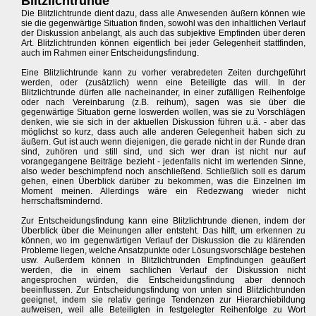
Blitzlichtrunde
Die Blitzlichtrunde dient dazu, dass alle Anwesenden äußern können wie
sie die gegenwärtige Situation finden, sowohl was den inhaltlichen Verlauf
der Diskussion anbelangt, als auch das subjektive Empfinden über deren
Art. Blitzlichtrunden können eigentlich bei jeder Gelegenheit stattfinden,
auch im Rahmen einer Entscheidungsfindung.
Eine Blitzlichtrunde kann zu vorher verabredeten Zeiten durchgeführt
werden, oder (zusätzlich) wenn eine Beteiligte das will. In der
Blitzlichtrunde dürfen alle nacheinander, in einer zufälligen Reihenfolge
oder nach Vereinbarung (z.B. reihum), sagen was sie über die
gegenwärtige Situation gerne loswerden wollen, was sie zu Vorschlägen
denken, wie sie sich in der aktuellen Diskussion führen u.ä. - aber das
möglichst so kurz, dass auch alle anderen Gelegenheit haben sich zu
äußern. Gut ist auch wenn diejenigen, die gerade nicht in der Runde dran
sind, zuhören und still sind, und sich wer dran ist nicht nur auf
vorangegangene Beiträge bezieht - jedenfalls nicht im wertenden Sinne,
also weder beschimpfend noch anschließend. Schließlich soll es darum
gehen, einen Überblick darüber zu bekommen, was die Einzelnen im
Moment meinen. Allerdings wäre ein Redezwang wieder nicht
herrschaftsmindernd.
Zur Entscheidungsfindung kann eine Blitzlichtrunde dienen, indem der
Überblick über die Meinungen aller entsteht. Das hilft, um erkennen zu
können, wo im gegenwärtigen Verlauf der Diskussion die zu klärenden
Probleme liegen, welche Ansatzpunkte oder Lösungsvorschläge bestehen
usw. Außerdem können in Blitzlichtrunden Empfindungen geäußert
werden, die in einem sachlichen Verlauf der Diskussion nicht
angesprochen würden, die Entscheidungsfindung aber dennoch
beeinflussen. Zur Entscheidungsfindung von unten sind Blitzlichtrunden
geeignet, indem sie relativ geringe Tendenzen zur Hierarchiebildung
aufweisen, weil alle Beteiligten in festgelegter Reihenfolge zu Wort