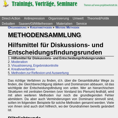
Direct-Action
Antirepression
Organisierung
Umwelt
Theorie&Politik
Debatten
Saasen/GI/Mittelhessen
Materialien
Service
Organisierung
»
Kreativmethoden
»
Weitere Methoden
METHODENSAMMLUNG
Hilfsmittel für Diskussions- und
Entscheidungsfindungsrunden
1.
Hilfsmittel für Diskussions- und Entscheidungsfindungsrunden
2.
Moderation
3.
Visualisierung, Ergebniskontrolle
4.
Kreativverfahren
5.
Methoden zur Reflexion und Auswertung
Das richtige Verfahren zu finden, d.h. über die Gesamtstruktur Wege zu
finden, die Gleichberechtigung stärken und Dominanzen abbauen, ist das
wichtigste der Entscheidungsfindung von unten. Wer an hierarchischen
Strukturen mit zentralen Gremien (von Vorstand bis Plenum) festhält, wird
mit allen weiteren Methoden nur noch die grundlegenden Fehler
abmildern. Da aber auch Verminderungen von Dominanz sinnvoll sind,
sollen im folgenden Beispiele für solche Methoden genannt werden. Viele
von ihnen sind auch dort hilfreich, wo der Grundrahmen bereits geändert
ist.