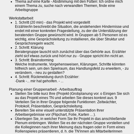
Thema auf eine Karte - Abstimmung mit den Füßen: Ich ordne mich
einem Thema zu, suche nach verwandten Themen, finde eine
Arbeitsgruppe
Werkstattarbeit
1. Schritt (20 min) - das Projekt wird vorgestellt
Erzähler/in beschreibt die Situation, die anstehenden Hindernisse und
endet mit einer konkreten Fragestellung, zu der die Unterstützung der
beratenden Gruppe gewünscht wird. In Gruppen ab 5 Personen ist es
wichtig, eine Gesprächsleitung zu installieren, die über Struktur und
Gesprächsregeln wacht.
2. Schritt: Klärung
Beratergruppe tauscht sich zunächst über das Gehörte aus. Erzähler
zieht sicf etwas zurück und hört nur zu - Gruppe spricht ihn nicht an.
3. Schritt: Brainstorming
Welche Instrumente, Vorgehensweisen, Klärungen, Schritte könnten
hilfreich sein, um den Spielraum, das Handlungsfeld zu erweitern, - zu
verändern, - neu zu gestalten?
4. Schritt: Rückmeldung durch Erzähler:
-Dank -... mir hat geholfen. - ...
Planung einer Gruppenarbeit - Arbeitsauftrag
Stellen Sie bitte kurz Ihre (Projekt-)Grobplanung vor. o Einigen Sie sich
au das Projekt eines TN und arbeiten Sie dieses konkret aus. 9
Verteilen Sie in Ihrer Gruppe folgende Funktionen: Zeitwächter,
Protokoll, Präsentation, Gesprächsleitung.
Bereiten Sie eine visuell unterstützte Präsentation Ihrer
Arbeitsergebnisse vor (Flipchart, Folie, Karten ... ).
Überlegen Sie, in welcher Form Sie Ihr Projekt in das anschließende
Plenum einbringen. Wollen Sie es der nächsten Gruppe vorstellen und
die Kolleginnen nach ihrer Meinung dazu fragen oder in Form eines
Rollenspieles präsentieren, d. h. die TN'innen als Mitarbeiterinnen