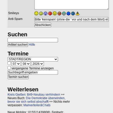
Smileys
Anti-Spam
Suchen
Hilfe
Termine
vergangene Termine anzeigen
Weiterlesen
Kreis Gießen: B49-Neubau verhindern
++
Neues Buch:
Die Demokratie überwinden,
bevor sie sich selbst abschafft
++ Nichts mehr
verpassen:
Mailverteiler&Chats
Neue Mobilnr.: 015511439808), Festnetz