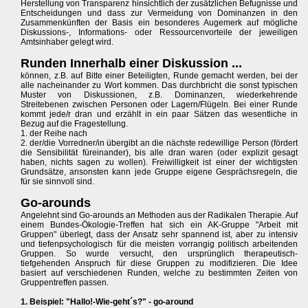
Herstellung von Transparenz hinsichtlich der zusätzlichen Befugnisse und
Entscheidungen und dass zur Vermeidung von Dominanzen in den
Zusammenkünften der Basis ein besonderes Augemerk auf mögliche
Diskussions-, Informations- oder Ressourcenvorteile der jeweiligen
Amtsinhaber gelegt wird.
Runden Innerhalb einer Diskussion ...
können, z.B. auf Bitte einer Beteiligten, Runde gemacht werden, bei der
alle nacheinander zu Wort kommen. Das durchbricht die sonst typischen
Muster von Diskussionen, z.B. Dominanzen, wiederkehrende
Streitebenen zwischen Personen oder Lagern/Flügeln. Bei einer Runde
kommt jede/r dran und erzählt in ein paar Sätzen das wesentliche in
Bezug auf die Fragestellung.
1. der Reihe nach
2. der/die Vorredner/in übergibt an die nächste redewillige Person (fördert
die Sensibilität füreinander), bis alle dran waren (oder explizit gesagt
haben, nichts sagen zu wollen). Freiwilligkeit ist einer der wichtigsten
Grundsätze, ansonsten kann jede Gruppe eigene Gesprächsregeln, die
für sie sinnvoll sind.
Go-arounds
Angelehnt sind Go-arounds an Methoden aus der Radikalen Therapie. Auf
einem Bundes-Ökologie-Treffen hat sich ein AK-Gruppe "Arbeit mit
Gruppen" überlegt, dass der Ansatz sehr spannend ist, aber zu intensiv
und tiefenpsychologisch für die meisten vorrangig politisch arbeitenden
Gruppen. So wurde versucht, den ursprünglich therapeutisch-
tiefgehenden Anspruch für diese Gruppen zu modifizieren. Die Idee
basiert auf verschiedenen Runden, welche zu bestimmten Zeiten von
Gruppentreffen passen.
1. Beispiel: "Hallo!-Wie-geht´s?" - go-around