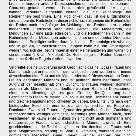
brechen, müssen andere Diskussionsformen als solche mit plenarem
Charakter gefunden werden. Ist das nicht gewünscht oder möglich,
können Verfahren eingeführt werden, die die Reihenfolge der
Rednerinnen bestimmen. Eine Möglichkeit dazu ist die Blitzlichtrunde,
eine andere die Redeliste. In dieser richtet sich allgemein die Reihenfolge
der Reden nach der Abfolge der Meldungen der Rednerinnen. In einer
moderierten Diskussion kann eine Person, die Moderatorin, die
Meldungen auf eine Liste schreiben, und die Rednerinnen dann in der
Reihenfolge ihrer Meldungen aufrufen. In einer unmoderierten Diskussion
können alle Beteiligten selber darauf achten die Reihenfolge einzuhalten,
und in großen, unübersichtlichen Gruppen kann z.B. ein Ort festgelegt
werden, wo sich die Rednerinnen in einer Reihe anstellen und warten bis
sie dran sind (z.B. am Mikrofon). Die Reihenfolge der Reden kann noch
durch zusätzliche Regeln verändert werden.
Verbreitet ist eine Quotierung nach Geschlecht, das heißt dass Frauen und
Männer sich getrennt anstellen oder aufgeschrieben werden und immer
abwechselnd eine Frau und ein Mann reden darf. Dieses Verfahren fördert
Frauen gegenüber Männern und ist politisch damit begründet, dass
aufgrund der gesellschaftlichen Zurichtung Frauen weniger dominant
agieren als Männer und so deutlich weniger Raum in Diskussionen
einnehmen. Allerdings gibt es gute Gründe, die Quotierung nach
Geschlecht in Frage zu stellen. Ziel sollte es sein, Dominanz abzubauen
und gleiche Handlungsmöglichkeiten zu geben. Die Einteilung nach dem
biologischen Geschlecht orientiert sich aber gar nicht an der Frage von
Dominanz. Zwar sind Frauen aufgrund der gesellschaftlichen Zurichtung
durchschnittlich weniger dominant, allerdings (wie Männer auch) sehr
verschieden. In kaum einer Diskussion sind nicht auch dominante und
redegewaltige Frauen sowie schüchterne Männer anwesend. Eine
geschlechterquotierte Redeliste gibt nun den dominanten Frauen sehr
gute Möglichkeiten, ständig zu Wort zu kommen, während die nicht
dominanten Menschen (viele Frauen, wenige Männer) gar nicht