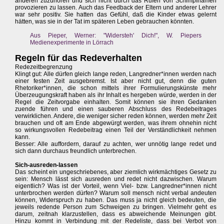
anderen zuzuhören und sich nicht durch das Rufen von Schimpfnamen
provozieren zu lassen. Auch das Feedback der Eltern und anderer Lehrer
war sehr positiv. Sie hatten das Gefühl, daß die Kinder etwas gelernt
hätten, was sie in der Tat im späteren Leben gebrauchen könnten.
Aus Pieper, Werner: "Widersteh' Dich!", W. Piepers
Medienexperimente in Lörrach
Regeln für das Redeverhalten
Redezeitbegrenzung
Klingt gut: Alle dürfen gleich lange reden, Langredner*innen werden nach
einer festen Zeit ausgebremst. Ist aber nicht gut, denn die guten
Rhetoriker*innen, die schon mittels ihrer Formulierungskünste mehr
Überzeugungskraft haben als ihr Inhalt es hergeben würde, werden in der
Regel die Zeitvorgabe einhalten. Somit können sie ihren Gedanken
zuende führen und einen sauberen Abschluss des Redebeitrages
verwirklichen. Andere, die weniger sicher reden können, werden mehr Zeit
brauchen und oft am Ende abgewürgt werden, was ihrem ohnehin nicht
so wirkungsvollen Redebeitrag einen Teil der Verständlichkeit nehmen
kann.
Besser: Alle auffordern, darauf zu achten, wer unnötig lange redet und
sich dann durchaus freundlich unterbrechen.
Sich-ausreden-lassen
Das scheint ein ungeschriebenes, aber ziemlich wirkmächtiges Gesetz zu
sein: Mensch lässt sich ausreden und redet nicht dazwischen. Warum
eigentlich? Was ist der Vorteil, wenn Viel- bzw. Langredner*innen nicht
unterbrochen werden dürfen? Warum soll mensch nicht verbal andeuten
können, Widerspruch zu haben. Das muss ja nicht gleich bedeuten, die
jeweils redende Person zum Schweigen zu bringen. Vielmehr geht es
darum, zeitnah klarzustellen, dass es abweichende Meinungen gibt.
Hinzu kommt in Verbindung mit der Redeliste, dass bei Verbot von