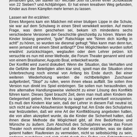
jemanden gibt, der stärker ist? Michael Soth ist Lehrer einer Schulklasse
von 22 Sieben? und Achtjährigen. Er hat einen kreativen Weg gefunden,
Kinder aus ihren Kämpfen mehr lernen zu lassen.
Lassen wir ihn erzählen:
Eines Morgens kam ein Mädchen mit einer blutigen Lippe in die Schule,
sie war auf dem Schulweg in einen Streit verwikkelt worden. Auf meine
Frage, was denn geschehen sei, bekam ich mindestens sechs
verschiedene Versionen der Geschichte gleichzeitig zu hören. Waren die
Kinder bislang gewohnt, "gute" Ratschläge wie "Nimm dich künftig in
acht!" zu hören, so wurden sie diesmal gefragt: "Was kann man denn tun,
wenn jemand mit einem Streit anfängt?" Drei Möglichkeiten wurden sofort
erwähnt: zurückschlagen, weglaufen oder dem Lehrer petzen. Ich
versuchte es nun mit einer Methode, die Forum Theater genannt wird und
von einem Brasilianer, Augusto Boal, entwickelt wurde.
Der Konflikt wird zuerst diskutiert. Wenn die Situation, das Verhalten und
die Gefühle der Beteiligten allen klar sind, spielt man die Situation ohne
Unterbrechung noch einmal von Anfang bis Ende durch. Bei einer
weiteren Wiederholung werden die nichtbeteiligten Zuschauer
aufgefordert, "Stop!" zu rufen, wenn ihnen etwas auffällt. Sie sollen ihre
Version nun direkt ins Spiel einbringen. Sie sollen nun herausfinden, ob
ihre alternative Handlungsweise vielleicht zu einer Lösung des Konflikts
führen kann. Dieses Spiel braucht Zeit, denn man muß allen Kindern die
Gelegenheit geben, ihre Meinung zu sagen und eventuell vorzuspielen.
Es muß den Kindern klar sein, daß der Lehrer in diesem Fall neutral ist,
sich nicht auf eine Ablaufversion festgelegt hat. Am Ende des Schuljahres
war festzustellen, daß wir eine Art der Konfliktlösung angeboten hatten,
die von allen akzeptiert wurde, da die Kinder die Sicherheit hatten, daß
ihnen diese Methode die Möglichkeit gibt, all ihre Bedürfnisse und
Wünsche zu äußern. Zum Abschluß des Schuljahres wurde das Forum
Theater noch einmal diskutiert und die Kinder erzählten, was sie dabei
gelernt hatten: Raufereien zu vermeiden, nicht so selbstsüchtig zu sein,