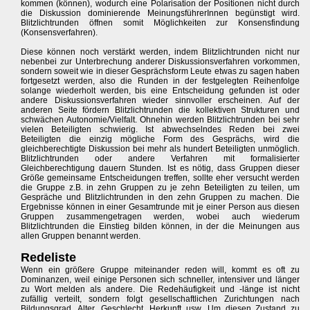
kommen (können), wodurch eine Polarisation der Positionen nicht durch
die Diskussion dominierende MeinungsführerInnen begünstigt wird.
Blitzlichtrunden öffnen somit Möglichkeiten zur Konsensfindung
(Konsensverfahren).
Diese können noch verstärkt werden, indem Blitzlichtrunden nicht nur
nebenbei zur Unterbrechung anderer Diskussionsverfahren vorkommen,
sondern soweit wie in dieser Gesprächsform Leute etwas zu sagen haben
fortgesetzt werden, also die Runden in der festgelegten Reihenfolge
solange wiederholt werden, bis eine Entscheidung gefunden ist oder
andere Diskussionsverfahren wieder sinnvoller erscheinen. Auf der
anderen Seite fördern Blitzlichtrunden die kollektiven Strukturen und
schwächen Autonomie/Vielfalt. Ohnehin werden Blitzlichtrunden bei sehr
vielen Beteiligten schwierig. Ist abwechselndes Reden bei zwei
Beteiligten die einzig mögliche Form des Gesprächs, wird die
gleichberechtigte Diskussion bei mehr als hundert Beteiligten unmöglich.
Blitzlichtrunden oder andere Verfahren mit formalisierter
Gleichberechtigung dauern Stunden. Ist es nötig, dass Gruppen dieser
Größe gemeinsame Entscheidungen treffen, sollte eher versucht werden
die Gruppe z.B. in zehn Gruppen zu je zehn Beteiligten zu teilen, um
Gespräche und Blitzlichtrunden in den zehn Gruppen zu machen. Die
Ergebnisse können in einer Gesamtrunde mit je einer Person aus diesen
Gruppen zusammengetragen werden, wobei auch wiederum
Blitzlichtrunden die Einstieg bilden können, in der die Meinungen aus
allen Gruppen benannt werden.
Redeliste
Wenn ein größere Gruppe miteinander reden will, kommt es oft zu
Dominanzen, weil einige Personen sich schneller, intensiver und länger
zu Wort melden als andere. Die Redehäufigkeit und -länge ist nicht
zufällig verteilt, sondern folgt gesellschaftlichen Zurichtungen nach
Bildungsgrad, Alter, Geschlecht, Herkunft usw. Um diesen Zustand zu