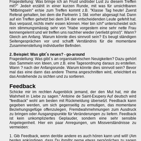
Fragestellung: Was bringe ich an Frust und/oder Lust zu diesem Treffen
mit?" Jede/r erzählt in einer kurzen Runde, mit was für unsichtbaren
"Mitbringseln" er/sie zum Treffen kommt z.B. "Klasse Tag heute! Zuerst
Referat gehalten, bei dem die Partnerin 1 Std. vorher abgesagt hat. Dann
auf ein Treffen gehetzt bei dem 3/4 der entscheidenden Leute gefehlt hat.
Bus verpasst, nichts mehr essen können. Hier bin ich!" unterscheidet sich
rein stimmungsmässig sehr von "Habe vorgestern eine sehr nette Frau
kennengelernt und wir treffen uns nachher wieder (verliebt grins!)". Wann?
Gleich am Anfang. Warum könnte dies sinnvoll sein? Es beugt ständigen
Seitengesprächen vor und schafft Verständnis für die momentane
Zusammenstellung individueller Befinden.
2. Beispiel: Was gibt´s neues? - go-around
Fragestellung: Was gibt´s an organisatorischen Neuigkeiten? Dazu gehört
das Sammeln von Ideen, um z.B. eine Tagesordnung daraus zu erstellen.
Wann ? nach der Anfangsrunde. Warum könnte dies sinnvoll sein? Bevor
mal das eine dann das andere Thema angeschnitten wird, erleichtert es
das Anstehende zu sichten und zu sortieren.
Feedback
Schicke mir im rechten Augenblick jemand, der den Mut hat, mir die
Wahrheit in Liebe zu sagen." Antoine de Saint-Exupery Auf deutsch wird
"feedback" wohl am besten mit Rückmeldung übersetzt. Feedback kann
gegeben werden, um sich gegenseitig zu ermutigen, das momentane
Beziehungsgefüge offenzulegen, Fremdwahrnehmungen zum Ausdruck
zu bringen oder Ausgangspunkte für Veränderungen zu liefern. Feedback
ist kein unkompliziertes Geplauder, sondern eine sehr sensible
Angelegenheit. Hier ein paar Anregungen, um Missverständnisse zu
vermeiden:
1. Gib Feedback, wenn der/die andere es auch hören kann und will! (Am
besten ankündigen, dass Du ihm/ihr gerne etwas persönliches zu sagen