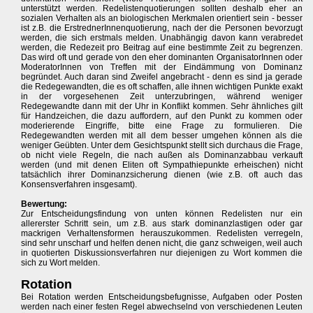
unterstützt werden. Redelistenquotierungen sollten deshalb eher an
sozialen Verhalten als an biologischen Merkmalen orientiert sein - besser
ist z.B. die ErstrednerInnenquotierung, nach der die Personen bevorzugt
werden, die sich erstmals melden. Unabhängig davon kann verabredet
werden, die Redezeit pro Beitrag auf eine bestimmte Zeit zu begrenzen.
Das wird oft und gerade von den eher dominanten OrganisatorInnen oder
ModeratorInnen von Treffen mit der Eindämmung von Dominanz
begründet. Auch daran sind Zweifel angebracht - denn es sind ja gerade
die Redegewandten, die es oft schaffen, alle ihnen wichtigen Punkte exakt
in der vorgesehenen Zeit unterzubringen, während weniger
Redegewandte dann mit der Uhr in Konflikt kommen. Sehr ähnliches gilt
für Handzeichen, die dazu auffordern, auf den Punkt zu kommen oder
moderierende Eingriffe, bitte eine Frage zu formulieren. Die
Redegewandten werden mit all dem besser umgehen können als die
weniger Geübten. Unter dem Gesichtspunkt stellt sich durchaus die Frage,
ob nicht viele Regeln, die nach außen als Dominanzabbau verkauft
werden (und mit denen Eliten oft Sympathiepunkte erheischen) nicht
tatsächlich ihrer Dominanzsicherung dienen (wie z.B. oft auch das
Konsensverfahren insgesamt).
Bewertung:
Zur Entscheidungsfindung von unten können Redelisten nur ein
allererster Schritt sein, um z.B. aus stark dominanzlastigen oder gar
mackrigen Verhaltensformen herauszukommen. Redelisten verregeln,
sind sehr unscharf und helfen denen nicht, die ganz schweigen, weil auch
in quotierten Diskussionsverfahren nur diejenigen zu Wort kommen die
sich zu Wort melden.
Rotation
Bei Rotation werden Entscheidungsbefugnisse, Aufgaben oder Posten
werden nach einer festen Regel abwechselnd von verschiedenen Leuten