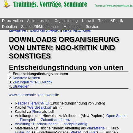
Direct-Action
Antirepression
Organisierung
Umwelt
Theorie&Politik
Debatten
Saasen/GI/Mittelhessen
Materialien
Service
Materialien
»
Download Aktionen
»
Orga: NGO-Kritik
DOWNLOADS ORGANISIERUNG
VON UNTEN: NGO-KRITIK UND
SONSTIGES
Entscheidungsfindung von unten
1.
Entscheidungsfindung von unten
2.
Konkrete Kritiken
3.
Zeitungen mit NGO-Kritik
4.
Strategien
www.hierarchnie.siehe.website
Reader HierarchNIE!
(Entscheidungsfindung von unten)
Kapitel
"Werdet zickig!"
als .rtf
Kapitel zu
Plena
als .pdf
Anleitungen und Hinweise zu Methoden (ANU-Papiere):
Open Space
++
Planspiel
++
Zukunftskonferenz
Anleitung "Tuschelrunden"
++
stichpunktartig
Materialien für Tuschelrunden: Anleitung als
Plakatserie
++ Kurz-
Erklärung
++ Einladungs-Vorlage (
Plakat
und
Flyer
) ++ Tuschel-