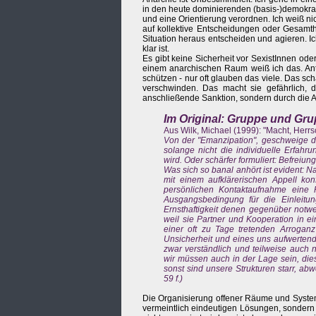
in den heute dominierenden (basis-)demokra
und eine Orientierung verordnen. Ich weiß nich
auf kollektive Entscheidungen oder Gesamth
Situation heraus entscheiden und agieren. I
klar ist.
Es gibt keine Sicherheit vor SexistInnen oder
einem anarchischen Raum weiß ich das. Ant
schützen - nur oft glauben das viele. Das sch
verschwinden. Das macht sie gefährlich, 
anschließende Sanktion, sondern durch die A
Im Original: Gruppe und G
Aus Wilk, Michael (1999): "Macht, Herrs
Von der "Emanzipation", geschweige de
solange nicht die individuelle Erfah
wird. Oder schärfer formuliert: Befreiun
Was sich so banal anhört ist evident: N
mit einem aufklärerischen Appell kon
persönlichen Kontaktaufnahme eine 
Ausgangsbedingung für die Einleitung
Ernsthaftigkeit denen gegenüber notw
weil sie Partner und Kooperation in ei
einer oft zu Tage tretenden Arroganz
Unsicherheit und eines uns aufwerten
zwar verständlich und teilweise auch 
wir müssen auch in der Lage sein, dies
sonst sind unsere Strukturen starr, ab
59 f.)
Die Organisierung offener Räume und Systeme
vermeintlich eindeutigen Lösungen, sondern al