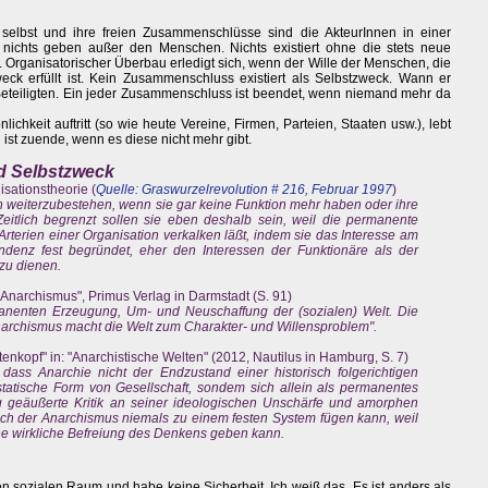
selbst und ihre freien Zusammenschlüsse sind die AkteurInnen in einer
nichts geben außer den Menschen. Nichts existiert ohne die stets neue
n. Organisatorischer Überbau erledigt sich, wenn der Wille der Menschen, die
ck erfüllt ist. Kein Zusammenschluss existiert als Selbstzweck. Wann er
eteiligten. Ein jeder Zusammenschluss ist beendet, wenn niemand mehr da
hkeit auftritt (so wie heute Vereine, Firmen, Parteien, Staaten usw.), lebt
 ist zuende, wenn es diese nicht mehr gibt.
nd Selbstzweck
sationstheorie (
Quelle: Graswurzelrevolution # 216, Februar 1997
)
 weiterzubestehen, wenn sie gar keine Funktion mehr haben oder ihre
eitlich begrenzt sollen sie eben deshalb sein, weil die permanente
e Arterien einer Organisation verkalken läßt, indem sie das Interesse am
denz fest begründet, eher den Interessen der Funktionäre als der
zu dienen.
"Anarchismus", Primus Verlag in Darmstadt (S. 91)
anenten Erzeugung, Um- und Neuschaffung der (sozialen) Welt. Die
narchismus macht die Welt zum Charakter- und Willensproblem".
Totenkopf" in: "Anarchistische Welten" (2012, Nautilus in Hamburg, S. 7)
 dass Anarchie nicht der Endzustand einer historisch folgerichtigen
statische Form von Gesellschaft, sondem sich allein als permanentes
g geäußerte Kritik an seiner ideologischen Unschärfe und amorphen
sich der Anarchismus niemals zu einem festen System fügen kann, weil
ne wirkliche Befreiung des Denkens geben kann.
en sozialen Raum und habe keine Sicherheit. Ich weiß das. Es ist anders als