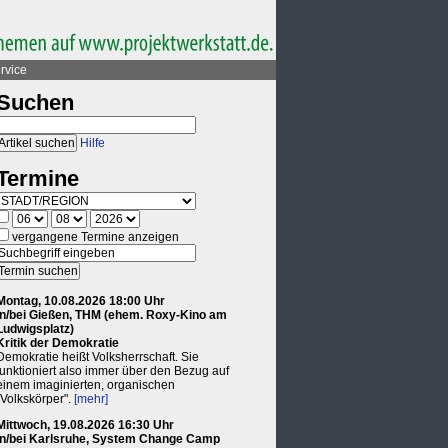
rvice
Suchen
Hilfe
Termine
vergangene Termine anzeigen
Montag, 10.08.2026 18:00 Uhr
in/bei Gießen, THM (ehem. Roxy-Kino am
Ludwigsplatz)
Kritik der Demokratie
Demokratie heißt Volksherrschaft. Sie
funktioniert also immer über den Bezug auf
einem imaginierten, organischen
"Volkskörper".
[mehr]
Mittwoch, 19.08.2026 16:30 Uhr
in/bei Karlsruhe, System Change Camp