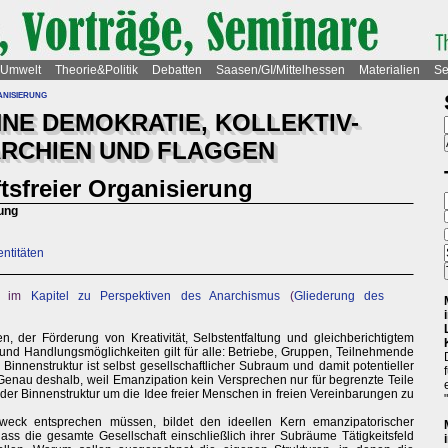
Umwelt
Theorie&Politik
Debatten
Saasen/GI/Mittelhessen
Materialien
Se
nisierung
NE DEMOKRATIE, KOLLEKTIV-
RARCHIEN UND FLAGGEN
tsfreier Organisierung
rung
entitäten
tt im
Kapitel zu Perspektiven des Anarchismus
(
Gliederung des
 der Förderung von Kreativität, Selbstentfaltung und gleichberichtigtem
d Handlungsmöglichkeiten gilt für alle: Betriebe, Gruppen, Teilnehmende
Binnenstruktur ist selbst gesellschaftlicher Subraum und damit potentieller
. Genau deshalb, weil Emanzipation kein Versprechen nur für begrenzte Teile
 jeder Binnenstruktur um die Idee freier Menschen in freien Vereinbarungen zu
eck entsprechen müssen, bildet den ideellen Kern emanzipatorischer
ss die gesamte Gesellschaft einschließlich ihrer Subräume Tätigkeitsfeld