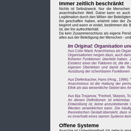
Immer zeitlich beschränkt
Nichts ist Selbstzweck. Nur die Menschen 
anarchistischen Welt. Daher kann es auch 
Legitimation durch den Willen der Beteiligte
ihn geschaffen haben, erlahmt oder der Zwe
beginnt und wann er endet, bestimmen die B
ist, der ihn aufrechterhält.
Da kein Zusammenschluss als eigene Persönlic
alles aus der Beteiligung der Menschen - und
Im Original: Organisation u
Aus Colin Ward, Anarchismus als Organi
Organisationen neigen dazu, auch dann
früheren Funktionen überlebt haben. Z
Existenz einer der Faktoren ist, die di
eigenen Überleben und damit die Ten
Ausübung der scheinbaren Funktionen 
Aus Diefenbacher, Hans (Hrsg., 1996): 
Anarchismus ist die Haltung der perm
Ethik als das wesentliche Gebiet des A
Aus Ilija Trojanow, "Freiheit, Skepsis, 
An diesen Definitionen ist erkennbar,
Entwicklung ist, keine anzustrebende 
Werden verwirklichen kann. Die häufi
theoretischen Gestalt übersieht, dass 
es innerhalb eines starren Systems kei
Offene Systeme
Anarchie ist Unbestimmtheit: Ich gehe in ein