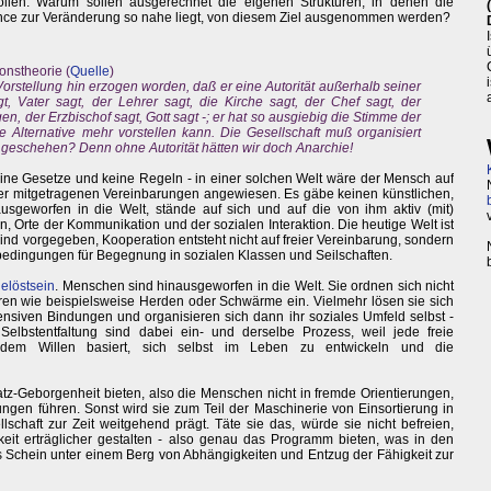
ollen. Warum sollen ausgerechnet die eigenen Strukturen, in denen die
nce zur Veränderung so nahe liegt, von diesem Ziel ausgenommen werden?
onstheorie (
Quelle
)
Vorstellung hin erzogen worden, daß er eine Autorität außerhalb seiner
gt, Vater sagt, der Lehrer sagt, die Kirche sagt, der Chef sagt, der
en, der Erzbischof sagt, Gott sagt -; er hat so ausgiebig die Stimme der
e Alternative mehr vorstellen kann. Die Gesellschaft muß organisiert
tät geschehen? Denn ohne Autorität hätten wir doch Anarchie!
keine Gesetze und keine Regeln - in einer solchen Welt wäre der Mensch auf
oder mitgetragenen Vereinbarungen angewiesen. Es gäbe keinen künstlichen,
geworfen in die Welt, stände auf sich und auf die von ihm aktiv (mit)
, Orte der Kommunikation und der sozialen Interaktion. Die heutige Welt ist
ind vorgegeben, Kooperation entsteht nicht auf freier Vereinbarung, sondern
edingungen für Begegnung in sozialen Klassen und Seilschaften.
elöstsein
. Menschen sind hinausgeworfen in die Welt. Sie ordnen sich nicht
uren wie beispielsweise Herden oder Schwärme ein. Vielmehr lösen sie sich
siven Bindungen und organisieren sich dann ihr soziales Umfeld selbst -
elbstentfaltung sind dabei ein- und derselbe Prozess, weil jede freie
dem Willen basiert, sich selbst im Leben zu entwickeln und die
atz-Geborgenheit bieten, also die Menschen nicht in fremde Orientierungen,
lungen führen. Sonst wird sie zum Teil der Maschinerie von Einsortierung in
chaft zur Zeit weitgehend prägt. Täte sie das, würde sie nicht befreien,
t erträglicher gestalten - also genau das Programm bieten, was in den
ls Schein unter einem Berg von Abhängigkeiten und Entzug der Fähigkeit zur