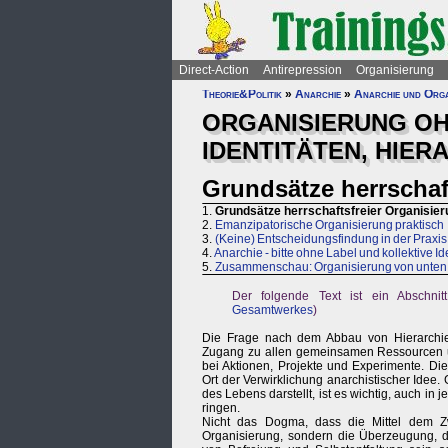
Direct-Action
Antirepression
Organisierung
Theorie&Politik
»
Anarchie
»
Anarchie und Orga
ORGANISIERUNG OH
IDENTITÄTEN, HIE
Grundsätze herrschaf
1.
Grundsätze herrschaftsfreier Organisie
2.
Emanzipatorische Organisierung praktisch
3.
(Keine) Entscheidungsfindung in der Praxis
4.
Anarchie - bitte ohne Label und kollektive Id
5.
Zusammenschau: Organisierung von unten
Der folgende Text ist ein Abschni
Gesamtwerkes
)
Die Frage nach dem Abbau von Hierarchien,
Zugang zu allen gemeinsamen Ressourcen un
bei Aktionen, Projekte und Experimente. Die 
Ort der Verwirklichung anarchistischer Idee
des Lebens darstellt, ist es wichtig, auch in
ringen.
Nicht das Dogma, dass die Mittel dem Zw
Organisierung, sondern die Überzeugung, da