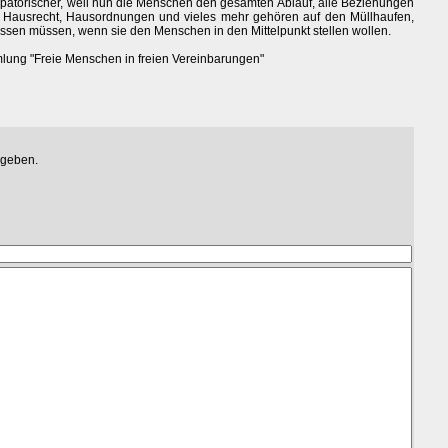
nzipatorischer, weil nun die Menschen den gesamten Ablauf, alle Beziehungen
n. Hausrecht, Hausordnungen und vieles mehr gehören auf den Müllhaufen,
assen müssen, wenn sie den Menschen in den Mittelpunkt stellen wollen.
mlung "Freie Menschen in freien Vereinbarungen"
egeben.