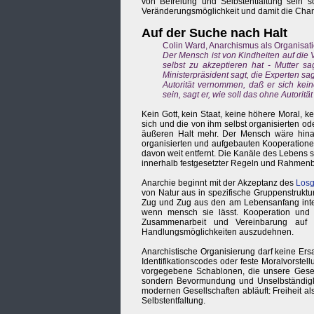
von Befreiung und Selbstentfaltung sein s
Veränderungsmöglichkeit und damit die Cha
Auf der Suche nach Halt
Colin Ward, Anarchismus als Organisati
Der Mensch ist von Kindheiten auf die 
selbst zu akzeptieren hat - Mutter sa
Ministerpräsident sagt, die Experten sag
Autorität vernommen, daß er sich kein
sein, sagt er, wie soll das ohne Autori
Kein Gott, kein Staat, keine höhere Moral, 
sich und die von ihm selbst organisierten 
äußeren Halt mehr. Der Mensch wäre hinaus
organisierten und aufgebauten Kooperationen
davon weit entfernt. Die Kanäle des Lebens s
innerhalb festgesetzter Regeln und Rahmenb
Anarchie beginnt mit der Akzeptanz des
Losg
von Natur aus in spezifische Gruppenstrukt
Zug und Zug aus den am Lebensanfang inten
wenn mensch sie lässt. Kooperation und S
Zusammenarbeit und Vereinbarung auf 
Handlungsmöglichkeiten auszudehnen.
Anarchistische Organisierung darf keine Ers
Identifikationscodes oder feste Moralvorstel
vorgegebene Schablonen, die unsere Gesells
sondern Bevormundung und Unselbständigkei
modernen Gesellschaften abläuft: Freiheit a
Selbstentfaltung.