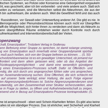
tischen Systemen, wo Polizei oder Konsense eine Geborgenheit vorgaukeln
t, was geschieht, aber ich bin vorbereitet - und viele andere auch. Statt sich
eiten zu verlassen, sind die Menschen selbst die AkteurInnen, die aus der
ch bin aufmerksam, die anderen auch. Weil die Gewißheit fehlt und das auch
 RassistInnen, vor Gewalt oder Unterwerfung anderer Art. Die gibt es nie. In
iterrorgesetze oder Plenumsbeschlüsse können auch nicht vor Übergriffen
afft die Möglichkeit, sich hinter ihnen zu verstecken und dann als AkteurIn zu
denn übergriffsfreie Räume entstehen weder durch Kontrolle noch durch
ufmerksamkeit und Interventionsbereitschaft der Vielen.
ruppenzwang
chaft, Emanzipation", Trotzdem Verlag in Grafenau
nn Befreiung einer Gruppe zu sprechen, ist damit solange unsinnig,
rung von Emanzipation auch innerhalb einer Gruppendynamik spürbar
g muß auch heißen, sich von der Gruppe befreien zu können. ... (S. 50)
achvollziehbarerweise ist es ein gewaltiger Unterschied, ob jemand nur
frontiert und dann allein gelassen wird, oder ob das Angebot der
Rückkopplungsmöglichkeit - und damit eine wesentlich günstigere
 eines Emanzipations-Prozesses schafft. Dafür ist Öffentlich- und
endig, die sich durch uns angesprochen fühlen oder uns ansprechen,
ner Auseinandersetzung suchen. Eine Offenheit, die sich schlecht mit
 auf unserer Seite verträgt; einer Haltung, die auch Folge eigener
den Abgrenzungsbedürfnisses ist. Solche Abgrenzungstendenzen sind
notwendig, um den Zusammenhalt einer Struktur sicherzustellen, aber
e in Frage zu stellen, zu öffnen und Aufnahmebereitschaft zu zeigen,
weisend und in Bezug auf Emanzipations-Prozesse kontraproduktiv. (S.
 ist anspruchsvoll - eben weil Schein-Klarheiten fehlen. Es gibt also keine
les ist ein ständiger Prozess. Das ist ehrlicher, weil Sicherheit und Klarheit