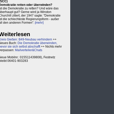
(SCC)
Demokratie retten oder überwinden?
Ist die Demokratie zu retten? Und wäre das
überhaupt gut? Gerne wird ja Winston
Churchill zitiert, der 1947 sagte: "Demokratie
ist die schlechteste Regierungsform - außer
all den anderen Formen".
[mehr]
Weiterlesen
Kreis Gießen: B49-Neubau verhindern
++
Neues Buch:
Die Demokratie überwinden,
bevor sie sich selbst abschafft
++ Nichts mehr
verpassen:
Mailverteiler&Chats
Neue Mobilnr.: 015511439808), Festnetz
bleibt 06401-903283