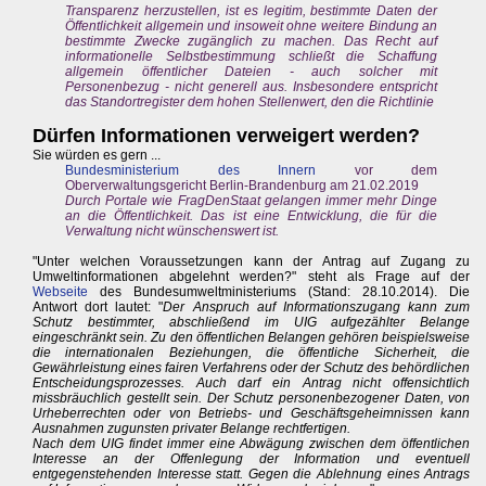
Transparenz herzustellen, ist es legitim, bestimmte Daten der
Öffentlichkeit allgemein und insoweit ohne weitere Bindung an
bestimmte Zwecke zugänglich zu machen. Das Recht auf
informationelle Selbstbestimmung schließt die Schaffung
allgemein öffentlicher Dateien - auch solcher mit
Personenbezug - nicht generell aus. Insbesondere entspricht
das Standortregister dem hohen Stellenwert, den die Richtlinie
Dürfen Informationen verweigert werden?
Sie würden es gern ...
Bundesministerium des Innern
vor dem
Oberverwaltungsgericht Berlin-Brandenburg am 21.02.2019
Durch Portale wie FragDenStaat gelangen immer mehr Dinge
an die Öffentlichkeit. Das ist eine Entwicklung, die für die
Verwaltung nicht wünschenswert ist.
"Unter welchen Voraussetzungen kann der Antrag auf Zugang zu
Umweltinformationen abgelehnt werden?" steht als Frage auf der
Webseite
des Bundesumweltministeriums (Stand: 28.10.2014). Die
Antwort dort lautet: "
Der Anspruch auf Informationszugang kann zum
Schutz bestimmter, abschließend im UIG aufgezählter Belange
eingeschränkt sein. Zu den öffentlichen Belangen gehören beispielsweise
die internationalen Beziehungen, die öffentliche Sicherheit, die
Gewährleistung eines fairen Verfahrens oder der Schutz des behördlichen
Entscheidungsprozesses. Auch darf ein Antrag nicht offensichtlich
missbräuchlich gestellt sein. Der Schutz personenbezogener Daten, von
Urheberrechten oder von Betriebs- und Geschäftsgeheimnissen kann
Ausnahmen zugunsten privater Belange rechtfertigen.
Nach dem UIG findet immer eine Abwägung zwischen dem öffentlichen
Interesse an der Offenlegung der Information und eventuell
entgegenstehenden Interesse statt. Gegen die Ablehnung eines Antrags