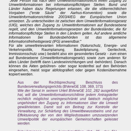
"
Jede Person hat nach dem Umweltinformationsrecht freien Zugang zu
Umweltinformationen bei informationspflichtigen Stellen. Bund und
Länder haben dazu Regelungen erlassen, die die völkerrechtlichen
Vorgaben ("erste Säule" der Aarhus-Konvention) sowie die
Umweltinformationsrichtlinie 2003/4/EG der Europäischen Union
umsetzen. Zu unterscheiden ist zwischen dem Umweltinformationsgesetz
(UIG), welches den Zugang zu Umweltinformationen auf Bundesebene
regelt, und den Umweltinformationsgesetzen der Bundesländer, die für
informationspflichtige Stellen in den Ländern gelten. Auf andere amtliche
Informationen bei Bundesbehörden ist das allgemeine
Informationsfreiheitsgesetz (IFG) anwendbar.
"
Für alle umweltrelevanten Informationen (Naturschutz, Energie- und
Verkehrspolitik, Raumplanung, Bauleitplanung, Gentechnik,
Immissionsschutz usw.) besteht also ein gesondertes Gesetz - zum einen
auf Bundesebene (Umweltinformationsgesetz) sowie zum anderen für
alles Länder (betrifft dann Landeseinrichtungen und -behörden). Danach
können die Akten gebühren- oder sogar kostenfrei auf den Behörden
eingesehen, meist sogar abfotografiert oder gegen Kostenübernahme
kopiert werden.
Aus der Rechtsprechung: Beschluss des
Bundesverwaltungsgerichts (BVerwGE 108, 369, 373)
Wie der Senat in seinem Urteil BVerwGE 102, 282 ausgeführt
hat, will die Umweltinformationsrichtlinie jedem Antragsteller
rechtlich möglichst uneingeschränkt und faktisch möglichst
ungehindert den Zugang zu Informationen über die Umwelt
gewährleisten. Damit soll ein Beitrag zur Kontrolle der
Verwaltung, zur Schärfung des Umweltbewusstseins und zur
Effektuierung der von den Mitgliedsstaaten umzusetzenden
Umweltpolitik der europäischen Gemeinschaften geleistet
werden.