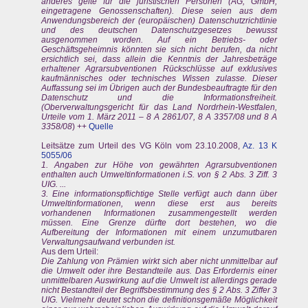
anderes gelte für die juristischen Personen (AG, GmbH,
eingetragene Genossenschaften). Diese seien aus dem
Anwendungsbereich der (europäischen) Datenschutzrichtlinie
und des deutschen Datenschutzgesetzes bewusst
ausgenommen worden. Auf ein Betriebs- oder
Geschäftsgeheimnis könnten sie sich nicht berufen, da nicht
ersichtlich sei, dass allein die Kenntnis der Jahresbeträge
erhaltener Agrarsubventionen Rückschlüsse auf exklusives
kaufmännisches oder technisches Wissen zulasse. Dieser
Auffassung sei im Übrigen auch der Bundesbeauftragte für den
Datenschutz und die Informationsfreiheit.
(Oberverwaltungsgericht für das Land Nordrhein-Westfalen,
Urteile vom 1. März 2011 – 8 A 2861/07, 8 A 3357/08 und 8 A
3358/08
) ++
Quelle
Leitsätze zum Urteil des VG Köln vom 23.10.2008,
Az. 13 K
5055/06
1. Angaben zur Höhe von gewährten Agrarsubventionen
enthalten auch Umweltinformationen i.S. von § 2 Abs. 3 Ziff. 3
UIG. ...
3. Eine informationspflichtige Stelle verfügt auch dann über
Umweltinformationen, wenn diese erst aus bereits
vorhandenen Informationen zusammengestellt werden
müssen. Eine Grenze dürfte dort bestehen, wo die
Aufbereitung der Informationen mit einem unzumutbaren
Verwaltungsaufwand verbunden ist.
Aus dem Urteil:
Die Zahlung von Prämien wirkt sich aber nicht unmittelbar auf
die Umwelt oder ihre Bestandteile aus. Das Erfordernis einer
unmittelbaren Auswirkung auf die Umwelt ist allerdings gerade
nicht Bestandteil der Begriffsbestimmung des § 2 Abs. 3 Ziffer 3
UIG. Vielmehr deutet schon die definitionsgemäße Möglichkeit