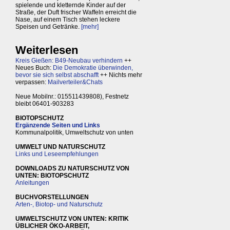
spielende und kletternde Kinder auf der
Straße, der Duft frischer Waffeln erreicht die
Nase, auf einem Tisch stehen leckere
Speisen und Getränke.
[mehr]
Weiterlesen
Kreis Gießen: B49-Neubau verhindern
++
Neues Buch:
Die Demokratie überwinden,
bevor sie sich selbst abschafft
++ Nichts mehr
verpassen:
Mailverteiler&Chats
Neue Mobilnr.: 015511439808), Festnetz
bleibt 06401-903283
BIOTOPSCHUTZ
Ergänzende Seiten und Links
Kommunalpolitik, Umweltschutz von unten
UMWELT UND NATURSCHUTZ
Links und Leseempfehlungen
DOWNLOADS ZU NATURSCHUTZ VON
UNTEN: BIOTOPSCHUTZ
Anleitungen
BUCHVORSTELLUNGEN
Arten-, Biotop- und Naturschutz
UMWELTSCHUTZ VON UNTEN: KRITIK
ÜBLICHER ÖKO-ARBEIT,