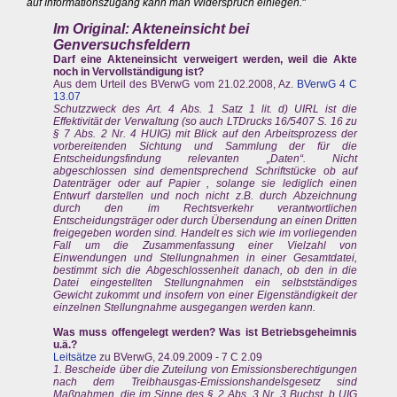
auf Informationszugang kann man Widerspruch einlegen.
"
Im Original: Akteneinsicht bei
Genversuchsfeldern
Darf eine Akteneinsicht verweigert werden, weil die Akte
noch in Vervollständigung ist?
Aus dem Urteil des BVerwG vom 21.02.2008, Az.
BVerwG 4 C
13.07
Schutzzweck des Art. 4 Abs. 1 Satz 1 lit. d) UIRL ist die
Effektivität der Verwaltung (so auch LTDrucks 16/5407 S. 16 zu
§ 7 Abs. 2 Nr. 4 HUIG) mit Blick auf den Arbeitsprozess der
vorbereitenden Sichtung und Sammlung der für die
Entscheidungsfindung relevanten „Daten“. Nicht
abgeschlossen sind dementsprechend Schriftstücke ob auf
Datenträger oder auf Papier , solange sie lediglich einen
Entwurf darstellen und noch nicht z.B. durch Abzeichnung
durch den im Rechtsverkehr verantwortlichen
Entscheidungsträger oder durch Übersendung an einen Dritten
freigegeben worden sind. Handelt es sich wie im vorliegenden
Fall um die Zusammenfassung einer Vielzahl von
Einwendungen und Stellungnahmen in einer Gesamtdatei,
bestimmt sich die Abgeschlossenheit danach, ob den in die
Datei eingestellten Stellungnahmen ein selbstständiges
Gewicht zukommt und insofern von einer Eigenständigkeit der
einzelnen Stellungnahme ausgegangen werden kann.
Was muss offengelegt werden? Was ist Betriebsgeheimnis
u.ä.?
Leitsätze
zu BVerwG, 24.09.2009 - 7 C 2.09
1. Bescheide über die Zuteilung von Emissionsberechtigungen
nach dem Treibhausgas-Emissionshandelsgesetz sind
Maßnahmen, die im Sinne des § 2 Abs. 3 Nr. 3 Buchst. b UIG