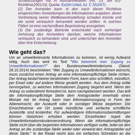
Schwärzungen nur in Ausnahmefällen (Art. 25. der EU-
Richtlinie2001/18, Quelle:
EuGH-Urteil, Az: C-552/07
):
(2) Der Anmelder kann in den nach dieser Richtlinie
eingereichten Anmeldungen die Informationen angeben, deren
Verbreitung seiner Wettbewerbsstellung schaden könnte und
die somit vertraulich behandelt werden sollten. In solchen
Fällen ist eine nachprüfbare Begründung anzugeben.
(3) Die zuständige Behörde entscheidet nach vorheriger
Anhörung des Anmelders darüber, welche Informationen
vertraulich zu behandeln sind, und unterrichtet den Anmelder
über ihre Entscheidung.
Wie geht das?
Um an umweltrelevante Informationen zu kommen, ist wenig Aufwand
nötig. Auch das wird im Text "
Wie bekommt man Zugang zu
Umweltinformationen?
" des Bundesumweltministeriums (Stand:
28.10.2014) beschrieben: "
Wer Zugang zu Umweltinformationen wünscht,
muss zunächst einen Antrag an eine informationspflichtige Stelle richten.
Der Antrag bedarf keiner bestimmten Form, kann also schriftlich, mündlich,
per Email oder auf andere Weise gestellt werden. Aus dem Antrag sollte
hervorgehen, zu welchen Informationen Zugang begehrt wird. Wenn der
Antrag zu unbestimmt formuliert ist, kann nachgebessert werden. Das teilt
die informationspflichtige Stelle dem Antragssteller innerhalb eines
Monats mit. Im Antrag kann man Informationszugang in Form der
Akteneinsicht, der Auskunft oder in sonstiger Weise begehren. Die
Einsichtnahme vor Ort sowie mündliche und einfache schriftliche
Auskünfte sind kostenfrei. Für aufwändigere Informationsübermittlungen
können Gebühren erhoben werden. Einzelheiten regelt die
Umweltinformationskostenverordnung. Wenn die informationspflichtige
Stelle nicht über die begehrten Informationen verfügen sollte, leitet sie den
Antrag an die zuständige Stelle weiter oder verweist den Antragsteller auf
diese Stelle.
" In der Regel reicht also ein einfaches Schreiben an die