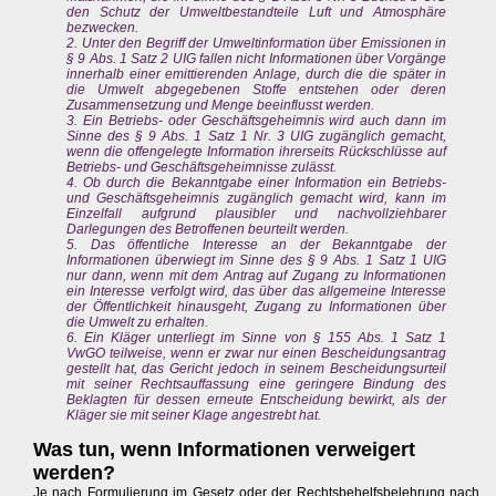
den Schutz der Umweltbestandteile Luft und Atmosphäre
bezwecken.
2. Unter den Begriff der Umweltinformation über Emissionen in
§ 9 Abs. 1 Satz 2 UIG fallen nicht Informationen über Vorgänge
innerhalb einer emittierenden Anlage, durch die die später in
die Umwelt abgegebenen Stoffe entstehen oder deren
Zusammensetzung und Menge beeinflusst werden.
3. Ein Betriebs- oder Geschäftsgeheimnis wird auch dann im
Sinne des § 9 Abs. 1 Satz 1 Nr. 3 UIG zugänglich gemacht,
wenn die offengelegte Information ihrerseits Rückschlüsse auf
Betriebs- und Geschäftsgeheimnisse zulässt.
4. Ob durch die Bekanntgabe einer Information ein Betriebs-
und Geschäftsgeheimnis zugänglich gemacht wird, kann im
Einzelfall aufgrund plausibler und nachvollziehbarer
Darlegungen des Betroffenen beurteilt werden.
5. Das öffentliche Interesse an der Bekanntgabe der
Informationen überwiegt im Sinne des § 9 Abs. 1 Satz 1 UIG
nur dann, wenn mit dem Antrag auf Zugang zu Informationen
ein Interesse verfolgt wird, das über das allgemeine Interesse
der Öffentlichkeit hinausgeht, Zugang zu Informationen über
die Umwelt zu erhalten.
6. Ein Kläger unterliegt im Sinne von § 155 Abs. 1 Satz 1
VwGO teilweise, wenn er zwar nur einen Bescheidungsantrag
gestellt hat, das Gericht jedoch in seinem Bescheidungsurteil
mit seiner Rechtsauffassung eine geringere Bindung des
Beklagten für dessen erneute Entscheidung bewirkt, als der
Kläger sie mit seiner Klage angestrebt hat.
Was tun, wenn Informationen verweigert
werden?
Je nach Formulierung im Gesetz oder der Rechtsbehelfsbelehrung nach