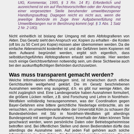
UIG, Kommentar, 1995, § 3 Rn. 14 ff.). Erforderlich und
ausreichend ist ein auf Rechtsvorschriften oder der Anordnung
einer vorgesetzten Stelle beruhender umweltbezogener
Handlungsauftrag. Dagegen reicht es nicht aus, wenn die
jeweilige Behörde im Zuge ihrer Aufgabenerfüllung mit
Umweltbelangen nur in Berührung kommt (vgl. §
3
Abs. 1 Satz
2 Nr. 2 UIG).
Nicht einheitlich ist bislang der Umgang mit dem Abfotografieren von
Akten. Das Gesetz sieht den Anspruch vor, Kopien zu erhalten - die Kosten
(oft bis zu 50 Cent pro Kopie) müssen aber übernommen werden. Da die
einfache Akteneinsicht kostenfrei ist und die Geführen beim Kopieren mit
dem Aufwand begründet werden, ergibt sich eigentlich, dass
selbstdurchgeführtes Abfotografieren erlaubt sein müsste. Hier werden
noch einige Gerichtsverfahren notwendig sein, um diese Sichtweise auch
bei den auskunftspflichtigen Behörden durchzusetzen.
Was muss transparent gemacht werden?
Welche Informationen offenzulegen sind, ist inzwischen durch etliche
Gerichtsurteile weitgehend geklärt. Die im Gesetz beschriebenen
Ausnahmen werden eng ausgelegt, d.h. es gibt nur wenige Akten, die
nicht zugänglich sind. Eine Landesgesetze haben Ausnahmen formuliert,
die größere Lücken reißen, z.B. sind Forschung und Lehre in Nordrhein-
Westfalen vollständig herausgenommen, was der Coordination gegen
Bayer-Gefahren eine bittere gerichtliche Niederlage einbrachte, als sie
versuchten, im umweltrelevante Akten der Universität Köln zu schauen (für
Bundesbehörden mit Sitz in Nordrhein-Westfalen gilt allerdings
Bundesgesetz mit weniger Ausnahmen). Innerhalb der Akten können Teile
geschwärzt werden, wenn persönliche Daten oder Betriebsgeheimnisse
betroffen sind. Bei öffentlichen Stellen und deren Bediensteten dürfte das
allerdings die Ausnahme sein. Auf jeden Fall gehören auch solche