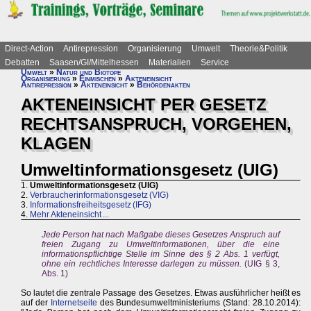
Direct-Action
Antirepression
Organisierung
Umwelt
Theorie&Politik
Debatten
Saasen/GI/Mittelhessen
Materialien
Service
Umwelt
»
Natur und Biotope
Organisierung
»
Einmischen
»
Akteneinsicht
Antirepression
»
Akteneinsicht
»
Behördenakten
AKTENEINSICHT PER GESETZ
RECHTSANSPRUCH, VORGEHEN,
KLAGEN
Umweltinformationsgesetz (UIG)
1.
Umweltinformationsgesetz (UIG)
2.
Verbraucherinformationsgesetz (VIG)
3.
Informationsfreiheitsgesetz (IFG)
4.
Mehr Akteneinsicht ...
Jede Person hat nach Maßgabe dieses Gesetzes Anspruch auf
freien Zugang zu Umweltinformationen, über die eine
informationspflichtige Stelle im Sinne des § 2 Abs. 1 verfügt,
ohne ein rechtliches Interesse darlegen zu müssen.
(UIG § 3,
Abs. 1)
So lautet die zentrale Passage des Gesetzes. Etwas ausführlicher heißt es
auf der
Internetseite
des Bundesumweltministeriums (Stand: 28.10.2014):