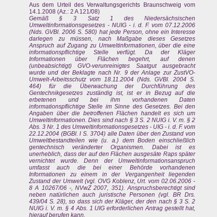
Aus dem Urteil des Verwaltungsgerichts Braunschweig vom
14.1.2008 (Az.: 2 A 121/08)
Gemäß § 3 Satz 1 des Niedersächsischen
Umweltinformationsgesetzes - NUIG - i. d. F. vom 07.12.2006
(Nds. GVBl. 2006 S. 580) hat jede Person, ohne ein Interesse
darlegen zu müssen, nach Maßgabe dieses Gesetzes
Anspruch auf Zugang zu Umweltinformationen, über die eine
informationspflichtige Stelle verfügt. Da der Kläger
Informationen über Flächen begehrt, auf denen
(unbeabsichtigt) GVO-verunreinigtes Saatgut ausgebracht
wurde und der Beklagte nach Nr. 9 der Anlage zur ZustVO-
Umwelt-Arbeitsschutz vom 18.11.2004 (Nds. GVBl. 2004 S.
464) für die Überwachung der Durchführung des
Gentechnikgesetzes zuständig ist, ist er in Bezug auf die
erbetenen und bei ihm vorhandenen Daten
informationspflichtige Stelle im Sinne des Gesetzes. Bei den
Angaben über die betroffenen Flächen handelt es sich um
Umweltinformationen. Dies sind nach § 3 S. 2 NUIG i. V. m. § 2
Abs. 3 Nr. 1 des Umweltinformationsgesetzes - UIG - i. d. F. vom
22.12.2004 (BGBl. I S. 3704) alle Daten über den Zustand von
Umweltbestandteilen wie (u. a.) dem Boden einschließlich
gentechnisch veränderter Organismen. Dabei ist es
unerheblich, dass der auf den Flächen ausgesäte Raps später
vernichtet wurde. Denn der Umweltinformationsanspruch
umfasst auch die bei einer Behörde vorhandenen
Informationen zu einem in der Vergangenheit liegenden
Zustand der Umwelt (vgl. OVG Koblenz, Urt. vom 02.06.2006 -
8 A 10267/06 -, NVwZ 2007, 351). Anspruchsberechtigt sind
neben natürlichen auch juristische Personen (vgl. BR Drs.
439/04 S. 28), so dass sich der Kläger, der den nach § 3 S. 2
NUIG i. V. m. § 4 Abs. 1 UIG erforderlichen Antrag gestellt hat,
hierauf berufen kann.