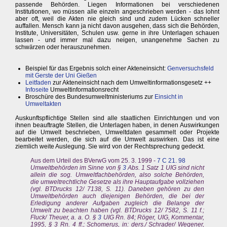
passende Behörden. Liegen Informationen bei verschiedenen
Institutionen, wo müssen alle einzeln angeschrieben werden - das lohnt
aber oft, weil die Akten nie gleich sind und zudem Lücken schneller
auffallen. Mensch kann ja nicht davon ausgehen, dass sich die Behörden,
Institute, Universitäten, Schulen usw. gerne in ihre Unterlagen schauen
lassen - und immer mal dazu neigen, unangenehme Sachen zu
schwärzen oder herauszunehmen.
Beispiel für das Ergebnis solch einer Akteneinsicht:
Genversuchsfeld
mit Gerste der Uni Gießen
Leitfaden
zur Akteneinsicht nach dem Umweltinformationsgesetz ++
Infoseite
Umweltinformationsrecht
Broschüre des Bundesumweltministeriums zur
Einsicht in
Umweltakten
Auskunftspflichtige Stellen sind alle staatlichen Einrichtungen und von
ihnen beauftragte Stellen, die Unterlagen haben, in denen Auswirkungen
auf die Umwelt beschrieben, Umweltdaten gesammelt oder Projekte
bearbeitet werden, die sich auf die Umwelt auswirken. Das ist eine
ziemlich weite Auslegung. Sie wird von der Rechtsprechung gedeckt.
Aus dem Urteil des BVerwG vom 25. 3. 1999 -
7 C 21. 98
Umweltbehörden im Sinne von §
3
Abs. 1 Satz 1 UIG sind nicht
allein die sog. Umweltfachbehörden, also solche Behörden,
die umweltrechtliche Gesetze als ihre Hauptaufgabe vollziehen
(vgl. BTDrucks 12/ 7138, S. 11). Daneben gehören zu den
Umweltbehörden auch diejenigen Behörden, die bei der
Erledigung anderer Aufgaben zugleich die Belange der
Umwelt zu beachten haben (vgl. BTDrucks 12/ 7582, S. 11 f.;
Fluck/ Theuer, a. a. O. §
3
UIG Rn. 84; Röger, UIG, Kommentar,
1995, § 3 Rn. 4 ff.; Schomerus, in: ders./ Schrader/ Wegener,