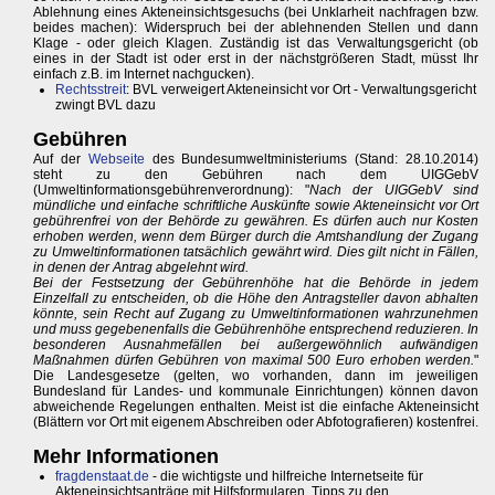
Ablehnung eines Akteneinsichtsgesuchs (bei Unklarheit nachfragen bzw.
beides machen): Widerspruch bei der ablehnenden Stellen und dann
Klage - oder gleich Klagen. Zuständig ist das Verwaltungsgericht (ob
eines in der Stadt ist oder erst in der nächstgrößeren Stadt, müsst Ihr
einfach z.B. im Internet nachgucken).
Rechtsstreit
: BVL verweigert Akteneinsicht vor Ort - Verwaltungsgericht
zwingt BVL dazu
Gebühren
Auf der
Webseite
des Bundesumweltministeriums (Stand: 28.10.2014)
steht zu den Gebühren nach dem UIGGebV
(Umweltinformationsgebührenverordnung): "
Nach der UIGGebV sind
mündliche und einfache schriftliche Auskünfte sowie Akteneinsicht vor Ort
gebührenfrei von der Behörde zu gewähren. Es dürfen auch nur Kosten
erhoben werden, wenn dem Bürger durch die Amtshandlung der Zugang
zu Umweltinformationen tatsächlich gewährt wird. Dies gilt nicht in Fällen,
in denen der Antrag abgelehnt wird.
Bei der Festsetzung der Gebührenhöhe hat die Behörde in jedem
Einzelfall zu entscheiden, ob die Höhe den Antragsteller davon abhalten
könnte, sein Recht auf Zugang zu Umweltinformationen wahrzunehmen
und muss gegebenenfalls die Gebührenhöhe entsprechend reduzieren. In
besonderen Ausnahmefällen bei außergewöhnlich aufwändigen
Maßnahmen dürfen Gebühren von maximal 500 Euro erhoben werden.
"
Die Landesgesetze (gelten, wo vorhanden, dann im jeweiligen
Bundesland für Landes- und kommunale Einrichtungen) können davon
abweichende Regelungen enthalten. Meist ist die einfache Akteneinsicht
(Blättern vor Ort mit eigenem Abschreiben oder Abfotografieren) kostenfrei.
Mehr Informationen
fragdenstaat.de
- die wichtigste und hilfreiche Internetseite für
Akteneinsichtsanträge mit Hilfsformularen, Tipps zu den