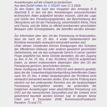
Auswirkungen auf die Umwelt zu bestimmen.
Aus dem
EuGH-Urteil, Az: C-552/07
vom 17.2.2009:
Zu den Daten, die nach den Vorgaben des Anhangs III B
Abschnitt E in den mit den Anmeldungen einzureichenden
technischen Akten aufgeführt werden müssen, zählt die Lage
und Größe des Freisetzungsgeländes, die Beschreibung des
Ökosystems am Ort der Freisetzung, einschließlich Klima, Flora
und Fauna, und die Nähe zu offiziell anerkannten geschützten
Biotopen oder Schutzgebieten, die betroffen werden könnten.
...
Zur Information über den Ort der Freisetzung ist festzustellen,
dass sie nach Art. 25 Abs. 4 erster Gedankenstrich der
Richtlinie keinesfalls vertraulich behandelt werden darf.
Unter diesen Umständen können Erwägungen des Schutzes
der öffentlichen Ordnung oder anderer gesetzlich geschützter
Geheimnisse, wie sie das vorlegende Gericht in seiner zweiten
Frage angeführt hat, keine Gründe darstellen, die den Zugang
zu den in Art. 25 Abs. 4 der Richtlinie 2001/18 aufgeführten
Daten, zu denen insbesondere diejenigen über den Ort der
Freisetzung gehören, beschränken können. ...
Diese Auslegung der Richtlinie 2001/18 wird dadurch gestützt,
dass die die Umweltverträglichkeitsprüfung betreffenden Daten
nach Art. 25 Abs. 4 dritter Gedankenstrich der Richtlinie nicht
vertraulich behandelt werden dürfen. Eine solche Prüfung kann
nämlich nur bei umfassender Kenntnis von der beabsichtigten
Freisetzung durchgeführt werden, da andernfalls die
möglichen Auswirkungen einer absichtlichen Freisetzung von
GVO auf die menschlichen Gesundheit und die Umwelt nicht
gebührend beurteilt werden können (vgl. in diesem Sinne
Urteil vom 9. Dezember 2008, Kommission/Frankreich,
Randnrn. 75 und 77).