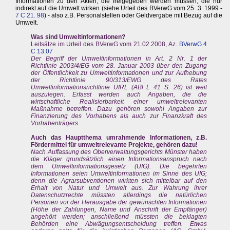
Informationen zu den Akten, die freigegeben werden müssen, die nur
indirekt auf die Umwelt wirken (siehe Urteil des BVerwG vom 25. 3. 1999 -
7 C 21. 98
) - also z.B. Personalstellen oder Geldvergabe mit Bezug auf die
Umwelt.
Was sind Umweltinformationen?
Leitsätze im Urteil des BVerwG vom 21.02.2008, Az.
BVerwG 4
C 13.07
Der Begriff der Umweltinformationen in Art. 2 Nr. 1 der
Richtlinie 2003/4/EG vom 28. Januar 2003 über den Zugang
der Öffentlichkeit zu Umweltinformationen und zur Aufhebung
der Richtlinie 90/313/EWG des Rates
Umweltinformationsrichtlinie UIRL (ABl L 41 S. 26) ist weit
auszulegen. Erfasst werden auch Angaben, die die
wirtschaftliche Realisierbarkeit einer umweltrelevanten
Maßnahme betreffen. Dazu gehören sowohl Angaben zur
Finanzierung des Vorhabens als auch zur Finanzkraft des
Vorhabenträgers.
Auch das Hauptthema umrahmende Informationen, z.B.
Fördermittel für umweltrelevante Projekte, gehören dazu!
Nach Auffassung des Oberverwaltungsgerichts Münster haben
die Kläger grundsätzlich einen Informationsanspruch nach
dem Umweltinformationsgesetz (UIG). Die begehrten
Informationen seien Umweltinformationen im Sinne des UIG;
denn die Agrarsubventionen wirkten sich mittelbar auf den
Erhalt von Natur und Umwelt aus. Zur Wahrung ihrer
Datenschutzrechte müssten allerdings die natürlichen
Personen vor der Herausgabe der gewünschten Informationen
(Höhe der Zahlungen, Name und Anschrift der Empfänger)
angehört werden; anschließend müssten die beklagten
Behörden eine Abwägungsentscheidung treffen. Etwas