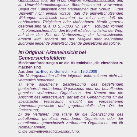
Gerichtshofs setzt der in der Umweltinformationsrichtlinie und
im Umweltinformationsgesetz übereinstimmend verwendete
Begriff der "Tätigkeiten oder Maßnahmen zum Schutz … (der
Umwelt)" nicht einmal voraus, daß die umweltschützenden
Wirkungen tatsächlich eintreten; es reicht aus, daß die
behördlichen Tätigkeiten oder Maßnahmen hierfür generell
geeignet sind (a. a. O. S. I-3833 Rn. 19: "… schützen können
…"). Kennzeichnend für den Begriff ist also nicht etwa der Weg,
auf dem das Ziel der Verbesserung der Umweltsituation
erreicht wird, sondern die der Tätigkeit oder Maßnahme
zugrunde liegende umweltschützende Zielsetzung als solche.
Im Original: Akteneinsicht bei
Genversuchsfeldern
Mindestanforderungen an die Akteninhalte, die einsehbar zu
machen sind
Aus dem
Taz-Blog zu Gentechnik am 19.6.2009
Die Vertragsparteien dürfen folgende Informationen nicht als
vertraulich betrachten:
a) eine allgemeine Beschreibung des betreffenden
gentechnisch veränderten Organismus oder der betreffenden
genetisch veränderten Organismen, den Namen und die
Anschrift des Antragstellers, der um die Genehmigung für die
absichtliche Freisetzung ersucht, die vorgesehenen
Verwendungszwecke und gegebenenfalls den Ort der
Freisetzung;
b) die Verfahren und Pläne für die Überwachung des
betreffenden genetisch veränderten Organismus oder der
betreffenden gentechnisch veränderten Organismen und für
Notmaßnahmen;
c) die Umweltverträglichkeitsprüfung.