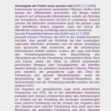
Ortsangabe der Felder muss präzise sein
(
AFP, 17.2.2009
)
Experimente mit genetisch veränderten Pflanzen dürfen nicht
abseits der Öffentlichkeit geschehen. Die Bürger haben
Anspruch auf umfassende Informationen, urteilte am Dienstag
der Europäische Gerichtshof (EuGH) in Luxemburg. Danach
müssen die Behörden insbesondere auch die genaue Lage
des betroffenen Ackers angeben. Auch der Schutz der
öffentlichen Ordnung rechtfertige davon keine Ausnahme.
Aus der
Presseinformationen des EuGH vom 17.2.2009
:
Deshalb müssen Personen, die GVO in die Umwelt freisetzen
möchten, dies gemäß der Richtlinie bei den zuständigen
nationalen Behörden anmelden und mit dieser Anmeldung
eine technische Akte einreichen, die die erforderlichen
Informationen enthält, nämlich, erstens, die Lage und Größe
des Freisetzungsgeländes, eine Beschreibung des
Ökosystems am Ort der Freisetzung, einschließlich Klima, Flora
und Fauna, sowie die Nähe zu offiziell anerkannten
geschützten Biotopen oder Schutzgebieten, die betroffen
werden könnten, bei genetisch veränderten höheren Pflanzen
und, zweitens, die geografische Lage des Ortes der
Freisetzung und genaue Standortangaben sowie die
Beschreibung der Ziel- und Nichtziel-Ökosysteme, die
wahrscheinlich von der Freisetzung betroffen werden, bei den
anderen GVO.
Die Angaben zur geografischen Lage einer absichtlichen
Freisetzung von GVO, die in der betreffenden Anmeldung
enthalten sein müssen, entsprechen daher den Anforderungen
im Hinblick auf die Ermittlung der konkreten Auswirkungen
einer solchen Freisetzung auf die Umwelt. Die Angaben über
den Standort einer solchen Freisetzung sind somit nach den
Merkmalen der jeweiligen Freisetzung und ihrer etwaigen