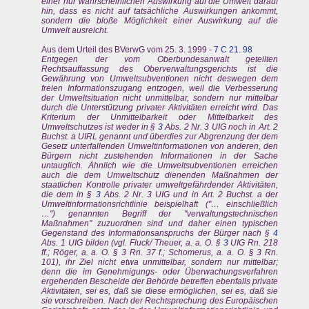
einer nur wahrscheinlichen Auswirkung auf die Umwelt darauf
hin, dass es nicht auf tatsächliche Auswirkungen ankommt,
sondern die bloße Möglichkeit einer Auswirkung auf die
Umwelt ausreicht.
Aus dem Urteil des BVerwG vom 25. 3. 1999 -
7 C 21. 98
Entgegen der vom Oberbundesanwalt geteilten
Rechtsauffassung des Oberverwaltungsgerichts ist die
Gewährung von Umweltsubventionen nicht deswegen dem
freien Informationszugang entzogen, weil die Verbesserung
der Umweltsituation nicht unmittelbar, sondern nur mittelbar
durch die Unterstützung privater Aktivitäten erreicht wird. Das
Kriterium der Unmittelbarkeit oder Mittelbarkeit des
Umweltschutzes ist weder in §
3
Abs. 2 Nr. 3 UIG noch in Art. 2
Buchst. a UIRL genannt und überdies zur Abgrenzung der dem
Gesetz unterfallenden Umweltinformationen von anderen, den
Bürgern nicht zustehenden Informationen in der Sache
untauglich. Ähnlich wie die Umweltsubventionen erreichen
auch die dem Umweltschutz dienenden Maßnahmen der
staatlichen Kontrolle privater umweltgefährdender Aktivitäten,
die dem in §
3
Abs. 2 Nr. 3 UIG und in Art. 2 Buchst. a der
Umweltinformationsrichtlinie beispielhaft ("… einschließlich
…") genannten Begriff der "verwaltungstechnischen
Maßnahmen" zuzuordnen sind und daher einen typischen
Gegenstand des Informationsanspruchs der Bürger nach §
4
Abs. 1 UIG bilden (vgl. Fluck/ Theuer, a. a. O. §
3
UIG Rn. 218
ff.; Röger, a. a. O. § 3 Rn. 37 f.; Schomerus, a. a. O. § 3 Rn.
101), ihr Ziel nicht etwa unmittelbar, sondern nur mittelbar;
denn die im Genehmigungs- oder Überwachungsverfahren
ergehenden Bescheide der Behörde betreffen ebenfalls private
Aktivitäten, sei es, daß sie diese ermöglichen, sei es, daß sie
sie vorschreiben. Nach der Rechtsprechung des Europäischen