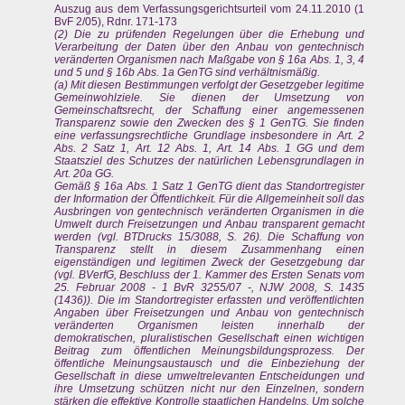
Auszug aus dem Verfassungsgerichtsurteil vom 24.11.2010 (1
BvF 2/05), Rdnr. 171-173
(2) Die zu prüfenden Regelungen über die Erhebung und
Verarbeitung der Daten über den Anbau von gentechnisch
veränderten Organismen nach Maßgabe von § 16a Abs. 1, 3, 4
und 5 und § 16b Abs. 1a GenTG sind verhältnismäßig.
(a) Mit diesen Bestimmungen verfolgt der Gesetzgeber legitime
Gemeinwohlziele. Sie dienen der Umsetzung von
Gemeinschaftsrecht, der Schaffung einer angemessenen
Transparenz sowie den Zwecken des § 1 GenTG. Sie finden
eine verfassungsrechtliche Grundlage insbesondere in Art. 2
Abs. 2 Satz 1, Art. 12 Abs. 1, Art. 14 Abs. 1 GG und dem
Staatsziel des Schutzes der natürlichen Lebensgrundlagen in
Art. 20a GG.
Gemäß § 16a Abs. 1 Satz 1 GenTG dient das Standortregister
der Information der Öffentlichkeit. Für die Allgemeinheit soll das
Ausbringen von gentechnisch veränderten Organismen in die
Umwelt durch Freisetzungen und Anbau transparent gemacht
werden (vgl. BTDrucks 15/3088, S. 26). Die Schaffung von
Transparenz stellt in diesem Zusammenhang einen
eigenständigen und legitimen Zweck der Gesetzgebung dar
(vgl. BVerfG, Beschluss der 1. Kammer des Ersten Senats vom
25. Februar 2008 - 1 BvR 3255/07 -, NJW 2008, S. 1435
(1436)). Die im Standortregister erfassten und veröffentlichten
Angaben über Freisetzungen und Anbau von gentechnisch
veränderten Organismen leisten innerhalb der
demokratischen, pluralistischen Gesellschaft einen wichtigen
Beitrag zum öffentlichen Meinungsbildungsprozess. Der
öffentliche Meinungsaustausch und die Einbeziehung der
Gesellschaft in diese umweltrelevanten Entscheidungen und
ihre Umsetzung schützen nicht nur den Einzelnen, sondern
stärken die effektive Kontrolle staatlichen Handelns. Um solche