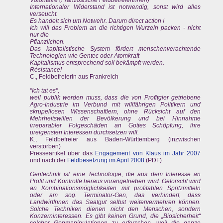
Volontaire (Französische FeldbefreierInnen)
Internationaler Widerstand ist notwendig, sonst wird alles
verseucht.
Es handelt sich um Notwehr. Darum direct action !
Ich will das Problem an die richtigen Wurzeln packen - nicht
nur die
Pflanzlichen.
Das kapitalistische System fördert menschenverachtende
Technologien wie Gentec oder Atomkraft
Kapitalismus entsprechend soll bekämpft werden.
Résistance!
C., Feldbefreierin aus Frankreich
"Ich tat es",
weil publik werden muss, dass die von Profitgier getriebene
Agro-Industrie im Verbund mit willfährigen Politikern und
skrupellosen Wissenschaftlern, ohne Rücksicht auf den
Mehrheitswillen der Bevölkerung und bei Hinnahme
irreparabler Folgeschäden an Gottes Schöpfung, ihre
ureigensten Interessen durchsetzen will.
K., Feldbefreier aus Baden-Württemberg (inzwischen
verstorben)
Presseartikel über das
Engagement von Klaus im Jahr 2007
und nach der
Feldbesetzung im April 2008
(PDF)
Gentechnik ist eine Technologie, die aus dem Interesse an
Profit und Kontrolle heraus vorangetrieben wird. Geforscht wird
an Kombinationsmöglichkeiten mit profitablen Spritzmitteln
oder am sog. Terminator-Gen, das verhindert, dass
LandwirtInnen das Saatgut selbst weitervermehren können.
Solche Techniken dienen nicht den Menschen, sondern
Konzerninteressen. Es gibt keinen Grund, die „Biosicherheit“