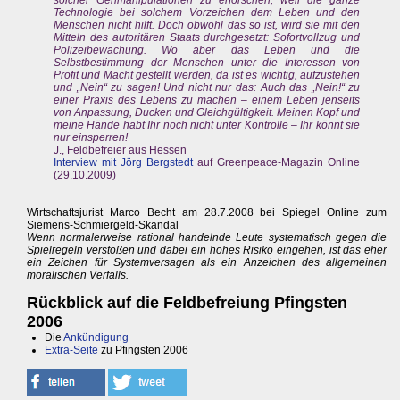
solcher Genmanipulationen zu erforschen, weil die ganze
Technologie bei solchem Vorzeichen dem Leben und den
Menschen nicht hilft. Doch obwohl das so ist, wird sie mit den
Mitteln des autoritären Staats durchgesetzt: Sofortvollzug und
Polizeibewachung. Wo aber das Leben und die
Selbstbestimmung der Menschen unter die Interessen von
Profit und Macht gestellt werden, da ist es wichtig, aufzustehen
und „Nein“ zu sagen! Und nicht nur das: Auch das „Nein!“ zu
einer Praxis des Lebens zu machen – einem Leben jenseits
von Anpassung, Ducken und Gleichgültigkeit. Meinen Kopf und
meine Hände habt Ihr noch nicht unter Kontrolle – Ihr könnt sie
nur einsperren!
J., Feldbefreier aus Hessen
Interview mit Jörg Bergstedt
auf Greenpeace-Magazin Online
(29.10.2009)
Wirtschaftsjurist Marco Becht am 28.7.2008 bei Spiegel Online zum
Siemens-Schmiergeld-Skandal
Wenn normalerweise rational handelnde Leute systematisch gegen die
Spielregeln verstoßen und dabei ein hohes Risiko eingehen, ist das eher
ein Zeichen für Systemversagen als ein Anzeichen des allgemeinen
moralischen Verfalls.
Rückblick auf die Feldbefreiung Pfingsten
2006
Die
Ankündigung
Extra-Seite
zu Pfingsten 2006