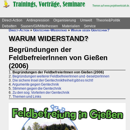
Direct-Action
Antirepression
Organisierung
Umwelt
Theorie&Politik
Debatten
Saasen/GI/Mittelhessen
Materialien
Service
Direct-Action
»
Gentechnik-Widerstand
»
Warum gegen Gentechnik?
WARUM WIDERSTAND?
Begründungen der
FeldbefreierInnen von Gießen
(2006)
1.
Begründungen der FeldbefreierInnen von Gießen (2006)
2.
Begründungen weiterer FeldbefreierInnen und -besetzerInnen
3.
Die sichere Insel der Gentechnikfreiheit gibt es nicht!
4.
Argumente gegen Gentechnik
5.
Stimmen gegen die Gentechnik
6.
Zu den sog. Vorteilen der Gentechnik
7.
Themen und Links