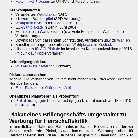
Fake im FDP-Design
zu ÖPNV und Porsche fahren
Auf Wahlplakaten
Verändertes
Wahlplakat
(NATO)
Ich werde
Bomberpilot
(SPD-Werbung)
Wahlplakate
verändern (viel
mehr ...
)
EU-
Wahlplakate
in Berlin (Juni 2004)
Extra-Seite
zu Wahlaktionen (u.a. viele Beispiele für Wahlplakate-
Veränderungen
Downloads von passenden Schriftzügen, Aufklebern usw. zu
Wahlen
Künstler_innengruppe verbessert
Wahlplakate in Rostock
Überkleber für AfD-Plakate
im hessischen Kommunalwahlkampf 2016
(mit Link auf Kopiervorlagen)
Ankündigungsplakate
WTO-Plakate gefälscht
(Schweiz)
Plakate austauschen
Wichtig: Die vorhandenen Plakate nicht mitnehmen - das wäre Diebstahl.
Nur überhängen.
Fake-Plakate der Grünen zur A49
Öffentliches Plakatieren als Protestform
Plakatieren gegen Plakatverbot
(gegen Naziaufmarsch am 13.2.2010
in Dresden)
Plakat eines Brillengeschäfts umgestaltet zu
Werbung für Herrschaftskritik
In unmittelbarer Nähe des Bahnhofes in Saasen-Reiskirchen fanden wir
dieses veränderte Plakat, zwar immer noch Werbung, aber für
Herrschaftskritik statt Brillen. Ein nettes Beispiel für Subversion. Und - so