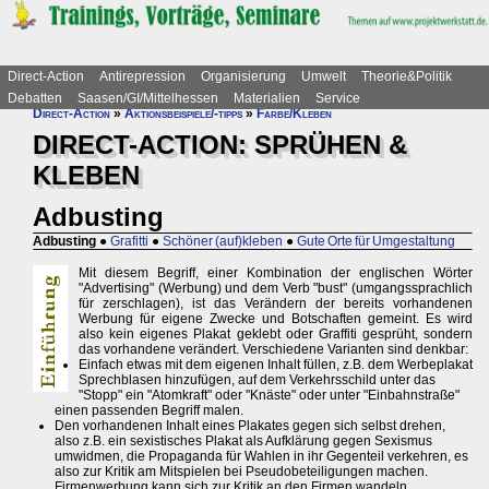
Direct-Action
Antirepression
Organisierung
Umwelt
Theorie&Politik
Debatten
Saasen/GI/Mittelhessen
Materialien
Service
Direct-Action
»
Aktionsbeispiele/-tipps
»
Farbe/Kleben
DIRECT-ACTION: SPRÜHEN &
KLEBEN
Adbusting
Adbusting
●
Grafitti
●
Schöner (auf)kleben
●
Gute Orte für Umgestaltung
Mit diesem Begriff, einer Kombination der englischen Wörter
"Advertising" (Werbung) und dem Verb "bust" (umgangssprachlich
für zerschlagen), ist das Verändern der bereits vorhandenen
Werbung für eigene Zwecke und Botschaften gemeint. Es wird
also kein eigenes Plakat geklebt oder Graffiti gesprüht, sondern
das vorhandene verändert. Verschiedene Varianten sind denkbar:
Einfach etwas mit dem eigenen Inhalt füllen, z.B. dem Werbeplakat
Sprechblasen hinzufügen, auf dem Verkehrsschild unter das
"Stopp" ein "Atomkraft" oder "Knäste" oder unter "Einbahnstraße"
einen passenden Begriff malen.
Den vorhandenen Inhalt eines Plakates gegen sich selbst drehen,
also z.B. ein sexistisches Plakat als Aufklärung gegen Sexismus
umwidmen, die Propaganda für Wahlen in ihr Gegenteil verkehren, es
also zur Kritik am Mitspielen bei Pseudobeteiligungen machen.
Firmenwerbung kann sich zur Kritik an den Firmen wandeln.