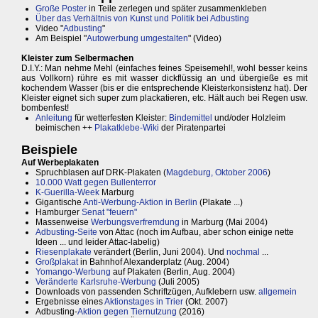
Große Poster
in Teile zerlegen und später zusammenkleben
Über das Verhältnis von Kunst und Politik bei Adbusting
Video "
Adbusting
"
Am Beispiel "
Autowerbung umgestalten
" (Video)
Kleister zum Selbermachen
D.I.Y.: Man nehme Mehl (einfaches feines Speisemehl!, wohl besser keins
aus Vollkorn) rühre es mit wasser dickflüssig an und übergieße es mit
kochendem Wasser (bis er die entsprechende Kleisterkonsistenz hat). Der
Kleister eignet sich super zum plackatieren, etc. Hält auch bei Regen usw.
bombenfest!
Anleitung
für wetterfesten Kleister:
Bindemittel
und/oder Holzleim
beimischen ++
Plakatklebe-Wiki
der Piratenpartei
Beispiele
Auf Werbeplakaten
Spruchblasen auf DRK-Plakaten (
Magdeburg, Oktober 2006
)
10.000 Watt gegen Bullenterror
K-Guerilla-Week
Marburg
Gigantische
Anti-Werbung-Aktion in Berlin
(Plakate ...)
Hamburger
Senat "feuern"
Massenweise
Werbungsverfremdung
in Marburg (Mai 2004)
Adbusting-Seite
von Attac (noch im Aufbau, aber schon einige nette
Ideen ... und leider Attac-labelig)
Riesenplakate
verändert (Berlin, Juni 2004). Und
nochmal
...
Großplakat
in Bahnhof Alexanderplatz (Aug. 2004)
Yomango-Werbung
auf Plakaten (Berlin, Aug. 2004)
Veränderte Karlsruhe-Werbung
(Juli 2005)
Downloads von passenden Schriftzügen, Aufklebern usw.
allgemein
Ergebnisse eines
Aktionstages in Trier
(Okt. 2007)
Adbusting-
Aktion gegen Tiernutzung
(2016)