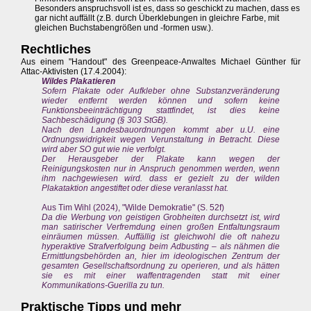
Besonders anspruchsvoll ist es, dass so geschickt zu machen, dass es
gar nicht auffällt (z.B. durch Überklebungen in gleichre Farbe, mit
gleichen Buchstabengrößen und -formen usw.).
Rechtliches
Aus einem "Handout" des Greenpeace-Anwaltes Michael Günther für
Attac-Aktivisten (17.4.2004):
Wildes Plakatieren
Sofern Plakate oder Aufkleber ohne Substanzveränderung
wieder entfernt werden können und sofern keine
Funktionsbeeinträchtigung stattfindet, ist dies keine
Sachbeschädigung (§ 303 StGB).
Nach den Landesbauordnungen kommt aber u.U. eine
Ordnungswidrigkeit wegen Verunstaltung in Betracht. Diese
wird aber SO gut wie nie verfolgt.
Der Herausgeber der Plakate kann wegen der
Reinigungskosten nur in Anspruch genommen werden, wenn
ihm nachgewiesen wird. dass er gezielt zu der wilden
Plakataktion angestiftet oder diese veranlasst hat.
Aus Tim Wihl (2024), "Wilde Demokratie" (S. 52f)
Da die Werbung von geistigen Grobheiten durchsetzt ist, wird
man satirischer Verfremdung einen großen Entfaltungsraum
einräumen müssen. Auffällig ist gleichwohl die oft nahezu
hyperaktive Strafverfolgung beim Adbusting – als nähmen die
Ermittlungsbehörden an, hier im ideologischen Zentrum der
gesamten Gesellschaftsordnung zu operieren, und als hätten
sie es mit einer waffentragenden statt mit einer
Kommunikations-Guerilla zu tun.
Praktische Tipps und mehr