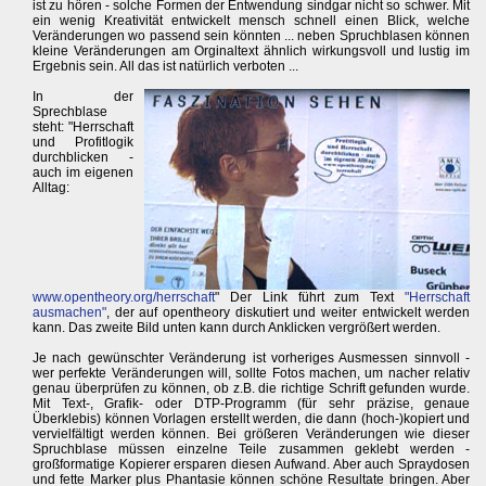
ist zu hören - solche Formen der Entwendung sindgar nicht so schwer. Mit
ein wenig Kreativität entwickelt mensch schnell einen Blick, welche
Veränderungen wo passend sein könnten ... neben Spruchblasen können
kleine Veränderungen am Orginaltext ähnlich wirkungsvoll und lustig im
Ergebnis sein. All das ist natürlich verboten ...
In der
Sprechblase
steht: "Herrschaft
und Profitlogik
durchblicken -
auch im eigenen
Alltag:
www.opentheory.org/herrschaft
" Der Link führt zum Text
"Herrschaft
ausmachen"
, der auf opentheory diskutiert und weiter entwickelt werden
kann. Das zweite Bild unten kann durch Anklicken vergrößert werden.
Je nach gewünschter Veränderung ist vorheriges Ausmessen sinnvoll -
wer perfekte Veränderungen will, sollte Fotos machen, um nacher relativ
genau überprüfen zu können, ob z.B. die richtige Schrift gefunden wurde.
Mit Text-, Grafik- oder DTP-Programm (für sehr präzise, genaue
Überklebis) können Vorlagen erstellt werden, die dann (hoch-)kopiert und
vervielfältigt werden können. Bei größeren Veränderungen wie dieser
Spruchblase müssen einzelne Teile zusammen geklebt werden -
großformatige Kopierer ersparen diesen Aufwand. Aber auch Spraydosen
und fette Marker plus Phantasie können schöne Resultate bringen. Aber