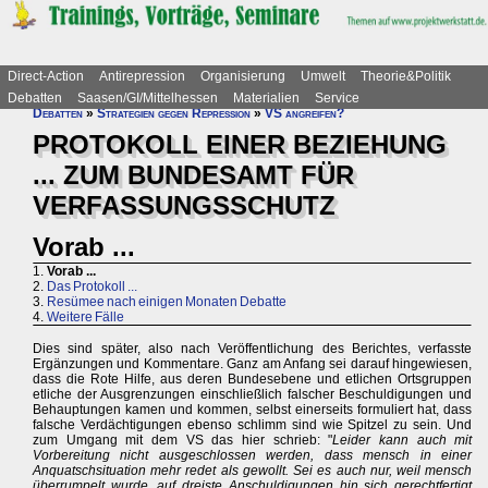
Direct-Action
Antirepression
Organisierung
Umwelt
Theorie&Politik
Debatten
Saasen/GI/Mittelhessen
Materialien
Service
Debatten
»
Strategien gegen Repression
»
VS angreifen?
PROTOKOLL EINER BEZIEHUNG
... ZUM BUNDESAMT FÜR
VERFASSUNGSSCHUTZ
Vorab ...
1.
Vorab ...
2.
Das Protokoll ...
3.
Resümee nach einigen Monaten Debatte
4.
Weitere Fälle
Dies sind später, also nach Veröffentlichung des Berichtes, verfasste
Ergänzungen und Kommentare. Ganz am Anfang sei darauf hingewiesen,
dass die Rote Hilfe, aus deren Bundesebene und etlichen Ortsgruppen
etliche der Ausgrenzungen einschließlich falscher Beschuldigungen und
Behauptungen kamen und kommen, selbst einerseits formuliert hat, dass
falsche Verdächtigungen ebenso schlimm sind wie Spitzel zu sein. Und
zum Umgang mit dem VS das hier schrieb: "
Leider kann auch mit
Vorbereitung nicht ausgeschlossen werden, dass mensch in einer
Anquatschsituation mehr redet als gewollt. Sei es auch nur, weil mensch
überrumpelt wurde, auf dreiste Anschuldigungen hin sich gerechtfertigt