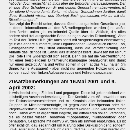
hat oder doch versucht hat, Infos über die Behörden herauszukriegen. Der
einzige Weg, Schaden von dir und deinen GenossInnen abzuwenden, ist
der offene Umgang damit! Sprich mit deinen GenossInnen darüber, damit
diese Bescheid wissen und überlegt Euch gemeinsam, wie ihr mit der
Situation umgeht.
"
Nun zeigt der Bericht unten, dass es überhaupt gar keine Gespräche gab,
in denen Informationen an den VS weitergegeben wurden (und außer
dem Bericht unten gibt es keinerlei Quelle über die Abläufe, d.h. alles
andere sind frei ausgedachte Behauptungen zwecks Diffamierung). Aber
im Text der Roten Hilfe (die auch sonst mit Ausgrenzungen ebensowenig
geizt wie andere autoritäre, linke Organisationen - leider auch etliche EAs,
Gefangeneninfo usw.) steht eindeutig, dass die Veröffentlichung der
Abläufe das Richtige ist. Genau das ist aber passiert. Bewiesen hat es nur:
Die Rote Hilfe widerspricht sich selbst. Denn sie hat die Veröffentlichung
mit einer beispiellosen Diffamierungskampagne beantwortet und damit
nur eines gezeigt: Anna und Arthur sollten in der Tat das Maul halten (im
Sinne: Keine Aussagen) - aber nicht nur gegenüber Polizei und Justiz,
sondern auch den linken Aufpassertrupps und Führungsapparaten!
Zusatzbemerkungen am 16.Mai 2001 und 9.
April 2002:
Inzwischenist einige Zeit ins Land gegangen. Diese ist gekennzichnet von
teilsheftigen Auseinandersetzungen. Der Kontakt zum VS, obwohl er aus
der Diskussionverschiedener und mit Kenntnis aller bekannten linken
Gruppen in Mittelhessenerfolgte, ist gegen eine Einzelperson oder die
Projektwerkstatt in Saaseninstrumentalisiert worden - und wird dies immer
noch. Dabei wird er ergänztum Begriffe, die diffamieren sollen. Personen,
die es besser wissen, redenvon "Kooperation", "Kollaboration" oder
behaupten, Gespräche mit demVS würden als sinnvoll empfunden. Es ist
offensichtlich, daß esgar nicht um Klärung oder Diskussion geht, sondern
um Ausgrenzung. Erkennbarauch daran, daß die Lügen immer wieder von