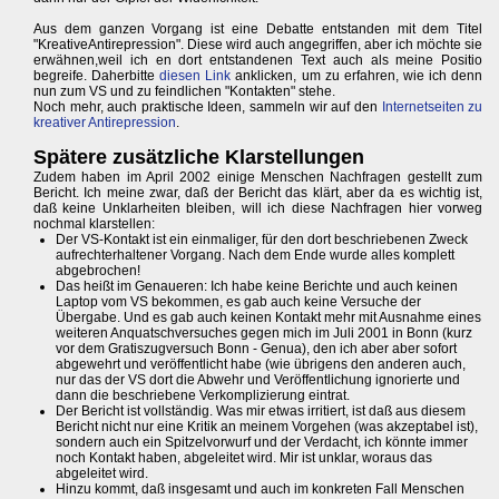
Aus dem ganzen Vorgang ist eine Debatte entstanden mit dem Titel
"KreativeAntirepression". Diese wird auch angegriffen, aber ich möchte sie
erwähnen,weil ich en dort entstandenen Text auch als meine Positio
begreife. Daherbitte
diesen Link
anklicken, um zu erfahren, wie ich denn
nun zum VS und zu feindlichen "Kontakten" stehe.
Noch mehr, auch praktische Ideen, sammeln wir auf den
Internetseiten zu
kreativer Antirepression
.
Spätere zusätzliche Klarstellungen
Zudem haben im April 2002 einige Menschen Nachfragen gestellt zum
Bericht. Ich meine zwar, daß der Bericht das klärt, aber da es wichtig ist,
daß keine Unklarheiten bleiben, will ich diese Nachfragen hier vorweg
nochmal klarstellen:
Der VS-Kontakt ist ein einmaliger, für den dort beschriebenen Zweck
aufrechterhaltener Vorgang. Nach dem Ende wurde alles komplett
abgebrochen!
Das heißt im Genaueren: Ich habe keine Berichte und auch keinen
Laptop vom VS bekommen, es gab auch keine Versuche der
Übergabe. Und es gab auch keinen Kontakt mehr mit Ausnahme eines
weiteren Anquatschversuches gegen mich im Juli 2001 in Bonn (kurz
vor dem Gratiszugversuch Bonn - Genua), den ich aber aber sofort
abgewehrt und veröffentlicht habe (wie übrigens den anderen auch,
nur das der VS dort die Abwehr und Veröffentlichung ignorierte und
dann die beschriebene Verkomplizierung eintrat.
Der Bericht ist vollständig. Was mir etwas irritiert, ist daß aus diesem
Bericht nicht nur eine Kritik an meinem Vorgehen (was akzeptabel ist),
sondern auch ein Spitzelvorwurf und der Verdacht, ich könnte immer
noch Kontakt haben, abgeleitet wird. Mir ist unklar, woraus das
abgeleitet wird.
Hinzu kommt, daß insgesamt und auch im konkreten Fall Menschen