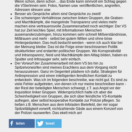
Wenn schon, denn schon ... das Ende kann sinnvoll ein Schlag gegen
die VSlerInnen sein: Fotos, Namen usw. veröffentlichen, angreifen,
Adressen streuen usw.
Besser als Gespräche allein sind Gespräche zu zweit!
Die schwierigen Verhältnisse zwischen linken Gruppen, die Graben-
und Machtkämpfe, die mangelnde Transparenz und vieles mehr
machen eine vertrauensvolle Zusammenarbeit noch wichtiger. Der VS
hat zur Zeit leichtes Spiel, mit Informationen Menschen
auseinanderzubringen, hinzu kommen sehr schnell Mißverständnisse,
Mißtrauen und mehr - selbst bei gutem Willen und ohne böse
Hintergedanken. Das muß bedacht werden - wenn ich auch klar bei
der Meinung bleibe: Das ist die Folge einer beschissenen Politik
strukturlinker und erstarrter politischer Gruppen. Wo Konspirativität
und Intransparenz, Neid und Machtkämpfe den Alltag bilden, haben es
Spalter und Infosauger sehr, sehr einfach.
Der Vorwurf der Zusammenarbeit mit dem VS bis hin zu
Spitzelvorwürfen sind meines Erachtens aus dem Vorgang nicht
herauszulesen. Ganz im Gegenteil plädiere ich dafür, Strategien für
Antirepression und einen intelligenten feindlichen Kontakt zu
entwickeln. Was ich im folgenden beschreibe, war nicht gut. Es sind zu
viele Fehler aufgetreten, von denen ich nur meine beschreiben kann -
der Rest der beteiligten Menschen schweigt, z.T. aus Angst vor der
Inquisition linker Gruppen. Widersprüchlich halte ich aber die
Scheinheiligkeit von Gruppen, die sich über feindliche VS-Kontakte
aufregen, aber selbst kooperative Kontakte zur Polizei pflegen. So
ließen z.B. Menschen aus dem Infoladen Bielefeld, der mir sogar
Spitzeltätigkeit vorwirft, nichtzahlende Gäste aus einem Konzert von
der Polizei rauswerfen. Das ekelt mich an!