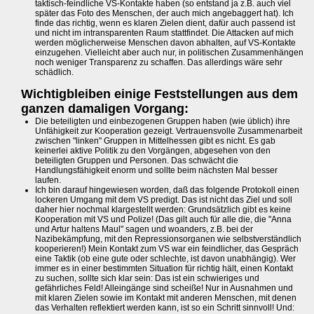
taktisch-feindliche VS-Kontakte haben (so entstand ja z.B. auch viel
später das Foto des Menschen, der auch mich angebaggert hat). Ich
finde das richtig, wenn es klaren Zielen dient, dafür auch passend ist
und nicht im intransparenten Raum stattfindet. Die Attacken auf mich
werden möglicherweise Menschen davon abhalten, auf VS-Kontakte
einzugehen. Vielleicht aber auch nur, in politischen Zusammenhängen
noch weniger Transparenz zu schaffen. Das allerdings wäre sehr
schädlich.
Wichtigbleiben einige Feststellungen aus dem
ganzen damaligen Vorgang:
Die beteiligten und einbezogenen Gruppen haben (wie üblich) ihre
Unfähigkeit zur Kooperation gezeigt. Vertrauensvolle Zusammenarbeit
zwischen "linken" Gruppen in Mittelhessen gibt es nicht. Es gab
keinerlei aktive Politik zu den Vorgängen, abgesehen von den
beteiligten Gruppen und Personen. Das schwächt die
Handlungsfähigkeit enorm und sollte beim nächsten Mal besser
laufen.
Ich bin darauf hingewiesen worden, daß das folgende Protokoll einen
lockeren Umgang mit dem VS predigt. Das ist nicht das Ziel und soll
daher hier nochmal klargestellt werden: Grundsätzlich gibt es keine
Kooperation mit VS und Polize! (Das gilt auch für alle die, die "Anna
und Artur haltens Maul" sagen und woanders, z.B. bei der
Nazibekämpfung, mit den Repressionsorganen wie selbstverständlich
kooperieren!) Mein Kontakt zum VS war ein feindlicher, das Gespräch
eine Taktik (ob eine gute oder schlechte, ist davon unabhängig). Wer
immer es in einer bestimmten Situation für richtig hält, einen Kontakt
zu suchen, sollte sich klar sein: Das ist ein schwieriges und
gefährliches Feld! Alleingänge sind scheiße! Nur in Ausnahmen und
mit klaren Zielen sowie im Kontakt mit anderen Menschen, mit denen
das Verhalten reflektiert werden kann, ist so ein Schritt sinnvoll! Und: