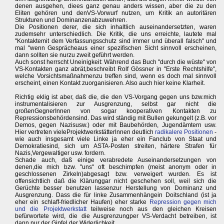
denen ausgehen, diees ganz genau anders wissen, aber die zu den
Eliten gehören und denVS-Vorwurf nutzen, um Kritik an autoritären
Strukturen und Dominanzenabzuwehren.
Die Positionen derer, die sich inhaltlich auseinandersetzten, waren
zudemsehr unterschiedlich. Die Kritik, die uns erreichte, lautete mal
"Kontaktemit dem Verfassungsschutz sind immer und überall falsch" und
mal "wenn Gesprächeaus einer spezifischen Sicht sinnvoll erscheinen,
dann sollten sie nurzu zweit geführt werden.
Auch sonst herrscht Uneinigkeit: Während das Buch "durch die wüste" von
VS-Kontakten ganz abrät,beschreibt Rolf Gössner in "Erste Rechtshilfe",
welche Vorsichtsmaßnahmenzu treffen sind, wenn es doch mal sinnvoll
erscheint, einen Kontakt zuorganisieren. Also auch hier keine Klarheit.
Richtig eklig ist aber, daß die, die den VS-Vorgang gegen uns bzw.mich
instrumentalisieren zur Ausgrenzung, selbst gar nicht die
großenGegnerInnen von sogar kooperativen Kontakten zu
Repressionsbehördensind. Das wird ständig mit Bullen gekungelt (z.B. vor
Demos, gegen Nazisusw.) oder mit Baubehörden, Jugendämtern usw.
Hier vertreten vieleProjektwerkstätterlnnen deutlich
radikalere Positionen
-
wie auch insgesamt viele Linke ja eher ein Fanclub von Staat und
Demokratiesind, sich um ASTA-Posten streiten, härtere Strafen für
Nazis,Vergewaltiger usw. fordern.
Schade auch, daß einige verabredete Auseinandersetzungen von
denen,die mich bzw. "uns" oft beschimpfen (meist anonym oder in
geschlossenen Zirkeln)abgesagt bzw. verweigert wurden. Es ist
offensichtlich daß die Klärunggar nicht geschehen soll, weil sich die
Gerüchte besser benutzen lassenzur Herstellung von Dominanz und
Ausgrenzung. Dass die für linke Zusammenhängein Doitschland (ist ja
eher ein schlaff-friedlicher Haufen) eher starke
Repression gegen mich
und die Projektwerkstatt
teilweise noch aus den gleichen Kreisen
befürwortete wird, die die Ausgrenzungper VS-Verdacht betreiben, ist
dann nur der Gipfel der Widerlichkeit.