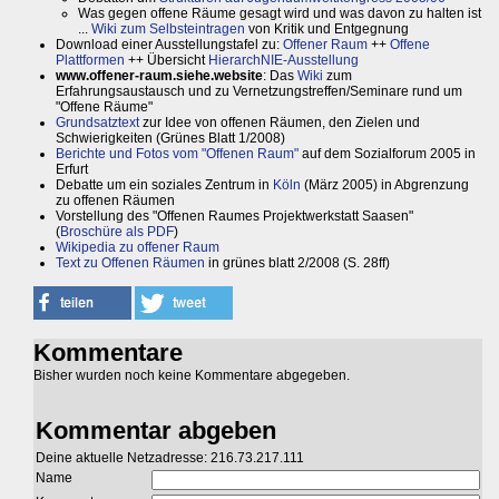
Was gegen offene Räume gesagt wird und was davon zu halten ist
...
Wiki zum Selbsteintragen
von Kritik und Entgegnung
Download einer Ausstellungstafel zu:
Offener Raum
++
Offene
Plattformen
++ Übersicht
HierarchNIE-Ausstellung
www.offener-raum.siehe.website
: Das
Wiki
zum
Erfahrungsaustausch und zu Vernetzungstreffen/Seminare rund um
"Offene Räume"
Grundsatztext
zur Idee von offenen Räumen, den Zielen und
Schwierigkeiten (Grünes Blatt 1/2008)
Berichte und Fotos vom "Offenen Raum"
auf dem Sozialforum 2005 in
Erfurt
Debatte um ein soziales Zentrum in
Köln
(März 2005) in Abgrenzung
zu offenen Räumen
Vorstellung des "Offenen Raumes Projektwerkstatt Saasen"
(
Broschüre als PDF
)
Wikipedia zu offener Raum
Text zu Offenen Räumen
in grünes blatt 2/2008 (S. 28ff)
Kommentare
Bisher wurden noch keine Kommentare abgegeben.
Kommentar abgeben
Deine aktuelle Netzadresse: 216.73.217.111
Name