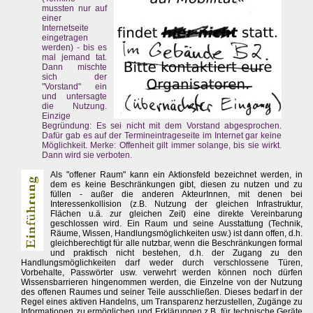
mussten nur auf
einer
Internetseite
eingetragen
werden) - bis es
mal jemand tat.
Dann mischte
sich der
"Vorstand" ein
und untersagte
die Nutzung.
Einzige
Begründung: Es sei nicht mit dem Vorstand abgesprochen.
Dafür gab es auf der Termineintrageseite im Internet gar keine
Möglichkeit. Merke: Offenheit gilt immer solange, bis sie wirkt.
Dann wird sie verboten.
Als "offener Raum" kann ein Aktionsfeld bezeichnet werden, in
dem es keine Beschränkungen gibt, diesen zu nutzen und zu
füllen - außer die anderen AkteurInnen, mit denen bei
Interessenkollision (z.B. Nutzung der gleichen Infrastruktur,
Flächen u.ä. zur gleichen Zeit) eine direkte Vereinbarung
geschlossen wird. Ein Raum und seine Ausstattung (Technik,
Räume, Wissen, Handlungsmöglichkeiten usw.) ist dann offen, d.h.
gleichberechtigt für alle nutzbar, wenn die Beschränkungen formal
und praktisch nicht bestehen, d.h. der Zugang zu den
Handlungsmöglichkeiten darf weder durch verschlossene Türen,
Vorbehalte, Passwörter usw. verwehrt werden können noch dürfen
Wissensbarrieren hingenommen werden, die Einzelne von der Nutzung
des offenen Raumes und seiner Teile ausschließen. Dieses bedarf in der
Regel eines aktiven Handelns, um Transparenz herzustellen, Zugänge zu
Informationen zu ermöglichen und Erklärungen z.B. für technische Geräte