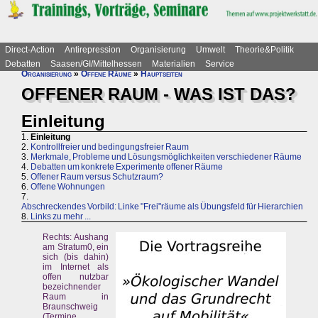
Direct-Action
Antirepression
Organisierung
Umwelt
Theorie&Politik
Debatten
Saasen/GI/Mittelhessen
Materialien
Service
Organisierung
»
Offene Räume
»
Hauptseiten
OFFENER RAUM - WAS IST DAS?
Einleitung
1.
Einleitung
2.
Kontrollfreier und bedingungsfreier Raum
3.
Merkmale, Probleme und Lösungsmöglichkeiten verschiedener Räume
4.
Debatten um konkrete Experimente offener Räume
5.
Offener Raum versus Schutzraum?
6.
Offene Wohnungen
7.
Abschreckendes Vorbild: Linke "Frei"räume als Übungsfeld für Hierarchien
8.
Links zu mehr ...
Rechts: Aushang
am Stratum0, ein
sich (bis dahin)
im Internet als
offen nutzbar
bezeichnender
Raum in
Braunschweig
(Termine