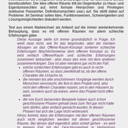
bereitzustellen. Die Idee offener Räume tritt als Gegenkultur zu Haus- und
Eigentumsrechten auf, lehnt formale Hierarchien und Privilegien
(exklusive Passwörter, Definitionsmachten usw.) auf. Sie stößt dabei auf
Probleme. Im Seminar sollen Idee, Funktionsweisen, Schwierigkeiten und
Lösungsmöglichkeiten diskutiert werden.
Text aus einem Mailwechsel als Antwort auf die immer wiederkehrende
Behauptung, dass es mit offenen Räumen vor allem schlechte
Erfahrungen gäbe
Diese Aussage stelle ich immer grundsätzlich in Frage. Ich
weiß zwar nicht, wie Ihr das begründet, aber die meisten
Absagen an das Offene-Raum-Konzept sortieren schlechte
Erfahrungen fälschlicherweise dem offenen Konzept zu. Es
wird einfach OffenerRaum und schlechte Erfahrungen
zusammen betrachtet - also muss das eine mit dem anderen
zusammenhängen. Das ist aber meistens gar nicht der Fall:
solche schlechten Erfahrungen gibt es auch in nicht-
offenen Räumen, so dass zweifelhaft ist, ob der offene
Charakter die Ursache ist.
die meisten bis alle unschönenen Vorgänge werden durch
Menschen verursacht, die fest in dem Projekt sind, also
nicht den offenen Charakter nutzen, um in den Häusern zu
sein, sondern auch da wären, wenn das Projekt nicht offen
wäre.
die von Euch benannten Beispiele haben auch schon
geschlossene Phasen gehabt (was zum Teil gar nicht hätte
sein dürfen, aber einfach gemacht wurde). In diesen
Phasen hat sich die Lage nicht verbessert.
Hinzu kommt, dass die Erfahrungen mit den offenen Räumen
auch nicht verglichen werden mit denen geschlossener
Räume. Bei denen darf eigentlich alles schief gehen - es wird
in keinem Fall mit der Geschlossenheit in Verbindung