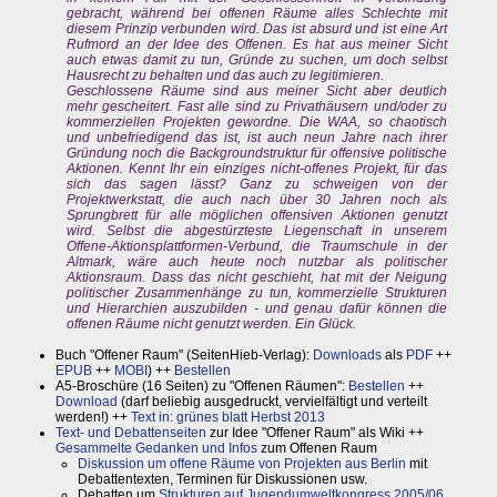
gebracht, während bei offenen Räume alles Schlechte mit
diesem Prinzip verbunden wird. Das ist absurd und ist eine Art
Rufmord an der Idee des Offenen. Es hat aus meiner Sicht
auch etwas damit zu tun, Gründe zu suchen, um doch selbst
Hausrecht zu behalten und das auch zu legitimieren.
Geschlossene Räume sind aus meiner Sicht aber deutlich
mehr gescheitert. Fast alle sind zu Privathäusern und/oder zu
kommerziellen Projekten gewordne. Die WAA, so chaotisch
und unbefriedigend das ist, ist auch neun Jahre nach ihrer
Gründung noch die Backgroundstruktur für offensive politische
Aktionen. Kennt Ihr ein einziges nicht-offenes Projekt, für das
sich das sagen lässt? Ganz zu schweigen von der
Projektwerkstatt, die auch nach über 30 Jahren noch als
Sprungbrett für alle möglichen offensiven Aktionen genutzt
wird. Selbst die abgestürzteste Liegenschaft in unserem
Offene-Aktionsplattformen-Verbund, die Traumschule in der
Altmark, wäre auch heute noch nutzbar als politischer
Aktionsraum. Dass das nicht geschieht, hat mit der Neigung
politischer Zusammenhänge zu tun, kommerzielle Strukturen
und Hierarchien auszubilden - und genau dafür können die
offenen Räume nicht genutzt werden. Ein Glück.
Buch "Offener Raum" (SeitenHieb-Verlag):
Downloads
als
PDF
++
EPUB
++
MOBI
) ++
Bestellen
A5-Broschüre (16 Seiten) zu "Offenen Räumen":
Bestellen
++
Download
(darf beliebig ausgedruckt, vervielfältigt und verteilt
werden!) ++
Text in: grünes blatt Herbst 2013
Text- und Debattenseiten
zur Idee "Offener Raum" als Wiki ++
Gesammelte Gedanken und Infos
zum Offenen Raum
Diskussion um offene Räume von Projekten aus Berlin
mit
Debattentexten, Terminen für Diskussionen usw.
Debatten um
Strukturen auf Jugendumweltkongress 2005/06