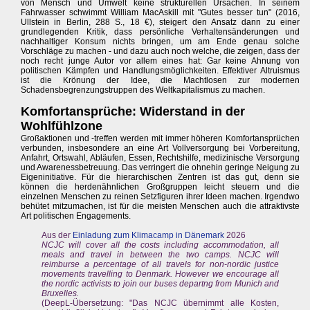
von Mensch und Umwelt keine strukturellen Ursachen. In seinem
Fahrwasser schwimmt William MacAskill mit "Gutes besser tun" (2016,
Ullstein in Berlin, 288 S., 18 €), steigert den Ansatz dann zu einer
grundlegenden Kritik, dass persönliche Verhaltensänderungen und
nachhaltiger Konsum nichts bringen, um am Ende genau solche
Vorschläge zu machen - und dazu auch noch welche, die zeigen, dass der
noch recht junge Autor vor allem eines hat: Gar keine Ahnung von
politischen Kämpfen und Handlungsmöglichkeiten. Effektiver Altruismus
ist die Krönung der Idee, die Machtlosen zur modernen
Schadensbegrenzungstruppen des Weltkapitalismus zu machen.
Komfortansprüche: Widerstand in der
Wohlfühlzone
Großaktionen und -treffen werden mit immer höheren Komfortansprüchen
verbunden, insbesondere an eine Art Vollversorgung bei Vorbereitung,
Anfahrt, Ortswahl, Abläufen, Essen, Rechtshilfe, medizinische Versorgung
und Awarenessbetreuung. Das verringert die ohnehin geringe Neigung zu
Eigeninitiative. Für die hierarchischen Zentren ist das gut, denn sie
können die herdenähnlichen Großgruppen leicht steuern und die
einzelnen Menschen zu reinen Setzfiguren ihrer Ideen machen. Irgendwo
behütet mitzumachen, ist für die meisten Menschen auch die attraktivste
Art politischen Engagements.
Aus der
Einladung zum Klimacamp in Dänemark
2026
NCJC will cover all the costs including accommodation, all
meals and travel in between the two camps. NCJC will
reimburse a percentage of all travels for non-nordic justice
movements travelling to Denmark. However we encourage all
the nordic activists to join our buses departng from Munich and
Bruxelles.
(DeepL-Übersetzung: "Das NCJC übernimmt alle Kosten,