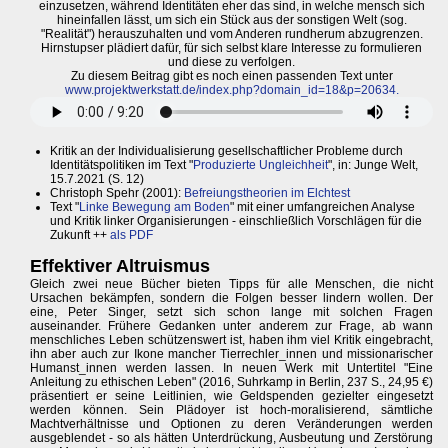
einzusetzen, während Identitäten eher das sind, in welche mensch sich
hineinfallen lässt, um sich ein Stück aus der sonstigen Welt (sog.
"Realität") herauszuhalten und vom Anderen rundherum abzugrenzen.
Hirnstupser plädiert dafür, für sich selbst klare Interesse zu formulieren
und diese zu verfolgen.
Zu diesem Beitrag gibt es noch einen passenden Text unter
www.projektwerkstatt.de/index.php?domain_id=18&p=20634.
Kritik an der Individualisierung gesellschaftlicher Probleme durch
Identitätspolitiken im Text "
Produzierte Ungleichheit
", in: Junge Welt,
15.7.2021 (S. 12)
Christoph Spehr (2001):
Befreiungstheorien im Elchtest
Text "
Linke Bewegung am Boden
" mit einer umfangreichen Analyse
und Kritik linker Organisierungen - einschließlich Vorschlägen für die
Zukunft ++
als PDF
Effektiver Altruismus
Gleich zwei neue Bücher bieten Tipps für alle Menschen, die nicht
Ursachen bekämpfen, sondern die Folgen besser lindern wollen. Der
eine, Peter Singer, setzt sich schon lange mit solchen Fragen
auseinander. Frühere Gedanken unter anderem zur Frage, ab wann
menschliches Leben schützenswert ist, haben ihm viel Kritik eingebracht,
ihn aber auch zur Ikone mancher Tierrechler_innen und missionarischer
Humanst_innen werden lassen. In neuen Werk mit Untertitel "Eine
Anleitung zu ethischen Leben" (2016, Suhrkamp in Berlin, 237 S., 24,95 €)
präsentiert er seine Leitlinien, wie Geldspenden gezielter eingesetzt
werden können. Sein Plädoyer ist hoch-moralisierend, sämtliche
Machtverhältnisse und Optionen zu deren Veränderungen werden
ausgeblendet - so als hätten Unterdrückung, Ausbeutung und Zerstörung