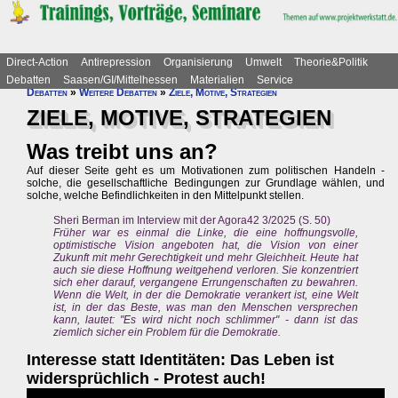
Direct-Action
Antirepression
Organisierung
Umwelt
Theorie&Politik
Debatten
Saasen/GI/Mittelhessen
Materialien
Service
Debatten
»
Weitere Debatten
»
Ziele, Motive, Strategien
ZIELE, MOTIVE, STRATEGIEN
Was treibt uns an?
Auf dieser Seite geht es um Motivationen zum politischen Handeln -
solche, die gesellschaftliche Bedingungen zur Grundlage wählen, und
solche, welche Befindlichkeiten in den Mittelpunkt stellen.
Sheri Berman im Interview mit der Agora42 3/2025 (S. 50)
Früher war es einmal die Linke, die eine hoffnungsvolle,
optimistische Vision angeboten hat, die Vision von einer
Zukunft mit mehr Gerechtigkeit und mehr Gleichheit. Heute hat
auch sie diese Hoffnung weitgehend verloren. Sie konzentriert
sich eher darauf, vergangene Errungenschaften zu bewahren.
Wenn die Welt, in der die Demokratie verankert ist, eine Welt
ist, in der das Beste, was man den Menschen versprechen
kann, lautet: "Es wird nicht noch schlimmer" - dann ist das
ziemlich sicher ein Problem für die Demokratie.
Interesse statt Identitäten: Das Leben ist
widersprüchlich - Protest auch!