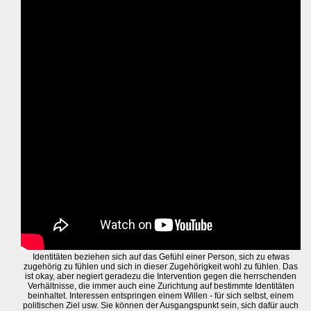
Identitäten beziehen sich auf das Gefühl einer Person, sich zu etwas
zugehörig zu fühlen und sich in dieser Zugehörigkeit wohl zu fühlen. Das
ist okay, aber negiert geradezu die Intervention gegen die herrschenden
Verhältnisse, die immer auch eine Zurichtung auf bestimmte Identitäten
beinhaltet. Interessen entspringen einem Willen - für sich selbst, einem
politischen Ziel usw. Sie können der Ausgangspunkt sein, sich dafür auch