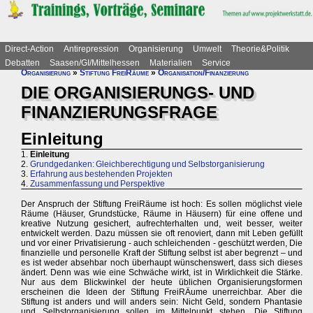
Direct-Action
Antirepression
Organisierung
Umwelt
Theorie&Politik
Debatten
Saasen/GI/Mittelhessen
Materialien
Service
Organisierung
»
Stiftung FreiRäume
»
Organisation/Finanzierung
DIE ORGANISIERUNGS- UND
FINANZIERUNGSFRAGE
Einleitung
1.
Einleitung
2.
Grundgedanken: Gleichberechtigung und Selbstorganisierung
3.
Erfahrung aus bestehenden Projekten
4.
Zusammenfassung und Perspektive
Der Anspruch der Stiftung FreiRäume ist hoch: Es sollen möglichst viele
Räume (Häuser, Grundstücke, Räume in Häusern) für eine offene und
kreative Nutzung gesichert, aufrechterhalten und, weit besser, weiter
entwickelt werden. Dazu müssen sie oft renoviert, dann mit Leben gefüllt
und vor einer Privatisierung - auch schleichenden - geschützt werden, Die
finanzielle und personelle Kraft der Stiftung selbst ist aber begrenzt – und
es ist weder absehbar noch überhaupt wünschenswert, dass sich dieses
ändert. Denn was wie eine Schwäche wirkt, ist in Wirklichkeit die Stärke.
Nur aus dem Blickwinkel der heute üblichen Organisierungsformen
erscheinen die Ideen der Stiftung FreiRÄume unerreichbar. Aber die
Stiftung ist anders und will anders sein: Nicht Geld, sondern Phantasie
und Selbstorganisierung sollen im Mittelpunkt stehen. Die Stiftung