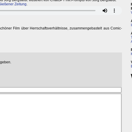
Jörg Bergstedt. Illustriert von ChatGPT mit Prompts von Jörg Bergstedt.
Gießener Zeitung
.
schöner Film über Herrschaftsverhältnisse, zusammengebastelt aus Comic-
egeben.