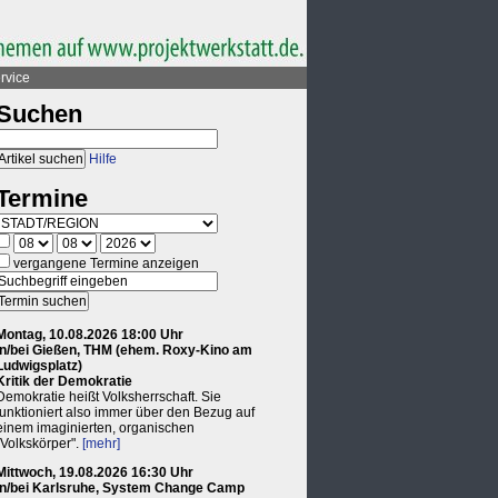
rvice
Suchen
Hilfe
Termine
vergangene Termine anzeigen
Montag, 10.08.2026 18:00 Uhr
in/bei Gießen, THM (ehem. Roxy-Kino am
Ludwigsplatz)
Kritik der Demokratie
Demokratie heißt Volksherrschaft. Sie
funktioniert also immer über den Bezug auf
einem imaginierten, organischen
"Volkskörper".
[mehr]
Mittwoch, 19.08.2026 16:30 Uhr
in/bei Karlsruhe, System Change Camp