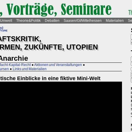
Umwelt
Theorie&Politik
Debatten
Saasen/GI/Mittelhessen
Materialien
Se
en)
topie
FTSKRITIK,
MEN, ZUKÜNFTE, UTOPIEN
Anarchie
Macht-Kapital-Recht
●
Aktionen und Veranstaltungen
●
kursen
●
Links und Materialien
tische Einblicke in eine fiktive Mini-Welt