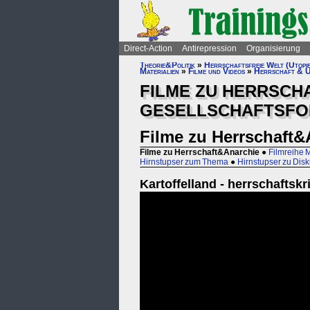
Direct-Action
Antirepression
Organisierung
Theorie&Politik
»
Herrschaftsfreie Welt (Utopi
Materialien
»
Filme und Videos
»
Herrschaft & U
FILME ZU HERRSCHA
GESELLSCHAFTSFOR
Filme zu Herrschaft&
Filme zu Herrschaft&Anarchie
●
Filmreihe 
Hirnstupser zum Thema
●
Hirnstupser zu Dis
Kartoffelland - herrschaftskri