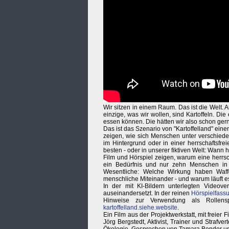
Wir sitzen in einem Raum. Das ist die Welt.
einzige, was wir wollen, sind Kartoffeln. Die
essen können. Die hätten wir also schon gern
Das ist das Szenario von "Kartoffelland" einem
zeigen, wie sich Menschen unter verschieden
im Hintergrund oder in einer herrschaftsfre
besten - oder in unserer fiktiven Welt: Wann 
Film und Hörspiel zeigen, warum eine herrscha
ein Bedürfnis und nur zehn Menschen in 
Wesentliche: Welche Wirkung haben Waffen
menschliche Miteinander - und warum läuft es
In der mit KI-Bildern unterlegten Videover
auseinandersetzt. In der reinen
Hörspielfass
Hinweise zur Verwendung als Rollensp
kartoffelland.siehe.website
.
Ein Film aus der Projektwerkstatt, mit freie
Jörg Bergstedt, Aktivist, Trainer und Strafve