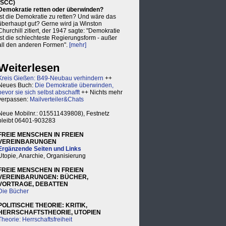
(SCC)
Demokratie retten oder überwinden?
Ist die Demokratie zu retten? Und wäre das
überhaupt gut? Gerne wird ja Winston
Churchill zitiert, der 1947 sagte: "Demokratie
ist die schlechteste Regierungsform - außer
all den anderen Formen".
[mehr]
Weiterlesen
Kreis Gießen: B49-Neubau verhindern
++
Neues Buch:
Die Demokratie überwinden,
bevor sie sich selbst abschafft
++ Nichts mehr
verpassen:
Mailverteiler&Chats
Neue Mobilnr.: 015511439808), Festnetz
bleibt 06401-903283
FREIE MENSCHEN IN FREIEN
VEREINBARUNGEN
Ergänzende Seiten und Links
Utopie, Anarchie, Organisierung
FREIE MENSCHEN IN FREIEN
VEREINBARUNGEN: BÜCHER,
VORTRAGE, DEBATTEN
Die Bücher
POLITISCHE THEORIE: KRITIK,
HERRSCHAFTSTHEORIE, UTOPIEN
Theorie: Herrschaftsfreiheit