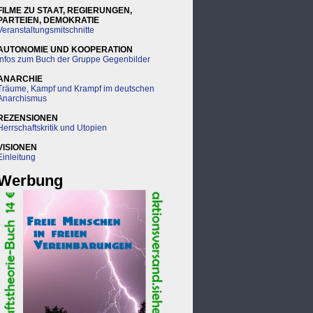
FILME ZU STAAT, REGIERUNGEN,
PARTEIEN, DEMOKRATIE
Veranstaltungsmitschnitte
AUTONOMIE UND KOOPERATION
Infos zum Buch der Gruppe Gegenbilder
ANARCHIE
Träume, Kampf und Krampf im deutschen
Anarchismus
REZENSIONEN
Herrschaftskritik und Utopien
VISIONEN
Einleitung
Werbung