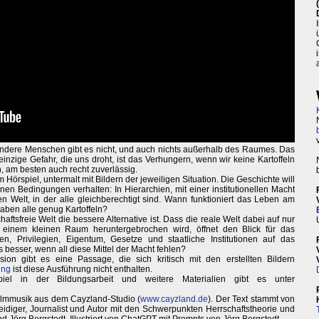
 Andere Menschen gibt es nicht, und auch nichts außerhalb des Raumes. Das
 einzige Gefahr, die uns droht, ist das Verhungern, wenn wir keine Kartoffeln
, am besten auch recht zuverlässig.
 Hörspiel, untermalt mit Bildern der jeweiligen Situation. Die Geschichte will
en Bedingungen verhalten: In Hierarchien, mit einer institutionellen Macht
ien Welt, in der alle gleichberechtigt sind. Wann funktioniert das Leben am
haben alle genug Kartoffeln?
ftsfreie Welt die bessere Alternative ist. Dass die reale Welt dabei auf nur
einem kleinen Raum heruntergebrochen wird, öffnet den Blick für das
, Privilegien, Eigentum, Gesetze und staatliche Institutionen auf das
 besser, wenn all diese Mittel der Macht fehlen?
sion gibt es eine Passage, die sich kritisch mit den erstellten Bildern
ung
ist diese Ausführung nicht enthalten.
iel in der Bildungsarbeit und weitere Materialien gibt es unter
r Filmmusik aus dem Cayzland-Studio (
www.cayzland.de
). Der Text stammt von
rteidiger, Journalist und Autor mit den Schwerpunkten Herrschaftstheorie und