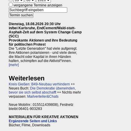
vergangene Termine anzeigen
Dienstag, 18.08.2026 20:30 Uhr
in/bei Karlsruhe, EndCement/Wald-statt-
Asphalt-Zelt auf dem System Change Camp
(SCC)
Provokante Aktionen und ihre Bedeutung
für politischen Protest
Die "Letzte Generation" hat viele aufgeregt.
Ihre Aktionen polarisieren - und viele derer,
die Macht oder Kapital in ihren Händen
halten, schimpfen auf die Aktivist*innen.
[mehr]
Weiterlesen
Kreis Gießen: B49-Neubau verhindern
++
Neues Buch:
Die Demokratie überwinden,
bevor sie sich selbst abschafft
++ Nichts mehr
verpassen:
Mailverteiler&Chats
Neue Mobilnr.: 015511439808), Festnetz
bleibt 06401-903283
MATERIALIEN FÜR KREATIVE AKTIONEN
Ergänzende Seiten und Links
Bücher, Filme, Downloads