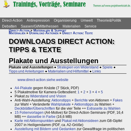
Direct-Action
Antirepression
Organisierung
Umwelt
Theorie&Politik
Debatten
Saasen/GI/Mittelhessen
Materialien
Service
Direct-Action
»
Materialien & Support
Materialien
»
Download Aktionen
»
Direct Action: Texte
DOWNLOADS DIRECT ACTION:
TIPPS & TEXTE
Plakate und Ausstellungen
Plakate und Ausstellungen
●
Strategien von Widerstand
●
Spiele
●
Tipps und Anleitungen
●
Materialien und Hilfsmittel
●
Links
www.direct-action.siehe.website
A4-Plakate
gegen Knäste (7 Stück, PDF)
5 Plakatmotive für Kamera-Gottesdient:
1
+
2
+
3
+
4
+
5
Plakat zu
Widerstand und Vision
Anti-Wahl-Ausstellung:
Aktionstipps
+
Berichte
von Aktionen +
Fakes
zur Wahl + Veränderte
Wahlplakate
+
Aktionstipps
zu Wahlen +
Deckblätter/Überschriften
für die vier Teile ++
Extraseite zu Wahlen
15 Folienvorlagen
(A4-Motive) für Direct-Action-Seminare (PDF, 16,4
MB) ++
dasselbe in Farbe
(16,6 MB)
Karte mit Aktionspunkten
und
Plakat mit Aktionsideen
zum G8-Gipfel
2007 in Heiligendamm (PDF, ca. A2-Größe)
Ausstellung mit Bildern und Gedanken
zur Gewaltfrage im politischen