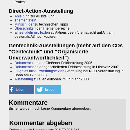
Protest
Direct-Action-Ausstellung
Anleitung
zur Ausstellung
Thementafeln
Minischilder
zu technischen Tipps
Überschriften
der Themenbereiche
Einzeltafeln mit Texten
zu Aktionsideen (thematisch) auf A4, am
bestenals A3 hochkopieren
Gentechnik-Ausstellungen (mehr auf den CDs
"Gentechnik" und "Organisierte
Unverwantwortlichkeit")
Dokumentation
der Gießener Feldbefreiung 2006
Dokumentation
der gescheiterten Feldbesetzung in Lüsewitz 2007
Flugblatt mit Auswertungstexten
(Verteilung bei NGO-Veranstaltung in
Bonn am 12.5.2008)
Ausstellung
zu allen Aktionen im Frühjahr 2008
Kommentare
Bisher wurden noch keine Kommentare abgegeben.
Kommentar abgeben