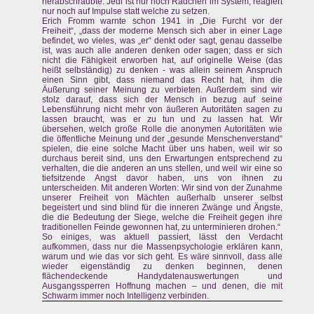
herabschraubte: Jedi ist nur noch Rädchen im System, reagiert
nur noch auf Impulse statt welche zu setzen.
Erich Fromm warnte schon 1941 in „Die Furcht vor der
Freiheit“, „dass der moderne Mensch sich aber in einer Lage
befindet, wo vieles, was „er“ denkt oder sagt, genau dasselbe
ist, was auch alle anderen denken oder sagen; dass er sich
nicht die Fähigkeit erworben hat, auf originelle Weise (das
heißt selbständig) zu denken - was allein seinem Anspruch
einen Sinn gibt, dass niemand das Recht hat, ihm die
Äußerung seiner Meinung zu verbieten. Außerdem sind wir
stolz darauf, dass sich der Mensch in bezug auf seine
Lebensführung nicht mehr von äußeren Autoritäten sagen zu
lassen braucht, was er zu tun und zu lassen hat. Wir
übersehen, welch große Rolle die anonymen Autoritäten wie
die öffentliche Meinung und der „gesunde Menschenverstand“
spielen, die eine solche Macht über uns haben, weil wir so
durchaus bereit sind, uns den Erwartungen entsprechend zu
verhalten, die die anderen an uns stellen, und weil wir eine so
tiefsitzende Angst davor haben, uns von ihnen zu
unterscheiden. Mit anderen Worten: Wir sind von der Zunahme
unserer Freiheit von Mächten außerhalb unserer selbst
begeistert und sind blind für die inneren Zwänge und Ängste,
die die Bedeutung der Siege, welche die Freiheit gegen ihre
traditionellen Feinde gewonnen hat, zu unterminieren drohen.“
So einiges, was aktuell passiert, lässt den Verdacht
aufkommen, dass nur die Massenpsychologie erklären kann,
warum und wie das vor sich geht. Es wäre sinnvoll, dass alle
wieder eigenständig zu denken beginnen, denen
flächendeckende Handydatenauswertungen und
Ausgangssperren Hoffnung machen – und denen, die mit
Schwarm immer noch Intelligenz verbinden.