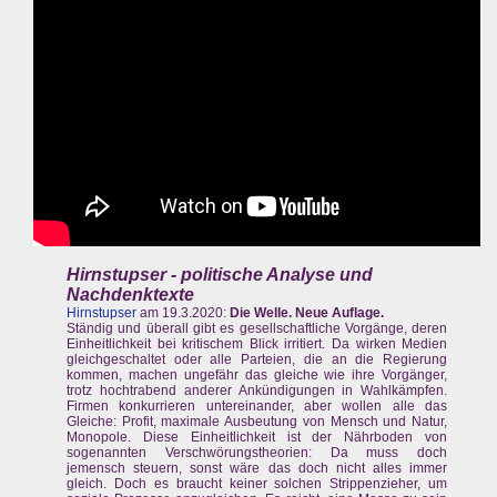
Hirnstupser - politische Analyse und
Nachdenktexte
Hirnstupser
am 19.3.2020:
Die Welle. Neue Auflage.
Ständig und überall gibt es gesellschaftliche Vorgänge, deren
Einheitlichkeit bei kritischem Blick irritiert. Da wirken Medien
gleichgeschaltet oder alle Parteien, die an die Regierung
kommen, machen ungefähr das gleiche wie ihre Vorgänger,
trotz hochtrabend anderer Ankündigungen in Wahlkämpfen.
Firmen konkurrieren untereinander, aber wollen alle das
Gleiche: Profit, maximale Ausbeutung von Mensch und Natur,
Monopole. Diese Einheitlichkeit ist der Nährboden von
sogenannten Verschwörungstheorien: Da muss doch
jemensch steuern, sonst wäre das doch nicht alles immer
gleich. Doch es braucht keiner solchen Strippenzieher, um