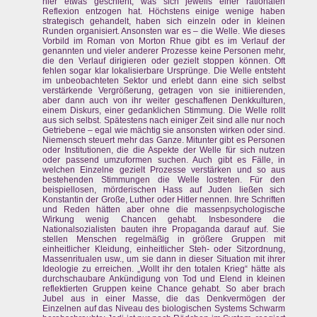
hier etwas geschieht, was sich jeweils einer rationalen
Reflexion entzogen hat. Höchstens einige wenige haben
strategisch gehandelt, haben sich einzeln oder in kleinen
Runden organisiert. Ansonsten war es – die Welle. Wie dieses
Vorbild im Roman von Morton Rhue gibt es im Verlauf der
genannten und vieler anderer Prozesse keine Personen mehr,
die den Verlauf dirigieren oder gezielt stoppen können. Oft
fehlen sogar klar lokalisierbare Ursprünge. Die Welle entsteht
im unbeobachteten Sektor und erlebt dann eine sich selbst
verstärkende Vergrößerung, getragen von sie initiierenden,
aber dann auch von ihr weiter geschaffenen Denkkulturen,
einem Diskurs, einer gedanklichen Stimmung. Die Welle rollt
aus sich selbst. Spätestens nach einiger Zeit sind alle nur noch
Getriebene – egal wie mächtig sie ansonsten wirken oder sind.
Niemensch steuert mehr das Ganze. Mitunter gibt es Personen
oder Institutionen, die die Aspekte der Welle für sich nutzen
oder passend umzuformen suchen. Auch gibt es Fälle, in
welchen Einzelne gezielt Prozesse verstärken und so aus
bestehenden Stimmungen die Welle lostreten. Für den
beispiellosen, mörderischen Hass auf Juden ließen sich
Konstantin der Große, Luther oder Hitler nennen. Ihre Schriften
und Reden hätten aber ohne die massenpsychologische
Wirkung wenig Chancen gehabt. Insbesondere die
Nationalsozialisten bauten ihre Propaganda darauf auf. Sie
stellen Menschen regelmäßig in größere Gruppen mit
einheitlicher Kleidung, einheitlicher Steh- oder Sitzordnung,
Massenritualen usw., um sie dann in dieser Situation mit ihrer
Ideologie zu erreichen. „Wollt ihr den totalen Krieg“ hätte als
durchschaubare Ankündigung von Tod und Elend in kleinen
reflektierten Gruppen keine Chance gehabt. So aber brach
Jubel aus in einer Masse, die das Denkvermögen der
Einzelnen auf das Niveau des biologischen Systems Schwarm