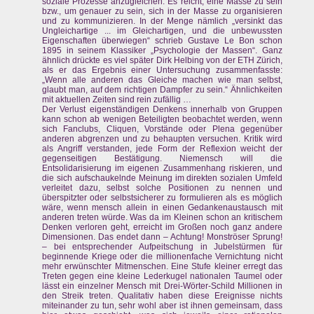
soziale Prozesse anzugleichen. Es reicht, eine Masse zu sein
bzw., um genauer zu sein, sich in der Masse zu organisieren
und zu kommunizieren. In der Menge nämlich „versinkt das
Ungleichartige ... im Gleichartigen, und die unbewussten
Eigenschaften überwiegen“ schrieb Gustave Le Bon schon
1895 in seinem Klassiker „Psychologie der Massen“. Ganz
ähnlich drückte es viel später Dirk Helbing von der ETH Zürich,
als er das Ergebnis einer Untersuchung zusammenfasste:
„Wenn alle anderen das Gleiche machen wie man selbst,
glaubt man, auf dem richtigen Dampfer zu sein.“ Ähnlichkeiten
mit aktuellen Zeiten sind rein zufällig …
Der Verlust eigenständigen Denkens innerhalb von Gruppen
kann schon ab wenigen Beteiligten beobachtet werden, wenn
sich Fanclubs, Cliquen, Vorstände oder Plena gegenüber
anderen abgrenzen und zu behaupten versuchen. Kritik wird
als Angriff verstanden, jede Form der Reflexion weicht der
gegenseitigen Bestätigung. Niemensch will die
Entsolidarisierung im eigenen Zusammenhang riskieren, und
die sich aufschaukelnde Meinung im direkten sozialen Umfeld
verleitet dazu, selbst solche Positionen zu nennen und
überspitzter oder selbstsicherer zu formulieren als es möglich
wäre, wenn mensch allein in einen Gedankenaustausch mit
anderen treten würde. Was da im Kleinen schon an kritischem
Denken verloren geht, erreicht im Großen noch ganz andere
Dimensionen. Das endet dann – Achtung! Monströser Sprung!
– bei entsprechender Aufpeitschung in Jubelstürmen für
beginnende Kriege oder die millionenfache Vernichtung nicht
mehr erwünschter Mitmenschen. Eine Stufe kleiner erregt das
Treten gegen eine kleine Lederkugel nationalen Taumel oder
lässt ein einzelner Mensch mit Drei-Wörter-Schild Millionen in
den Streik treten. Qualitativ haben diese Ereignisse nichts
miteinander zu tun, sehr wohl aber ist ihnen gemeinsam, dass