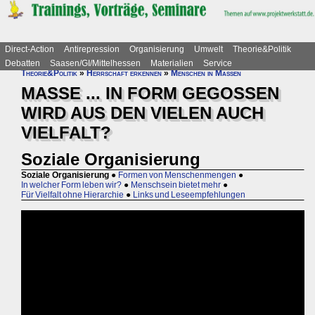
Direct-Action
Antirepression
Organisierung
Umwelt
Theorie&Politik
Debatten
Saasen/GI/Mittelhessen
Materialien
Service
Theorie&Politik
»
Herrschaft erkennen
»
Menschen in Massen
MASSE ... IN FORM GEGOSSEN
WIRD AUS DEN VIELEN AUCH
VIELFALT?
Soziale Organisierung
Soziale Organisierung
●
Formen von Menschenmengen
●
In welcher Form leben wir?
●
Menschsein bietet mehr
●
Für Vielfalt ohne Hierarchie
●
Links und Leseempfehlungen