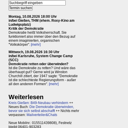
Montag, 10.08.2026 18:00 Uhr
in/bei Gießen, THM (ehem. Roxy-Kino am
Ludwigsplatz)
Kritik der Demokratie
Demokratie heißt Volksherrschaft. Sie
funktioniert also immer über den Bezug auf
einem imaginierten, organischen
"Volkskörper".
[mehr]
Mittwoch, 19.08.2026 16:30 Uhr
in/bei Karlsruhe, System Change Camp
(SCC)
Demokratie retten oder überwinden?
Ist die Demokratie zu retten? Und wäre das
überhaupt gut? Gerne wird ja Winston
Churchill zitiert, der 1947 sagte: "Demokratie
ist die schlechteste Regierungsform - außer
all den anderen Formen".
[mehr]
Weiterlesen
Kreis Gießen: B49-Neubau verhindern
++
Neues Buch:
Die Demokratie überwinden,
bevor sie sich selbst abschafft
++ Nichts mehr
verpassen:
Mailverteiler&Chats
Neue Mobilnr.: 015511439808), Festnetz
bleibt 06401-903283