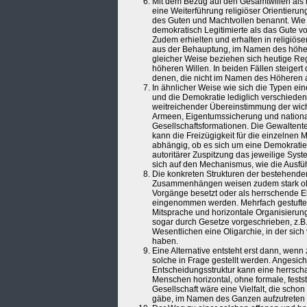
Mit dem Bezug auf den Gesamtwillen als 
eine Weiterführung religiöser Orientierun
des Guten und Machtvollen benannt. Wie 
demokratisch Legitimierte als das Gute
Zudem erhielten und erhalten in religiö
aus der Behauptung, im Namen des höhere
gleicher Weise beziehen sich heutige Reg
höheren Willen. In beiden Fällen steigert
denen, die nicht im Namen des Höheren a
In ähnlicher Weise wie sich die Typen ein
und die Demokratie lediglich verschiede
weitreichender Übereinstimmung der wich
Armeen, Eigentumssicherung und nationa
Gesellschaftsformationen. Die Gewaltentei
kann die Freizügigkeit für die einzelnen 
abhängig, ob es sich um eine Demokratie,
autoritärer Zuspitzung das jeweilige Sys
sich auf den Mechanismus, wie die Ausfü
Die konkreten Strukturen der bestehenden
Zusammenhängen weisen zudem stark oliga
Vorgänge besetzt oder als herrschende El
eingenommen werden. Mehrfach gestufte 
Mitsprache und horizontale Organisierung
sogar durch Gesetze vorgeschrieben, z.B. 
Wesentlichen eine Oligarchie, in der si
haben.
Eine Alternative entsteht erst dann, wenn 
solche in Frage gestellt werden. Angesich
Entscheidungsstruktur kann eine herrschaf
Menschen horizontal, ohne formale, fests
Gesellschaft wäre eine Vielfalt, die schon
gäbe, im Namen des Ganzen aufzutreten u