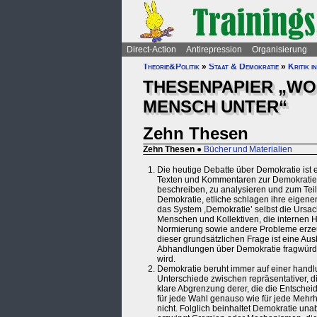
Direct-Action
Antirepression
Organisierung
Theorie&Politik
»
Staat & Demokratie
»
Kritik i
THESENPAPIER „WO
MENSCH UNTER“
Zehn Thesen
Zehn Thesen
●
Bücher und Materialien
Die heutige Debatte über Demokratie ist 
Texten und Kommentaren zur Demokratie wi
beschreiben, zu analysieren und zum Tei
Demokratie, etliche schlagen ihre eigene
das System ,Demokratie’ selbst die Ursac
Menschen und Kollektiven, die internen 
Normierung sowie andere Probleme erzeugt
dieser grundsätzlichen Frage ist eine Au
Abhandlungen über Demokratie fragwürdig
wird.
Demokratie beruht immer auf einer handlu
Unterschiede zwischen repräsentativer, d
klare Abgrenzung derer, die die Entscheid
für jede Wahl genauso wie für jede Mehr
nicht. Folglich beinhaltet Demokratie u