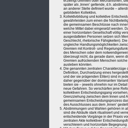
erzwingt Gremien oder Mechanismen, die
später als ,Innen’ geltende, d.h. abstim
an anderer Stelle definiert wurde – aller
gebildeten Kollektivs.
Kollektivbildung und kollektive Entschei
gewährleisten zum einen die Nichtbeteili
die gemeinsamen Beschlüsse nach innen 
welche Mittel dabei eingesetzt werden. 
einer horizontalen Gesellschaft völlig v
ausgestatteten Personen setzen sich Men
Geschlecht, rhetorische Fähigkeiten). Die
ungleiche Handlungsmöglichkeiten zwisch
Gremien mit Kontroll- und Regelungsfunkt
des Menschen oder dem notwendigerweis
überzeugt nicht, da gerade dann, wenn 
Gremien aufrückenden Menschen solche Or
ausleben könnten.
Die genannten zentralen Charakterzüge 
Definition, Durchsetzung eines hergeste
und der sie prägenden Eliten) sind in je
daher gegenüber der dominanten Variant
bieten sie – jeweils ohnehin nur im Detai
neue Gefahren. So verschärfen jene Refo
kollektiven Entscheidungsgang vorsehen,
Grenzziehung zwischen dem Innen und Au
gemeinsamen Entscheidungsprozess das ,W
des Ausschlusses aus dem ,Innen’ gestellt 
Abstimmungen und Wahlen gehören in all
sind die Abläufe stark ritualisiert und v
entscheidende Vorgänge in der Praxis von
zentralen Akte kollektiver Entscheidungs
verschleiern und horizontale Begegnung