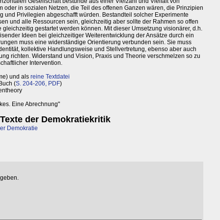
izontalen Gesellschaft bestünde aus einer Vielzahl und Vielfalt von
oder in sozialen Netzen, die Teil des offenen Ganzen wären, die Prinzipien
ung und Privilegien abgeschafft würden. Bestandteil solcher Experimente
issen und alle Ressourcen sein, gleichzeitig aber sollte der Rahmen so offen
 gleichzeitig gestartet werden können. Mit dieser Umsetzung visionärer, d.h.
ender Ideen bei gleichzeitiger Weiterentwicklung der Ansätze durch ein
hrungen muss eine widerständige Orientierung verbunden sein. Sie muss
dentität, kollektive Handlungsweise und Stellvertretung, ebenso aber auch
ung richten. Widerstand und Vision, Praxis und Theorie verschmelzen so zu
haftlicher Intervention.
me) und als
reine Textdatei
Buch (
S. 204-206, PDF
)
entheory
lkes. Eine Abrechnung"
exte der Demokratiekritik
 der Demokratie
egeben.