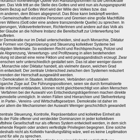
moralisch höherwertige Quelle von Handlungsnormen ist die Demokratie
gen. Das Volk tritt an die Stelle des Gottes und wird nun als Ausgangspunkt
beim Bezug auf Gottes Wort wird der Wille des Volkes bzw. das
 vom anderen, dem Bösen abgegrenzt. Das Böse kann bekämpft werden.
sen Gemeinschaften einzelne Personen und Gremien eine große Machtfülle
n Willens (Gott oder eine andere transzendente Quelle) zu sprechen. In
ierungen, VolksvertreterInnen, RichterInnen und andere auf das Volk als
 der Glaube an die höhere Instanz die Bereitschaft zur Unterwerfung bei
uftreten.
er Demokratie nur im Detail unterscheiden, sind auch Monarchie, Diktatur
ne Formen von Organisierung und Steuerung kollektiver Systeme bei
tigsten Merkmale. So existieren Recht und Rechtsprechung, Polizei und
le Abgrenzung, Verwertungs- und Profitzwang in allen bestehenden
lung ist überall eine reine Fiktion und wird propagandistisch erzeugt. Zwar
Menschen sehr unterschiedlich gestaltet sein. Das ist aber weniger davon
 Monarchie oder Diktatur handelt, als vielmehr davon, welchen Grad
tem entwickelt. Der zentrale Unterschied zwischen den Systemen reduziert
hrenden der Herrschaft ausgewählt werden.
 Demokratien in Staaten, Institutionen, Verbänden und sozialen
rche Züge auf. Die Führungspositionen, seien sie durch formalisierte
ite informell entstanden, können nicht gleichberechtigt von allen Menschen
Verfahren bei der Auswahl von EntscheidungsträgerInnen machen direkte
smodelle unmöglich. In vielen Fällen sind Hierarchien und Stellvertretung
in Partei-, Vereins- und Wirtschaftsgesetzen. Demokratie ist daher im
ch vor allem die Mechanismen der Auswahl Weniger geschichtlich gewandelt
zentrale Steuerung, Kontrolle, Repräsentation und kollektive Einheit als
ts der Fülle offener und versteckter Dominanzen in jeder kollektiven
tsfreie Gesellschaft nur als offenes System entwickelt werden, in dem sich
tehende Regeln oder anders verfestigte Privilegien begegnen. Eine solche
 deshalb nicht als Kollektiv handlungsfähig wäre, weil es keine Legitimation
nd für alle zu sprechen.