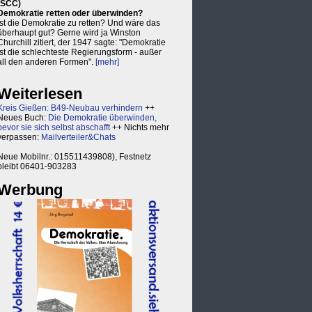
(SCC)
Demokratie retten oder überwinden?
Ist die Demokratie zu retten? Und wäre das
überhaupt gut? Gerne wird ja Winston
Churchill zitiert, der 1947 sagte: "Demokratie
ist die schlechteste Regierungsform - außer
all den anderen Formen".
[mehr]
Weiterlesen
Kreis Gießen: B49-Neubau verhindern
++
Neues Buch:
Die Demokratie überwinden,
bevor sie sich selbst abschafft
++ Nichts mehr
verpassen:
Mailverteiler&Chats
Neue Mobilnr.: 015511439808), Festnetz
bleibt 06401-903283
Werbung