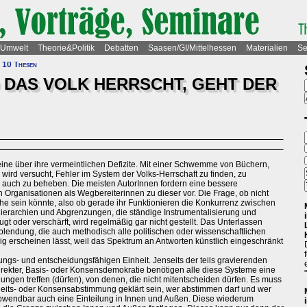
Umwelt
Theorie&Politik
Debatten
Saasen/GI/Mittelhessen
Materialien
Se
n 10 Thesen
 DAS VOLK HERRSCHT, GEHT DER
eine über ihre vermeintlichen Defizite. Mit einer Schwemme von Büchern,
rd versucht, Fehler im System der Volks-Herrschaft zu finden, zu
l auch zu beheben. Die meisten AutorInnen fordern eine bessere
n Organisationen als Wegbereiterinnen zu dieser vor. Die Frage, ob nicht
he sein könnte, also ob gerade ihr Funktionieren die Konkurrenz zwischen
Hierarchien und Abgrenzungen, die ständige Instrumentalisierung und
 oder verschärft, wird regelmäßig gar nicht gestellt. Das Unterlassen
sblendung, die auch methodisch alle politischen oder wissenschaftlichen
 erscheinen lässt, weil das Spektrum an Antworten künstlich eingeschränkt
ngs- und entscheidungsfähigen Einheit. Jenseits der teils gravierenden
irekter, Basis- oder Konsensdemokratie benötigen alle diese Systeme eine
ungen treffen (dürfen), von denen, die nicht mitentscheiden dürfen. Es muss
heits- oder Konsensabstimmung geklärt sein, wer abstimmen darf und wer
nabwendbar auch eine Einteilung in Innen und Außen. Diese wiederum