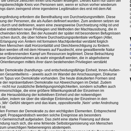
 die Grenze zwischen Innen und Außen festlegen. Dieses kann nur dann der
mungsberechtigte Kreis von Personen sein, wenn er schon vorher wiederum
dings dann zwingend ohne irgendeine Legitimation des erst mit dem Akt
dungsfindung erfordern die Bereithaltung von Durchsetzungsmitteln. Diese
gung der Personen, die als Außen definiert wurden. Zum anderen setzen sie
durch und definieren, wann eine zwangsweise Durchsetzung nötig ist und
Dabei entstehen neue Privilegien und Methoden der Machtausübung, die in
erschwinden könnten. Bei der Auswahl der später mit besonderen Befugnissen
schen durch, die über höhere Durchsetzungspotentiale verfügen (Alter,
 Erlangung von Ämtern mit formalem Machtpotential verstärkt folglich
en Menschen statt Horizontalität und Gleichberechtigung zu fördern.
ion werden oft mit dem Hinweis auf Faustrecht, eine gewaltbereite Natur
e entbrennenden Kampf um Ressourcen legitimiert. Diese Betrachtung
diese Grundannahmen als wahr eingestuft werden, die in abgehobene
ientierungen mittels ihrer dann bestehenden Privilegien verstärkt
der Demokratie (handlungs- und entscheidungsfähige Einheit, Innen-Außen-
llten Gesamtwillens – jeweils auch im Wandel der Anschauungen, Diskurse
dem Typus von Demokratie vorhanden. Die heute diskutierten Formen sind
e der repräsentativen Demokratie nur Abweichungen im Detail. Zudem
l - nicht nur zusätzliche Beteiligungsmöglichkeiten, sondern schaffen auch
rmvorschläge, die eine größere Mitwirkungskraft der Einzelnen im
 die Herausbildung der kollektiven Einheit und der notwendigen
ßen, indem sie über die ständige Einbindung der Einzelnen in den
ir’-Gefühl steigern und das klare, oppositionelle ,Nein’ unter Androhung
ist.
en Formen der Demokratie zu den wichtigsten Elementen. Entsprechend
erregelt. Propagandistisch werden solche Ereignisse als besonders
 Gemeinschaft aufgeladen. Das zieht eine starke Fixierung auf diese
findung nach sich, die eine fehlende Selbstorganisierung von Menschen
 zum unwichtigen Nebenereignis abstempeln.