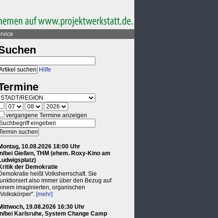
rvice
Suchen
Hilfe
Termine
vergangene Termine anzeigen
Montag, 10.08.2026 18:00 Uhr
in/bei Gießen, THM (ehem. Roxy-Kino am
Ludwigsplatz)
Kritik der Demokratie
Demokratie heißt Volksherrschaft. Sie
funktioniert also immer über den Bezug auf
einem imaginierten, organischen
"Volkskörper".
[mehr]
Mittwoch, 19.08.2026 16:30 Uhr
in/bei Karlsruhe, System Change Camp