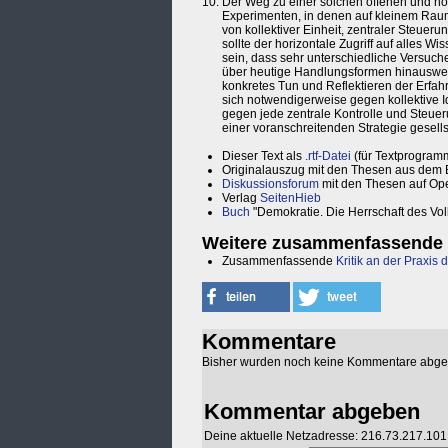
Der Weg zu einer solchen offenen und hor
Experimenten, in denen auf kleinem Raum 
von kollektiver Einheit, zentraler Steuer
sollte der horizontale Zugriff auf alles W
sein, dass sehr unterschiedliche Versuche
über heutige Handlungsformen hinausweis
konkretes Tun und Reflektieren der Erfa
sich notwendigerweise gegen kollektive I
gegen jede zentrale Kontrolle und Steuer
einer voranschreitenden Strategie gesellsc
Dieser Text als
.rtf-Datei
(für Textprogram
Originalauszug mit den Thesen aus dem 
Diskussionsforum
mit den Thesen auf Op
Verlag
SeitenHieb
Buch
"Demokratie. Die Herrschaft des Vo
Weitere zusammenfassende T
Zusammenfassende
Kritik an der Praxis
Kommentare
Bisher wurden noch keine Kommentare abg
Kommentar abgeben
Deine aktuelle Netzadresse: 216.73.217.101