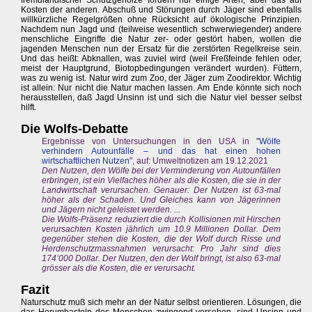
fremdländischer Schutzgehölze fördern nur einige Arten, aber das auf
Kosten der anderen. Abschuß und Störungen durch Jäger sind ebenfalls
willkürzliche Regelgrößen ohne Rücksicht auf ökologische Prinzipien.
Nachdem nun Jagd und (teilweise wesentlich schwerwiegender) andere
menschliche Eingriffe die Natur zer- oder gestört haben, wollen die
jagenden Menschen nun der Ersatz für die zerstörten Regelkreise sein.
Und das heißt: Abknallen, was zuviel wird (weil Freßfeinde fehlen oder,
meist der Hauptgrund, Biotopbedingungen verändert wurden). Füttern,
was zu wenig ist. Natur wird zum Zoo, der Jäger zum Zoodirektor. Wichtig
ist allein: Nur nicht die Natur machen lassen. Am Ende könnte sich noch
herausstellen, daß Jagd Unsinn ist und sich die Natur viel besser selbst
hilft.
Die Wolfs-Debatte
Ergebnisse von Untersuchungen in den USA in "
Wölfe
verhindern Autounfälle – und das hat einen hohen
wirtschaftlichen Nutzen
", auf: Umweltnotizen am 19.12.2021
Den Nutzen, den Wölfe bei der Verminderung von Autounfällen
erbringen, ist ein Vielfaches höher als die Kosten, die sie in der
Landwirtschaft verursachen. Genauer: Der Nutzen ist 63-mal
höher als der Schaden. Und Gleiches kann von Jägerinnen
und Jägern nicht geleistet werden. ...
Die Wolfs-Präsenz reduziert die durch Kollisionen mit Hirschen
verursachten Kosten jährlich um 10.9 Millionen Dollar. Dem
gegenüber stehen die Kosten, die der Wolf durch Risse und
Herdenschutzmassnahmen verursacht: Pro Jahr sind dies
174’000 Dollar. Der Nutzen, den der Wolf bringt, ist also 63-mal
grösser als die Kosten, die er verursacht.
Fazit
Naturschutz muß sich mehr an der Natur selbst orientieren. Lösungen, die