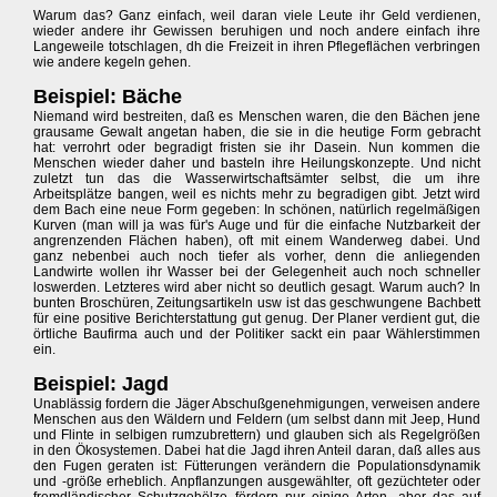
Warum das? Ganz einfach, weil daran viele Leute ihr Geld verdienen,
wieder andere ihr Gewissen beruhigen und noch andere einfach ihre
Langeweile totschlagen, dh die Freizeit in ihren Pflegeflächen verbringen
wie andere kegeln gehen.
Beispiel: Bäche
Niemand wird bestreiten, daß es Menschen waren, die den Bächen jene
grausame Gewalt angetan haben, die sie in die heutige Form gebracht
hat: verrohrt oder begradigt fristen sie ihr Dasein. Nun kommen die
Menschen wieder daher und basteln ihre Heilungskonzepte. Und nicht
zuletzt tun das die Wasserwirtschaftsämter selbst, die um ihre
Arbeitsplätze bangen, weil es nichts mehr zu begradigen gibt. Jetzt wird
dem Bach eine neue Form gegeben: In schönen, natürlich regelmäßigen
Kurven (man will ja was für's Auge und für die einfache Nutzbarkeit der
angrenzenden Flächen haben), oft mit einem Wanderweg dabei. Und
ganz nebenbei auch noch tiefer als vorher, denn die anliegenden
Landwirte wollen ihr Wasser bei der Gelegenheit auch noch schneller
loswerden. Letzteres wird aber nicht so deutlich gesagt. Warum auch? In
bunten Broschüren, Zeitungsartikeln usw ist das geschwungene Bachbett
für eine positive Berichterstattung gut genug. Der Planer verdient gut, die
örtliche Baufirma auch und der Politiker sackt ein paar Wählerstimmen
ein.
Beispiel: Jagd
Unablässig fordern die Jäger Abschußgenehmigungen, verweisen andere
Menschen aus den Wäldern und Feldern (um selbst dann mit Jeep, Hund
und Flinte in selbigen rumzubrettern) und glauben sich als Regelgrößen
in den Ökosystemen. Dabei hat die Jagd ihren Anteil daran, daß alles aus
den Fugen geraten ist: Fütterungen verändern die Populationsdynamik
und -größe erheblich. Anpflanzungen ausgewählter, oft gezüchteter oder