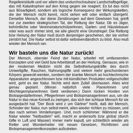
Regelkreisläufe und vor allem das undurchschaubare Landschaftsgefüge,
das mit Katastrophen auf den Krieg gegen sie reagiert. Es tut das nicht
aus Bösartigkeit, sondern als logische Konsequenz der Wirkungsketten,
die der Mensch nicht kennt, nicht sehen will oder einfach übergeht.
Derselbe Mensch, der diese Zerstörungen auf dem Gewissen hat, greift
nur zur zweiten strategischen Tat, der Rettung der Natur. Ob es Jäger,
behördliche oder VereinsnaturschützerInnen, Garten- und Häuslebauer
oder was auch immer sind, sie alle gleicht eine Grundregel: Die Rettung
bzw Heilung der Natur muß durch denjenigen geschehen, der sie vorher
zerstört hat. Die Natur selbst ist dafür selbstverständlich zu blöd. Also muß
wieder der Mensch ran.
Wir basteln uns die Natur zurück!
Der Mensch, oberster Feind der Natur, arbeitet mit umfassenden
Konzepten und viel Geld bzw Arbeitskraft an der Heilung. Genauso, wie in
der modernen Medizin nicht die Selbstheilungskräfte des durch
Umweltgifte, Rauchen, Nahrungsgifte und vielem mehr geschundenen
Körpers geweckt werden, sondern der kranke Mensch an hochtechnische
Apparaturen angeschlossen bzw mit künstlichen Produkten vollgeschüttet
wird, geht es der Natur. Nichts wird dem Zufall überlassen. Alles wird
genau geplant. (Woran natürlich viele PlanerInnen und
MöchtegernplanerInnen Geld verdienen.) Dann rücken Horden von
BiotopgestalterInnen, PflegerInnen und BiotopmanagerInnen aus, um die
Natur in das neue Korsett zu zwingen, das sich der schlaue Mensch für sie
ausgedacht hat. "Der Bock wird z um Gärtner" heißt, daß der Mensch,
Schinder der Natur, nun selbst meint, alles wieder richten zu müssen, und
das nach seinen Vorstellungen. Und, noch schlimmer: Während er die
Natur wieder "heilbasteln" will, macht er andersorts bzw global (durch
Gifte in Luft und Wasser) immer mehr kaputt, um schließlich wieder als
Retter und Wunderheiler mit neuen Gesetzen, Richtlinien und
Biotopmanagementkonzepten aufzutreten.