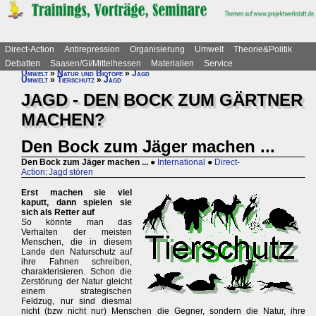
Direct-Action
Antirepression
Organisierung
Umwelt
Theorie&Politik
Debatten
Saasen/GI/Mittelhessen
Materialien
Service
Umwelt
»
Natur und Biotope
»
Jagd
Umwelt
»
Tierschutz
»
Jagd
JAGD - DEN BOCK ZUM GÄRTNER
MACHEN?
Den Bock zum Jäger machen ...
Den Bock zum Jäger machen ...
●
International
●
Direct-
Action: Jagd stören
Erst machen sie viel
kaputt, dann spielen sie
sich als Retter auf
So könnte man das
Verhalten der meisten
Menschen, die in diesem
Lande den Naturschutz auf
ihre Fahnen schreiben,
charakterisieren. Schon die
Zerstörung der Natur gleicht
einem strategischen
Feldzug, nur sind diesmal
nicht (bzw nicht nur) Menschen die Gegner, sondern die Natur, ihre