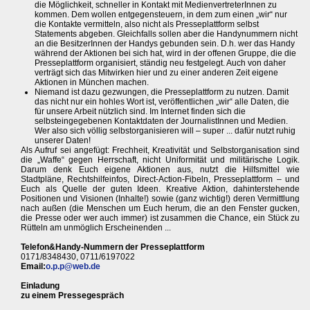
die Möglichkeit, schneller in Kontakt mit MedienvertreterInnen zu
kommen. Dem wollen entgegensteuern, in dem zum einen „wir“ nur
die Kontakte vermitteln, also nicht als Presseplattform selbst
Statements abgeben. Gleichfalls sollen aber die Handynummern nicht
an die BesitzerInnen der Handys gebunden sein. D.h. wer das Handy
während der Aktionen bei sich hat, wird in der offenen Gruppe, die die
Presseplattform organisiert, ständig neu festgelegt. Auch von daher
verträgt sich das Mitwirken hier und zu einer anderen Zeit eigene
Aktionen in München machen.
Niemand ist dazu gezwungen, die Presseplattform zu nutzen. Damit
das nicht nur ein hohles Wort ist, veröffentlichen „wir“ alle Daten, die
für unsere Arbeit nützlich sind. Im Internet finden sich die
selbsteingegebenen Kontaktdaten der JournalistInnen und Medien.
Wer also sich völlig selbstorganisieren will – super ... dafür nutzt ruhig
unserer Daten!
Als Aufruf sei angefügt: Frechheit, Kreativität und Selbstorganisation sind
die „Waffe“ gegen Herrschaft, nicht Uniformität und militärische Logik.
Darum denk Euch eigene Aktionen aus, nutzt die Hilfsmittel wie
Stadtpläne, Rechtshilfeinfos, Direct-Action-Fibeln, Presseplattform – und
Euch als Quelle der guten Ideen. Kreative Aktion, dahinterstehende
Positionen und Visionen (Inhalte!) sowie (ganz wichtig!) deren Vermittlung
nach außen (die Menschen um Euch herum, die an den Fenster gucken,
die Presse oder wer auch immer) ist zusammen die Chance, ein Stück zu
Rütteln am unmöglich Erscheinenden ...
Telefon&Handy-Nummern der Presseplattform
0171/8348430, 0711/6197022
Email:
o.p.p@web.de
Einladung
zu einem Pressegespräch