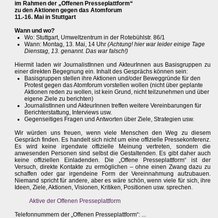
im Rahmen der „Offenen Presseplattform“
zu den Aktionen gegen das Atomforum
11.-16. Mai in Stuttgart
Wann und wo?
Wo: Stuttgart, Umweltzentrum in der Rotebühlstr. 86/1
Wann: Montag, 13. Mai, 14 Uhr
(Achtung! hier war leider einige Tage
Dienstag, 13. genannt. Das war falsch!)
Hiermit laden wir JournalistInnen und AkteurInnen aus Basisgruppen zu
einer direkten Begegnung ein. Inhalt des Gesprächs können sein:
Basisgruppen stellen ihre Aktionen und/oder Beweggründe für den
Protest gegen das Atomforum vorstellen wollen (nicht über geplante
Aktionen reden zu wollen, ist kein Grund, nicht teilzunehmen und über
eigene Ziele zu berichten)
JournalistInnen und AkteurInnen treffen weitere Vereinbarungen für
Berichterstattung, Interviews usw.
Gegenseitiges Fragen und Antworten über Ziele, Strategien usw.
Wir würden uns freuen, wenn viele Menschen den Weg zu diesem
Gespräch finden. Es handelt sich nicht um eine offizielle Pressekonferenz.
Es wird keine irgendwie offizielle Meinung vertreten, sondern die
anwesenden Personen sind selbst die Gestaltenden. Es gibt daher auch
keine offiziellen Einladenden. Die „Offene Presseplattform“ ist der
Versuch, direkte Kontakte zu ermöglichen – ohne einen Zwang dazu zu
schaffen oder gar irgendeine Form der Vereinnahmung aufzubauen.
Niemand spricht für andere, aber es wäre schön, wenn viele für sich, ihre
Ideen, Ziele, Aktionen, Visionen, Kritiken, Positionen usw. sprechen.
Aktive der Offenen Presseplattform
Telefonnummern der „Offenen Presseplattform“: ...