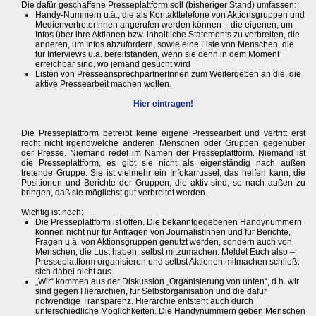
Die dafür geschaffene Presseplattform soll (bisheriger Stand) umfassen:
Handy-Nummern u.ä., die als Kontakttelefone von Aktionsgruppen und
MedienvertreterInnen angerufen werden können – die eigenen, um
Infos über ihre Aktionen bzw. inhaltliche Statements zu verbreiten, die
anderen, um Infos abzufordern, sowie eine Liste von Menschen, die
für Interviews u.ä. bereitständen, wenn sie denn in dem Moment
erreichbar sind, wo jemand gesucht wird
Listen von PresseansprechpartnerInnen zum Weitergeben an die, die
aktive Pressearbeit machen wollen.
Hier eintragen!
Die Presseplattform betreibt keine eigene Pressearbeit und vertritt erst
recht nicht irgendwelche anderen Menschen oder Gruppen gegenüber
der Presse. Niemand redet im Namen der Presseplattform. Niemand ist
die Presseplattform, es gibt sie nicht als eigenständig nach außen
tretende Gruppe. Sie ist vielmehr ein Infokarrussel, das helfen kann, die
Positionen und Berichte der Gruppen, die aktiv sind, so nach außen zu
bringen, daß sie möglichst gut verbreitet werden.
Wichtig ist noch:
Die Presseplattform ist offen. Die bekanntgegebenen Handynummern
können nicht nur für Anfragen von JournalistInnen und für Berichte,
Fragen u.ä. von Aktionsgruppen genutzt werden, sondern auch von
Menschen, die Lust haben, selbst mitzumachen. Meldet Euch also –
Presseplattform organisieren und selbst Aktionen mitmachen schließt
sich dabei nicht aus.
„Wir“ kommen aus der Diskussion „Organisierung von unten“, d.h. wir
sind gegen Hierarchien, für Selbstorganisation und die dafür
notwendige Transparenz. Hierarchie entsteht auch durch
unterschiedliche Möglichkeiten. Die Handynummern geben Menschen