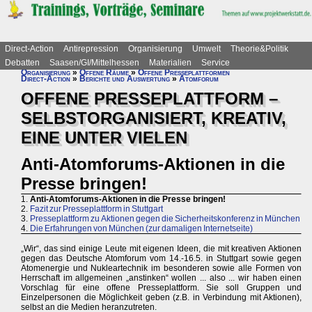
Direct-Action
Antirepression
Organisierung
Umwelt
Theorie&Politik
Debatten
Saasen/GI/Mittelhessen
Materialien
Service
Organisierung
»
Offene Räume
»
Offene Presseplattformen
Direct-Action
»
Berichte und Auswertung
»
Atomforum
OFFENE PRESSEPLATTFORM –
SELBSTORGANISIERT, KREATIV,
EINE UNTER VIELEN
Anti-Atomforums-Aktionen in die
Presse bringen!
1.
Anti-Atomforums-Aktionen in die Presse bringen!
2.
Fazit zur Presseplattform in Stuttgart
3.
Presseplattform zu Aktionen gegen die Sicherheitskonferenz in München
4.
Die Erfahrungen von München (zur damaligen Internetseite)
„Wir“, das sind einige Leute mit eigenen Ideen, die mit kreativen Aktionen
gegen das Deutsche Atomforum vom 14.-16.5. in Stuttgart sowie gegen
Atomenergie und Nukleartechnik im besonderen sowie alle Formen von
Herrschaft im allgemeinen „anstinken“ wollen ... also ... wir haben einen
Vorschlag für eine offene Presseplattform. Sie soll Gruppen und
Einzelpersonen die Möglichkeit geben (z.B. in Verbindung mit Aktionen),
selbst an die Medien heranzutreten.