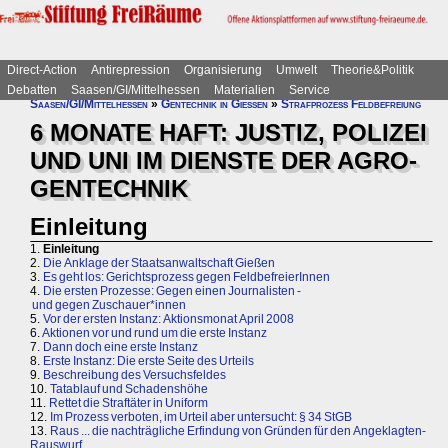
Direct-Action
Antirepression
Organisierung
Umwelt
Theorie&Politik
Debatten
Saasen/GI/Mittelhessen
Materialien
Service
Saasen/GI/Mittelhessen
»
Gentechnik in Gießen
»
Strafprozess Feldbefreiung
6 MONATE HAFT: JUSTIZ, POLIZEI
UND UNI IM DIENSTE DER AGRO-
GENTECHNIK
Einleitung
1.
Einleitung
2.
Die Anklage der Staatsanwaltschaft Gießen
3.
Es geht los: Gerichtsprozess gegen FeldbefreierInnen
4.
Die ersten Prozesse: Gegen einen Journalisten -
und gegen Zuschauer*innen
5.
Vor der ersten Instanz: Aktionsmonat April 2008
6.
Aktionen vor und rund um die erste Instanz
7.
Dann doch eine erste Instanz
8.
Erste Instanz: Die erste Seite des Urteils
9.
Beschreibung des Versuchsfeldes
10.
Tatablauf und Schadenshöhe
11.
Rettet die Straftäter in Uniform
12.
Im Prozess verboten, im Urteil aber untersucht: § 34 StGB
13.
Raus ... die nachträgliche Erfindung von Gründen für den Angeklagten-
Rauswurf