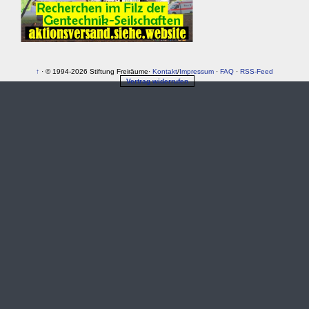
↑
· © 1994-2026 Stiftung Freiräume·
Kontakt
/
Impressum
·
FAQ
·
RSS-Feed
Vertrag widerrufen