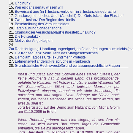
14.
Und nun?
15.
Wer es ganz genau wissen will
16.
Beweisanträge (in 1. Instanz verboten, in 2. Instanz eingebracht)
17.
2. Instanz, mündliches Urteil (Abschrift): Der Geist ist aus der Flasche!
18.
Zweite Instanz: Der Beginn des Urteils
19.
Beschreibung des Versuchsfeldes
20.
Tatablauf und Schadenshöhe
21.
Skandalöser Versuchsablauf festgestellt ... na und?
22.
Die Polizeitaktik
23.
Motive der Angeklagten
24.
Zur Rechtfertigung: Handlung ungeeignet, da Feldbefreiungen auch nichts (m
25.
Die Konsequenz: Volle Härte des Strafgesetzbuches
26.
Demo am Tag des Urteils - und mehr Proteste
27.
Lohnenswert anders: Freisprüche in Frankreich
28.
Grundsätzliche Rechtsverstöße und verfassungsrechtliche Fragen
Knast und Justiz sind das Schwert eines starken Staates, der
keine Argumente hat. In diesem Land, das profitbringende,
gefährliche Pflanzen mit Polizei schützt, eiskalte Wissenschaft
mit Steuermillionen füttert und kritische Menschen per
Polizeigewalt einsperrt, brauchen wir viele Menschen, die
aufstehen und laut sagen: Nein! Solange die Vielen noch
zögern, braucht es Menschen wie Micha, die nicht warten, bis
alles zu spät ist.
Jörg Bergstedt, auf der Demo zum Haftantritt von Micha Grolm
am 31.10.2009 in Erfurt
Wenn RobenträgerInnen das Lied singen, dessen Brot sie
essen, da wird dieses Brot eines Tages die Gentechnik
enthalten, die sie mit durchgesetzt haben.
Jörg Bergstedt im Plädoyer am 9.10.2009 (kurz vor der