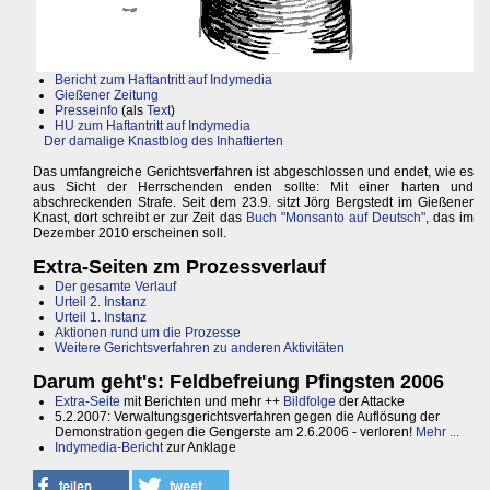
Bericht zum Haftantritt auf Indymedia
Gießener Zeitung
Presseinfo
(als
Text
)
HU zum Haftantritt auf Indymedia
Der damalige Knastblog des Inhaftierten
Das umfangreiche Gerichtsverfahren ist abgeschlossen und endet, wie es
aus Sicht der Herrschenden enden sollte: Mit einer harten und
abschreckenden Strafe. Seit dem 23.9. sitzt Jörg Bergstedt im Gießener
Knast, dort schreibt er zur Zeit das
Buch "Monsanto auf Deutsch"
, das im
Dezember 2010 erscheinen soll.
Extra-Seiten zm Prozessverlauf
Der gesamte Verlauf
Urteil 2. Instanz
Urteil 1. Instanz
Aktionen rund um die Prozesse
Weitere Gerichtsverfahren zu anderen Aktivitäten
Darum geht's: Feldbefreiung Pfingsten 2006
Extra-Seite
mit Berichten und mehr ++
Bildfolge
der Attacke
5.2.2007: Verwaltungsgerichtsverfahren gegen die Auflösung der
Demonstration gegen die Gengerste am 2.6.2006 - verloren!
Mehr ...
Indymedia-Bericht
zur Anklage