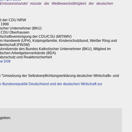
Emissionshandel müsste die Wettbewerbsfähigkeit der deutschen
and der CDU NRW
t 1998
lischer Unternehmer (BKU)
der CDU Oberhausen
rtschaftsvereinigung der CDU/CSU (MIT/WIV)
im Handwerk (UFH), Kolpingsfamilie, Kinderschutzbund, Weißer Ring und
twirtschaft (FINSM)
 Vorsitzende des Bundes Katholischer Unternehmer (BKU), Mitglied im
tschen Arbeitgeberverbände (BDA)
aturschutz und Reaktorsicherheit
se Dött
 "Umsetzung der Selbstverpflichtungserklärung deutscher Wirtschafts- und
 Bundesrepublik Deutschland und der deutschen Wirtschaft zur
egeben.