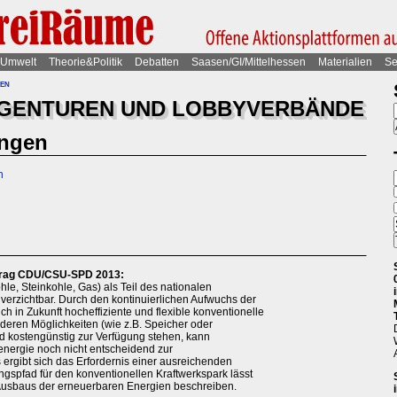
Umwelt
Theorie&Politik
Debatten
Saasen/GI/Mittelhessen
Materialien
Se
ten
AGENTUREN UND LOBBYVERBÄNDE
ungen
n
rtrag CDU/CSU-SPD 2013:
le, Steinkohle, Gas) als Teil des nationalen
verzichtbar. Durch den kontinuierlichen Aufwuchs der
 in Zukunft hocheffiziente und flexible konventionelle
deren Möglichkeiten (wie z.B. Speicher oder
kostengünstig zur Verfügung stehen, kann
ergie noch nicht entscheidend zur
ergibt sich das Erfordernis einer ausreichenden
gspfad für den konventionellen Kraftwerkspark lässt
 Ausbaus der erneuerbaren Energien beschreiben.