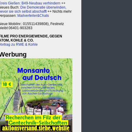
Kreis Gießen: B49-Neubau verhindern
++
Neues Buch:
Die Demokratie überwinden,
bevor sie sich selbst abschafft
++ Nichts mehr
verpassen:
Mailverteiler&Chats
Neue Mobilnr.: 015511439808), Festnetz
bleibt 06401-903283
FILME PRO ENERGIEWENDE, GEGEN
ATOM, KOHLE & CO.
Vortrag zu RWE & Kohle
Werbung