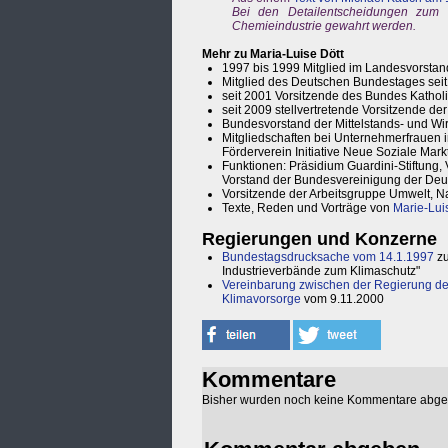
Bei den Detailentscheidungen zum 
Chemieindustrie gewahrt werden.
Mehr zu Maria-Luise Dött
1997 bis 1999 Mitglied im Landesvorst
Mitglied des Deutschen Bundestages sei
seit 2001 Vorsitzende des Bundes Katho
seit 2009 stellvertretende Vorsitzende 
Bundesvorstand der Mittelstands- und Wi
Mitgliedschaften bei Unternehmerfrauen 
Förderverein Initiative Neue Soziale Mark
Funktionen: Präsidium Guardini-Stiftung,
Vorstand der Bundesvereinigung der Deu
Vorsitzende der Arbeitsgruppe Umwelt, N
Texte, Reden und Vorträge von
Marie-Lui
Regierungen und Konzerne
Bundestagsdrucksache vom 14.1.1997
zu
Industrieverbände zum Klimaschutz"
Vereinbarung zwischen der Regierung der
Klimavorsorge
vom 9.11.2000
Kommentare
Bisher wurden noch keine Kommentare abg