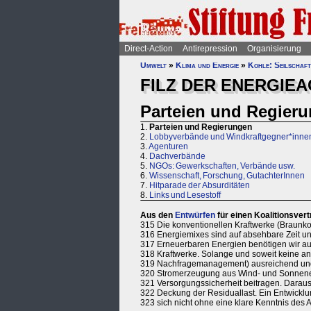
Direct-Action
Antirepression
Organisierung
Umwelt
»
Klima und Energie
»
Kohle: Seilschaf
FILZ DER ENERGIE
Parteien und Regier
1.
Parteien und Regierungen
2.
Lobbyverbände und Windkraftgegner*inne
3.
Agenturen
4.
Dachverbände
5.
NGOs: Gewerkschaften, Verbände usw.
6.
Wissenschaft, Forschung, GutachterInnen
7.
Hitparade der Absurditäten
8.
Links und Lesestoff
Aus den
Entwürfen
für einen Koalitionsve
315 Die konventionellen Kraftwerke (Braunkoh
316 Energiemixes sind auf absehbare Zeit un
317 Erneuerbaren Energien benötigen wir auch
318 Kraftwerke. Solange und soweit keine an
319 Nachfragemanagement) ausreichend und 
320 Stromerzeugung aus Wind- und Sonnenen
321 Versorgungssicherheit beitragen. Daraus 
322 Deckung der Residuallast. Ein Entwicklun
323 sich nicht ohne eine klare Kenntnis des