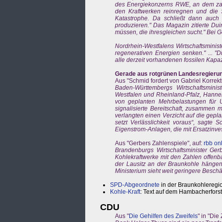
des Energiekonzerns RWE, an dem zah
den Kraftwerken reinregnen und die
Katastrophe. Da schließt dann auch 
produzieren." Das Magazin zitierte Du
müssen, die ihresgleichen sucht." Bei
Nordrhein-Westfalens Wirtschaftsmini
regenerativen Energien senken." ... "
alle derzeit vorhandenen fossilen Kapa
Gerade aus rotgrünen Landesregierun
Aus "Schmid fordert von Gabriel Korrekt
Baden-Württembergs Wirtschaftsminis
Westfalen und Rheinland-Pfalz, Hannel
von geplanten Mehrbelastungen für 
signalisierte Bereitschaft, zusammen 
verlangten einen Verzicht auf die gepl
setzt Verlässlichkeit voraus“, sagte
Eigenstrom-Anlagen, die mit Ersatzinve
Aus "Gerbers Zahlenspiele", auf:
rbb on
Brandenburgs Wirtschaftsminister Ge
Kohlekraftwerke mit den Zahlen offenba
der Lausitz an der Braunkohle hängen
Ministerium sieht weit geringere Beschä
SPD-Abgeordnete
in der Braunkohleregi
Kohle-Kraft
: Text auf dem Hambacherforst
CDU
Aus "
Die Gehilfen des Zweifels
" in "Die