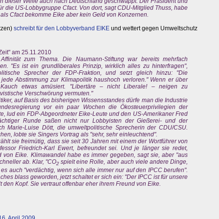
en dieser Welle auch nach Deutschland geschwappt. Der Präsident und
für die US-Lobbygruppe Cfact. Von dort, sagt CDU-Mitglied Thuss, habe
rs als Cfact bekomme Eike aber kein Geld von Konzernen.
tzen)
schreibt für den Lobbyverband EIKE
und wettert gegen Umweltschutz
 Zeit" am 25.11.2010
Affinität zum Thema. Die Naumann-Stiftung war bereits mehrfach
n. "Es ist ein grundliberales Prinzip, wirklich alles zu hinterfragen",
litische Sprecher der FDP-Fraktion, und setzt gleich hinzu: "Die
 jede Abstimmung zur Klimapolitik haushoch verloren." Wenn er über
t Kauch etwas amüsiert. "Libertäre – nicht Liberale! – neigen zu
tivistische Verschwörung vermuten."
ker, auf Basis des bisherigen Wissensstandes dürfe man die Industrie
Bundesregierung vor ein paar Wochen die Ökosteuerprivilegien der
llte, lud ein FDP-Abgeordneter Eike-Leute und den US-Amerikaner Fred
rächtiger Runde saßen nicht nur Lobbyisten der Gießerei- und der
h Marie-Luise Dött, die umweltpolitische Sprecherin der CDU/CSU.
en, lobte sie Singers Vortrag als "sehr, sehr einleuchtend".
ählt sie freimütig, dass sie seit 30 Jahren mit einem der Wortführer von
essor Friedrich-Karl Ewert, befreundet sei. Und je länger sie redet,
nd von Eike. Klimawandel habe es immer gegeben, sagt sie, aber "aus
chneller ab. Klar, "CO
spielt eine Rolle, aber auch viele andere Dinge,
2
 es auch "verdächtig, wenn sich alle immer nur auf den IPCC berufen".
ches blass geworden, jetzt schaltet er sich ein: "Der IPCC ist für unsere
lt den Kopf. Sie vertraut offenbar eher ihrem Freund von Eike.
6. April 2009