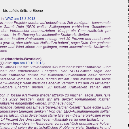
 - bis auf die örtliche Ebene
 in:
WAZ am 13.8.2013
us, neue Projekte werden auf unbestimmte Zeit verzögert – kommunale
er Garrelt Duin (SPD) wollen Stilllegungen verhindern. Gemeinsam
kt den Verbraucher heranzuziehen. Knapp ein Cent zusätzlich pro
ziert – in die Rettung konventioneller Kraftwerke fließen ...
e aus fossilen Kraftwerken erzeugt und 30 Prozent des bundesweit
t gewollt, aber nicht zum Nulltarif zu haben“, sagte Duin. Der geplante
nne und Wind könne nur gelingen, wenn konventionelle Kraftwerke
ilden.
uin (Nordrhein-Westfalen)
 (Quelle:
dpa am 19.10.2013
)
r Garrelt Duin will Subventionen für Betreiber fossiler Kraftwerke - und
au der erneuerbaren Energien. Der SPD-Politiker sagte der
siler Kraftwerke sollten mit Milliarden-Subventionen dafür belohnt
giereserve vorhalten. "Dabei landen wir am Ende maximal bei sechs
eld." Allerdings: "Man muss das aber im Verhältnis zu den 20 Milliarden
erbare Energien fließen." Zu fossilen Kraftwerken zählen etwa
tion in fossile Kraftwerke wieder attraktiv zu machen, sagte Duin. "Die
t bis 2022 besagen, dass wir alle derzeit vorhandenen fossilen
aftwerke eingemottet werden, sind neue nötig."
nstehende Reform des Erneuerbare-Energien-Gesetz: "Eine echte EEG-
enerativen Energien senken." Von den EEG-Ausnahmeregeln sollten
s sei falsch, dass derzeit eine starre Grenze - die Energiekosten eines
4 Prozent des Umsatzes liegen - Maßstab sei für eine Entlastung.
munen besonders im Ruhrgebiet voraussichtlich dramatische Folgen
intergrund seien die wirtschaftlichen Probleme vieler Stadtwerke und