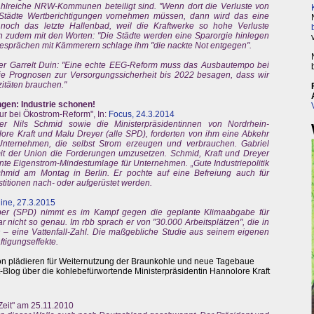
lreiche NRW-Kommunen beteiligt sind. "Wenn dort die Verluste von
 Städte Wertberichtigungen vornehmen müssen, dann wird das eine
noch das letzte Hallenbad, weil die Kraftwerke so hohe Verluste
in zudem mit den Worten: "Die Städte werden eine Sparorgie hinlegen
 Gesprächen mit Kämmerern schlage ihm "die nackte Not entgegen".
ster Garrelt Duin: "Eine echte EEG-Reform muss das Ausbautempo bei
Die Prognosen zur Versorgungssicherheit bis 2022 besagen, dass wir
zitäten brauchen."
gen: Industrie schonen!
ur bei Ökostrom-Reform", In:
Focus, 24.3.2014
ter Nils Schmid sowie die Ministerpräsidentinnen von Nordrhein-
ore Kraft und Malu Dreyer (alle SPD), forderten von ihm eine Abkehr
Unternehmen, die selbst Strom erzeugen und verbrauchen. Gabriel
mit der Union die Forderungen umzusetzen. Schmid, Kraft und Dreyer
ante Eigenstrom-Mindestumlage für Unternehmen. „Gute Industriepolitik
 Schmid am Montag in Berlin. Er pochte auf eine Befreiung auch für
stitionen nach- oder aufgerüstet werden.
line, 27.3.2015
rber (SPD) nimmt es im Kampf gegen die geplante Klimaabgabe für
r nicht so genau. Im rbb sprach er von "30.000 Arbeitsplätzen", die in
 – eine Vattenfall-Zahl. Die maßgebliche Studie aus seinem eigenen
ftigungseffekte.
on plädieren für Weiternutzung der Braunkohle und neue Tagebaue
-Blog über die kohlebefürwortende Ministerpräsidentin Hannolore Kraft
 Zeit" am 25.11.2010