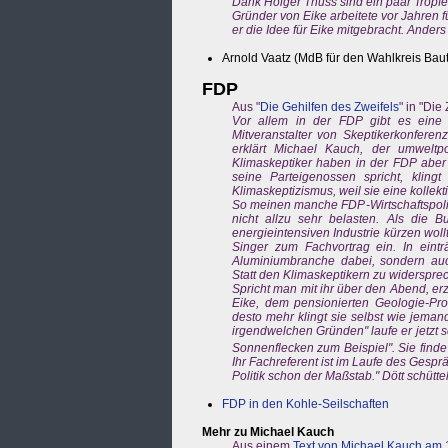
Dank Holger Thuss sind ein paar Tropf
Gründer von Eike arbeitete vor Jahren 
er die Idee für Eike mitgebracht. Ande
Arnold Vaatz (MdB für den Wahlkreis Bau
FDP
Aus "
Die Gehilfen des Zweifels
" in "Die
Vor allem in der FDP gibt es eine 
Mitveranstalter von Skeptikerkonferenze
erklärt Michael Kauch, der umweltpo
Klimaskeptiker haben in der FDP aber
seine Parteigenossen spricht, kling
Klimaskeptizismus, weil sie eine kollek
So meinen manche FDP-Wirtschaftspoliti
nicht allzu sehr belasten. Als die 
energieintensiven Industrie kürzen wo
Singer zum Fachvortrag ein. In eint
Aluminiumbranche dabei, sondern auc
Statt den Klimaskeptikern zu widersprech
Spricht man mit ihr über den Abend, erz
Eike, dem pensionierten Geologie-Prof
desto mehr klingt sie selbst wie jema
irgendwelchen Gründen" laufe er jetzt s
Sonnenflecken zum Beispiel". Sie finde
Ihr Fachreferent ist im Laufe des Gesprä
Politik schon der Maßstab." Dött schütte
FDP in den Kohle-Seilschaften
Mehr zu Michael Kauch
Aus einem
Text von Michael Kauch am 1