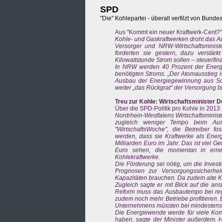
SPD
"Die" Kohlepartei - überall verfilzt von Bundes
Aus "Kommt ein neuer Kraftwerk-Cent?"
Kohle- und Gaskraftwerken droht das A
Versorger und NRW-Wirtschaftsminist
forderten sie gestern, dazu verstär
Kilowattstunde Strom sollen – steuerfinan
In NRW werden 40 Prozent der Energi
benötigten Stroms. „Der Atomausstieg is
Ausbau der Energiegewinnung aus So
weiter „das Rückgrat“ der Versorgung b
Treu zur Kohle: Wirtschaftsminister D
Über die SPD-Politik pro Kohle in 2013
Nordrhein-Westfalens Wirtschaftsministe
zugleich weniger Tempo beim Ausb
"WirtschaftsWoche", die Betreiber fos
werden, dass sie Kraftwerke als Ener
Milliarden Euro im Jahr. Das ist viel G
Euro sehen, die momentan in erneu
Kohlekraftwerke.
Die Förderung sei nötig, um die Investi
Prognosen zur Versorgungssicherhei
Kapazitäten brauchen. Da zudem alte Kr
Zugleich sagte er mit Blick auf die a
Reform muss das Ausbautempo bei reg
zudem noch mehr Betriebe profitieren. E
Unternehmens müssten bei mindestens 1
Die Energiewende werde für viele Kom
haben, sagte der Minister außerdem. H