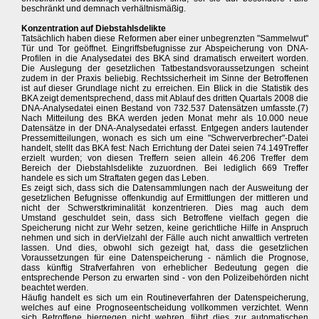
beschränkt und demnach verhältnismäßig.
Konzentration auf Diebstahlsdelikte
Tatsächlich haben diese Reformen aber einer unbegrenzten "Sammelwut"
Tür und Tor geöffnet. Eingriffsbefugnisse zur Abspeicherung von DNA-
Profilen in die Analysedatei des BKA sind dramatisch erweitert worden.
Die Auslegung der gesetzlichen Tatbestandsvoraussetzungen scheint
zudem in der Praxis beliebig. Rechtssicherheit im Sinne der Betroffenen
ist auf dieser Grundlage nicht zu erreichen. Ein Blick in die Statistik des
BKA zeigt dementsprechend, dass mit Ablauf des dritten Quartals 2008 die
DNA-Analysedatei einen Bestand von 732.537 Datensätzen umfasste.(7)
Nach Mitteilung des BKA werden jeden Monat mehr als 10.000 neue
Datensätze in der DNA-Analysedatei erfasst. Entgegen anders lautender
Pressemitteilungen, wonach es sich um eine "Schwerverbrecher"-Datei
handelt, stellt das BKA fest: Nach Errichtung der Datei seien 74.149Treffer
erzielt wurden; von diesen Treffern seien allein 46.206 Treffer dem
Bereich der Diebstahlsdelikte zuzuordnen. Bei lediglich 669 Treffer
handele es sich um Straftaten gegen das Leben.
Es zeigt sich, dass sich die Datensammlungen nach der Ausweitung der
gesetzlichen Befugnisse offenkundig auf Ermittlungen der mittleren und
nicht der Schwerstkriminalität konzentrieren. Dies mag auch dem
Umstand geschuldet sein, dass sich Betroffene vielfach gegen die
Speicherung nicht zur Wehr setzen, keine gerichtliche Hilfe in Anspruch
nehmen und sich in derVielzahl der Fälle auch nicht anwaltlich vertreten
lassen. Und dies, obwohl sich gezeigt hat, dass die gesetzlichen
Voraussetzungen für eine Datenspeicherung - nämlich die Prognose,
dass künftig Strafverfahren von erheblicher Bedeutung gegen die
entsprechende Person zu erwarten sind - von den Polizeibehörden nicht
beachtet werden.
Häufig handelt es sich um ein Routineverfahren der Datenspeicherung,
welches auf eine Prognoseentscheidung vollkommen verzichtet. Wenn
sich Betroffene hiergegen nicht wehren, führt dies zur automatischen