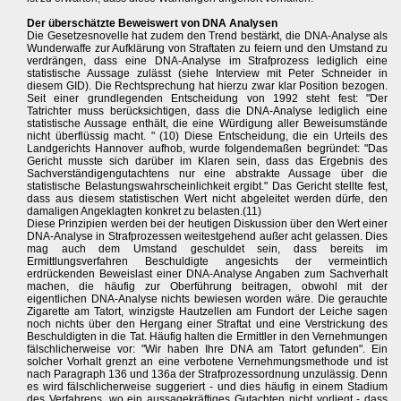
Der überschätzte Beweiswert von DNA Analysen
Die Gesetzesnovelle hat zudem den Trend bestärkt, die DNA-Analyse als
Wunderwaffe zur Aufklärung von Straftaten zu feiern und den Umstand zu
verdrängen, dass eine DNA-Analyse im Strafprozess lediglich eine
statistische Aussage zulässt (siehe Interview mit Peter Schneider in
diesem GID). Die Rechtsprechung hat hierzu zwar klar Position bezogen.
Seit einer grundlegenden Entscheidung von 1992 steht fest: "Der
Tatrichter muss berücksichtigen, dass die DNA-Analyse lediglich eine
statistische Aussage enthält, die eine Würdigung aller Beweisumstände
nicht überflüssig macht. " (10) Diese Entscheidung, die ein Urteils des
Landgerichts Hannover aufhob, wurde folgendemaßen begründet: "Das
Gericht musste sich darüber im Klaren sein, dass das Ergebnis des
Sachverständigengutachtens nur eine abstrakte Aussage über die
statistische Belastungswahrscheinlichkeit ergibt." Das Gericht stellte fest,
dass aus diesem statistischen Wert nicht abgeleitet werden dürfe, den
damaligen Angeklagten konkret zu belasten.(11)
Diese Prinzipien werden bei der heutigen Diskussion über den Wert einer
DNA-Analyse in Strafprozessen weitestgehend außer acht gelassen. Dies
mag auch dem Umstand geschuldet sein, dass bereits im
Ermittlungsverfahren Beschuldigte angesichts der vermeintlich
erdrückenden Beweislast einer DNA-Analyse Angaben zum Sachverhalt
machen, die häufig zur Oberführung beitragen, obwohl mit der
eigentlichen DNA-Analyse nichts bewiesen worden wäre. Die gerauchte
Zigarette am Tatort, winzigste Hautzellen am Fundort der Leiche sagen
noch nichts über den Hergang einer Straftat und eine Verstrickung des
Beschuldigten in die Tat. Häufig halten die Ermittler in den Vernehmungen
fälschlicherweise vor: "Wir haben Ihre DNA am Tatort gefunden". Ein
solcher Vorhalt grenzt an eine verbotene Vernehmungsmethode und ist
nach Paragraph 136 und 136a der Strafprozessordnung unzulässig. Denn
es wird fälschlicherweise suggeriert - und dies häufig in einem Stadium
des Verfahrens, wo ein aussagekräftiges Gutachten nicht vorliegt - dass