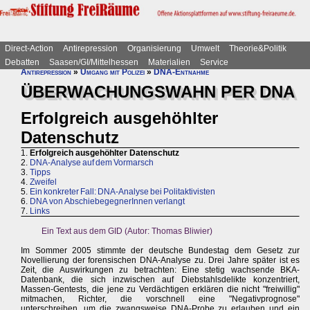
Direct-Action
Antirepression
Organisierung
Umwelt
Theorie&Politik
Debatten
Saasen/GI/Mittelhessen
Materialien
Service
Antirepression
»
Umgang mit Polizei
»
DNA-Entnahme
ÜBERWACHUNGSWAHN PER DNA
Erfolgreich ausgehöhlter
Datenschutz
1.
Erfolgreich ausgehöhlter Datenschutz
2.
DNA-Analyse auf dem Vormarsch
3.
Tipps
4.
Zweifel
5.
Ein konkreter Fall: DNA-Analyse bei Politaktivisten
6.
DNA von AbschiebegegnerInnen verlangt
7.
Links
Ein Text aus dem GID (Autor: Thomas Bliwier)
Im Sommer 2005 stimmte der deutsche Bundestag dem Gesetz zur
Novellierung der forensischen DNA-Analyse zu. Drei Jahre später ist es
Zeit, die Auswirkungen zu betrachten: Eine stetig wachsende BKA-
Datenbank, die sich inzwischen auf Diebstahlsdelikte konzentriert,
Massen-Gentests, die jene zu Verdächtigen erklären die nicht "freiwillig"
mitmachen, Richter, die vorschnell eine "Negativprognose"
unterschreiben, um die zwangsweise DNA-Probe zu erlauben und ein