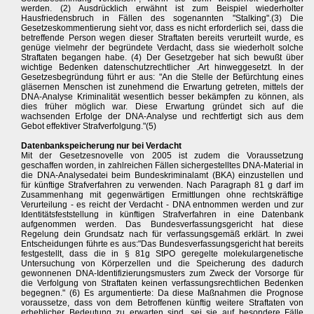
werden. (2) Ausdrücklich erwähnt ist zum Beispiel wiederholter
Hausfriedensbruch in Fällen des sogenannten "Stalking".(3) Die
Gesetzeskommentierung sieht vor, dass es nicht erforderlich sei, dass die
betreffende Person wegen dieser Straftaten bereits verurteilt wurde, es
genüge vielmehr der begründete Verdacht, dass sie wiederholt solche
Straftaten begangen habe. (4) Der Gesetzgeber hat sich bewußt über
wichtige Bedenken datenschutzrechtlicher .Art hinweggesetzt. In der
Gesetzesbegründung führt er aus: "An die Stelle der Befürchtung eines
gläsernen Menschen ist zunehmend die Erwartung getreten, mittels der
DNA-Analyse Kriminalität wesentlich besser bekämpfen zu können, als
dies früher möglich war. Diese Erwartung gründet sich auf die
wachsenden Erfolge der DNA-Analyse und rechtfertigt sich aus dem
Gebot effektiver Strafverfolgung."(5)
Datenbankspeicherung nur bei Verdacht
Mit der Gesetzesnovelle von 2005 ist zudem die Voraussetzung
geschaffen worden, in zahlreichen Fällen sichergestelltes DNA-Material in
die DNA-Analysedatei beim Bundeskriminalamt (BKA) einzustellen und
für künftige Strafverfahren zu verwenden. Nach Paragraph 81 g darf im
Zusammenhang mit gegenwärtigen Ermittlungen ohne rechtskräftige
Verurteilung - es reicht der Verdacht - DNA entnommen werden und zur
Identitätsfeststellung in künftigen Strafverfahren in eine Datenbank
aufgenommen werden. Das Bundesverfassungsgericht hat diese
Regelung dein Grundsatz nach für verfassungsgemäß erklärt. In zwei
Entscheidungen führte es aus:"Das Bundesverfassungsgericht hat bereits
festgestellt, dass die in § 81g StPO geregelte molekulargenetische
Untersuchung von Körperzellen und die Speicherung des dadurch
gewonnenen DNA-Identifizierungsmusters zum Zweck der Vorsorge für
die Verfolgung von Straftaten keinen verfassungsrechtlichen Bedenken
begegnen." (6) Es argumentierte: Da diese Maßnahmen die Prognose
voraussetze, dass von dem Betroffenen künftig weitere Straftaten von
erheblicher Bedeutung zu erwarten sind, sei sie auf besondere Fälle