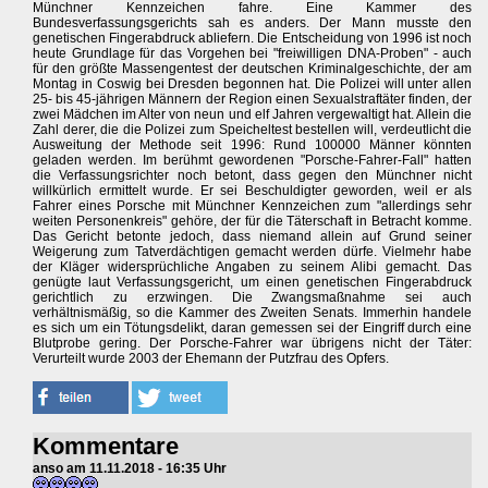
Münchner Kennzeichen fahre. Eine Kammer des
Bundesverfassungsgerichts sah es anders. Der Mann musste den
genetischen Fingerabdruck abliefern. Die Entscheidung von 1996 ist noch
heute Grundlage für das Vorgehen bei "freiwilligen DNA-Proben" - auch
für den größte Massengentest der deutschen Kriminalgeschichte, der am
Montag in Coswig bei Dresden begonnen hat. Die Polizei will unter allen
25- bis 45-jährigen Männern der Region einen Sexualstraftäter finden, der
zwei Mädchen im Alter von neun und elf Jahren vergewaltigt hat. Allein die
Zahl derer, die die Polizei zum Speicheltest bestellen will, verdeutlicht die
Ausweitung der Methode seit 1996: Rund 100000 Männer könnten
geladen werden. Im berühmt gewordenen "Porsche-Fahrer-Fall" hatten
die Verfassungsrichter noch betont, dass gegen den Münchner nicht
willkürlich ermittelt wurde. Er sei Beschuldigter geworden, weil er als
Fahrer eines Porsche mit Münchner Kennzeichen zum "allerdings sehr
weiten Personenkreis" gehöre, der für die Täterschaft in Betracht komme.
Das Gericht betonte jedoch, dass niemand allein auf Grund seiner
Weigerung zum Tatverdächtigen gemacht werden dürfe. Vielmehr habe
der Kläger widersprüchliche Angaben zu seinem Alibi gemacht. Das
genügte laut Verfassungsgericht, um einen genetischen Fingerabdruck
gerichtlich zu erzwingen. Die Zwangsmaßnahme sei auch
verhältnismäßig, so die Kammer des Zweiten Senats. Immerhin handele
es sich um ein Tötungsdelikt, daran gemessen sei der Eingriff durch eine
Blutprobe gering. Der Porsche-Fahrer war übrigens nicht der Täter:
Verurteilt wurde 2003 der Ehemann der Putzfrau des Opfers.
Kommentare
anso am 11.11.2018 - 16:35 Uhr