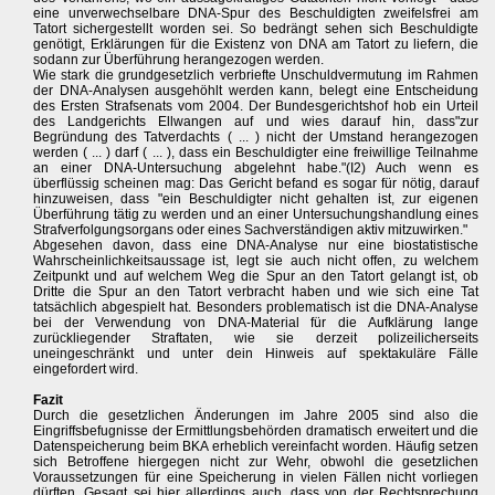
eine unverwechselbare DNA-Spur des Beschuldigten zweifelsfrei am
Tatort sichergestellt worden sei. So bedrängt sehen sich Beschuldigte
genötigt, Erklärungen für die Existenz von DNA am Tatort zu liefern, die
sodann zur Überführung herangezogen werden.
Wie stark die grundgesetzlich verbriefte Unschuldvermutung im Rahmen
der DNA-Analysen ausgehöhlt werden kann, belegt eine Entscheidung
des Ersten Strafsenats vom 2004. Der Bundesgerichtshof hob ein Urteil
des Landgerichts Ellwangen auf und wies darauf hin, dass"zur
Begründung des Tatverdachts ( ... ) nicht der Umstand herangezogen
werden ( ... ) darf ( ... ), dass ein Beschuldigter eine freiwillige Teilnahme
an einer DNA-Untersuchung abgelehnt habe."(I2) Auch wenn es
überflüssig scheinen mag: Das Gericht befand es sogar für nötig, darauf
hinzuweisen, dass "ein Beschuldigter nicht gehalten ist, zur eigenen
Überführung tätig zu werden und an einer Untersuchungshandlung eines
Strafverfolgungsorgans oder eines Sachverständigen aktiv mitzuwirken."
Abgesehen davon, dass eine DNA-Analyse nur eine biostatistische
Wahrscheinlichkeitsaussage ist, legt sie auch nicht offen, zu welchem
Zeitpunkt und auf welchem Weg die Spur an den Tatort gelangt ist, ob
Dritte die Spur an den Tatort verbracht haben und wie sich eine Tat
tatsächlich abgespielt hat. Besonders problematisch ist die DNA-Analyse
bei der Verwendung von DNA-Material für die Aufklärung lange
zurückliegender Straftaten, wie sie derzeit polizeilicherseits
uneingeschränkt und unter dein Hinweis auf spektakuläre Fälle
eingefordert wird.
Fazit
Durch die gesetzlichen Änderungen im Jahre 2005 sind also die
Eingriffsbefugnisse der Ermittlungsbehörden dramatisch erweitert und die
Datenspeicherung beim BKA erheblich vereinfacht worden. Häufig setzen
sich Betroffene hiergegen nicht zur Wehr, obwohl die gesetzlichen
Voraussetzungen für eine Speicherung in vielen Fällen nicht vorliegen
dürften. Gesagt sei hier allerdings auch, dass von der Rechtsprechung