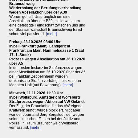
Braunschweig
Wiederholung der Berufungsverhandlung
wegen Abseilaktion über der A39
Worum gehts? Ursprünglich um eine
Abseilaktion über der B39, mittlerweile um
eine gefestigte Feindschaft zwischen uns und
der Staatsanwaltschaft Braunschweig Es ist
schon viel passiert: 1.
[mehr]
Freitag, 23.10.2026 08:00 Uhr
in/bei Frankfurt (Main), Landgericht
Frankfurt am Main, Hammelsgasse 1 (Saal
17, 1. Stock)
Prozess wegen Abseilaktion am 26.10.2020
über A5
In der ersten Instanz im Strafprozess wegen
einer Abseilaktion am 26.10.2020 über der A5
bei Frankfurt Zeppelinheim wurden
drakonische Strafen verhängt - bis zu neun
Monaten Haft (auf Bewährung).
[mehr]
Mittwoch, 11.11.2026 11:30 Uhr
in/bei Wolfsburg, Amtsgericht Wolfsburg
Strafprozess wegen Aktion auf VW-Gelände
Der Zug, der Braunkohle für das VW-eigene
Kraftwerk bringt, wurde blockiert. Mit dabei
war der Journalist Jörg Bergstedt, der wegen
seinen kritischen Filmen bei der Justiz und
Polizei in Raum Braunschweig/Wolfsburg
verhasst ist.
[mehr]