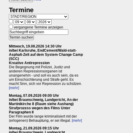
Termine
vergangene Termine anzeigen
Mittwoch, 19.08.2026 14:30 Uhr
in/bei Karlsruhe, EndCement/Wald-statt-
Asphalt-Zelt auf dem System Change Camp
(SCC)
Kreative Antirepression
Die Begegnung mit Polizei, Justiz und
anderen Repressionsorganen ist
unangenehm - und soll es auch sein, da es
um Einschüchterung und Strafe geht. Es
macht Sinn, sich vor Repression zu schützen.
[mehr]
Montag, 07.09.2026 09:00 Uhr
in/bei Braunschweig, Landgericht, An der
Martinikirche 8 (Raum siehe Aushang)
Strafprozess wegen des Films Unter
Paragraphen II
Der Film wurde lange kriminalisiert mit der
(erlogenen) Behauptung, er sei illegal.
[mehr]
Montag, 21.09.2026 09:15 Uhr
in/bei Braunschweig, Landgericht