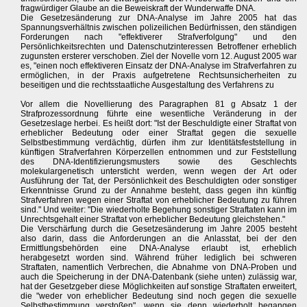
fragwürdiger Glaube an die Beweiskraft der Wunderwaffe DNA.
Die Gesetzesänderung zur DNA-Analyse im Jahre 2005 hat das
Spannungsverhältnis zwischen polizeilichen Bedürfnissen, den ständigen
Forderungen nach "effektiverer Strafverfolgung" und den
Persönlichkeitsrechten und Datenschutzinteressen Betroffener erheblich
zugunsten ersterer verschoben. Ziel der Novelle vorn 12. August 2005 war
es, "einen noch effektiveren Einsatz der DNA-Analyse im Strafverfahren zu
ermöglichen, in der Praxis aufgetretene Rechtsunsicherheiten zu
beseitigen und die rechtsstaatliche Ausgestaltung des Verfahrens zu
Vor allem die Novellierung des Paragraphen 81 g Absatz 1 der
Strafprozessordnung führte eine wesentliche Veränderung in der
Gesetzeslage herbei. Es heißt dort: "Ist der Beschuldigte einer Straftat von
erheblicher Bedeutung oder einer Straftat gegen die sexuelle
Selbstbestimmung verdächtig, dürfen ihm zur Identitätsfeststellung in
künftigen Strafverfahren Körperzellen entnommen und zur Feststellung
des DNA-Identifizierungsmusters sowie des Geschlechts
molekulargenetisch untersticht werden, wenn wegen der Art oder
Ausführung der Tat, der Persönlichkeit des Beschuldigten oder sonstiger
Erkenntnisse Grund zu der Annahme besteht, dass gegen ihn künftig
Strafverfahren wegen einer Straftat von erheblicher Bedeutung zu führen
sind." Und weiter: "Die wiederholte Begehung sonstiger Straftaten kann im
Unrechtsgehalt einer Straftat von erheblicher Bedeutung gleichstehen."
Die Verschärfung durch die Gesetzesänderung im Jahre 2005 besteht
also darin, dass die Anforderungen an die Anlasstat, bei der den
Ermittlungsbehörden eine DNA-Analyse erlaubt ist, erheblich
herabgesetzt worden sind. Während früher lediglich bei schweren
Straftaten, namentlich Verbrechen, die Abnahme von DNA-Proben und
auch die Speicherung in der DNA-Datenbank (siehe unten) zulässig war,
hat der Gesetzgeber diese Möglichkeiten auf sonstige Straftaten erweitert,
die "weder von erheblicher Bedeutung sind noch gegen die sexuelle
Selbstbestimmung verstoßen", wenn sie denn wiederholt begangen