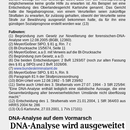
möglicherweise keine große Hilfe zu erwarten ist. Als Beispiel sei eine
Entscheidung des Oberlandesgericht Karlsruhe genannt. Das Gericht
hatte die Negativprognose, von einem Verurteilten seien zukünftige
Straftaten zu erwarten, für zulässig gehalten, obwohl der Verurteilte seine
Strafe zur Bewährung ausgesetzt bekommen hatte, da für ihn eine
günstigen Sozialprognose erstellt worden war. (13)
Fußnoten:
(1) Begründung zum Gesetz zur Novellierung der forensischen-DNA-
Analyse vom 12.08.2005 (BGBl, 12360).
(2) Meyer/Goßner StPO, § 81 g, Rin. 7 c
(3) Bt-Drucksache 15/5674, Seite 11
(4) Meyer/Goßner, a.a.0. mit Verweis auf die Bt-Drucksache
(5) Begründung zum Gesetz, a a.O.
(6) Die beiden Entscheidungen: 2 BvR 1293/07 (noch zur alten Fassung
des § 81 g StPO) und 2 BvR 1028/06.
(7)
www.bundeskriminalamt.de
(8) Meyer/Goßner StPO, § 81 h, Rin. 9.
(9) Paragraph 81 h der Strafprozessordnung
(10) BGH-Urteil vom 12.08.1992 - 5 StR 239/92
(11) Siehe auch Urteil des 3. Strafsenats vom 27.07. 1994 - 3 StR 225/94:
"Eine DNA-Analyse enthält lediglich eine statistische Aussage, die eine
Gesanntwürdigung aller bevveiserheblichen Umstände nicht überflüssig
macht."
(12) Entscheidung des 1. Strafsenats vom 21.01.2004, 1 StR 364/03 aus
HRRS 2004 Nr. 286
(13) OLG Karlsruhe, 27.03.2001, 1 7Vs 17101)
DNA-Analyse auf dem Vormarsch