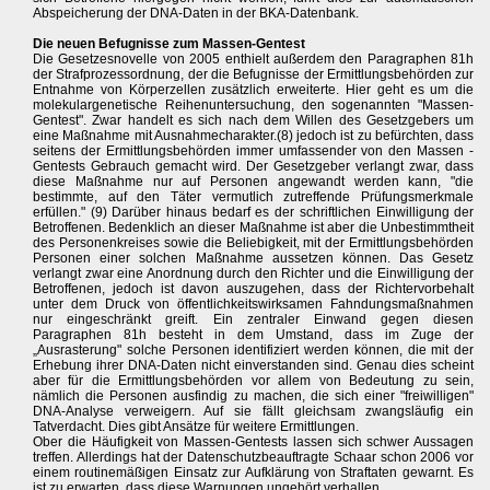
Abspeicherung der DNA-Daten in der BKA-Datenbank.
Die neuen Befugnisse zum Massen-Gentest
Die Gesetzesnovelle von 2005 enthielt außerdem den Paragraphen 81h
der Strafprozessordnung, der die Befugnisse der Ermittlungsbehörden zur
Entnahme von Körperzellen zusätzlich erweiterte. Hier geht es um die
molekulargenetische Reihenuntersuchung, den sogenannten "Massen-
Gentest". Zwar handelt es sich nach dem Willen des Gesetzgebers um
eine Maßnahme mit Ausnahmecharakter.(8) jedoch ist zu befürchten, dass
seitens der Ermittlungsbehörden immer umfassender von den Massen -
Gentests Gebrauch gemacht wird. Der Gesetzgeber verlangt zwar, dass
diese Maßnahme nur auf Personen angewandt werden kann, "die
bestimmte, auf den Täter vermutlich zutreffende Prüfungsmerkmale
erfüllen." (9) Darüber hinaus bedarf es der schriftlichen Einwilligung der
Betroffenen. Bedenklich an dieser Maßnahme ist aber die Unbestimmtheit
des Personenkreises sowie die Beliebigkeit, mit der Ermittlungsbehörden
Personen einer solchen Maßnahme aussetzen können. Das Gesetz
verlangt zwar eine Anordnung durch den Richter und die Einwilligung der
Betroffenen, jedoch ist davon auszugehen, dass der Richtervorbehalt
unter dem Druck von öffentlichkeitswirksamen Fahndungsmaßnahmen
nur eingeschränkt greift. Ein zentraler Einwand gegen diesen
Paragraphen 81h besteht in dem Umstand, dass im Zuge der
„Ausrasterung" solche Personen identifiziert werden können, die mit der
Erhebung ihrer DNA-Daten nicht einverstanden sind. Genau dies scheint
aber für die Ermittlungsbehörden vor allem von Bedeutung zu sein,
nämlich die Personen ausfindig zu machen, die sich einer "freiwilligen"
DNA-Analyse verweigern. Auf sie fällt gleichsam zwangsläufig ein
Tatverdacht. Dies gibt Ansätze für weitere Ermittlungen.
Ober die Häufigkeit von Massen-Gentests lassen sich schwer Aussagen
treffen. Allerdings hat der Datenschutzbeauftragte Schaar schon 2006 vor
einem routinemäßigen Einsatz zur Aufklärung von Straftaten gewarnt. Es
ist zu erwarten, dass diese Warnungen ungehört verhallen.