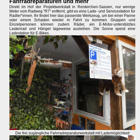
Fahrradreparaturen und mehr
Direkt im Hof der Projektwerkstatt in Reiskirchen-Saasen, nur wenige
Meter vom Radweg "R7" entfernt, gibt es eine Lade- und Servicestation für
Radler*innen. Ihr findet hier das passende Werkzeug, um bei einer Panne
oder einem Schaden wieder in Fahrt zu kommen. Gruppen und
Einzelpersonen können zudem Räder, ein E-Motor-unterstütztes
Lastenrad und Hänger tageweise ausleihen. Die Sonne speist eine
Ladestation für E-Bikes.
Die frei zugängliche Fahrradreparaturwerkstatt mit Lademöglichkeit