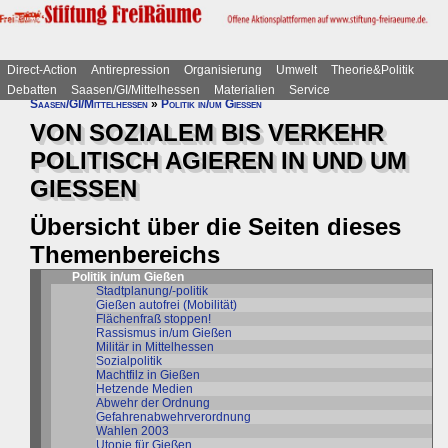
Direct-Action
Antirepression
Organisierung
Umwelt
Theorie&Politik
Debatten
Saasen/GI/Mittelhessen
Materialien
Service
Saasen/GI/Mittelhessen
»
Politik in/um Gießen
VON SOZIALEM BIS VERKEHR
POLITISCH AGIEREN IN UND UM
GIESSEN
Übersicht über die Seiten dieses
Themenbereichs
Politik in/um Gießen
Stadtplanung/-politik
Gießen autofrei (Mobilität)
Flächenfraß stoppen!
Rassismus in/um Gießen
Militär in Mittelhessen
Sozialpolitik
Machtfilz in Gießen
Hetzende Medien
Abwehr der Ordnung
Gefahrenabwehrverordnung
Wahlen 2003
Utopie für Gießen