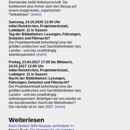
Demokratie heißt Volksherrschaft. Sie
funktioniert also immer über den Bezug auf
einem imaginierten, organischen
"Volkskörper".
[mehr]
Samstag, 24.10.2026 12:00 Uhr
in/bei Reiskirchen, Projektwerkstatt,
Ludwigstr. 11 in Saasen
Tag der Bibliotheken: Lesungen, Führungen,
Debatten und Filmnacht?
Die Projektwerkstatt beherbergt eine der
größten politischen und Sachbibliotheken des
Landes - und das unabhängig
selbstorganisiert.
[mehr]
Freitag, 23.04.2027 17:00 bis Mittwoch,
24.03.2027 12:00 Uhr
in/bei Reiskirchen, Projektwerkstatt,
Ludwigstr. 11 in Saasen
Nacht der Bibliotheken: Lesungen,
Führungen, Debatten und Filmnacht?
Die Projektwerkstatt beherbergt eine der
größten politischen und Sachbibliotheken des
Landes - und das unabhängig
selbstorganisiert. Beteiligen wir uns wieder an
der bundesweiten Nacht der Bibliotheken?
Die nächste ist im Jahr 2027.
[mehr]
Weiterlesen
Kreis Gießen: B49-Neubau verhindern
++
Neues Buch:
Die Demokratie überwinden,