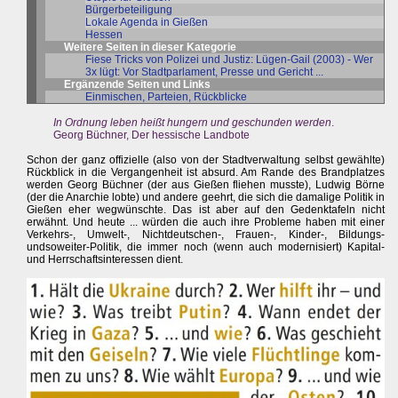
Bürgerbeteiligung
Lokale Agenda in Gießen
Hessen
Weitere Seiten in dieser Kategorie
Fiese Tricks von Polizei und Justiz: Lügen-Gail (2003) - Wer
3x lügt: Vor Stadtparlament, Presse und Gericht ...
Ergänzende Seiten und Links
Einmischen, Parteien, Rückblicke
In Ordnung leben heißt hungern und geschunden werden
.
Georg Büchner, Der hessische Landbote
Schon der ganz offizielle (also von der Stadtverwaltung selbst gewählte)
Rückblick in die Vergangenheit ist absurd. Am Rande des Brandplatzes
werden Georg Büchner (der aus Gießen fliehen musste), Ludwig Börne
(der die Anarchie lobte) und andere geehrt, die sich die damalige Politik in
Gießen eher wegwünschte. Das ist aber auf den Gedenktafeln nicht
erwähnt. Und heute ... würden die auch ihre Probleme haben mit einer
Verkehrs-, Umwelt-, Nichtdeutschen-, Frauen-, Kinder-, Bildungs-
undsoweiter-Politik, die immer noch (wenn auch modernisiert) Kapital-
und Herrschaftsinteressen dient.