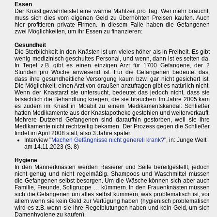
Essen
Der Knast gewährleistet eine warme Mahlzeit pro Tag. Wer mehr braucht,
muss sich dies vom eigenen Geld zu überhöhten Preisen kaufen. Auch
hier profitieren private Firmen. In diesem Falle haben die Gefangenen
zwei Möglichkeiten, um ihr Essen zu finanzieren:
Gesundheit
Die Sterblichkeit in den Knästen ist um vieles höher als in Freiheit. Es gibt
wenig medizinisch geschultes Personal, und wenn, dann ist es selten da.
In Tegel z.B. gibt es einen einzigen Arzt für 1700 Gefangene, der 2
Stunden pro Woche anwesend ist. Für die Gefangenen bedeutet das,
dass ihre gesundheitliche Versorgung kaum bzw. gar nicht gesichert ist.
Die Möglichkeit, einen Arzt von draußen anzufragen gibt es natürlich nicht.
Wenn der Knastarzt sie untersucht, bedeutet das jedoch nicht, dass sie
tatsächlich die Behandlung kriegen, die sie brauchen. Im Jahre 2005 kam
es zudem im Knast in Moabit zu einem Medikamentskandal: Schließer
hatten Medikamente aus der Knastapotheke gestohlen und weiterverkauft.
Mehrere Dutzend Gefangenen sind daraufhin gestorben, weil sie ihre
Medikamente nicht rechtzeitig bekamen. Der Prozess gegen die Schließer
findet im April 2008 statt, also 3 Jahre später.
Interview "
Machen Gefängnisse nicht generell krank?
", in: Junge Welt
am 14.11.2023 (S. 8)
Hygiene
In den Männerknästen werden Rasierer und Seife bereitgestellt, jedoch
nicht genug und nicht regelmäßig. Shampoos und Waschmittel müssen
die Gefangenen selbst besorgen. Um die Wäsche können sich aber auch
Familie, Freunde, Soligruppe … kümmern. In den Frauenknästen müssen
sich die Gefangenen um alles selbst kümmern, was problematisch ist, vor
allem wenn sie kein Geld zur Verfügung haben (hygienisch problematisch
wird es z.B. wenn sie ihre Regelblutungen haben und kein Geld, um sich
Damenhygiene zu kaufen).