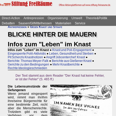
Direct-Action
Antirepression
Organisierung
Umwelt
Theorie&Politik
Debatten
Saasen/GI/Mittelhessen
Materialien
Service
Antirepression
»
Gegen Knast und Strafe
BLICKE HINTER DIE MAUERN
Infos zum "Leben" im Knast
Infos zum "Leben" im Knast
●
Knast und Poli-Engagement
●
Eingesperrte Polit-Aktivistis
●
Leben, Gesundheit und Sterben
●
Pit Scherzls Knastnotizen
●
Angriff Jobcenterchef: Knast
●
Berichte: Thomas Meyer-Falk
●
Berichte aus Gießener Knast
●
Gerichte zu den Bedingungen
●
Mehr Knastberichte
●
Rechte Ideologieschmieden
Der Text stammt aus dem Reader "Der Knast hat keine Fehler,
er ist der Fehler" (S. 465 ff.)
Die Lebensumstände der
Gefangenen
Wenn jemand eingesperrt
wird, nimmt man ihr/ihm
ihre/seine Bürgerrechte für
eine bestimmte Zeit, nicht
aber die Menschenrechte.
Trotzdem gibt es viele
Verfahren vor dem