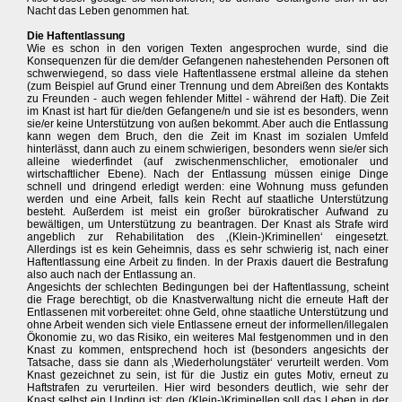
Nacht das Leben genommen hat.
Die Haftentlassung
Wie es schon in den vorigen Texten angesprochen wurde, sind die
Konsequenzen für die dem/der Gefangenen nahestehenden Personen oft
schwerwiegend, so dass viele Haftentlassene erstmal alleine da stehen
(zum Beispiel auf Grund einer Trennung und dem Abreißen des Kontakts
zu Freunden - auch wegen fehlender Mittel - während der Haft). Die Zeit
im Knast ist hart für die/den Gefangene/n und sie ist es besonders, wenn
sie/er keine Unterstützung von außen bekommt. Aber auch die Entlassung
kann wegen dem Bruch, den die Zeit im Knast im sozialen Umfeld
hinterlässt, dann auch zu einem schwierigen, besonders wenn sie/er sich
alleine wiederfindet (auf zwischenmenschlicher, emotionaler und
wirtschaftlicher Ebene). Nach der Entlassung müssen einige Dinge
schnell und dringend erledigt werden: eine Wohnung muss gefunden
werden und eine Arbeit, falls kein Recht auf staatliche Unterstützung
besteht. Außerdem ist meist ein großer bürokratischer Aufwand zu
bewältigen, um Unterstützung zu beantragen. Der Knast als Strafe wird
angeblich zur Rehabilitation des ‚(Klein-)Kriminellen‘ eingesetzt.
Allerdings ist es kein Geheimnis, dass es sehr schwierig ist, nach einer
Haftentlassung eine Arbeit zu finden. In der Praxis dauert die Bestrafung
also auch nach der Entlassung an.
Angesichts der schlechten Bedingungen bei der Haftentlassung, scheint
die Frage berechtigt, ob die Knastverwaltung nicht die erneute Haft der
Entlassenen mit vorbereitet: ohne Geld, ohne staatliche Unterstützung und
ohne Arbeit wenden sich viele Entlassene erneut der informellen/illegalen
Ökonomie zu, wo das Risiko, ein weiteres Mal festgenommen und in den
Knast zu kommen, entsprechend hoch ist (besonders angesichts der
Tatsache, dass sie dann als ‚Wiederholungstäter‘ verurteilt werden. Vom
Knast gezeichnet zu sein, ist für die Justiz ein gutes Motiv, erneut zu
Haftstrafen zu verurteilen. Hier wird besonders deutlich, wie sehr der
Knast selbst ein Unding ist: den (Klein-)Kriminellen soll das Leben in der