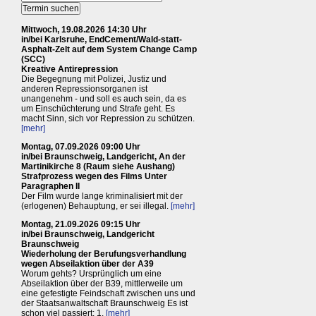
Mittwoch, 19.08.2026 14:30 Uhr
in/bei Karlsruhe, EndCement/Wald-statt-
Asphalt-Zelt auf dem System Change Camp
(SCC)
Kreative Antirepression
Die Begegnung mit Polizei, Justiz und
anderen Repressionsorganen ist
unangenehm - und soll es auch sein, da es
um Einschüchterung und Strafe geht. Es
macht Sinn, sich vor Repression zu schützen.
[mehr]
Montag, 07.09.2026 09:00 Uhr
in/bei Braunschweig, Landgericht, An der
Martinikirche 8 (Raum siehe Aushang)
Strafprozess wegen des Films Unter
Paragraphen II
Der Film wurde lange kriminalisiert mit der
(erlogenen) Behauptung, er sei illegal.
[mehr]
Montag, 21.09.2026 09:15 Uhr
in/bei Braunschweig, Landgericht
Braunschweig
Wiederholung der Berufungsverhandlung
wegen Abseilaktion über der A39
Worum gehts? Ursprünglich um eine
Abseilaktion über der B39, mittlerweile um
eine gefestigte Feindschaft zwischen uns und
der Staatsanwaltschaft Braunschweig Es ist
schon viel passiert: 1.
[mehr]