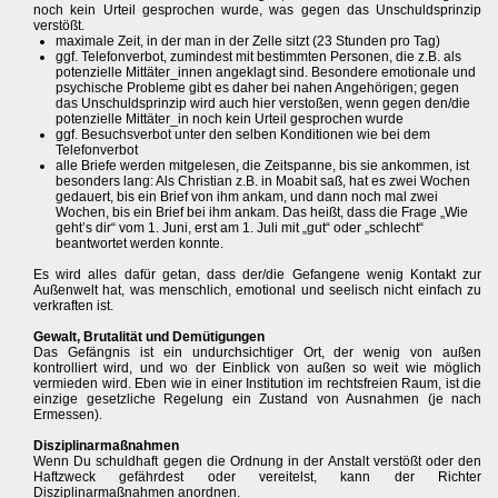
noch kein Urteil gesprochen wurde, was gegen das Unschuldsprinzip
verstößt.
maximale Zeit, in der man in der Zelle sitzt (23 Stunden pro Tag)
ggf. Telefonverbot, zumindest mit bestimmten Personen, die z.B. als
potenzielle Mittäter_innen angeklagt sind. Besondere emotionale und
psychische Probleme gibt es daher bei nahen Angehörigen; gegen
das Unschuldsprinzip wird auch hier verstoßen, wenn gegen den/die
potenzielle Mittäter_in noch kein Urteil gesprochen wurde
ggf. Besuchsverbot unter den selben Konditionen wie bei dem
Telefonverbot
alle Briefe werden mitgelesen, die Zeitspanne, bis sie ankommen, ist
besonders lang: Als Christian z.B. in Moabit saß, hat es zwei Wochen
gedauert, bis ein Brief von ihm ankam, und dann noch mal zwei
Wochen, bis ein Brief bei ihm ankam. Das heißt, dass die Frage „Wie
geht’s dir“ vom 1. Juni, erst am 1. Juli mit „gut“ oder „schlecht“
beantwortet werden konnte.
Es wird alles dafür getan, dass der/die Gefangene wenig Kontakt zur
Außenwelt hat, was menschlich, emotional und seelisch nicht einfach zu
verkraften ist.
Gewalt, Brutalität und Demütigungen
Das Gefängnis ist ein undurchsichtiger Ort, der wenig von außen
kontrolliert wird, und wo der Einblick von außen so weit wie möglich
vermieden wird. Eben wie in einer Institution im rechtsfreien Raum, ist die
einzige gesetzliche Regelung ein Zustand von Ausnahmen (je nach
Ermessen).
Disziplinarmaßnahmen
Wenn Du schuldhaft gegen die Ordnung in der Anstalt verstößt oder den
Haftzweck gefährdest oder vereitelst, kann der Richter
Disziplinarmaßnahmen anordnen.