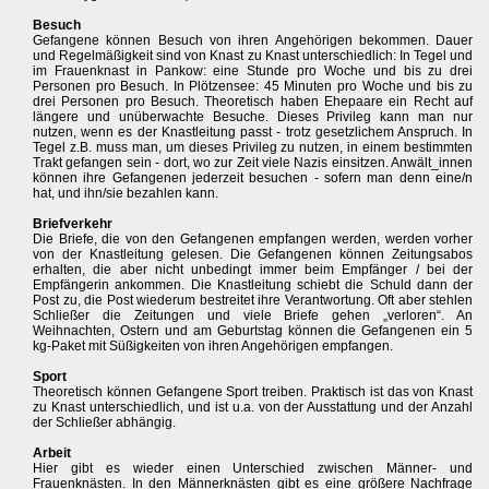
Besuch
Gefangene können Besuch von ihren Angehörigen bekommen. Dauer
und Regelmäßigkeit sind von Knast zu Knast unterschiedlich: In Tegel und
im Frauenknast in Pankow: eine Stunde pro Woche und bis zu drei
Personen pro Besuch. In Plötzensee: 45 Minuten pro Woche und bis zu
drei Personen pro Besuch. Theoretisch haben Ehepaare ein Recht auf
längere und unüberwachte Besuche. Dieses Privileg kann man nur
nutzen, wenn es der Knastleitung passt - trotz gesetzlichem Anspruch. In
Tegel z.B. muss man, um dieses Privileg zu nutzen, in einem bestimmten
Trakt gefangen sein - dort, wo zur Zeit viele Nazis einsitzen. Anwält_innen
können ihre Gefangenen jederzeit besuchen - sofern man denn eine/n
hat, und ihn/sie bezahlen kann.
Briefverkehr
Die Briefe, die von den Gefangenen empfangen werden, werden vorher
von der Knastleitung gelesen. Die Gefangenen können Zeitungsabos
erhalten, die aber nicht unbedingt immer beim Empfänger / bei der
Empfängerin ankommen. Die Knastleitung schiebt die Schuld dann der
Post zu, die Post wiederum bestreitet ihre Verantwortung. Oft aber stehlen
Schließer die Zeitungen und viele Briefe gehen „verloren“. An
Weihnachten, Ostern und am Geburtstag können die Gefangenen ein 5
kg-Paket mit Süßigkeiten von ihren Angehörigen empfangen.
Sport
Theoretisch können Gefangene Sport treiben. Praktisch ist das von Knast
zu Knast unterschiedlich, und ist u.a. von der Ausstattung und der Anzahl
der Schließer abhängig.
Arbeit
Hier gibt es wieder einen Unterschied zwischen Männer- und
Frauenknästen. In den Männerknästen gibt es eine größere Nachfrage