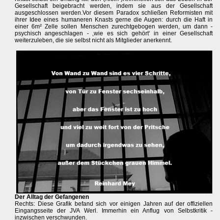
Gesellschaft beigebracht werden, indem sie aus der Gesellschaft
ausgeschlossen werden.Vor diesem Paradox schließen Reformisten mit
ihrer Idee eines humaneren Knasts gerne die Augen: durch die Haft in
einer 6m² Zelle sollen Menschen zurechtgebogen werden, um dann -
psychisch angeschlagen - ‚wie es sich gehört‘ in einer Gesellschaft
weiterzuleben, die sie selbst nicht als Mitglieder anerkennt.
Der Alltag der Gefangenen
Rechts: Diese Grafik befand sich vor einigen Jahren auf der offiziellen
Eingangsseite der JVA Werl. Immerhin ein Anflug von Selbstkritik -
inzwischen verschwunden.