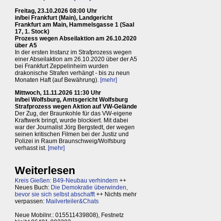
Freitag, 23.10.2026 08:00 Uhr
in/bei Frankfurt (Main), Landgericht
Frankfurt am Main, Hammelsgasse 1 (Saal
17, 1. Stock)
Prozess wegen Abseilaktion am 26.10.2020
über A5
In der ersten Instanz im Strafprozess wegen
einer Abseilaktion am 26.10.2020 über der A5
bei Frankfurt Zeppelinheim wurden
drakonische Strafen verhängt - bis zu neun
Monaten Haft (auf Bewährung).
[mehr]
Mittwoch, 11.11.2026 11:30 Uhr
in/bei Wolfsburg, Amtsgericht Wolfsburg
Strafprozess wegen Aktion auf VW-Gelände
Der Zug, der Braunkohle für das VW-eigene
Kraftwerk bringt, wurde blockiert. Mit dabei
war der Journalist Jörg Bergstedt, der wegen
seinen kritischen Filmen bei der Justiz und
Polizei in Raum Braunschweig/Wolfsburg
verhasst ist.
[mehr]
Weiterlesen
Kreis Gießen: B49-Neubau verhindern
++
Neues Buch:
Die Demokratie überwinden,
bevor sie sich selbst abschafft
++ Nichts mehr
verpassen:
Mailverteiler&Chats
Neue Mobilnr.: 015511439808), Festnetz