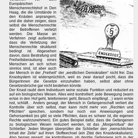
Europäischen
Menschenrechtshof in Den
Haag, die die Umstände in
den Knästen anprangern,
und die daher zeigen, dass
selbst die Menschenrechte
der Betroffenen verletzt
werden. Die Masse an
Verfahren zeigt außerdem,
dass die Verletzung der
Menschenrechte strukturell
bedingt ist. Abgesehen
davon, dass Bestrafung und
Freiheitsberaubung eines
Menschen an sich schon
sinnlos sind, ist aber auch
der Mensch in der „Freiheit“ der „westlichen Demokratien“ nicht frei. Das
Knastsystem ist widersprüchlich, weil es zwar darauf pocht, dass die
BürgerInnen die Gesetze einzuhalten haben, selbst aber ohne
Gesetzesbrüche gar nicht bestehen könnte.
Der Knast raubt dem Individuum seine soziale Funktion und reduziert es
auf ein biologisches Wesen. Alles wird kontrolliert: jede Bewegung (wann
er/sie in den Hof geht, telefonieren geht, Besuch empfängt…) wann er/sie
isst, schläft… Anders gesagt, der Mensch in Gefangenschaft verliert die
Kontrolle über sich selbst, man kann nicht mehr von „Rechten und
Pflichten“ sprechen, sondern nur noch von Anweisungen und
Gehorsamkeit (es gibt so viele Pflichten, dass es schwer ist, die eigenen
Rechte wahrzunehmen). Ein gutes Beispiel dafür, dass die Gefangenen
zu biologischen Wesen reduziert werden, ist das „Morgenritual“ der
Schließer: Jeden Morgen überprüfen die Schließer den „menschlichen
Inhalt der Zelle“ auf ihren Stoffwechsel (ein Zitat des Knastvokabulars).
Also besser gesagt: sie kontrollieren, ob der/die Gefangene sich in der