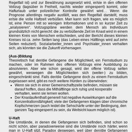
Regelfall ist) und zur Bewährung ausgesetzt wird, er/sie in den offenen
Vollzug (tagsüber in Freiheit, nachts wieder eingesperrt) kommt, oder
Hafturlaub unter polizeilicher Kontrolle gewährt wird… Wenn die
Prognose allerdings negativ ausfällt, was den Regelfall darstellt, muss
er/sie die volle Haftzeit verbüßen. Man kann sich fragen, wie es möglich
ist, eine Person mit so wenigen Informationen und in so kurzer Zeit zu
„analysieren“. Vollzugspläne werden dem Mensch als Individuum
grundsätzlich nicht gerecht: die zu verbüßende Zeit im Knast wird in einem
kleinen Kreis von Menschen entschieden, und der Bericht dieses kleinen
Kreises ist ca. zehn Seiten lang (das Leben eines Häftlings wird auf zehn
Seiten reduziert). Sozialarbeiter_innen und Psychiater_innen verhalten
sich, als könnten sie die Zukunft vorhersagen.
(Aus-)Bildung
Theoretisch hat der/die Gefangene die Möglichkeit, ein Fernstudium zu
machen, oder im Rahmen des offenen Vollzugs eine Ausbildung zu
absolvieren. Aber wie schon gesagt, wird der offene Vollzug selten
gewährt, weswegen die Möglichkeiten sich (weiter-) zu bilden,
eingeschränkt sind. Falls der/die Gefangene doch zu einem Fernstudium
zugelassen wird, gibt es noch weitere Hürden zu überwinden:
Wenn sie sich in einer Gemeinschaftszelle befinden, müssen sie
darauf hoffen, dass die Mithäftlinge sich ruhig und kooperativ
verhalten, wenn sie lernen wollen.
Der Knastaufenthalt generell hat negative Auswirkungen auf die
Konzentrationsfähigkeit; viele der Gefangenen klagen über chronische
Kopfschmerzen (auch leidet die Sehschärfe unter der Bedingung, den
ganzen Tag eingesperrt zu sein, da Weitsicht kaum möglich ist).
U-Haft
Die Umstände, in denen die Gefangenen sich befinden, sind schon so
nicht schön, aber paradoxerweise sind die Umstände noch härter, wenn
man in U-Haft sitzt. Paradox deswegen, weil über den/die Gefangenen