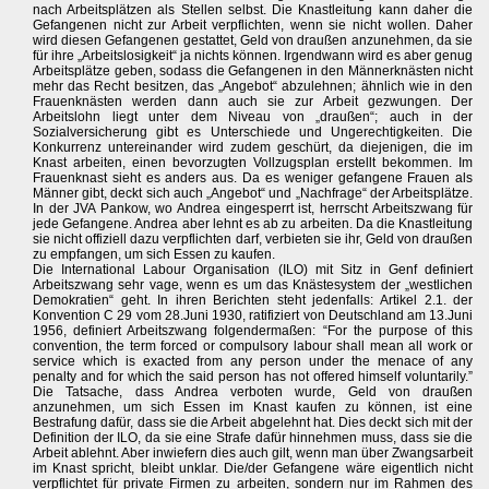
nach Arbeitsplätzen als Stellen selbst. Die Knastleitung kann daher die
Gefangenen nicht zur Arbeit verpflichten, wenn sie nicht wollen. Daher
wird diesen Gefangenen gestattet, Geld von draußen anzunehmen, da sie
für ihre „Arbeitslosigkeit“ ja nichts können. Irgendwann wird es aber genug
Arbeitsplätze geben, sodass die Gefangenen in den Männerknästen nicht
mehr das Recht besitzen, das „Angebot“ abzulehnen; ähnlich wie in den
Frauenknästen werden dann auch sie zur Arbeit gezwungen. Der
Arbeitslohn liegt unter dem Niveau von „draußen“; auch in der
Sozialversicherung gibt es Unterschiede und Ungerechtigkeiten. Die
Konkurrenz untereinander wird zudem geschürt, da diejenigen, die im
Knast arbeiten, einen bevorzugten Vollzugsplan erstellt bekommen. Im
Frauenknast sieht es anders aus. Da es weniger gefangene Frauen als
Männer gibt, deckt sich auch „Angebot“ und „Nachfrage“ der Arbeitsplätze.
In der JVA Pankow, wo Andrea eingesperrt ist, herrscht Arbeitszwang für
jede Gefangene. Andrea aber lehnt es ab zu arbeiten. Da die Knastleitung
sie nicht offiziell dazu verpflichten darf, verbieten sie ihr, Geld von draußen
zu empfangen, um sich Essen zu kaufen.
Die International Labour Organisation (ILO) mit Sitz in Genf definiert
Arbeitszwang sehr vage, wenn es um das Knästesystem der „westlichen
Demokratien“ geht. In ihren Berichten steht jedenfalls: Artikel 2.1. der
Konvention C 29 vom 28.Juni 1930, ratifiziert von Deutschland am 13.Juni
1956, definiert Arbeitszwang folgendermaßen: “For the purpose of this
convention, the term forced or compulsory labour shall mean all work or
service which is exacted from any person under the menace of any
penalty and for which the said person has not offered himself voluntarily.”
Die Tatsache, dass Andrea verboten wurde, Geld von draußen
anzunehmen, um sich Essen im Knast kaufen zu können, ist eine
Bestrafung dafür, dass sie die Arbeit abgelehnt hat. Dies deckt sich mit der
Definition der ILO, da sie eine Strafe dafür hinnehmen muss, dass sie die
Arbeit ablehnt. Aber inwiefern dies auch gilt, wenn man über Zwangsarbeit
im Knast spricht, bleibt unklar. Die/der Gefangene wäre eigentlich nicht
verpflichtet für private Firmen zu arbeiten, sondern nur im Rahmen des