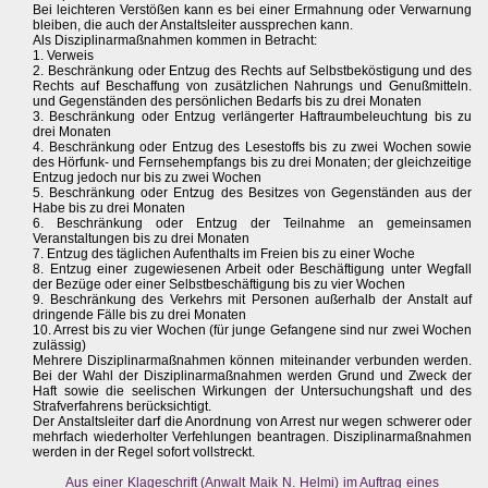
Bei leichteren Verstößen kann es bei einer Ermahnung oder Verwarnung
bleiben, die auch der Anstaltsleiter aussprechen kann.
Als Disziplinarmaßnahmen kommen in Betracht:
1. Verweis
2. Beschränkung oder Entzug des Rechts auf Selbstbeköstigung und des
Rechts auf Beschaffung von zusätzlichen Nahrungs und Genußmitteln.
und Gegenständen des persönlichen Bedarfs bis zu drei Monaten
3. Beschränkung oder Entzug verlängerter Haftraumbeleuchtung bis zu
drei Monaten
4. Beschränkung oder Entzug des Lesestoffs bis zu zwei Wochen sowie
des Hörfunk- und Fernsehempfangs bis zu drei Monaten; der gleichzeitige
Entzug jedoch nur bis zu zwei Wochen
5. Beschränkung oder Entzug des Besitzes von Gegenständen aus der
Habe bis zu drei Monaten
6. Beschränkung oder Entzug der Teilnahme an gemeinsamen
Veranstaltungen bis zu drei Monaten
7. Entzug des täglichen Aufenthalts im Freien bis zu einer Woche
8. Entzug einer zugewiesenen Arbeit oder Beschäftigung unter Wegfall
der Bezüge oder einer Selbstbeschäftigung bis zu vier Wochen
9. Beschränkung des Verkehrs mit Personen außerhalb der Anstalt auf
dringende Fälle bis zu drei Monaten
10. Arrest bis zu vier Wochen (für junge Gefangene sind nur zwei Wochen
zulässig)
Mehrere Disziplinarmaßnahmen können miteinander verbunden werden.
Bei der Wahl der Disziplinarmaßnahmen werden Grund und Zweck der
Haft sowie die seelischen Wirkungen der Untersuchungshaft und des
Strafverfahrens berücksichtigt.
Der Anstaltsleiter darf die Anordnung von Arrest nur wegen schwerer oder
mehrfach wiederholter Verfehlungen beantragen. Disziplinarmaßnahmen
werden in der Regel sofort vollstreckt.
Aus einer Klageschrift (Anwalt Maik N. Helmi) im Auftrag eines