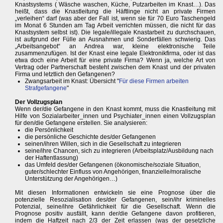
Knastsystems ( Wäsche waschen, Küche, Putzarbeiten im Knast…). Das
heißt, dass die Knastleitung die Häftlinge nicht an private Firmen
„verleihen“ darf (was aber der Fall ist, wenn sie für 70 Euro Taschengeld
im Monat 6 Stunden am Tag Arbeit verrichten müssen, die nicht für das
Knastsystem selbst ist). Die legale/illegale Knastarbeit zu durchschauen,
ist aufgrund der Fülle an Ausnahmen und Sonderfällen schwierig. Das
„Arbeitsangebot“ an Andrea war, kleine elektronische Teile
zusammenzufügen. Ist der Knast eine legale Elektronikfirma, oder ist das
etwa doch eine Arbeit für eine private Firma? Wenn ja, welche Art von
Vertrag oder Partnerschaft besteht zwischen dem Knast und der privaten
Firma und letztlich den Gefangenen?
Zwangsarbeit im Knast: Übersicht "
Für diese Firmen arbeiten
Strafgefangene
"
Der Vollzugsplan
Wenn der/die Gefangene in den Knast kommt, muss die Knastleitung mit
Hilfe von Sozialarbeiter_innen und Psychiater_innen einen Vollzugsplan
für den/die Gefangene erstellen. Sie analysieren:
die Persönlichkeit
die persönliche Geschichte des/der Gefangenen
seinen/ihren Willen, sich in die Gesellschaft zu integrieren
seine/ihre Chancen, sich zu integrieren (Arbeitsplatz/Ausbildung nach
der Haftentlassung)
das Umfeld des/der Gefangenen (ökonomische/soziale Situation,
guter/schlechter Einfluss von Angehörigen, finanzielle/moralische
Unterstützung der Angehörigen…)
Mit diesen Informationen entwickeln sie eine Prognose über die
potenzielle Resozialisation des/der Gefangenen, sein/ihr kriminelles
Potenzial, seine/ihre Gefährlichkeit für die Gesellschaft. Wenn die
Prognose positiv ausfällt, kann der/die Gefangene davon profitieren,
indem die Haftzeit nach 2/3 der Zeit erlassen (was der gesetzliche