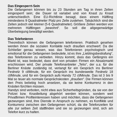
Das Eingesperrt-Sein
Die Gefangenen können bis zu 23 Stunden am Tag in ihren Zellen
eingesperrt sein; die Dauer ist variabel und von Knast zu Knast
unterschiedlich. Eine EU-Richtlinie besagt, dass einem Häftling
mindestens 9 Quadratmeter Platz pro Zelle zustehen. Tatsächlich sind die
Zellen jedoch viel kleiner (5-6 Quadratmeter). Größere Zellen werden von
mehreren Häftlingen „bewohnt“. So soll die allgegenwärtige
Überbelegung bewältigt werden.
Das Telefonieren
Theoretisch können die Gefangenen telefonieren. Praktisch gesehen
werden ihnen die sozialen Kontakte nach draußen erschwert: Da die
Schließer genau wissen, was das Telefonieren psychologisch und
emotional für die Gefangenen bedeutete, ist es ihre „Lieblingsbestrafung“,
das Telefonieren zu verbieten. Hinzu kommt, dass das Gefängnis ein
Markt ist, was bedeutet, dass dort von privaten Firmen ein Absatzmarkt
erschlossen wird. Der private Telefonanbieter „Telio“, der u.a. für die
Berliner Knäste zuständig ist, verlangt für ein Gespräch ins Berliner
Festnetz 9 ct/Minute, für ein Gespräch ins bundesweite Festnetz 18
ct/Minute, und für ein Gespräch aufs Handy 72 ct/Minute. Das ist 3 bis 9
Mal so teuer als normale Gesprächskosten „draußen“. Die Firmen können
den Preis beliebig hoch ansetzen, da sie keine Konkurrenz in den
Knästen fürchten müssen.
Handys sind verboten, nicht etwa aus Sicherheitsgründen, da sie von der
Polizei bzw. Knastleitung abgehört werden können, sondern weil
Privatfirmen Profiteinteressen haben und möchten, dass die Gefangenen
gezwungen sind, ihre Dienste in Anspruch zu nehmen, es Konflikte und
Konkurrenz zwischen den Gefangenen schürt, da die Telefonzeiten für
alle zur selben Zeit stattfinden und sie so gezwungen sind, sich am
Telefon kurz zu halten.