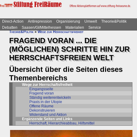
Direct-Action
Antirepression
Organisierung
Umwelt
Theorie&Politik
Debatten
Saasen/GI/Mittelhessen
Materialien
Service
Theorie&Politik
»
Wege zur Herrschaftsfreiheit
FRAGEND VORAN ... DIE
(MÖGLICHEN) SCHRITTE HIN ZUR
HERRSCHAFTSFREIEN WELT
Übersicht über die Seiten dieses
Themenbereichs
Wege zur Herrschaftsfreiheit
Eingangsseite
Fragend voran
Ständig weiterentwickeln
Praxis in der Utopie
Offene Räume
Dekonstruieren
Widerstand und Aktion
Ergänzende Seiten und Links
Herrschaft, Hierarchieabbau, Hilfsmittel