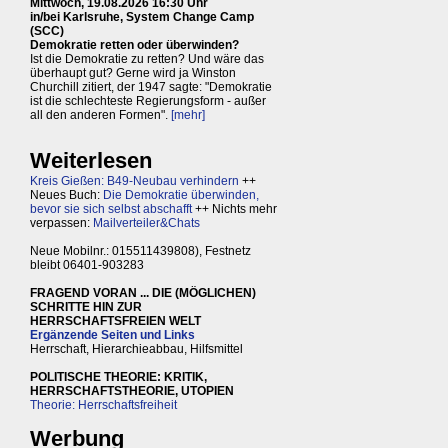
Mittwoch, 19.08.2026 16:30 Uhr
in/bei Karlsruhe, System Change Camp
(SCC)
Demokratie retten oder überwinden?
Ist die Demokratie zu retten? Und wäre das
überhaupt gut? Gerne wird ja Winston
Churchill zitiert, der 1947 sagte: "Demokratie
ist die schlechteste Regierungsform - außer
all den anderen Formen".
[mehr]
Weiterlesen
Kreis Gießen: B49-Neubau verhindern
++
Neues Buch:
Die Demokratie überwinden,
bevor sie sich selbst abschafft
++ Nichts mehr
verpassen:
Mailverteiler&Chats
Neue Mobilnr.: 015511439808), Festnetz
bleibt 06401-903283
FRAGEND VORAN ... DIE (MÖGLICHEN)
SCHRITTE HIN ZUR
HERRSCHAFTSFREIEN WELT
Ergänzende Seiten und Links
Herrschaft, Hierarchieabbau, Hilfsmittel
POLITISCHE THEORIE: KRITIK,
HERRSCHAFTSTHEORIE, UTOPIEN
Theorie: Herrschaftsfreiheit
Werbung