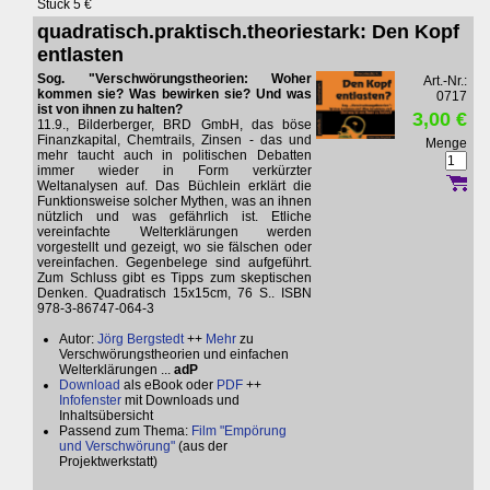
Stück 5 €
quadratisch.praktisch.theoriestark: Den Kopf
entlasten
Sog. "Verschwörungstheorien: Woher
Art.-Nr.:
kommen sie? Was bewirken sie? Und was
0717
ist von ihnen zu halten?
3,00 €
11.9., Bilderberger, BRD GmbH, das böse
Finanzkapital, Chemtrails, Zinsen - das und
Menge
mehr taucht auch in politischen Debatten
immer wieder in Form verkürzter
Weltanalysen auf. Das Büchlein erklärt die
Funktionsweise solcher Mythen, was an ihnen
nützlich und was gefährlich ist. Etliche
vereinfachte Welterklärungen werden
vorgestellt und gezeigt, wo sie fälschen oder
vereinfachen. Gegenbelege sind aufgeführt.
Zum Schluss gibt es Tipps zum skeptischen
Denken. Quadratisch 15x15cm, 76 S.. ISBN
978-3-86747-064-3
Autor:
Jörg Bergstedt
++
Mehr
zu
Verschwörungstheorien und einfachen
Welterklärungen ...
adP
Download
als eBook oder
PDF
++
Infofenster
mit Downloads und
Inhaltsübersicht
Passend zum Thema:
Film "Empörung
und Verschwörung"
(aus der
Projektwerkstatt)