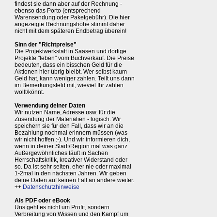
findest sie dann aber auf der Rechnung -
ebenso das Porto (entsprechend
Warensendung oder Paketgebühr). Die hier
angezeigte Rechnungshöhe stimmt daher
nicht mit dem späteren Endbetrag überein!
Sinn der "Richtpreise"
Die Projektwerkstatt in Saasen und dortige
Projekte "leben" vom Buchverkauf. Die Preise
bedeuten, dass ein bisschen Geld für die
Aktionen hier übrig bleibt. Wer selbst kaum
Geld hat, kann weniger zahlen. Teilt uns dann
im Bemerkungsfeld mit, wieviel Ihr zahlen
wollt/könnt.
Verwendung deiner Daten
Wir nutzen Name, Adresse usw. für die
Zusendung der Materialien - logisch. Wir
speichern sie für den Fall, dass wir an die
Bezahlung nochmal erinnern müssen (was
wir nicht hoffen :-). Und wir informieren dich,
wenn in deiner Stadt/Region mal was ganz
Außergewöhnliches läuft in Sachen
Herrschaftskritik, kreativer Widerstand oder
so. Da ist sehr selten, eher nie oder maximal
1-2mal in den nächsten Jahren. Wir geben
deine Daten auf keinen Fall an andere weiter.
++
Datenschutzhinweise
Als PDF oder eBook
Uns geht es nicht um Profit, sondern
Verbreitung von Wissen und den Kampf um