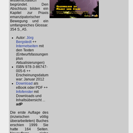
wissenschaftlich
begründet. Den
Abschluss bilden ein
Kapitel zur Praxis
emanzipatorischer
Bewegung und ein
umfangreiches Glossar.
354 S., A5.
Autor:
Jörg
Bergstedt
++
Internetseiten
mit
den Texten
(Entwurfsfassungen
plus
Aktualisierungen)
ISBN 978-3-86747-
005-6 ++
Erscheinungsdatum
war: Januar 2012
Download
als
eBook oder PDF ++
Infofenster
mit
Downloads und
Inhaltsübersicht ...
adP
Die erste Auflage des
(inzwischen völlig
überarbeiteten) Buches
erschien 1999. Sie
hatte 164 Seiten.