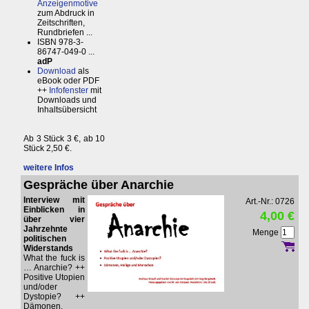
Anzeigenmotive
zum Abdruck in
Zeitschriften,
Rundbriefen ...
ISBN 978-3-
86747-049-0 ...
adP
Download
als
eBook oder PDF
++
Infofenster
mit
Downloads und
Inhaltsübersicht
Ab 3 Stück 3 €, ab 10
Stück 2,50 €.
weitere Infos
Gespräche über Anarchie
Interview mit
Art.-Nr.: 0726
Einblicken in
4,00 €
über vier
Jahrzehnte
Menge
politischen
Widerstands
What the fuck is
… Anarchie? ++
Positive Utopien
und/oder
Dystopie? ++
Dämonen,