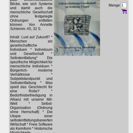
Blicke, wie sich Systeme
Menge
und damit auch die
menschliche Gesellschaft
ohne festgelegte
Ordnungen entfalten
können. Von Annette
Schlemm. A5, 32 S.
Inhalt: Lust auf Zukunft? *
Menschen als
gesellschaftliche
Individuen * Individuum
und Gesellschaft *
Selbstentfaltung* Die
spezifische Möglichkeit für
menschliche Individuen *
Bürgerlich- moderne
Verhältnisse *
Subjektstandpunkt und
Selbstentfaltung * Was
spielt das Geschlecht für
eine Rolle? *
Bedürfnisbefriedigung in
Allianz mit unserer Mit-
Welt * Selbst-
Organisation (Ordnung
ohne Herrschaft) * Die
Utopie einer
selbstentfaltungsbasierten
Wirtschaft * Freie Software
als Keimform * Historische
Möglichkeits-