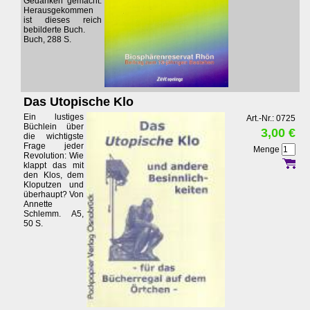
Gedanken gemacht.
Herausgekommen
ist dieses reich
bebilderte Buch.
Buch, 288 S.
Das Utopische Klo
Ein lustiges
Art.-Nr.: 0725
Büchlein über
3,00 €
die wichtigste
Frage jeder
Menge
Revolution: Wie
klappt das mit
den Klos, dem
Kloputzen und
überhaupt? Von
Annette
Schlemm. A5,
50 S.