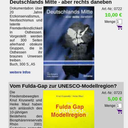
Deutschlands Mitte - aber rechts daneben
Dokumentation über
Art.-Nr.: 0722
20 Jahre
10,00 €
Erzkonservatismus,
Neofaschismus und
Menge
latente
Fremdenfeindlichkeit
in Osthessen.
Vorgestellt werden
auf 300 Seiten
allerhand obskure
Gruppen, die in
Osthessen ihr
braunes Unwesen
treiben.
Buch, 300 S., A5
weitere Infos
Vom Fulda-Gap zur UNESCO-Modellregion?
Die
Art.-Nr.: 0723
Friedensbewegten
5,00 €
Knut Krusewitz und
Heike Maul haben
Menge
sich anlässlich des
10-jährigen
Bestehens des
Biosphärenreservats
Rhön 2001