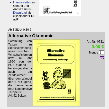
Internetseiten
zu
Gender und
Antisexismus ++
Download
als
eBook oder PDF ...
adP
Ab 3 Stück 0,80 €.
Alternative Ökonomie
Sammlung von
Art.-Nr.: 0721
Texten zu
3,00 €
Selbstverwaltung,
anarchistischen
Menge
Wirtschaftsformen
usw. Im Jahr
1990 von der
BUNDjugend
herausgegeben -
auch ein
Zeitdokument
über den Wandel
der BUNDjugend,
die heute eine
eher konservative
Truppe ist.
A4, 52 Seiten