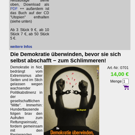
Neuauflage siehe
oben, Download als
PDF
++ außerdem ist
das Buch auf der CD
"Utopien" enthalten
(siehe unten)
Ab 3 Stück 9 €, ab 10
Stück 7 €, ab 50 Stück
5 €.
weitere Infos
Die Demokratie überwinden, bevor sie sich
selbst abschafft − zum Schlimmeren!
Demokratie in Not,
Art.-Nr.: 0701
bedrängt vom
14,00 €
Extremismus aller
Seiten und im Stich
Menge
gelassen wegen
wachsender
Politikabstinenz in
der
gesellschaftlichen
"Mitte". Immerhin:
Hunderttausende
folgen brav den
Aufrufen zum
Rettungseinsatz,
fordern gemeinsam
mit den
Regierenden