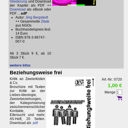
Gliederung
und Download
der Kapitel als PDF ++
Download
als eBook oder
PDF ...
adP
Autor:
Jörg Bergstedt
++ Gesammelte
Zitate
aus NGOs
Buchhandelspreis fest:
14 Euro
ISBN 978-3-86747-
007-0
Ab 3 Stück 9 €, ab 10
Stück 7 €.
weitere Infos
Beziehungsweise frei
Kritik an Zweierkisten
Art.-Nr.: 0720
& Co.
1,00 €
Broschüre mit Texten
zur Kritik an der
Menge
Liebes-Ideologie,
Zweierbeziehungen,
der Kategorisierung
zwischenmenschlicher
Kontakte, über
Eifersucht und mehr.
A5-Heft, 20 Seiten.
Download als
.pdf