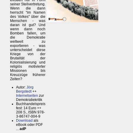
existiert nur in Form
seiner Stellvertretung.
Wenn die dann
herrscht "im Namen
des Volkes" über die
Menschen - was
daran ist gut? Und
wenn dann noch
Bomben fallen, um
die Demokratie
weltweit zu
exportieren - was
unterscheidet diese
Kriege von der
Brutalität der
Kolonialisierung und
religiös motivierter
Missionen bis
Kreuzzüge früherer
Zeiten?
Autor:
Jörg
Bergstedt
++
Internetseiten
zur
Demokratiekritik
Buchhandelspreis
fest: 14 Euro ++
208 S., ISBN 978-
3-86747-004-9
Download
als
eBook oder PDF
...
adP