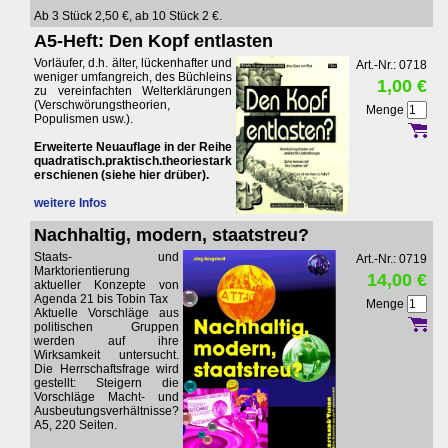
Ab 3 Stück 2,50 €, ab 10 Stück 2 €.
A5-Heft: Den Kopf entlasten
Vorläufer, d.h. älter, lückenhafter und
Art.-Nr.: 0718
weniger umfangreich, des Büchleins
1,00 €
zu vereinfachten Welterklärungen
(Verschwörungstheorien,
Menge
Populismen usw.).
Erweiterte Neuauflage in der Reihe
quadratisch.praktisch.theoriestark
erschienen (siehe hier drüber).
weitere Infos
Nachhaltig, modern, staatstreu?
Staats- und
Art.-Nr.: 0719
Marktorientierung
14,00 €
aktueller Konzepte von
Agenda 21 bis Tobin Tax
Menge
Aktuelle Vorschläge aus
politischen Gruppen
werden auf ihre
Wirksamkeit untersucht.
Die Herrschaftsfrage wird
gestellt: Steigern die
Vorschläge Macht- und
Ausbeutungsverhältnisse?
A5, 220 Seiten.