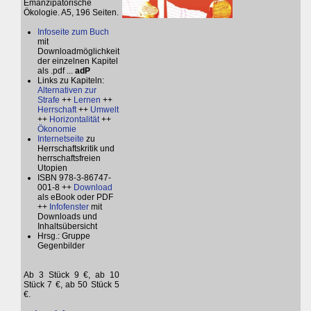
Emanzipatorische
Ökologie. A5, 196 Seiten.
Infoseite zum Buch
mit
Downloadmöglichkeit
der einzelnen Kapitel
als .pdf ...
adP
Links zu Kapiteln:
Alternativen zur
Strafe
++
Lernen
++
Herrschaft
++
Umwelt
++
Horizontalität
++
Ökonomie
Internetseite
zu
Herrschaftskritik und
herrschaftsfreien
Utopien
ISBN 978-3-86747-
001-8 ++
Download
als eBook oder PDF
++
Infofenster
mit
Downloads und
Inhaltsübersicht
Hrsg.: Gruppe
Gegenbilder
Ab 3 Stück 9 €, ab 10
Stück 7 €, ab 50 Stück 5
€.