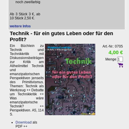
noch zweifarbig
Ab 3 Stück 3 €, ab
10 Stück 2,50 €.
weitere Infos
Technik - für ein gutes Leben oder für den
Profit?
Ein Büchlein zu
Art.-Nr.: 0705
Technik und
4,00 €
Technikkritik mit
Diskussionsbeiträgen
Menge
zur Kritik am
Allheilmittel Technik
und
emanzipatorischen
Perspektiven jenseits
des Primitivismus.
Themen: Technik als
Werkzeug ++ Debatte
um Technikkritik ++
Was wäre
emanzipatorische
Technik? ++
Perspektiven. A5, 114
S.
Download
als
PDF ++