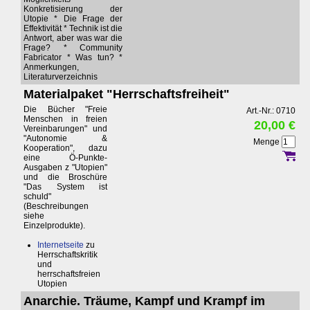
Konkretisierung der
Utopie * Die Frage der
Effektivität * Technik ist die
Antwort, aber was war die
Frage? * Community
Fabricator * Was tun? *
Anmerkungen,
Literaturverzeichnis
Materialpaket "Herrschaftsfreiheit"
Die Bücher "Freie
Art.-Nr.: 0710
Menschen in freien
20,00 €
Vereinbarungen" und
"Autonomie &
Menge
Kooperation", dazu
eine Ö-Punkte-
Ausgaben z "Utopien"
und die Broschüre
"Das System ist
schuld"
(Beschreibungen
siehe
Einzelprodukte).
Internetseite
zu
Herrschaftskritik
und
herrschaftsfreien
Utopien
Anarchie. Träume, Kampf und Krampf im