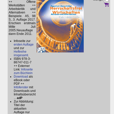
++ Offene
Werkstätten ++
Arbeitskritik und
Alternativen ++
Beispiele. A5, 98
S., 3. Auflage 2017.
Erschien erstmals
Mitte Juli
2005.Neuauflage
dann Ende 2011.
Infoseite zur
ersten Auflage
und zur
Heftreihe
insgesamt
.
ISBN 978-3-
86747-011-7
++ Externer
Link:
Infoseite
zum Büchlein
Download
als
eBook oder
PDF ++
Infofenster
mit
Downloads und
Inhaltsübersicht
...
adP
Zur Abbildung:
Titel der
aktuellen
Auflage nur