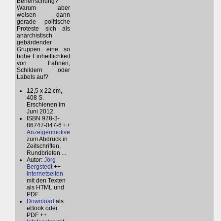
Beherrschung?
Warum aber
weisen dann
gerade politische
Proteste sich als
anarchistisch
gebärdender
Gruppen eine so
hohe Einheitlichkeit
von Fahnen,
Schildern oder
Labels auf?
12,5 x 22 cm,
408 S.
Erschienen im
Juni 2012.
ISBN 978-3-
86747-047-6 ++
Anzeigenmotive
zum Abdruck in
Zeitschriften,
Rundbriefen ...
Autor:
Jörg
Bergstedt
++
Internetseiten
mit den Texten
als HTML und
PDF
Download
als
eBook oder
PDF ++