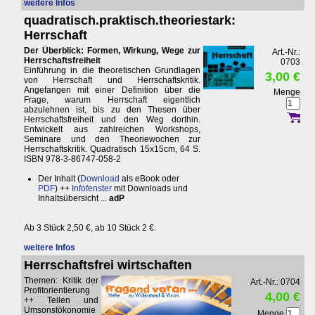
weitere Infos
quadratisch.praktisch.theoriestark:
Herrschaft
Der Überblick: Formen, Wirkung, Wege zur
Art.-Nr.:
Herrschaftsfreiheit
0703
Einführung in die theoretischen Grundlagen
3,00 €
von Herrschaft und Herrschaftskritik.
Angefangen mit einer Definition über die
Menge
Frage, warum Herrschaft eigentlich
abzulehnen ist, bis zu den Thesen über
Herrschaftsfreiheit und den Weg dorthin.
Entwickelt aus zahlreichen Workshops,
Seminare und den Theoriewochen zur
Herrschaftskritik. Quadratisch 15x15cm, 64 S.
ISBN 978-3-86747-058-2
Der Inhalt (
Download
als eBook oder
PDF
) ++
Infofenster
mit Downloads und
Inhaltsübersicht ...
adP
Ab 3 Stück 2,50 €, ab 10 Stück 2 €.
weitere Infos
Herrschaftsfrei wirtschaften
Themen: Kritik der
Art.-Nr.: 0704
Profitorientierung
4,00 €
++ Teilen und
Umsonstökonomie
Menge