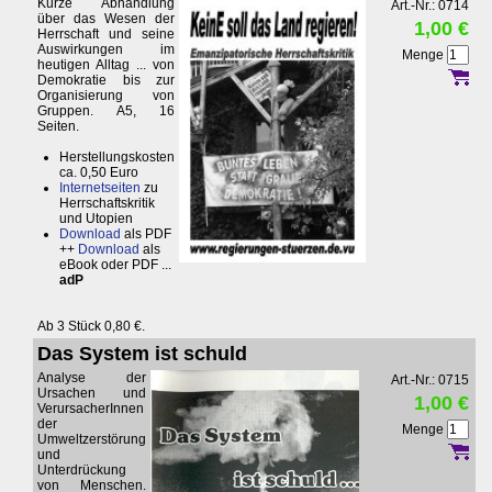
Kurze Abhandlung
Art.-Nr.: 0714
über das Wesen der
1,00 €
Herrschaft und seine
Auswirkungen im
Menge
heutigen Alltag ... von
Demokratie bis zur
Organisierung von
Gruppen. A5, 16
Seiten.
Herstellungskosten
ca. 0,50 Euro
Internetseiten
zu
Herrschaftskritik
und Utopien
Download
als PDF
++
Download
als
eBook oder PDF ...
adP
Ab 3 Stück 0,80 €.
Das System ist schuld
Analyse der
Art.-Nr.: 0715
Ursachen und
1,00 €
VerursacherInnen
der
Menge
Umweltzerstörung
und
Unterdrückung
von Menschen.