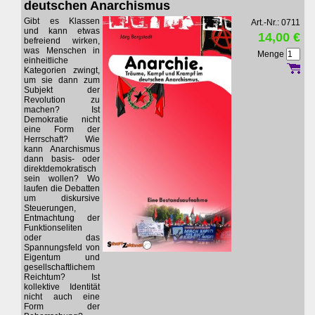
deutschen Anarchismus
Gibt es Klassen
Art.-Nr.: 0711
und kann etwas
14,00 €
befreiend wirken,
was Menschen in
Menge
einheitliche
Kategorien zwingt,
um sie dann zum
Subjekt der
Revolution zu
machen? Ist
Demokratie nicht
eine Form der
Herrschaft? Wie
kann Anarchismus
dann basis- oder
direktdemokratisch
sein wollen? Wo
laufen die Debatten
um diskursive
Steuerungen,
Entmachtung der
Funktionseliten
oder das
Spannungsfeld von
Eigentum und
gesellschaftlichem
Reichtum? Ist
kollektive Identität
nicht auch eine
Form der