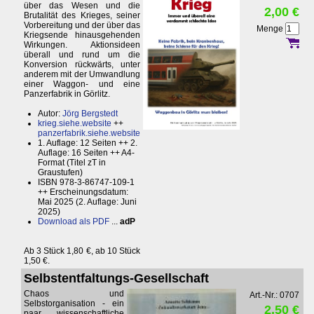
über das Wesen und die
2,00 €
Brutalität des Krieges, seiner
Vorbereitung und der über das
Menge
Kriegsende hinausgehenden
Wirkungen. Aktionsideen
überall und rund um die
Konversion rückwärts, unter
anderem mit der Umwandlung
einer Waggon- und eine
Panzerfabrik in Görlitz.
Autor:
Jörg Bergstedt
krieg.siehe.website
++
panzerfabrik.siehe.website
1. Auflage: 12 Seiten ++ 2.
Auflage: 16 Seiten ++ A4-
Format (Titel zT in
Graustufen)
ISBN 978-3-86747-109-1
++ Erscheinungsdatum:
Mai 2025 (2. Auflage: Juni
2025)
Download als PDF
...
adP
Ab 3 Stück 1,80 €, ab 10 Stück
1,50 €.
Selbstentfaltungs-Gesellschaft
Chaos und
Art.-Nr.: 0707
Selbstorganisation - ein
2,50 €
paar wissenschaftliche