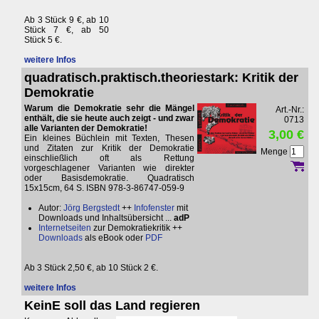
Ab 3 Stück 9 €, ab 10
Stück 7 €, ab 50
Stück 5 €.
weitere Infos
quadratisch.praktisch.theoriestark: Kritik der
Demokratie
Warum die Demokratie sehr die Mängel
Art.-Nr.:
enthält, die sie heute auch zeigt - und zwar
0713
alle Varianten der Demokratie!
3,00 €
Ein kleines Büchlein mit Texten, Thesen
und Zitaten zur Kritik der Demokratie
Menge
einschließlich oft als Rettung
vorgeschlagener Varianten wie direkter
oder Basisdemokratie. Quadratisch
15x15cm, 64 S. ISBN 978-3-86747-059-9
Autor:
Jörg Bergstedt
++
Infofenster
mit
Downloads und Inhaltsübersicht ...
adP
Internetseiten
zur Demokratiekritik ++
Downloads
als eBook oder
PDF
Ab 3 Stück 2,50 €, ab 10 Stück 2 €.
weitere Infos
KeinE soll das Land regieren