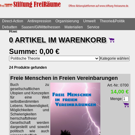
Direct-Action
Antirepression
Organisierung
Umwelt
Theorie&Politik
Debatten
Saasen/GI/Mittelhessen
Materialien
Service
Home
0 ARTIKEL IM
WARENKORB
Summe: 0,00 €
24 Produkte gefunden
Freie Menschen in Freien Vereinbarungen
Buch zu
Art.-Nr.: 0700
gesellschaftlichen
14,00 €
Utopien und Konzepten
für eine Welt
Menge
selbstbestimmten
Lebens. Notwendigkeit,
Möglichkeiten und
Schwierigkeiten
herrschaftsfreier
Gesellschaft werden
dargestellt und sowohl
politisch wie auch