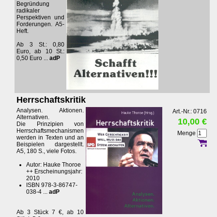
Begründung
radikaler
Perspektiven und
Forderungen. A5-
Heft.
Ab 3 St.: 0,80
Euro, ab 10 St.:
0,50 Euro ...
adP
Herrschaftskritik
Analysen. Aktionen.
Art.-Nr.: 0716
Alternativen.
10,00 €
Die Prinzipien von
Herrschaftsmechanismen
Menge
werden in Texten und an
Beispielen dargestellt.
A5, 180 S., viele Fotos.
Autor: Hauke Thoroe
++ Erscheinungsjahr:
2010
ISBN 978-3-86747-
038-4 ...
adP
Ab 3 Stück 7 €, ab 10