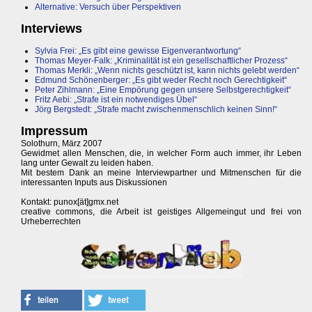
Alternative: Versuch über Perspektiven
Interviews
Sylvia Frei: „Es gibt eine gewisse Eigenverantwortung“
Thomas Meyer-Falk: „Kriminalität ist ein gesellschaftlicher Prozess“
Thomas Merkli: „Wenn nichts geschützt ist, kann nichts gelebt werden“
Edmund Schönenberger: „Es gibt weder Recht noch Gerechtigkeit“
Peter Zihlmann: „Eine Empörung gegen unsere Selbstgerechtigkeit“
Fritz Aebi: „Strafe ist ein notwendiges Übel“
Jörg Bergstedt: „Strafe macht zwischenmenschlich keinen Sinn!“
Impressum
Solothurn, März 2007
Gewidmet allen Menschen, die, in welcher Form auch immer, ihr Leben
lang unter Gewalt zu leiden haben.
Mit bestem Dank an meine Interviewpartner und Mitmenschen für die
interessanten Inputs aus Diskussionen
Kontakt: punox[ät]gmx.net
creative commons, die Arbeit ist geistiges Allgemeingut und frei von
Urheberrechten