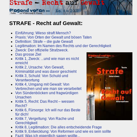
STRAFE - Recht auf Gewalt:
Einführung: Wieso straft Mensch?
Praxis: Von Orten der Gewalt und bösen Taten
Definition: Strafe – die gute Gewalt
Legitimation: Im Namen des Rechts und der Gerechtigkeit
Zweck: Der offizielle Strafzweck.
Das grosse Ziel
Kritik 1, Zweck: ...und wie man es nicht
erreicht
Kritik 2, Ursache: Von Gewalt,
Kriminalität und was davor geschieht
Kritik 3, Schuld: Von Schuld und
Verantwortung
Kritik 4, Umgang mit Gewalt: Von
Verbrechen und wie man sie verarbeitet
Von Sündenböcken und fragwürdigen
Ursachen
Kritik 5, Recht: Das Recht – wessen
Recht?
Kritik 6, Fürsorge: Ich will nur das Beste
für dich!
Kritik 7, Vergeltung: Von Rache und
Gerechtigkeit
Kritik 8, Legitimation: Die alles entscheidende Frage
Kritik 9, Entwicklung: Von Reformen und wie es sein sollte
Fazit: Was ich eigentlich sagen wollte...