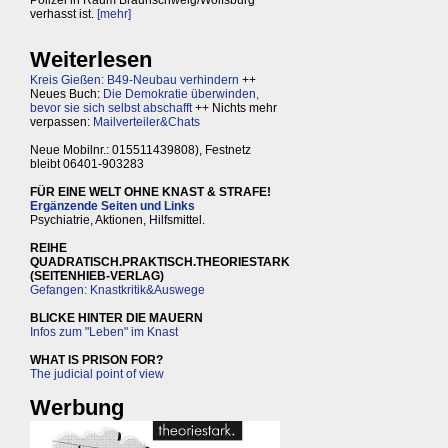
verhasst ist.
[mehr]
Weiterlesen
Kreis Gießen: B49-Neubau verhindern
++
Neues Buch:
Die Demokratie überwinden,
bevor sie sich selbst abschafft
++ Nichts mehr
verpassen:
Mailverteiler&Chats
Neue Mobilnr.: 015511439808), Festnetz
bleibt 06401-903283
FÜR EINE WELT OHNE KNAST & STRAFE!
Ergänzende Seiten und Links
Psychiatrie, Aktionen, Hilfsmittel.
REIHE
QUADRATISCH.PRAKTISCH.THEORIESTARK
(SEITENHIEB-VERLAG)
Gefangen: Knastkritik&Auswege
BLICKE HINTER DIE MAUERN
Infos zum "Leben" im Knast
WHAT IS PRISON FOR?
The judicial point of view
Werbung