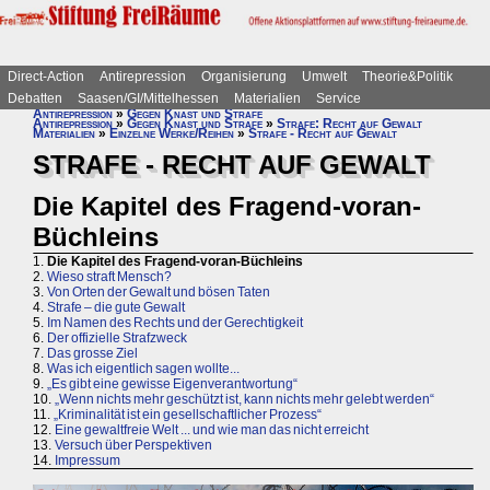
Direct-Action
Antirepression
Organisierung
Umwelt
Theorie&Politik
Debatten
Saasen/GI/Mittelhessen
Materialien
Service
Antirepression
»
Gegen Knast und Strafe
Antirepression
»
Gegen Knast und Strafe
»
Strafe: Recht auf Gewalt
Materialien
»
Einzelne Werke/Reihen
»
Strafe - Recht auf Gewalt
STRAFE - RECHT AUF GEWALT
Die Kapitel des Fragend-voran-
Büchleins
1.
Die Kapitel des Fragend-voran-Büchleins
2.
Wieso straft Mensch?
3.
Von Orten der Gewalt und bösen Taten
4.
Strafe – die gute Gewalt
5.
Im Namen des Rechts und der Gerechtigkeit
6.
Der offizielle Strafzweck
7.
Das grosse Ziel
8.
Was ich eigentlich sagen wollte...
9.
„Es gibt eine gewisse Eigenverantwortung“
10.
„Wenn nichts mehr geschützt ist, kann nichts mehr gelebt werden“
11.
„Kriminalität ist ein gesellschaftlicher Prozess“
12.
Eine gewaltfreie Welt ... und wie man das nicht erreicht
13.
Versuch über Perspektiven
14.
Impressum