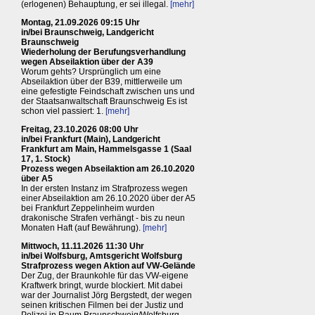
(erlogenen) Behauptung, er sei illegal.
[mehr]
Montag, 21.09.2026 09:15 Uhr
in/bei Braunschweig, Landgericht
Braunschweig
Wiederholung der Berufungsverhandlung
wegen Abseilaktion über der A39
Worum gehts? Ursprünglich um eine
Abseilaktion über der B39, mittlerweile um
eine gefestigte Feindschaft zwischen uns und
der Staatsanwaltschaft Braunschweig Es ist
schon viel passiert: 1.
[mehr]
Freitag, 23.10.2026 08:00 Uhr
in/bei Frankfurt (Main), Landgericht
Frankfurt am Main, Hammelsgasse 1 (Saal
17, 1. Stock)
Prozess wegen Abseilaktion am 26.10.2020
über A5
In der ersten Instanz im Strafprozess wegen
einer Abseilaktion am 26.10.2020 über der A5
bei Frankfurt Zeppelinheim wurden
drakonische Strafen verhängt - bis zu neun
Monaten Haft (auf Bewährung).
[mehr]
Mittwoch, 11.11.2026 11:30 Uhr
in/bei Wolfsburg, Amtsgericht Wolfsburg
Strafprozess wegen Aktion auf VW-Gelände
Der Zug, der Braunkohle für das VW-eigene
Kraftwerk bringt, wurde blockiert. Mit dabei
war der Journalist Jörg Bergstedt, der wegen
seinen kritischen Filmen bei der Justiz und
Polizei in Raum Braunschweig/Wolfsburg