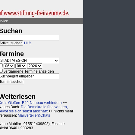
rvice
Suchen
Hilfe
Termine
vergangene Termine anzeigen
Weiterlesen
Kreis Gießen: B49-Neubau verhindern
++
Neues Buch:
Die Demokratie überwinden,
bevor sie sich selbst abschafft
++ Nichts mehr
verpassen:
Mailverteiler&Chats
Neue Mobilnr.: 015511439808), Festnetz
bleibt 06401-903283