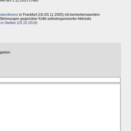
 Welt am 1.12.2025 (Titel)
giekonferenz
in Frankfurt (19./20.11.2005) mit bemerkenswertem
Strömungen gegenüber Kritik selbstorganisierter Aktivistis
 in Gießen (25.10.2019)
egeben.