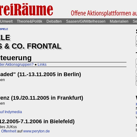
Umwelt
Theorie&Politik
Debatten
Saasen/GI/Mittelhessen
Materialien
Se
spiele
ELE
 & CO. FRONTAL
Steuerung
der Aktionsgruppen?
●
Links
ded" (11.-13.11.2005 in Berlin)
nen
enz (19./20.11.2005 in Frankfurt)
nen
auf Indymedia
.2005-7.1.2006 in Bielefeld)
des JUKss
Offenheit
auf
www.peryton.de