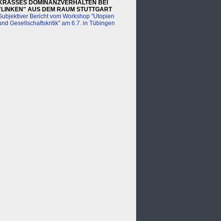
KRASSES DOMINANZVERHALTEN BEI
"LINKEN" AUS DEM RAUM STUTTGART
Subjektiver Bericht vom Workshop "Utopien
und Gesellschaftskritik" am 6.7. in Tübingen