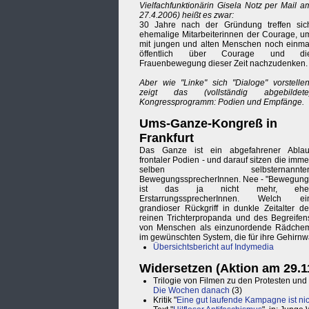
Vielfachfunktionärin Gisela Notz per Mail a
27.4.2006) heißt es zwar:
30 Jahre nach der Gründung treffen sic
ehemalige Mitarbeiterinnen der Courage, u
mit jungen und alten Menschen noch einma
öffentlich über Courage und di
Frauenbewegung dieser Zeit nachzudenken.
Aber wie "Linke" sich "Dialoge" vorstellen
zeigt das (vollständig abgebildete
Kongressprogramm: Podien und Empfänge.
Ums-Ganze-Kongreß in
Frankfurt
Das Ganze ist ein abgefahrener Ablau
frontaler Podien - und darauf sitzen die imme
selben selbsternannte
BewegungssprecherInnen. Nee - "Bewegung
ist das ja nicht mehr, ehe
ErstarrungssprecherInnen. Welch ei
grandioser Rückgriff in dunkle Zeitalter de
reinen Trichterpropanda und des Begreifen
von Menschen als einzunordende Rädche
im gewünschten System, die für ihre Gehirnw
Übersichtsbericht auf Indymedia
Widersetzen (Aktion am 29.1
Trilogie von Filmen zu den Protesten und
Die Wochen danach
(3)
Kritik "
Eine gut laufende Kampagne ist ni