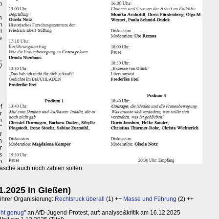
m
h
m
l
e
,
)
f
r
n
"
r
n
r
s
m
äsche auch noch zahlen sollen.
1.2025 in Gießen)
 ihrer Organisierung:
Rechtsruck überall
(1) ++
Masse und Führung
(2) ++
cht genug
" an AfD-Jugend-Protest, auf: analyse&kritik am 16.12.2025