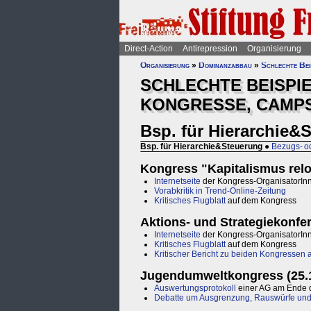
Direct-Action
Antirepression
Organisierung
Organisierung
»
Dominanzabbau
»
Schlechte Bei
SCHLECHTE BEISPI
KONGRESSE, CAMPS
Bsp. für Hierarchie&
Bsp. für Hierarchie&Steuerung
●
Bezugs- o
Kongress "Kapitalismus reloa
Internetseite
der Kongress-OrganisatorIn
Vorabkritik in Trend-Online-Zeitung
Kritisches Flugblatt
auf dem Kongress
Aktions- und Strategiekonfer
Internetseite
der Kongress-OrganisatorIn
Kritisches Flugblatt
auf dem Kongress
Kritischer Bericht zu beiden Kongressen 
Jugendumweltkongress (25.12
Auswertungsprotokoll
einer AG am Ende 
Debatte um Ausgrenzung, Rauswürfe und 