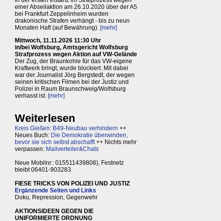
In der ersten Instanz im Strafprozess wegen
einer Abseilaktion am 26.10.2020 über der A5
bei Frankfurt Zeppelinheim wurden
drakonische Strafen verhängt - bis zu neun
Monaten Haft (auf Bewährung).
[mehr]
Mittwoch, 11.11.2026 11:30 Uhr
in/bei Wolfsburg, Amtsgericht Wolfsburg
Strafprozess wegen Aktion auf VW-Gelände
Der Zug, der Braunkohle für das VW-eigene
Kraftwerk bringt, wurde blockiert. Mit dabei
war der Journalist Jörg Bergstedt, der wegen
seinen kritischen Filmen bei der Justiz und
Polizei in Raum Braunschweig/Wolfsburg
verhasst ist.
[mehr]
Weiterlesen
Kreis Gießen: B49-Neubau verhindern
++
Neues Buch:
Die Demokratie überwinden,
bevor sie sich selbst abschafft
++ Nichts mehr
verpassen:
Mailverteiler&Chats
Neue Mobilnr.: 015511439808), Festnetz
bleibt 06401-903283
FIESE TRICKS VON POLIZEI UND JUSTIZ
Ergänzende Seiten und Links
Doku, Repression, Gegenwehr
AKTIONSIDEEN GEGEN DIE
UNIFORMIERTE ORDNUNG