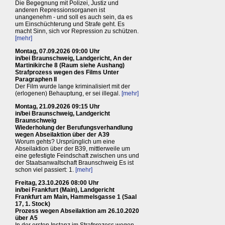
Die Begegnung mit Polizei, Justiz und
anderen Repressionsorganen ist
unangenehm - und soll es auch sein, da es
um Einschüchterung und Strafe geht. Es
macht Sinn, sich vor Repression zu schützen.
[mehr]
Montag, 07.09.2026 09:00 Uhr
in/bei Braunschweig, Landgericht, An der
Martinikirche 8 (Raum siehe Aushang)
Strafprozess wegen des Films Unter
Paragraphen II
Der Film wurde lange kriminalisiert mit der
(erlogenen) Behauptung, er sei illegal.
[mehr]
Montag, 21.09.2026 09:15 Uhr
in/bei Braunschweig, Landgericht
Braunschweig
Wiederholung der Berufungsverhandlung
wegen Abseilaktion über der A39
Worum gehts? Ursprünglich um eine
Abseilaktion über der B39, mittlerweile um
eine gefestigte Feindschaft zwischen uns und
der Staatsanwaltschaft Braunschweig Es ist
schon viel passiert: 1.
[mehr]
Freitag, 23.10.2026 08:00 Uhr
in/bei Frankfurt (Main), Landgericht
Frankfurt am Main, Hammelsgasse 1 (Saal
17, 1. Stock)
Prozess wegen Abseilaktion am 26.10.2020
über A5