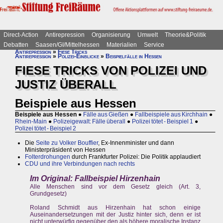
Direct-Action
Antirepression
Organisierung
Umwelt
Theorie&Politik
Debatten
Saasen/GI/Mittelhessen
Materialien
Service
Antirepression
»
Fiese Tricks
Antirepression
»
Polizei-Einblicke
»
Beispielfälle in Hessen
FIESE TRICKS VON POLIZEI UND
JUSTIZ ÜBERALL
Beispiele aus Hessen
Beispiele aus Hessen
●
Fälle aus Gießen
●
Fallbeispiele aus Kirchhain
●
Rhein-Main
●
Polizeigewalt: Fälle überall
●
Polizei tötet - Beispiel 1
●
Polizei tötet - Beispiel 2
Die
Seite zu Volker Bouffier
, Ex-Innenminister und dann
Ministerpräsident von Hessen
Folterdrohungen
durch Frankfurter Polizei: Die Politik applaudiert
CDU und ihre Verbindungen nach rechts
Im Original: Fallbeispiel Hirzenhain
Alle Menschen sind vor dem Gesetz gleich (Art. 3,
Grundgesetz)
Roland Schmidt aus Hirzenhain hat schon einige
Auseinandersetzungen mit der Justiz hinter sich, denn er ist
nicht unterwürfig gegenüber den als höhere moralische Instanz