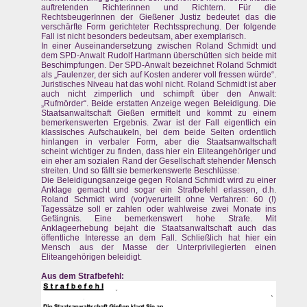
auftretenden Richterinnen und Richtern. Für die
RechtsbeugerInnen der Gießener Justiz bedeutet das die
verschärfte Form gerichteter Rechtssprechung. Der folgende
Fall ist nicht besonders bedeutsam, aber exemplarisch.
In einer Auseinandersetzung zwischen Roland Schmidt und
dem SPD-Anwalt Rudolf Hartmann überschütten sich beide mit
Beschimpfungen. Der SPD-Anwalt bezeichnet Roland Schmidt
als „Faulenzer, der sich auf Kosten anderer voll fressen würde“.
Juristisches Niveau hat das wohl nicht. Roland Schmidt ist aber
auch nicht zimperlich und schimpft über den Anwalt:
„Rufmörder“. Beide erstatten Anzeige wegen Beleidigung. Die
Staatsanwaltschaft Gießen ermittelt und kommt zu einem
bemerkenswerten Ergebnis. Zwar ist der Fall eigentlich ein
klassisches Aufschaukeln, bei dem beide Seiten ordentlich
hinlangen in verbaler Form, aber die Staatsanwaltschaft
scheint wichtiger zu finden, dass hier ein Eliteangehöriger und
ein eher am sozialen Rand der Gesellschaft stehender Mensch
streiten. Und so fällt sie bemerkenswerte Beschlüsse:
Die Beleidigungsanzeige gegen Roland Schmidt wird zu einer
Anklage gemacht und sogar ein Strafbefehl erlassen, d.h.
Roland Schmidt wird (vor)verurteilt ohne Verfahren: 60 (!)
Tagessätze soll er zahlen oder wahlweise zwei Monate ins
Gefängnis. Eine bemerkenswert hohe Strafe. Mit
Anklageerhebung bejaht die Staatsanwaltschaft auch das
öffentliche Interesse an dem Fall. Schließlich hat hier ein
Mensch aus der Masse der Unterprivilegierten einen
Eliteangehörigen beleidigt.
Aus dem Strafbefehl: