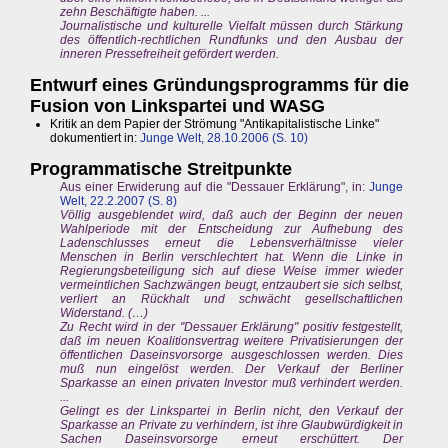
zehn Beschäftigte haben. ...
Journalistische und kulturelle Vielfalt müssen durch Stärkung
des öffentlich-rechtlichen Rundfunks und den Ausbau der
inneren Pressefreiheit gefördert werden.
Entwurf eines Gründungsprogramms für die
Fusion von Linkspartei und WASG
Kritik an dem Papier der Strömung "Antikapitalistische Linke"
dokumentiert in:
Junge Welt, 28.10.2006 (S. 10)
Programmatische Streitpunkte
Aus einer Erwiderung auf die "Dessauer Erklärung", in:
Junge
Welt, 22.2.2007 (S. 8)
Völlig ausgeblendet wird, daß auch der Beginn der neuen
Wahlperiode mit der Entscheidung zur Aufhebung des
Ladenschlusses erneut die Lebensverhältnisse vieler
Menschen in Berlin verschlechtert hat. Wenn die Linke in
Regierungsbeteiligung sich auf diese Weise immer wieder
vermeintlichen Sachzwängen beugt, entzaubert sie sich selbst,
verliert an Rückhalt und schwächt gesellschaftlichen
Widerstand. (…)
Zu Recht wird in der "Dessauer Erklärung" positiv festgestellt,
daß im neuen Koalitionsvertrag weitere Privatisierungen der
öffentlichen Daseinsvorsorge ausgeschlossen werden. Dies
muß nun eingelöst werden. Der Verkauf der Berliner
Sparkasse an einen privaten Investor muß verhindert werden.
...
Gelingt es der Linkspartei in Berlin nicht, den Verkauf der
Sparkasse an Private zu verhindern, ist ihre Glaubwürdigkeit in
Sachen Daseinsvorsorge erneut erschüttert. Der