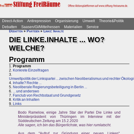
Direct-Action
Antirepression
Organisierung
Umwelt
Theorie&Politik
Debatten
Saasen/GI/Mittelhessen
Materialien
Service
Debatten
»
Parteien
»
Linke: Inhalte
DIE LINKE.INHALTE ... WO?
WELCHE?
Programm
1.
Programm
2.
Konkrete Einzelfragen
3.
Umweltpolitik der Linkspartei ... zwischen Neoliberalismus und rechter Ökolog
4.
Inhalte? Rechte ...
5.
Neoliberale Regierungsbeteiligung in Berlin ...
6.
... und anderswo
7.
Fanclub von Rechtsstaat und Grundgesetz
8.
Kritik an Inhalten
9.
Links
Bodo Ramelow, einige Jahre Star der Partei Die Linke und
Ministerpräsident von Thüringen im Interview mit der
Süddeutschen Zeitung am 15.2.2020
Alle sagen, ich bin das Bürgerlichste, was hier rumlatscht.
Aus dem "Aufruf zur Gründung einer neuen Linken",