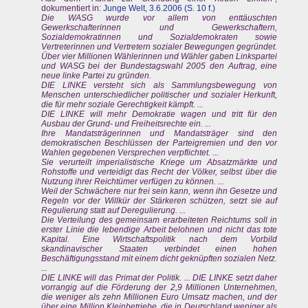
dokumentiert in:
Junge Welt, 3.6.2006 (S. 10 f.)
Die WASG wurde vor allem von enttäuschten
Gewerkschafterinnen und Gewerkschaftern,
Sozialdemokratinnen und Sozialdemokraten sowie
Vertreterinnen und Vertretern sozialer Bewegungen gegründet.
Über vier Millionen Wählerinnen und Wähler gaben Linkspartei
und WASG bei der Bundestagswahl 2005 den Auftrag, eine
neue linke Partei zu gründen.
DIE LINKE versteht sich als Sammlungsbewegung von
Menschen unterschiedlicher politischer und sozialer Herkunft,
die für mehr soziale Gerechtigkeit kämpft. ...
DIE LINKE will mehr Demokratie wagen und tritt für den
Ausbau der Grund- und Freiheitsrechte ein. ...
Ihre Mandatsträgerinnen und Mandatsträger sind den
demokratischen Beschlüssen der Parteigremien und den vor
Wahlen gegebenen Versprechen verpflichtet. ...
Sie verurteilt imperialistische Kriege um Absatzmärkte und
Rohstoffe und verteidigt das Recht der Völker, selbst über die
Nutzung ihrer Reichtümer verfügen zu können. ...
Weil der Schwächere nur frei sein kann, wenn ihn Gesetze und
Regeln vor der Willkür der Stärkeren schützen, setzt sie auf
Regulierung statt auf Deregulierung. ...
Die Verteilung des gemeinsam erarbeiteten Reichtums soll in
erster Linie die lebendige Arbeit belohnen und nicht das tote
Kapital. Eine Wirtschaftspolitik nach dem Vorbild
skandinavischer Staaten verbindet einen hohen
Beschäftigungsstand mit einem dicht geknüpften sozialen Netz.
...
DIE LINKE will das Primat der Politik. ... DIE LINKE setzt daher
vorrangig auf die Förderung der 2,9 Millionen Unternehmen,
die weniger als zehn Millionen Euro Umsatz machen, und der
über eine Million Kleinbetriebe, die in Deutschland weniger als