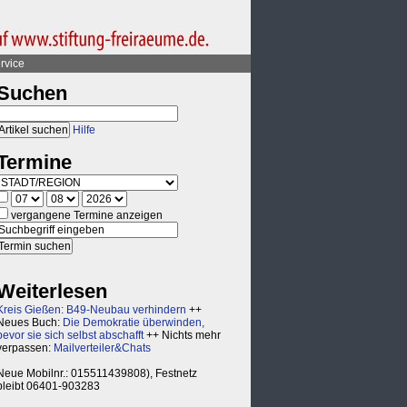
rvice
Suchen
Hilfe
Termine
vergangene Termine anzeigen
Weiterlesen
Kreis Gießen: B49-Neubau verhindern
++
Neues Buch:
Die Demokratie überwinden,
bevor sie sich selbst abschafft
++ Nichts mehr
verpassen:
Mailverteiler&Chats
Neue Mobilnr.: 015511439808), Festnetz
bleibt 06401-903283