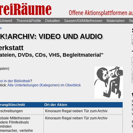
Umwelt
Theorie&Politik
Debatten
Saasen/GI/Mittelhessen
Materialien
Se
o
!ARCHIV: VIDEO UND AUDIO
rkstatt
teien, DVDs, CDs, VHS, Begleitmaterial"
galen)
 in der Bibliothek
?
lick:
Alle Unterteilungen (Kategorien) im Überblick
rung/Abschnitt
Ort der Akten
schreibungen
Kinoraum Regal neben Tür zum Archiv
obale Mittelhessen
Kinoraum Regal neben Tür zum Archiv
dere Filmfestivals
lmlisten
lmemacher, -verleihe