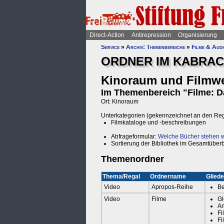
Direct-Action
Antirepression
Organisierung
Service
»
Archiv: Themenbereiche
»
Filme & Audi
ORDNER IM KABRACK
Kinoraum und Filmwe
Im Themenbereich "Filme: Da
Ort: Kinoraum
Unterkategorien (gekennzeichnet an den Re
Filmkataloge und -beschreibungen
Abfrageformular:
Welche Bücher stehen wo
Sortierung der Bibliothek im Gesamtüberb
Themenordner
Thema/Regal
Ordnername
Gliede
Video
Apropos-Reihe
Be
Video
Filme
Gl
An
Fi
Fi