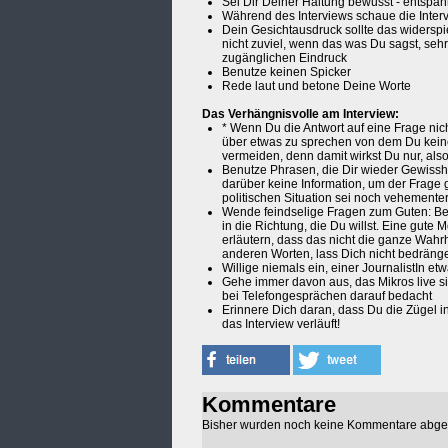
Sei Dir Deiner Haltung bewusst - entspa
Während des Interviews schaue die Interv
Dein Gesichtausdruck sollte das widersp
nicht zuviel, wenn das was Du sagst, sehr
zugänglichen Eindruck
Benutze keinen Spicker
Rede laut und betone Deine Worte
Das Verhängnisvolle am Interview:
* Wenn Du die Antwort auf eine Frage nich
über etwas zu sprechen von dem Du kein
vermeiden, denn damit wirkst Du nur, als
Benutze Phrasen, die Dir wieder Gewisshe
darüber keine Information, um der Frage g
politischen Situation sei noch vehementer, 
Wende feindselige Fragen zum Guten: Bea
in die Richtung, die Du willst. Eine gute 
erläutern, dass das nicht die ganze Wahrh
anderen Worten, lass Dich nicht bedränge
Willige niemals ein, einer JournalistIn etw
Gehe immer davon aus, das Mikros live sin
bei Telefongesprächen darauf bedacht
Erinnere Dich daran, dass Du die Zügel in
das Interview verläuft!
Kommentare
Bisher wurden noch keine Kommentare abg