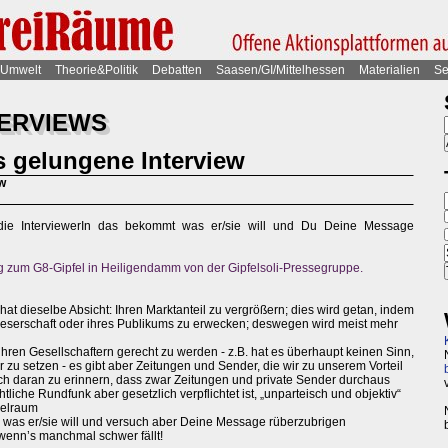
Umwelt
Theorie&Politik
Debatten
Saasen/GI/Mittelhessen
Materialien
Se
TERVIEWS
s gelungene Interview
ew
die InterviewerIn das bekommt was er/sie will und Du Deine Message
g zum G8-Gipfel in Heiligendamm von der Gipfelsoli-Pressegruppe.
hat dieselbe Absicht: Ihren Marktanteil zu vergrößern; dies wird getan, indem
 Leserschaft oder ihres Publikums zu erwecken; deswegen wird meist mehr
 ihren Gesellschaftern gerecht zu werden - z.B. hat es überhaupt keinen Sinn,
 zu setzen - es gibt aber Zeitungen und Sender, die wir zu unserem Vorteil
 sich daran zu erinnern, dass zwar Zeitungen und private Sender durchaus
htliche Rundfunk aber gesetzlich verpflichtet ist, „unparteisch und objektiv“
ielraum
as was er/sie will und versuch aber Deine Message rüberzubrigen
wenn’s manchmal schwer fällt!