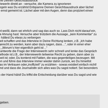
nne Deinen Gesichtsausdruck
iewerIn direkt an - versuche, die Kamera zu ignorieren
iegeln was Du erzählst Entspanne Deinen Gesichtsausdruck aber lächel
 ernst gemeint ist. Lächel aber mit den Augen, denn das projiziert einen
t weißt, dann sei ehrlich und sag das auch so. Lass Dich nicht darauf ein,
e Ahnung hast. Versuche aber trotzdem die Aussage, „kein Kommentar“ zu
o hättest Du etwas zu verbergen
it schaffen und das Interview in Deine Richtung lenken, z.B. „Ich habe
erecht zu werden, kann aber dazu sagen, dass....“, oder in einer eher
„Worum’s hier eigentlich geht ist ...“
ntworte die Frage der InterviewerIn sehr schnell und lenke das Gespräch
Methode ist z.B., der InterviewerIn teilweise Recht zu geben, dann aber zu
eit ist; oder, Du konterst mit Fakten, die was gegenteiliges bezeugen. Mit
n und führe das Interview immer wieder dahin zurück, wo Du hinwillst
as im Vertrauen oder„inoffiziell“ zu erzählen - sowas existiert einfach nicht!
d und dass die JournalistIn sich alles was Du sagst notiert. Sei besonders
 der Hand hälst! Du triffst die Entscheidung darüber was Du sagst und wie
egeben.