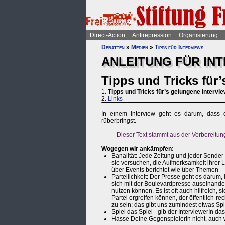
Direct-Action
Antirepression
Organisierung
Debatten
»
Medien
»
Tipps für Interviews
ANLEITUNG FÜR IN
Tipps und Tricks für’
1.
Tipps und Tricks für’s gelungene Intervi
2.
Links
In einem Interview geht es darum, dass 
rüberbringst.
Dieser Text stammt aus der Vorbereitun
Wogegen wir ankämpfen:
Banalität: Jede Zeitung und jeder Sender 
sie versuchen, die Aufmerksamkeit ihrer
über Events berichtet wie über Themen
Parteilichkeit: Der Presse geht es darum,
sich mit der Boulevardpresse auseinander
nutzen können. Es ist oft auch hilfreich,
Partei ergreifen können, der öffentlich-rec
zu sein; das gibt uns zumindest etwas Sp
Spiel das Spiel - gib der InterviewerIn d
Hasse Deine GegenspielerIn nicht, auch 