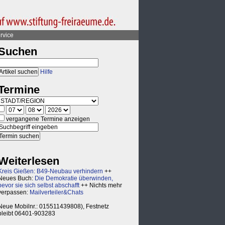
rvice
Suchen
Hilfe
Termine
vergangene Termine anzeigen
Weiterlesen
Kreis Gießen: B49-Neubau verhindern
++
Neues Buch:
Die Demokratie überwinden,
bevor sie sich selbst abschafft
++ Nichts mehr
verpassen:
Mailverteiler&Chats
Neue Mobilnr.: 015511439808), Festnetz
bleibt 06401-903283