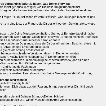
ares Verständnis dafür zu haben, was Deine Story ist:
rIn meist genauso wichtig ist wie Dir, dass Du gut rüberkommst
onskrieg und die besten KriegerInnen sind die mit den besten Informationen
 die Fragen. Du musst schon im Voraus wissen, was Du sagen möchtest, und
cht um eine Liste der Fragen, die Dir gestellt werden, Du wirst sie sowieso
Phrasen, die Deine Message beinhalten, überlegst. Benutze dabei einfache
ine Sorgen, wenn Du das Gefühl hast, das was Du sagen möchtest irgendwie
h die LeserIn/ZuschauerIn besser daran erinnern
en, von denen Du glaubst, dass sie Dir gestellt werden. Besprich diese mit
e Antworten und Erklärungen versteht
 gleich am Anfang des Interviews
d benutze verschiedene Versionen davon in Deinen Antworten
raschen. Mache Deine Hauptpunkte in Deiner ersten Antwort
n zu beschränken. In einem aufgezeichneten Interview, das für einen
 O-Ton zwischen 8 u. 25 Sekunden Länge haben
cht und vermeide Fachjargon
ohne viele Nebensätze zu benutzen
usswort einsetzen kannst - eins, das Deine Message auf den Punkt bringt
prache sind wichtig:
das Mikro ständig laufen
er wenn Dich etwas aus der Fassung bringt, versuche es Dir nicht durch
assen.
hen oder spiel mit Deinem Schmuck/Deinen Händen
ache ausdrückt. Z.B. wirken verschränkte Arme verschlossen und