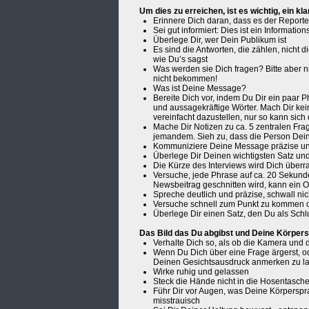
Um dies zu erreichen, ist es wichtig, ein kl
Erinnere Dich daran, dass es der Reporte
Sei gut informiert: Dies ist ein Informati
Überlege Dir, wer Dein Publikum ist
Es sind die Antworten, die zählen, nicht
wie Du’s sagst
Was werden sie Dich fragen? Bitte aber ni
nicht bekommen!
Was ist Deine Message?
Bereite Dich vor, indem Du Dir ein paar 
und aussagekräftige Wörter. Mach Dir ke
vereinfacht dazustellen, nur so kann sic
Mache Dir Notizen zu ca. 5 zentralen Frag
jemandem. Sieh zu, dass die Person Dein
Kommuniziere Deine Message präzise und
Überlege Dir Deinen wichtigsten Satz un
Die Kürze des Interviews wird Dich über
Versuche, jede Phrase auf ca. 20 Sekunde
Newsbeitrag geschnitten wird, kann ein
Spreche deutlich und präzise, schwall ni
Versuche schnell zum Punkt zu kommen 
Überlege Dir einen Satz, den Du als Schl
Das Bild das Du abgibst und Deine Körpers
Verhalte Dich so, als ob die Kamera und 
Wenn Du Dich über eine Frage ärgerst, od
Deinen Gesichtsausdruck anmerken zu l
Wirke ruhig und gelassen
Steck die Hände nicht in die Hosentasc
Führ Dir vor Augen, was Deine Körperspr
misstrauisch