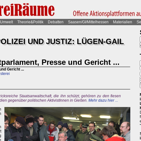
Umwelt
Theorie&Politik
Debatten
Saasen/GI/Mittelhessen
Materialien
Se
OLIZEI UND JUSTIZ: LÜGEN-GAIL
tparlament, Presse und Gericht ...
nd Gericht ...
sterei
icksreiche Staatsanwaltschaft, die ihn schützt, gehören zu den fiesen
Medien gegenüber politischen AktivistInnen in Gießen.
Mehr dazu hier ...
n
n
n
t
g
e