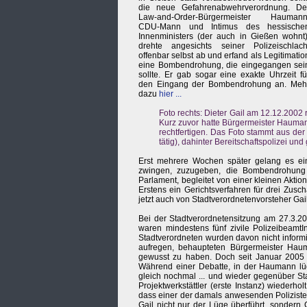
die neue Gefahrenabwehrverordnung. De
Law-and-Order-Bürgermeister Haumann
CDU-Mann und Intimus des hessische
Innenministers (der auch in Gießen wohnt)
drehte angesichts seiner Polizeischlach
offenbar selbst ab und erfand als Legitimatio
eine Bombendrohung, die eingegangen sei
sollte. Er gab sogar eine exakte Uhrzeit fü
den Eingang der Bombendrohung an. Meh
dazu
hier ...
Foto rechts: Dieter Gail am 12.12.2002 
Kurz zuvor hatte Bürgermeister Hauma
rechtfertigen. Das Foto stammt aus der
tätig), dahinter Bereitschaftspolizei und
Erst mehrere Wochen später gelang es e
zwingen, zuzugeben, die Bombendrohung
Parlament, begleitet von einer kleinen Aktion
Erstens ein Gerichtsverfahren für drei Zus
jetzt auch von Stadtverordnetenvorsteher Gail
Bei der Stadtverordnetensitzung am 27.3.20
waren mindestens fünf zivile PolizeibeamtI
Stadtverordneten wurden davon nicht informi
aufregen, behaupteten Bürgermeister Haum
gewusst zu haben. Doch seit Januar 2005 ka
Während einer Debatte, in der Haumann lüg
gleich nochmal ... und wieder gegenüber S
Projektwerkstättler (erste Instanz) wiederh
dass einer der damals anwesenden Polizisten 
Gail nicht nur der Lüge überführt, sondern 