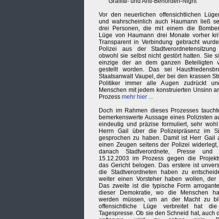
Graffitti- und Anti-Behörden-Night
Vor den neuerlichen offensichtlichen Lüge
und wahrscheinlich auch Haumann ließ sel
drei Personen, die mit einem die Bombe
Lüge von Haumann drei Monate vorher krit
Transparent in Verbindung gebracht wurde
Polizei aus der Stadtverordnetensitzung 
obwohl sie selbst nicht gestört hatten. Sie s
einzige der an dem ganzen Beteiligten v
gestellt worden. Das sei Hausfriedensbru
Staatsanwalt Vaupel, der bei den krassen Str
Politiker immer alle Augen zudrückt und
Menschen mit jedem konstruierten Unsinn a
Prozess
mehr hier ...
Doch im Rahmen dieses Prozesses taucht
bemerkenswerte Aussage eines Polizisten au
eindeutig und präzise formuliert, sehr wohl
Herrn Gail über die Polizeipräsenz im Si
gesprochen zu haben. Damit ist Herr Gail 
einen Zeugen seitens der Polizei widerlegt, 
danach Stadtverordnete, Presse un
15.12.2003 im Prozess gegen die Projektwe
das Gericht belogen. Das erstere ist unve
die Stadtverordneten haben zu entscheid
weiter einen Vorsteher haben wollen, der 
Das zweite ist die typische Form arroganter
dieser Demokratie, wo die Menschen ha
werden müssen, um an der Macht zu bl
offensichtliche Lüge verbreitet hat di
Tagespresse. Ob sie den Schneid hat, auch 