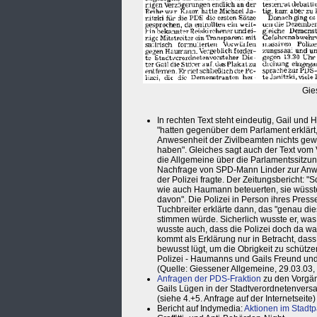
Gie
In rechten Text steht eindeutig, Gail un
"hatten gegenüber dem Parlament erklärt,
Anwesenheit der Zivilbeamten nichts gew
haben". Gleiches sagt auch der Text vom 
die Allgemeine über die Parlamentssitzu
Nachfrage von SPD-Mann Linder zur Anw
der Polizei fragte. Der Zeitungsbericht: "
wie auch Haumann beteuerten, sie wüsst
davon". Die Polizei in Person ihres Pres
Tuchbreiter erklärte dann, das "genau die
stimmen würde. Sicherlich wusste er, was 
wusste auch, dass die Polizei doch da wa
kommt als Erklärung nur in Betracht, dass 
bewusst lügt, um die Obrigkeit zu schütze
Polizei - Haumanns und Gails Freund und
(Quelle: Giessener Allgemeine, 29.03.03,
Anfragen der PDS-Fraktion
zu den Vorgä
Gails Lügen in der Stadtverordnetenver
(siehe 4.+5. Anfrage auf der Internetseite)
Bericht auf Indymedia:
Aktionen im Stadt