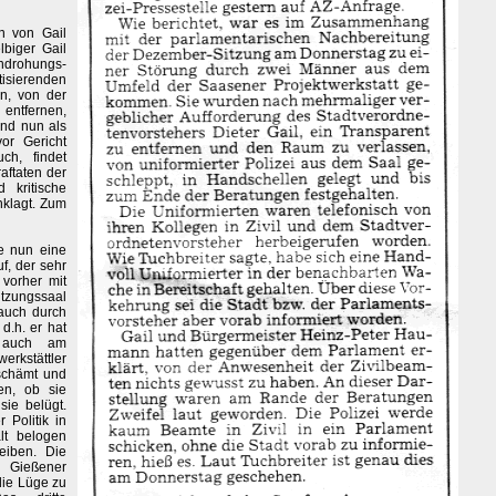
n von Gail
biger Gail
ndrohungs-
isierenden
n, von der
entfernen,
ind nun als
or Gericht
ch, findet
aftaten der
 kritische
nklagt. Zum
e nun eine
f, der sehr
 vorher mit
tzungssaal
auch durch
d.h. er hat
d auch am
rkstättler
rschämt und
en, ob sie
sie belügt.
 Politik in
lt belogen
eiben. Die
e Gießener
die Lüge zu