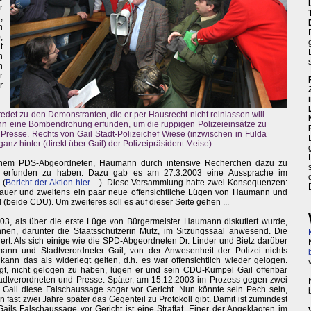
r
,
n
,
t
n
n
r
r
redet zu den Demonstranten, die er per Hausrecht nicht reinlassen will.
nn eine Bombendrohung erfunden, um die ruppigen Polizeieinsätze zu
 Presse. Rechts von Gail Stadt-Polizeichef Wiese (inzwischen in Fulda
 ganz hinter (direkt über Gail) der Polizeipräsident Meise).
inem PDS-Abgeordneten, Haumann durch intensive Recherchen dazu zu
 erfunden zu haben. Dazu gab es am 27.3.2003 eine Aussprache im
 (
Bericht der Aktion hier ...
). Diese Versammlung hatte zwei Konsequenzen:
chauer und zweitens ein paar neue offensichtliche Lügen von Haumann und
 (beide CDU). Um zweiteres soll es auf dieser Seite gehen ...
03, als über die erste Lüge von Bürgermeister Haumann diskutiert wurde,
nnen, darunter die Staatsschützerin Mutz, im Sitzungssaal anwesend. Die
ert. Als sich einige wie die SPD-Abgeordneten Dr. Linder und Bietz darüber
ann und Stadtverordneter Gail, von der Anwesenheit der Polizei nichts
nn das als widerlegt gelten, d.h. es war offensichtlich wieder gelogen.
t, nicht gelogen zu haben, lügen er und sein CDU-Kumpel Gail offenbar
tadtverordneten und Presse. Später, am 15.12.2003 im Prozess gegen zwei
olt Gail diese Falschaussage sogar vor Gericht. Nun könnte sein Pech sein,
fast zwei Jahre später das Gegenteil zu Protokoll gibt. Damit ist zumindest
Gails Falschaussage vor Gericht ist eine Straftat. Einer der Angeklagten im