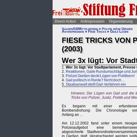
Direct-Action
Antirepression
Organisierung
Saasen/GI/Mittelhessen
»
Politik in/um Gießen
Antirepression
»
Fiese Tricks
»
Gaile Lügen
FIESE TRICKS VON P
(2003)
Wer 3x lügt: Vor Stad
1.
Wer 3x lügt: Vor Stadtparlament, Presse u
2.
Reaktionen, Gaile Rundumschläge und Juri
3.
Polizei Gießen deckt Lügen von Politikern!
4.
Gail politisch in Rente? Nicht doch ...
5.
Staatsanwalt stellt Gail-Verfahren ein
Hinweis: Die Lügen von Gail und die tr
Tricks von Polizei, Justiz, Politik und 
Es begann mit einer erfundene
Bombendrohung: Die Chronologie vo
Anfang an ...
Am 12.12.2002 fand unter einem riesige
Polizeiaufgebot eine bemerkenswer
abgesicherte Stadtverordnetenversammlun
in Gießen statt. Verabschiedet werden sollt