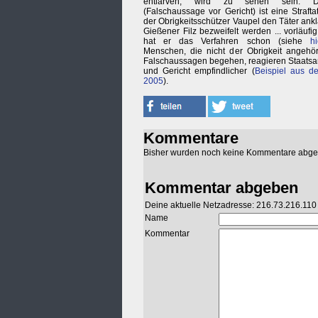
entlarven, wird zu sehen sein. D
(Falschaussage vor Gericht) ist eine Strafta
der Obrigkeitsschützer Vaupel den Täter ankla
Gießener Filz bezweifelt werden ... vorläufig
hat er das Verfahren schon (siehe
hi
Menschen, die nicht der Obrigkeit angehör
Falschaussagen begehen, reagieren Staatsa
und Gericht empfindlicher (
Beispiel aus d
2005
).
Kommentare
Bisher wurden noch keine Kommentare abg
Kommentar abgeben
Deine aktuelle Netzadresse: 216.73.216.110
Name
Kommentar