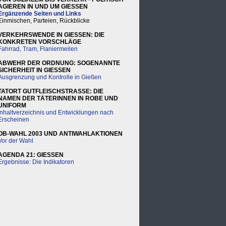
AGIEREN IN UND UM GIESSEN
Ergänzende Seiten und Links
Einmischen, Parteien, Rückblicke
VERKEHRSWENDE IN GIESSEN: DIE
KONKRETEN VORSCHLÄGE
Fahrrad, Tram, Flaniermeilen
ABWEHR DER ORDNUNG: SOGENANNTE
SICHERHEIT IN GIESSEN
Ausgrenzung und Kontrolle in Gießen
TATORT GUTFLEISCHSTRASSE: DIE
NAMEN DER TÄTERINNEN IN ROBE UND
UNIFORM
Inhaltverzeichnis und Entwicklungen nach
Erscheinen
OB-WAHL 2003 UND ANTIWAHLAKTIONEN
Vor der Wahl
AGENDA 21: GIESSEN
Ergebnisse: Die Indikatoren