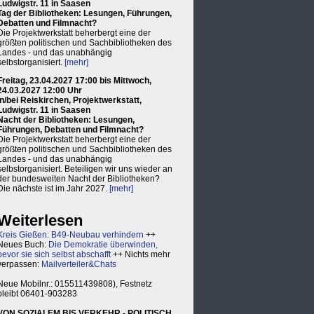
Ludwigstr. 11 in Saasen
Tag der Bibliotheken: Lesungen, Führungen,
Debatten und Filmnacht?
Die Projektwerkstatt beherbergt eine der
größten politischen und Sachbibliotheken des
Landes - und das unabhängig
selbstorganisiert.
[mehr]
Freitag, 23.04.2027 17:00 bis Mittwoch,
24.03.2027 12:00 Uhr
in/bei Reiskirchen, Projektwerkstatt,
Ludwigstr. 11 in Saasen
Nacht der Bibliotheken: Lesungen,
Führungen, Debatten und Filmnacht?
Die Projektwerkstatt beherbergt eine der
größten politischen und Sachbibliotheken des
Landes - und das unabhängig
selbstorganisiert. Beteiligen wir uns wieder an
der bundesweiten Nacht der Bibliotheken?
Die nächste ist im Jahr 2027.
[mehr]
Weiterlesen
Kreis Gießen: B49-Neubau verhindern
++
Neues Buch:
Die Demokratie überwinden,
bevor sie sich selbst abschafft
++ Nichts mehr
verpassen:
Mailverteiler&Chats
Neue Mobilnr.: 015511439808), Festnetz
bleibt 06401-903283
VON SOZIALEM BIS VERKEHR - POLITISCH