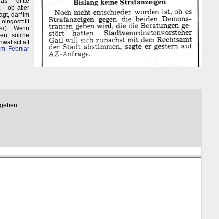
as dritte
t - ob aber
gt, darf im
 eingestellt
er
). Wenn
en, solche
nwaltschaft
em Februar
egeben.