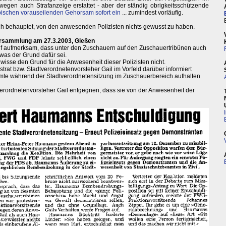
wegen auch Strafanzeige erstattet - aber der ständig obrigkeitsschützende
typischen vorauseilenden Gehorsam sofort ein
... zumindest vorläufig.
ach behauptet, von den anwesenden Polizisten nichts gewusst zu haben.
ersammlung am 27.3.2003, Gießen
rauf aufmerksam, dass unter den Zuschauern auf den Zuschauertribünen auch
, was der Grund dafür sei.
 wisse den Grund für die Anwesenheit dieser Polizisten nicht.
istrat bzw. Stadtverordnetenvorsteher Gail im Vorfeld darüber informiert
eamte während der Stadtverordnetensitzung im Zuschauerbereich aufhalten
rordnetenvorsteher Gail entgegnen, dass sie von der Anwesenheit der