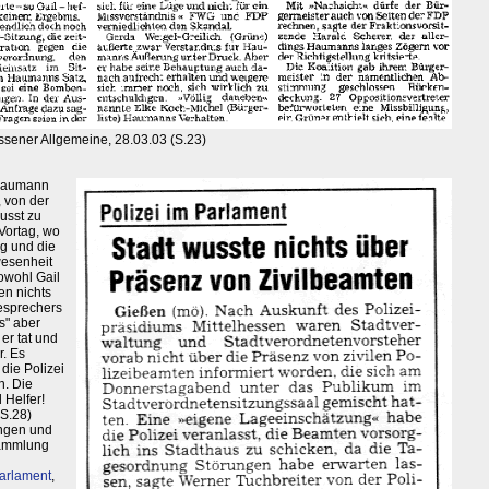
ssener Allgemeine, 28.03.03 (S.23)
d Haumann
 von der
usst zu
Vortag, wo
ng und die
esenheit
Sowohl Gail
en nichts
sesprechers
s" aber
er tat und
r. Es
die Polizei
n. Die
 Helfer!
 S.28)
ngen und
sammlung
parlament
,