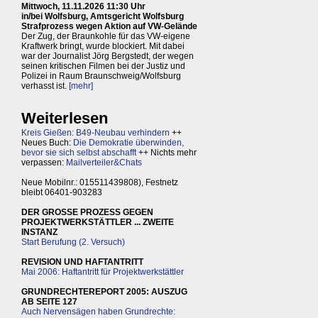
Mittwoch, 11.11.2026 11:30 Uhr
in/bei Wolfsburg, Amtsgericht Wolfsburg
Strafprozess wegen Aktion auf VW-Gelände
Der Zug, der Braunkohle für das VW-eigene
Kraftwerk bringt, wurde blockiert. Mit dabei
war der Journalist Jörg Bergstedt, der wegen
seinen kritischen Filmen bei der Justiz und
Polizei in Raum Braunschweig/Wolfsburg
verhasst ist.
[mehr]
Weiterlesen
Kreis Gießen: B49-Neubau verhindern
++
Neues Buch:
Die Demokratie überwinden,
bevor sie sich selbst abschafft
++ Nichts mehr
verpassen:
Mailverteiler&Chats
Neue Mobilnr.: 015511439808), Festnetz
bleibt 06401-903283
DER GROSSE PROZESS GEGEN
PROJEKTWERKSTÄTTLER ... ZWEITE
INSTANZ
Start Berufung (2. Versuch)
REVISION UND HAFTANTRITT
Mai 2006: Haftantritt für Projektwerkstättler
GRUNDRECHTEREPORT 2005: AUSZUG
AB SEITE 127
Auch Nervensägen haben Grundrechte: