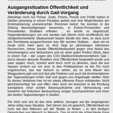
Ausgangssituation Öffentlichkeit und
Veränderung durch Gail-Vorgang
Allerdings nicht nur Polizei. Justiz, Polizei, Presse und Politik haben in
Gießen jahrelang in einem Paradies gelebt, was ihre Möglichkeiten der
Kriminalisierung unerwünschter Personen betraf. Sie konnten in der
Zeitung Beschuldigungen benennen, in Polizei-Presseinfos und
Pressetexten Straftaten erfinden ... es wurde so abgedruckt,
Gegendarstellungen von uns werden seit Jahren nicht veröffentlicht, der
obrigkeitsorientierte Staatsanwalt Vaupel deckte das alles, so dass auch
der Rechtsweg ausgeschlossen war. Wir wurden Outlaws ... dass wir es
heute nicht mehr ganz so sind, liegt an jahrelangen intensiven
Recherchen, immer wieder Öffentlichkeitsarbeit gegen eine Wand des
Verschweigens und Vertuschens und an einer guten Portion Glück, dass
in einem Fall – der Lügen des CDU-Stadtverordnetenvorstehers Gail –
durch dessen absurde Reaktion eine Öffentlichkeit hergestellt wurde und
viele sagten: Huch, scheint wohl doch nicht zu stimmen, dass die aus
Saasen einfach nur irre sind. In den Politiksphären ist der Filz noch
ungebrochen, das war danach zu sehen, als es eine Mauer des
Wegguckens gab und sich fast alle Parteien und auch die Kommentatoren
der Tageszeitungen hinter Gail und gegen uns Angeklagte stellten. Aber
für dieses Verfahren hier ist ein etwas offenerer Raum entstanden. Nicht
gleichberechtigt, fair und offen. Aber doch ein bisschen in die Richtung
wenigstens einer echten Beweisaufnahme und Verhandlung und
immerhin der kritischen Beobachtung einiger ZuschauerInnen und einer
der beiden Tageszeitungen in Gießen.
Für mich und uns ist das eine seltene, bezogen auf die vergangenen
Jahre völlig neue Situation. Seit Jahren bin ich gewohnt, Öffentlichkeit nur
noch bei den Aktionen auf der Straße zu finden – in den dortigen
Gesprächen von Mensch zu Mensch. Das ist nicht die schlechteste Form