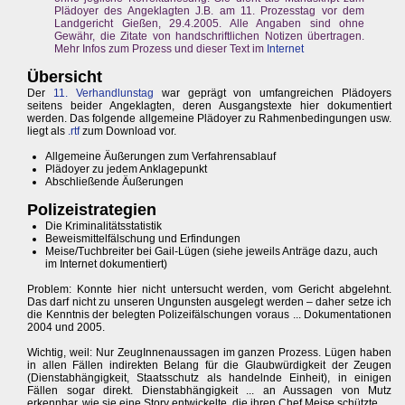
Plädoyer des Angeklagten J.B. am 11. Prozesstag vor dem
Landgericht Gießen, 29.4.2005. Alle Angaben sind ohne
Gewähr, die Zitate von handschriftlichen Notizen übertragen.
Mehr Infos zum Prozess und dieser Text im
Internet
Übersicht
Der
11. Verhandlunstag
war geprägt von umfangreichen Plädoyers
seitens beider Angeklagten, deren Ausgangstexte hier dokumentiert
werden. Das folgende allgemeine Plädoyer zu Rahmenbedingungen usw.
liegt als
.rtf
zum Download vor.
Allgemeine Äußerungen zum Verfahrensablauf
Plädoyer zu jedem Anklagepunkt
Abschließende Äußerungen
Polizeistrategien
Die Kriminalitätsstatistik
Beweismittelfälschung und Erfindungen
Meise/Tuchbreiter bei Gail-Lügen (siehe jeweils Anträge dazu, auch
im Internet dokumentiert)
Problem: Konnte hier nicht untersucht werden, vom Gericht abgelehnt.
Das darf nicht zu unseren Ungunsten ausgelegt werden – daher setze ich
die Kenntnis der belegten Polizeifälschungen voraus ... Dokumentationen
2004 und 2005.
Wichtig, weil: Nur ZeugInnenaussagen im ganzen Prozess. Lügen haben
in allen Fällen indirekten Belang für die Glaubwürdigkeit der Zeugen
(Dienstabhängigkeit, Staatsschutz als handelnde Einheit), in einigen
Fällen sogar direkt. Dienstabhängigkeit ... an Aussagen von Mutz
erkennbar, wie sie eine Story entwickelte, die ihren Chef Meise schützte.