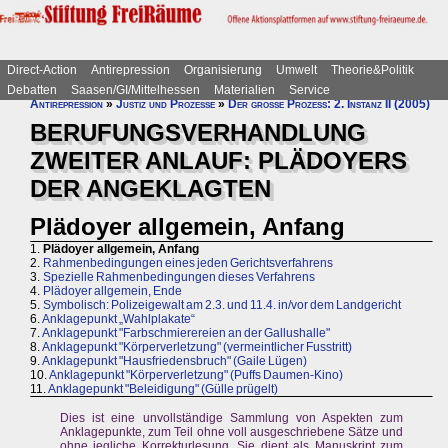
Direct-Action
Antirepression
Organisierung
Umwelt
Theorie&Politik
Debatten
Saasen/GI/Mittelhessen
Materialien
Service
Antirepression
»
Justiz und Prozesse
»
Der große Prozess: 2. Instanz II (2005)
BERUFUNGSVERHANDLUNG
ZWEITER ANLAUF: PLÄDOYERS
DER ANGEKLAGTEN
Plädoyer allgemein, Anfang
1.
Plädoyer allgemein, Anfang
2.
Rahmenbedingungen eines jeden Gerichtsverfahrens
3.
Spezielle Rahmenbedingungen dieses Verfahrens
4.
Plädoyer allgemein, Ende
5.
Symbolisch: Polizeigewalt am 2.3. und 11.4. in/vor dem Landgericht
6.
Anklagepunkt „Wahlplakate“
7.
Anklagepunkt "Farbschmierereien an der Gallushalle"
8.
Anklagepunkt "Körperverletzung" (vermeintlicher Fusstritt)
9.
Anklagepunkt "Hausfriedensbruch" (Gaile Lügen)
10.
Anklagepunkt "Körperverletzung" (Puffs Daumen-Kino)
11.
Anklagepunkt "Beleidigung" (Gülle prügelt)
Dies ist eine unvollständige Sammlung von Aspekten zum
Anklagepunkte, zum Teil ohne voll ausgeschriebene Sätze und
ohne jegliche Korrekturlesung. Sie dient als Manuskript zum