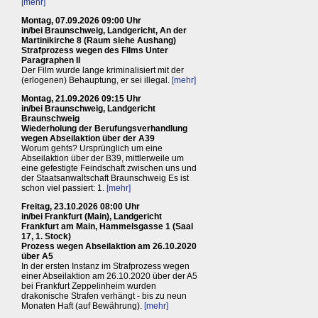
[mehr]
Montag, 07.09.2026 09:00 Uhr
in/bei Braunschweig, Landgericht, An der
Martinikirche 8 (Raum siehe Aushang)
Strafprozess wegen des Films Unter
Paragraphen II
Der Film wurde lange kriminalisiert mit der
(erlogenen) Behauptung, er sei illegal.
[mehr]
Montag, 21.09.2026 09:15 Uhr
in/bei Braunschweig, Landgericht
Braunschweig
Wiederholung der Berufungsverhandlung
wegen Abseilaktion über der A39
Worum gehts? Ursprünglich um eine
Abseilaktion über der B39, mittlerweile um
eine gefestigte Feindschaft zwischen uns und
der Staatsanwaltschaft Braunschweig Es ist
schon viel passiert: 1.
[mehr]
Freitag, 23.10.2026 08:00 Uhr
in/bei Frankfurt (Main), Landgericht
Frankfurt am Main, Hammelsgasse 1 (Saal
17, 1. Stock)
Prozess wegen Abseilaktion am 26.10.2020
über A5
In der ersten Instanz im Strafprozess wegen
einer Abseilaktion am 26.10.2020 über der A5
bei Frankfurt Zeppelinheim wurden
drakonische Strafen verhängt - bis zu neun
Monaten Haft (auf Bewährung).
[mehr]