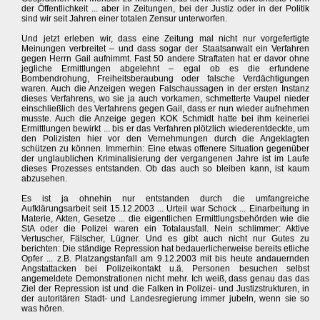
der Öffentlichkeit ... aber in Zeitungen, bei der Justiz oder in der Politik
sind wir seit Jahren einer totalen Zensur unterworfen.
Und jetzt erleben wir, dass eine Zeitung mal nicht nur vorgefertigte
Meinungen verbreitet – und dass sogar der Staatsanwalt ein Verfahren
gegen Herrn Gail aufnimmt. Fast 50 andere Straftaten hat er davor ohne
jegliche Ermittlungen abgelehnt – egal ob es die erfundene
Bombendrohung, Freiheitsberaubung oder falsche Verdächtigungen
waren. Auch die Anzeigen wegen Falschaussagen in der ersten Instanz
dieses Verfahrens, wo sie ja auch vorkamen, schmetterte Vaupel nieder
einschließlich des Verfahrens gegen Gail, dass er nun wieder aufnehmen
musste. Auch die Anzeige gegen KOK Schmidt hatte bei ihm keinerlei
Ermittlungen bewirkt ... bis er das Verfahren plötzlich wiederentdeckte, um
den Polizisten hier vor den Vernehmungen durch die Angeklagten
schützen zu können. Immerhin: Eine etwas offenere Situation gegenüber
der unglaublichen Kriminalisierung der vergangenen Jahre ist im Laufe
dieses Prozesses entstanden. Ob das auch so bleiben kann, ist kaum
abzusehen.
Es ist ja ohnehin nur entstanden durch die umfangreiche
Aufklärungsarbeit seit 15.12.2003 ... Urteil war Schock ... Einarbeitung in
Materie, Akten, Gesetze ... die eigentlichen Ermittlungsbehörden wie die
StA oder die Polizei waren ein Totalausfall. Nein schlimmer: Aktive
Vertuscher, Fälscher, Lügner. Und es gibt auch nicht nur Gutes zu
berichten: Die ständige Repression hat bedauerlicherweise bereits etliche
Opfer ... z.B. Platzangstanfall am 9.12.2003 mit bis heute andauernden
Angstattacken bei Polizeikontakt u.ä. Personen besuchen selbst
angemeldete Demonstrationen nicht mehr. Ich weiß, dass genau das das
Ziel der Repression ist und die Falken in Polizei- und Justizstrukturen, in
der autoritären Stadt- und Landesregierung immer jubeln, wenn sie so
was hören.