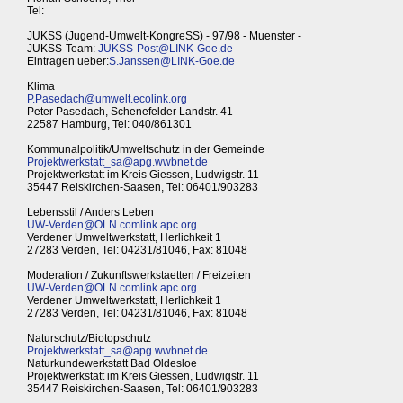
Tel:
JUKSS (Jugend-Umwelt-KongreSS) - 97/98 - Muenster -
JUKSS-Team:
JUKSS-Post@LINK-Goe.de
Eintragen ueber:
S.Janssen@LINK-Goe.de
Klima
P.Pasedach@umwelt.ecolink.org
Peter Pasedach, Schenefelder Landstr. 41
22587 Hamburg, Tel: 040/861301
Kommunalpolitik/Umweltschutz in der Gemeinde
Projektwerkstatt_sa@apg.wwbnet.de
Projektwerkstatt im Kreis Giessen, Ludwigstr. 11
35447 Reiskirchen-Saasen, Tel: 06401/903283
Lebensstil / Anders Leben
UW-Verden@OLN.comlink.apc.org
Verdener Umweltwerkstatt, Herlichkeit 1
27283 Verden, Tel: 04231/81046, Fax: 81048
Moderation / Zukunftswerkstaetten / Freizeiten
UW-Verden@OLN.comlink.apc.org
Verdener Umweltwerkstatt, Herlichkeit 1
27283 Verden, Tel: 04231/81046, Fax: 81048
Naturschutz/Biotopschutz
Projektwerkstatt_sa@apg.wwbnet.de
Naturkundewerkstatt Bad Oldesloe
Projektwerkstatt im Kreis Giessen, Ludwigstr. 11
35447 Reiskirchen-Saasen, Tel: 06401/903283