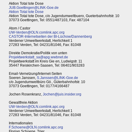
Aktion Total tote Dose
JUB.Goettingen@LINK-Goe.de
Aktion Total tote Dose
Aktion Total tote Dose, c/o Jugendumweltbuero, Gueterbahnhofstr. 10
37073 Goettingen, Tel: 0551/487103, Fax: 487104
Atom / Castor
UW-Verden@OLN.comlink.apc.org
CASTOR-Internetseiten der BI-Lüchow/Dannenberg
Verdener Umweltwerkstatt, Herlichkeit 1
27283 Verden, Tel: 04231/81046, Fax: 81048
Direkte Demokratie/Politik von unten
Projektwerkstatt_sa@apg.wwbnet.de
Projektwerkstatt im Kreis Gie en, Ludwigstr. 11
35447 Reiskirchen-Saasen, Tel: 06401/903283
Email-Vernetzung/Internet-Seiten
Soeren Janssen,
S.Janssen@LINK-Goe.de
c/o Jugendumweltbüro Gö., Güterbahnhofstr. 10
37073 Goettingen, Tel: 0177/4166487
Jochen Rosenkranz,
Jochen@juis.insider.org
Gewaltfreie Aktion
UW-Verden@OLN.comlink.apc.org
Verdener Umweltwerkstatt, Herlichkeit 1
27283 Verden, Tel: 04231/81046, Fax: 81048
Internationales
F.Schoene@OLN.comlink.apc.org
Florian Schoene, Trier