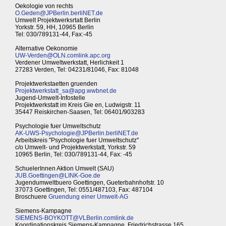
Oekologie von rechts
O.Geden@JPBerlin.berliNET.de
Umwelt Projektwerksrtatt Berlin
Yorkstr. 59, HH, 10965 Berlin
Tel: 030/789131-44, Fax:-45
Alternative Oekonomie
UW-Verden@OLN.comlink.apc.org
Verdener Umweltwerkstatt, Herlichkeit 1
27283 Verden, Tel: 04231/81046, Fax: 81048
Projektwerkstaetten gruenden
Projektwerkstatt_sa@apg.wwbnet.de
Jugend-Umwelt-Infostelle
Projektwerkstatt im Kreis Gie en, Ludwigstr. 11
35447 Reiskirchen-Saasen, Tel: 06401/903283
Psychologie fuer Umweltschutz
AK-UWS-Psychologie@JPBerlin.berliNET.de
Arbeitskreis "Psychologie fuer Umweltschutz"
c/o Umwelt- und Projektwerkstatt, Yorkstr. 59
10965 Berlin, Tel: 030/789131-44, Fax: -45
SchuelerInnen Aktion Umwelt (SAU)
JUB.Goettingen@LINK-Goe.de
Jugendumweltbuero Goettingen, Gueterbahnhofstr. 10
37073 Goettingen, Tel: 0551/487103, Fax: 487104
Broschuere
Gruendung einer Umwelt-AG
Siemens-Kampagne
SIEMENS-BOYKOTT@VLBerlin.comlink.de
Koordinationskreis Siemens-Kampagne, Friedrichstrasse 165