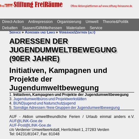
Direct-Action
Antirepression
Organisierung
Umwelt
Theorie&Politik
Debatten
Saasen/GI/Mittelhessen
Materialien
Service
Service
»
Adressen und Links
»
Verbände/Zentren (alt)
ADRESSEN DER
JUGENDUMWELTBEWEGUNG
(90ER JAHRE)
Initiativen, Kampagnen und
Projekte der
Jugendumweltbewegung
1.
Initiativen, Kampagnen und Projekte der Jugendumweltbewegung
3.
Jugendumweltbüros und Projektwerkstätten
4.
BUNDjugend und Naturschutzjugend
5.
Sonstige Adressen / freie Gruppen der Jugendumweltbewegung
AUF - Aktion umweltfreundliche Ferien / Urlaub einmal anders e.V.
AUF@LINK-Goe.de
AUF-Post@LINK-Goe.de
c/o Verdener Umweltwerkstatt, Herrlichkeit 1, 27283 Verden
Tel: 04231/81047, Fax: 81048