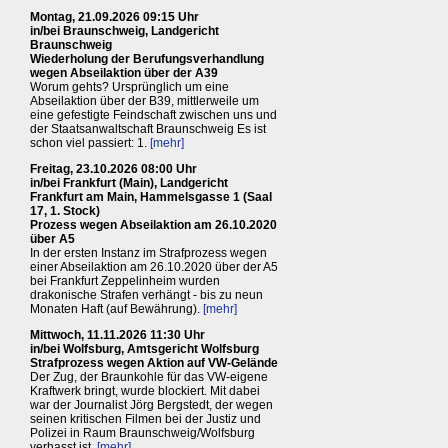
Montag, 21.09.2026 09:15 Uhr
in/bei Braunschweig, Landgericht
Braunschweig
Wiederholung der Berufungsverhandlung
wegen Abseilaktion über der A39
Worum gehts? Ursprünglich um eine
Abseilaktion über der B39, mittlerweile um
eine gefestigte Feindschaft zwischen uns und
der Staatsanwaltschaft Braunschweig Es ist
schon viel passiert: 1.
[mehr]
Freitag, 23.10.2026 08:00 Uhr
in/bei Frankfurt (Main), Landgericht
Frankfurt am Main, Hammelsgasse 1 (Saal
17, 1. Stock)
Prozess wegen Abseilaktion am 26.10.2020
über A5
In der ersten Instanz im Strafprozess wegen
einer Abseilaktion am 26.10.2020 über der A5
bei Frankfurt Zeppelinheim wurden
drakonische Strafen verhängt - bis zu neun
Monaten Haft (auf Bewährung).
[mehr]
Mittwoch, 11.11.2026 11:30 Uhr
in/bei Wolfsburg, Amtsgericht Wolfsburg
Strafprozess wegen Aktion auf VW-Gelände
Der Zug, der Braunkohle für das VW-eigene
Kraftwerk bringt, wurde blockiert. Mit dabei
war der Journalist Jörg Bergstedt, der wegen
seinen kritischen Filmen bei der Justiz und
Polizei in Raum Braunschweig/Wolfsburg
verhasst ist.
[mehr]