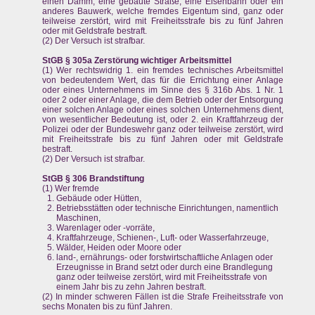
einen Damm, eine gebaute Straße, eine Eisenbahn oder ein
anderes Bauwerk, welche fremdes Eigentum sind, ganz oder
teilweise zerstört, wird mit Freiheitsstrafe bis zu fünf Jahren
oder mit Geldstrafe bestraft.
(2) Der Versuch ist strafbar.
StGB § 305a Zerstörung wichtiger Arbeitsmittel
(1) Wer rechtswidrig 1. ein fremdes technisches Arbeitsmittel
von bedeutendem Wert, das für die Errichtung einer Anlage
oder eines Unternehmens im Sinne des § 316b Abs. 1 Nr. 1
oder 2 oder einer Anlage, die dem Betrieb oder der Entsorgung
einer solchen Anlage oder eines solchen Unternehmens dient,
von wesentlicher Bedeutung ist, oder 2. ein Kraftfahrzeug der
Polizei oder der Bundeswehr ganz oder teilweise zerstört, wird
mit Freiheitsstrafe bis zu fünf Jahren oder mit Geldstrafe
bestraft.
(2) Der Versuch ist strafbar.
StGB § 306 Brandstiftung
(1) Wer fremde
Gebäude oder Hütten,
Betriebsstätten oder technische Einrichtungen, namentlich
Maschinen,
Warenlager oder -vorräte,
Kraftfahrzeuge, Schienen-, Luft- oder Wasserfahrzeuge,
Wälder, Heiden oder Moore oder
land-, ernährungs- oder forstwirtschaftliche Anlagen oder
Erzeugnisse in Brand setzt oder durch eine Brandlegung
ganz oder teilweise zerstört, wird mit Freiheitsstrafe von
einem Jahr bis zu zehn Jahren bestraft.
(2) In minder schweren Fällen ist die Strafe Freiheitsstrafe von
sechs Monaten bis zu fünf Jahren.