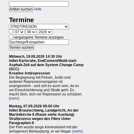
Hilfe
Termine
vergangene Termine anzeigen
Mittwoch, 19.08.2026 14:30 Uhr
in/bei Karlsruhe, EndCement/Wald-statt-
Asphalt-Zelt auf dem System Change Camp
(SCC)
Kreative Antirepression
Die Begegnung mit Polizei, Justiz und
anderen Repressionsorganen ist
unangenehm - und soll es auch sein, da es
um Einschüchterung und Strafe geht. Es
macht Sinn, sich vor Repression zu schützen.
[mehr]
Montag, 07.09.2026 09:00 Uhr
in/bei Braunschweig, Landgericht, An der
Martinikirche 8 (Raum siehe Aushang)
Strafprozess wegen des Films Unter
Paragraphen II
Der Film wurde lange kriminalisiert mit der
(erlogenen) Behauptung, er sei illegal.
[mehr]