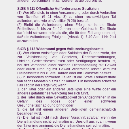
anderen Vorschriften mit schwererer Strafe bedroht ist.
StGB § 111 Öffentliche Aufforderung zu Straftaten
(1) Wer öffentlich, in einer Versammlung oder durch Verbreiten
von Schriften (§ 11 Abs. 3) zu einer rechtswidrigen Tat
auffordert, wird wie ein Anstifter (§ 26) bestraft.
(2) Bleibt die Aufforderung ohne Erfolg, so ist die Strafe
Freiheitsstrafe bis zu fünf Jahren oder Geldstrafe. Die Strafe
darf nicht schwerer sein als die, die für den Fall angedroht ist,
daß die Aufforderung Erfolg hat (Absatz 1); § 49 Abs. 1 Nr. 2 ist
anzuwenden.
StGB § 113 Widerstand gegen Vollstreckungsbeamte
(1) Wer einem Amtsträger oder Soldaten der Bundeswehr, der
zur Vollstreckung von Gesetzen, Rechtsverordnungen,
Urteilen, Gerichtsbeschlüssen oder Verfügungen berufen ist,
bei der Vornahme einer solchen Diensthandlung mit Gewalt
oder durch Drohung mit Gewalt Widerstand leistet, wird mit
Freiheitsstrafe bis zu drei Jahren oder mit Geldstrafe bestraft.
(2) In besonders schweren Fällen ist die Strafe Freiheitsstrafe
von sechs Monaten bis zu fünf Jahren. Ein besonders schwerer
Fall liegt in der Regel vor, wenn
1. der Täter oder ein anderer Beteiligter eine Waffe oder ein
anderes gefährliches Werkzeug bei sich führt,
2. der Täter durch eine Gewalttätigkeit den Angegriffenen in die
Gefahr des Todes oder einer schweren
Gesundheitsschädigung bringt oder
3. die Tat mit einem anderen Beteiligten gemeinschaftlich
begangen wird.
(3) Die Tat ist nicht nach dieser Vorschrift strafbar, wenn die
Diensthandlung nicht rechtmäßig ist. Dies gilt auch dann, wenn
der Täter irrig annimmt, die Diensthandlung sei rechtmäßig.