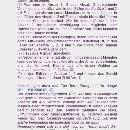
Jahren zu erkennen.
(5) Wer eine in Absatz 1, 2 oder Absatz 3 bezeichnete
Vereinigung unterstützt, wird in den Fällen der Absätze 1 und 2
mit Freiheitsstrafe von sechs Monaten bis zu zehn Jahren, in
den Fällen des Absatzes 3 mit Freiheitsstrafe bis zu fünf Jahren
oder mit Geldstrafe bestraft. Wer für eine in Absatz 1 oder
Absatz 2 bezeichnete Vereinigung um Mitglieder oder
Unterstützer wirbt, wird mit Freiheitsstrafe von sechs Monaten
bis zu fünf Jahren bestraft.
(6) Das Gericht kann bei Beteiligten, deren Schuld gering und
deren Mitwirkung von untergeordneter Bedeutung ist, in den
Fällen der Absätze 1, 2, 3 und 5 die Strafe nach seinem
Ermessen (§ 49 Abs. 2) mildern.
(7) § 129 Abs. 6 gilt entsprechend.
(8) Neben einer Freiheitsstrafe von mindestens sechs Monaten
kann das Gericht die Fähigkeit, öffentliche Ämter zu bekleiden,
und die Fähigkeit, Rechte aus öffentlichen Wahlen zu
erlangen, aberkennen (§ 45 Abs. 2).
(9) In den Fällen der Absätze 1, 2 und 4 kann das Gericht
Führungsaufsicht anordnen (§ 68 Abs. 1).
Anmerkungen dazu aus "Der Terror-Paragraph", in:
Junge
Welt, 18.8.2006 (S. 10)
Der Wortlaut des Paragraphen 129a war und ist umfangreich
und gewollt unscharf. In der aktuellsten Fassung hat er neun
Absätze mit 439 Wörtern. Verfolgt wird, wer Gründer oder
Mitglied einer "terroristischen Vereinigung" ist, deren Tätigkeit
darauf gerichtet sein soll, schwere Straftaten wie Mord,
Entführungen oder Sprengstoffdelikte zu begehen. Bestraft
wurde nach dem Gesetzeswortlaut von 1976 auch, wer eine
solche Vereinigung nur unterstützt oder für sie wirbt.
Nirgendwo findet sich eine Definition von "Terrorismus". Wer