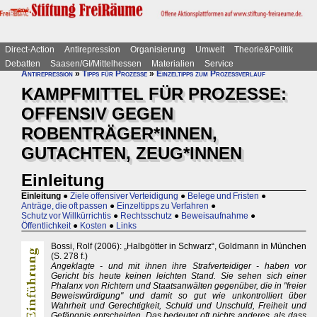
Direct-Action
Antirepression
Organisierung
Umwelt
Theorie&Politik
Debatten
Saasen/GI/Mittelhessen
Materialien
Service
Antirepression
»
Tipps für Prozesse
»
Einzeltipps zum Prozessverlauf
KAMPFMITTEL FÜR PROZESSE:
OFFENSIV GEGEN
ROBENTRÄGER*INNEN,
GUTACHTEN, ZEUG*INNEN
Einleitung
Einleitung
●
Ziele offensiver Verteidigung
●
Belege und Fristen
●
Anträge, die oft passen
●
Einzeltipps zu Verfahren
●
Schutz vor Willkürrichtis
●
Rechtsschutz
●
Beweisaufnahme
●
Öffentlichkeit
●
Kosten
●
Links
Bossi, Rolf (2006): „Halbgötter in Schwarz“, Goldmann in München
(S. 278 f.)
Angeklagte - und mit ihnen ihre Strafverteidiger - haben vor
Gericht bis heute keinen leichten Stand. Sie sehen sich einer
Phalanx von Richtern und Staatsanwälten gegenüber, die in "freier
Beweiswürdigung" und damit so gut wie unkontrolliert über
Wahrheit und Gerechtigkeit, Schuld und Unschuld, Freiheit und
Gefängnis entscheiden. Das bedeutet oft nichts anderes, als dass