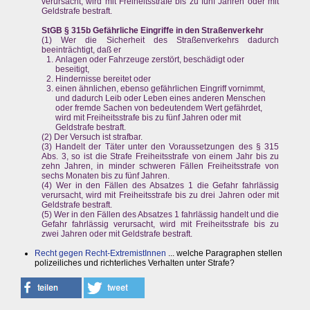
verursacht, wird mit Freiheitsstrafe bis zu fünf Jahren oder mit
Geldstrafe bestraft.
StGB § 315b Gefährliche Eingriffe in den Straßenverkehr
(1) Wer die Sicherheit des Straßenverkehrs dadurch
beeinträchtigt, daß er
Anlagen oder Fahrzeuge zerstört, beschädigt oder
beseitigt,
Hindernisse bereitet oder
einen ähnlichen, ebenso gefährlichen Eingriff vornimmt,
und dadurch Leib oder Leben eines anderen Menschen
oder fremde Sachen von bedeutendem Wert gefährdet,
wird mit Freiheitsstrafe bis zu fünf Jahren oder mit
Geldstrafe bestraft.
(2) Der Versuch ist strafbar.
(3) Handelt der Täter unter den Voraussetzungen des § 315
Abs. 3, so ist die Strafe Freiheitsstrafe von einem Jahr bis zu
zehn Jahren, in minder schweren Fällen Freiheitsstrafe von
sechs Monaten bis zu fünf Jahren.
(4) Wer in den Fällen des Absatzes 1 die Gefahr fahrlässig
verursacht, wird mit Freiheitsstrafe bis zu drei Jahren oder mit
Geldstrafe bestraft.
(5) Wer in den Fällen des Absatzes 1 fahrlässig handelt und die
Gefahr fahrlässig verursacht, wird mit Freiheitsstrafe bis zu
zwei Jahren oder mit Geldstrafe bestraft.
Recht gegen Recht-ExtremistInnen
... welche Paragraphen stellen
polizeiliches und richterliches Verhalten unter Strafe?