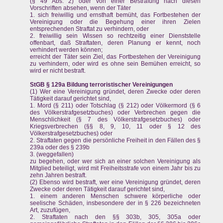
(§ 49 Abs. 2) oder von einer Bestrafung nach diesen
Vorschriften absehen, wenn der Täter
1. sich freiwillig und ernsthaft bemüht, das Fortbestehen der
Vereinigung oder die Begehung einer ihren Zielen
entsprechenden Straftat zu verhindern, oder
2. freiwillig sein Wissen so rechtzeitig einer Dienststelle
offenbart, daß Straftaten, deren Planung er kennt, noch
verhindert werden können;
erreicht der Täter sein Ziel, das Fortbestehen der Vereinigung
zu verhindern, oder wird es ohne sein Bemühen erreicht, so
wird er nicht bestraft.
StGB § 129a Bildung terroristischer Vereinigungen
(1) Wer eine Vereinigung gründet, deren Zwecke oder deren
Tätigkeit darauf gerichtet sind,
1. Mord (§ 211) oder Totschlag (§ 212) oder Völkermord (§ 6
des Völkerstrafgesetzbuches) oder Verbrechen gegen die
Menschlichkeit (§ 7 des Völkerstrafgesetzbuches) oder
Kriegsverbrechen (§§ 8, 9, 10, 11 oder § 12 des
Völkerstrafgesetzbuches) oder
2. Straftaten gegen die persönliche Freiheit in den Fällen des §
239a oder des § 239b
3. (weggefallen)
zu begehen, oder wer sich an einer solchen Vereinigung als
Mitglied beteiligt, wird mit Freiheitsstrafe von einem Jahr bis zu
zehn Jahren bestraft.
(2) Ebenso wird bestraft, wer eine Vereinigung gründet, deren
Zwecke oder deren Tätigkeit darauf gerichtet sind,
1. einem anderen Menschen schwere körperliche oder
seelische Schäden, insbesondere der in § 226 bezeichneten
Art, zuzufügen,
2. Straftaten nach den §§ 303b, 305, 305a oder