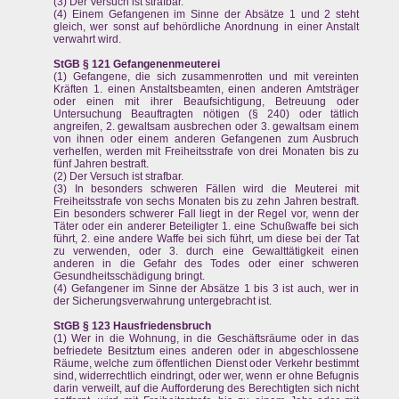
(3) Der Versuch ist strafbar.
(4) Einem Gefangenen im Sinne der Absätze 1 und 2 steht
gleich, wer sonst auf behördliche Anordnung in einer Anstalt
verwahrt wird.
StGB § 121 Gefangenenmeuterei
(1) Gefangene, die sich zusammenrotten und mit vereinten
Kräften 1. einen Anstaltsbeamten, einen anderen Amtsträger
oder einen mit ihrer Beaufsichtigung, Betreuung oder
Untersuchung Beauftragten nötigen (§ 240) oder tätlich
angreifen, 2. gewaltsam ausbrechen oder 3. gewaltsam einem
von ihnen oder einem anderen Gefangenen zum Ausbruch
verhelfen, werden mit Freiheitsstrafe von drei Monaten bis zu
fünf Jahren bestraft.
(2) Der Versuch ist strafbar.
(3) In besonders schweren Fällen wird die Meuterei mit
Freiheitsstrafe von sechs Monaten bis zu zehn Jahren bestraft.
Ein besonders schwerer Fall liegt in der Regel vor, wenn der
Täter oder ein anderer Beteiligter 1. eine Schußwaffe bei sich
führt, 2. eine andere Waffe bei sich führt, um diese bei der Tat
zu verwenden, oder 3. durch eine Gewalttätigkeit einen
anderen in die Gefahr des Todes oder einer schweren
Gesundheitsschädigung bringt.
(4) Gefangener im Sinne der Absätze 1 bis 3 ist auch, wer in
der Sicherungsverwahrung untergebracht ist.
StGB § 123 Hausfriedensbruch
(1) Wer in die Wohnung, in die Geschäftsräume oder in das
befriedete Besitztum eines anderen oder in abgeschlossene
Räume, welche zum öffentlichen Dienst oder Verkehr bestimmt
sind, widerrechtlich eindringt, oder wer, wenn er ohne Befugnis
darin verweilt, auf die Aufforderung des Berechtigten sich nicht