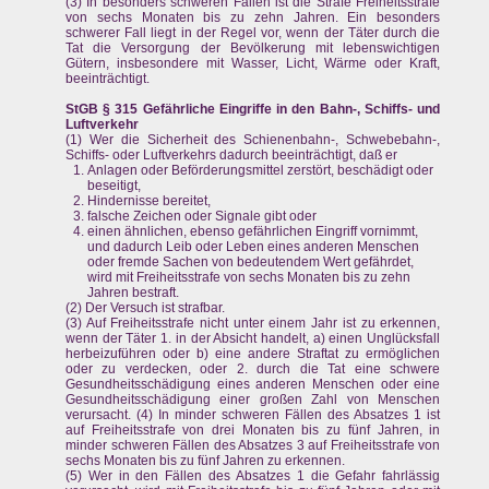
(3) In besonders schweren Fällen ist die Strafe Freiheitsstrafe
von sechs Monaten bis zu zehn Jahren. Ein besonders
schwerer Fall liegt in der Regel vor, wenn der Täter durch die
Tat die Versorgung der Bevölkerung mit lebenswichtigen
Gütern, insbesondere mit Wasser, Licht, Wärme oder Kraft,
beeinträchtigt.
StGB § 315 Gefährliche Eingriffe in den Bahn-, Schiffs- und
Luftverkehr
(1) Wer die Sicherheit des Schienenbahn-, Schwebebahn-,
Schiffs- oder Luftverkehrs dadurch beeinträchtigt, daß er
Anlagen oder Beförderungsmittel zerstört, beschädigt oder
beseitigt,
Hindernisse bereitet,
falsche Zeichen oder Signale gibt oder
einen ähnlichen, ebenso gefährlichen Eingriff vornimmt,
und dadurch Leib oder Leben eines anderen Menschen
oder fremde Sachen von bedeutendem Wert gefährdet,
wird mit Freiheitsstrafe von sechs Monaten bis zu zehn
Jahren bestraft.
(2) Der Versuch ist strafbar.
(3) Auf Freiheitsstrafe nicht unter einem Jahr ist zu erkennen,
wenn der Täter 1. in der Absicht handelt, a) einen Unglücksfall
herbeizuführen oder b) eine andere Straftat zu ermöglichen
oder zu verdecken, oder 2. durch die Tat eine schwere
Gesundheitsschädigung eines anderen Menschen oder eine
Gesundheitsschädigung einer großen Zahl von Menschen
verursacht. (4) In minder schweren Fällen des Absatzes 1 ist
auf Freiheitsstrafe von drei Monaten bis zu fünf Jahren, in
minder schweren Fällen des Absatzes 3 auf Freiheitsstrafe von
sechs Monaten bis zu fünf Jahren zu erkennen.
(5) Wer in den Fällen des Absatzes 1 die Gefahr fahrlässig