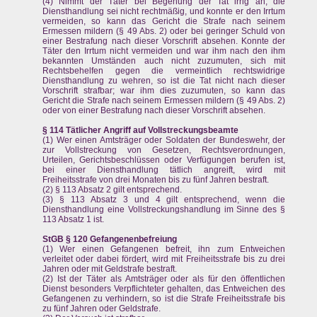
(4) Nimmt der Täter bei Begehung der Tat irrig an, die
Diensthandlung sei nicht rechtmäßig, und konnte er den Irrtum
vermeiden, so kann das Gericht die Strafe nach seinem
Ermessen mildern (§ 49 Abs. 2) oder bei geringer Schuld von
einer Bestrafung nach dieser Vorschrift absehen. Konnte der
Täter den Irrtum nicht vermeiden und war ihm nach den ihm
bekannten Umständen auch nicht zuzumuten, sich mit
Rechtsbehelfen gegen die vermeintlich rechtswidrige
Diensthandlung zu wehren, so ist die Tat nicht nach dieser
Vorschrift strafbar; war ihm dies zuzumuten, so kann das
Gericht die Strafe nach seinem Ermessen mildern (§ 49 Abs. 2)
oder von einer Bestrafung nach dieser Vorschrift absehen.
§ 114 Tätlicher Angriff auf Vollstreckungsbeamte
(1) Wer einen Amtsträger oder Soldaten der Bundeswehr, der
zur Vollstreckung von Gesetzen, Rechtsverordnungen,
Urteilen, Gerichtsbeschlüssen oder Verfügungen berufen ist,
bei einer Diensthandlung tätlich angreift, wird mit
Freiheitsstrafe von drei Monaten bis zu fünf Jahren bestraft.
(2) § 113 Absatz 2 gilt entsprechend.
(3) § 113 Absatz 3 und 4 gilt entsprechend, wenn die
Diensthandlung eine Vollstreckungshandlung im Sinne des §
113 Absatz 1 ist.
StGB § 120 Gefangenenbefreiung
(1) Wer einen Gefangenen befreit, ihn zum Entweichen
verleitet oder dabei fördert, wird mit Freiheitsstrafe bis zu drei
Jahren oder mit Geldstrafe bestraft.
(2) Ist der Täter als Amtsträger oder als für den öffentlichen
Dienst besonders Verpflichteter gehalten, das Entweichen des
Gefangenen zu verhindern, so ist die Strafe Freiheitsstrafe bis
zu fünf Jahren oder Geldstrafe.