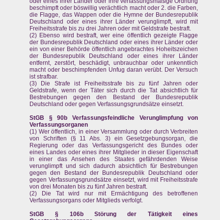
oder eines ihrer Länder oder ihre verfassungsmäßige Ordnung
beschimpft oder böswillig verächtlich macht oder 2. die Farben,
die Flagge, das Wappen oder die Hymne der Bundesrepublik
Deutschland oder eines ihrer Länder verunglimpft, wird mit
Freiheitsstrafe bis zu drei Jahren oder mit Geldstrafe bestraft.
(2) Ebenso wird bestraft, wer eine öffentlich gezeigte Flagge
der Bundesrepublik Deutschland oder eines ihrer Länder oder
ein von einer Behörde öffentlich angebrachtes Hoheitszeichen
der Bundesrepublik Deutschland oder eines ihrer Länder
entfernt, zerstört, beschädigt, unbrauchbar oder unkenntlich
macht oder beschimpfenden Unfug daran verübt. Der Versuch
ist strafbar.
(3) Die Strafe ist Freiheitsstrafe bis zu fünf Jahren oder
Geldstrafe, wenn der Täter sich durch die Tat absichtlich für
Bestrebungen gegen den Bestand der Bundesrepublik
Deutschland oder gegen Verfassungsgrundsätze einsetzt.
StGB § 90b Verfassungsfeindliche Verunglimpfung von
Verfassungsorganen
(1) Wer öffentlich, in einer Versammlung oder durch Verbreiten
von Schriften (§ 11 Abs. 3) ein Gesetzgebungsorgan, die
Regierung oder das Verfassungsgericht des Bundes oder
eines Landes oder eines ihrer Mitglieder in dieser Eigenschaft
in einer das Ansehen des Staates gefährdenden Weise
verunglimpft und sich dadurch absichtlich für Bestrebungen
gegen den Bestand der Bundesrepublik Deutschland oder
gegen Verfassungsgrundsätze einsetzt, wird mit Freiheitsstrafe
von drei Monaten bis zu fünf Jahren bestraft.
(2) Die Tat wird nur mit Ermächtigung des betroffenen
Verfassungsorgans oder Mitglieds verfolgt.
StGB § 106b Störung der Tätigkeit eines