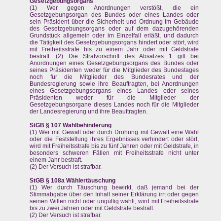
Gesetzgebungsorgans
(1) Wer gegen Anordnungen verstößt, die ein
Gesetzgebungsorgan des Bundes oder eines Landes oder
sein Präsident über die Sicherheit und Ordnung im Gebäude
des Gesetzgebungsorgans oder auf dem dazugehörenden
Grundstück allgemein oder im Einzelfall erläßt, und dadurch
die Tätigkeit des Gesetzgebungsorgans hindert oder stört, wird
mit Freiheitsstrafe bis zu einem Jahr oder mit Geldstrafe
bestraft. (2) Die Strafvorschrift des Absatzes 1 gilt bei
Anordnungen eines Gesetzgebungsorgans des Bundes oder
seines Präsidenten weder für die Mitglieder des Bundestages
noch für die Mitglieder des Bundesrates und der
Bundesregierung sowie ihre Beauftragten, bei Anordnungen
eines Gesetzgebungsorgans eines Landes oder seines
Präsidenten weder für die Mitglieder der
Gesetzgebungsorgane dieses Landes noch für die Mitglieder
der Landesregierung und ihre Beauftragten.
StGB § 107 Wahlbehinderung
(1) Wer mit Gewalt oder durch Drohung mit Gewalt eine Wahl
oder die Feststellung ihres Ergebnisses verhindert oder stört,
wird mit Freiheitsstrafe bis zu fünf Jahren oder mit Geldstrafe, in
besonders schweren Fällen mit Freiheitsstrafe nicht unter
einem Jahr bestraft.
(2) Der Versuch ist strafbar.
StGB § 108a Wählertäuschung
(1) Wer durch Täuschung bewirkt, daß jemand bei der
Stimmabgabe über den Inhalt seiner Erklärung irrt oder gegen
seinen Willen nicht oder ungültig wählt, wird mit Freiheitsstrafe
bis zu zwei Jahren oder mit Geldstrafe bestraft.
(2) Der Versuch ist strafbar.