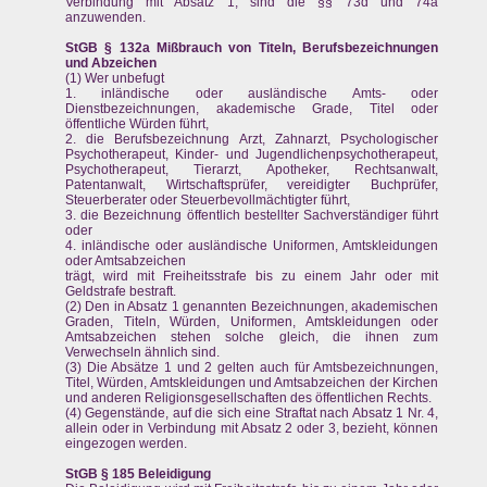
Verbindung mit Absatz 1, sind die §§ 73d und 74a
anzuwenden.
StGB § 132a Mißbrauch von Titeln, Berufsbezeichnungen
und Abzeichen
(1) Wer unbefugt
1. inländische oder ausländische Amts- oder
Dienstbezeichnungen, akademische Grade, Titel oder
öffentliche Würden führt,
2. die Berufsbezeichnung Arzt, Zahnarzt, Psychologischer
Psychotherapeut, Kinder- und Jugendlichenpsychotherapeut,
Psychotherapeut, Tierarzt, Apotheker, Rechtsanwalt,
Patentanwalt, Wirtschaftsprüfer, vereidigter Buchprüfer,
Steuerberater oder Steuerbevollmächtigter führt,
3. die Bezeichnung öffentlich bestellter Sachverständiger führt
oder
4. inländische oder ausländische Uniformen, Amtskleidungen
oder Amtsabzeichen
trägt, wird mit Freiheitsstrafe bis zu einem Jahr oder mit
Geldstrafe bestraft.
(2) Den in Absatz 1 genannten Bezeichnungen, akademischen
Graden, Titeln, Würden, Uniformen, Amtskleidungen oder
Amtsabzeichen stehen solche gleich, die ihnen zum
Verwechseln ähnlich sind.
(3) Die Absätze 1 und 2 gelten auch für Amtsbezeichnungen,
Titel, Würden, Amtskleidungen und Amtsabzeichen der Kirchen
und anderen Religionsgesellschaften des öffentlichen Rechts.
(4) Gegenstände, auf die sich eine Straftat nach Absatz 1 Nr. 4,
allein oder in Verbindung mit Absatz 2 oder 3, bezieht, können
eingezogen werden.
StGB § 185 Beleidigung