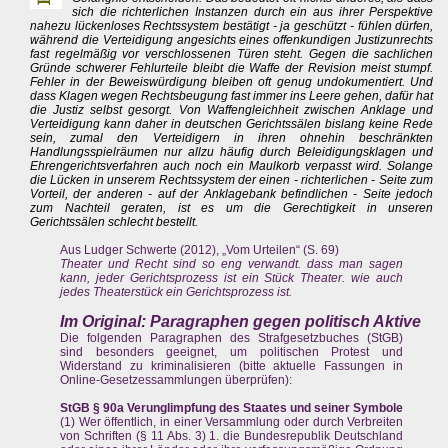
sich die richterlichen Instanzen durch ein aus ihrer Perspektive
nahezu lückenloses Rechtssystem bestätigt - ja geschützt - fühlen dürfen,
während die Verteidigung angesichts eines offenkundigen Justizunrechts
fast regelmäßig vor verschlossenen Türen steht. Gegen die sachlichen
Gründe schwerer Fehlurteile bleibt die Waffe der Revision meist stumpf.
Fehler in der Beweiswürdigung bleiben oft genug undokumentiert. Und
dass Klagen wegen Rechtsbeugung fast immer ins Leere gehen, dafür hat
die Justiz selbst gesorgt. Von Waffengleichheit zwischen Anklage und
Verteidigung kann daher in deutschen Gerichtssälen bislang keine Rede
sein, zumal den Verteidigern in ihren ohnehin beschränkten
Handlungsspielräumen nur allzu häufig durch Beleidigungsklagen und
Ehrengerichtsverfahren auch noch ein Maulkorb verpasst wird. Solange
die Lücken in unserem Rechtssystem der einen - richterlichen - Seite zum
Vorteil, der anderen - auf der Anklagebank befindlichen - Seite jedoch
zum Nachteil geraten, ist es um die Gerechtigkeit in unseren
Gerichtssälen schlecht bestellt.
Aus Ludger Schwerte (2012), „Vom Urteilen“ (S. 69)
Theater und Recht sind so eng verwandt. dass man sagen
kann, jeder Gerichtsprozess ist ein Stück Theater. wie auch
jedes Theaterstück ein Gerichtsprozess ist.
Im Original: Paragraphen gegen politisch Aktive
Die folgenden Paragraphen des Strafgesetzbuches (StGB)
sind besonders geeignet, um politischen Protest und
Widerstand zu kriminalisieren (bitte aktuelle Fassungen in
Online-Gesetzessammlungen überprüfen):
StGB § 90a Verunglimpfung des Staates und seiner Symbole
(1) Wer öffentlich, in einer Versammlung oder durch Verbreiten
von Schriften (§ 11 Abs. 3) 1. die Bundesrepublik Deutschland