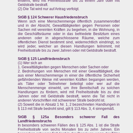
entfernt, wird mit Freiheitsstrafe bis zu einem Jahr oder mit
Geldstrafe bestraft.
(2) Die Tat wird nur auf Antrag verfolgt.
StGB § 124 Schwerer Hausfriedensbruch
Wenn sich eine Menschenmenge öffentlich zusammenrottet
und in der Absicht, Gewalttätigkeiten gegen Personen oder
Sachen mit vereinten Kräften zu begehen, in die Wohnung, in
die Geschäftsräume oder in das befriedete Besitztum eines
anderen oder in abgeschlossene Räume, welche zum
öffentlichen Dienst bestimmt sind, widerrechtlich eindringt, so
wird jeder, welcher an diesen Handlungen teilnimmt, mit
Freiheitsstrafe bis zu zwei Jahren oder mit Geldstrafe bestraft.
StGB § 125 Landfriedensbruch
(1) Wer sich an
1. Gewalttätigkeiten gegen Menschen oder Sachen oder
2. Bedrohungen von Menschen mit einer Gewalttätigkeit, die
aus einer Menschenmenge in einer die öffentliche Sicherheit
gefährdenden Weise mit vereinten Kräften begangen werden,
als Täter oder Teilnehmer beteiligt oder wer auf die
Menschenmenge einwirkt, um ihre Bereitschaft zu solchen
Handlungen zu fördern, wird mit Freiheitsstrafe bis zu drei
Jahren oder mit Geldstrafe bestraft, wenn die Tat nicht in
anderen Vorschriften mit schwererer Strafe bedroht ist.
(2) Soweit die in Absatz 1 Nr. 1, 2 bezeichneten Handlungen in
§ 113 mit Strafe bedroht sind, gilt § 113 Abs. 3, 4 sinngemäß.
StGB § 125a Besonders schwerer Fall des
Landfriedensbruchs
In besonders schweren Fällen des § 125 Abs. 1 ist die Strafe
Freiheitsstrafe von sechs Monaten bis zu zehn Jahren. Ein