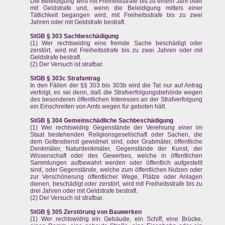
Die Beleidigung wird mit Freiheitsstrafe bis zu einem Jahr oder
mit Geldstrafe und, wenn die Beleidigung mittels einer
Tätlichkeit begangen wird, mit Freiheitsstrafe bis zu zwei
Jahren oder mit Geldstrafe bestraft.
StGB § 303 Sachbeschädigung
(1) Wer rechtswidrig eine fremde Sache beschädigt oder
zerstört, wird mit Freiheitsstrafe bis zu zwei Jahren oder mit
Geldstrafe bestraft.
(2) Der Versuch ist strafbar.
StGB § 303c Strafantrag
In den Fällen der §§ 303 bis 303b wird die Tat nur auf Antrag
verfolgt, es sei denn, daß die Strafverfolgungsbehörde wegen
des besonderen öffentlichen Interesses an der Strafverfolgung
ein Einschreiten von Amts wegen für geboten hält.
StGB § 304 Gemeinschädliche Sachbeschädigung
(1) Wer rechtswidrig Gegenstände der Verehrung einer im
Staat bestehenden Religionsgesellschaft oder Sachen, die
dem Gottesdienst gewidmet sind, oder Grabmäler, öffentliche
Denkmäler, Naturdenkmäler, Gegenstände der Kunst, der
Wissenschaft oder des Gewerbes, welche in öffentlichen
Sammlungen aufbewahrt werden oder öffentlich aufgestellt
sind, oder Gegenstände, welche zum öffentlichen Nutzen oder
zur Verschönerung öffentlicher Wege, Plätze oder Anlagen
dienen, beschädigt oder zerstört, wird mit Freiheitsstrafe bis zu
drei Jahren oder mit Geldstrafe bestraft.
(2) Der Versuch ist strafbar.
StGB § 305 Zerstörung von Bauwerken
(1) Wer rechtswidrig ein Gebäude, ein Schiff, eine Brücke,