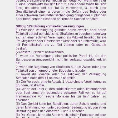
besonders schwerer Fall liegt in der Regel vor, wenn der Täter
1. eine Schußwaffe bei sich führt, 2. eine andere Waffe bei sich
führt, um diese bei der Tat zu verwenden, 3. durch eine
Gewalttätigkeit einen anderen in die Gefahr des Todes oder
einer schweren Gesundheitsschädigung bringt oder 4. plündert
oder bedeutenden Schaden an fremden Sachen anrichtet.
StGB § 129 Bildung krimineller Vereinigungen
(1) Wer eine Vereinigung gründet, deren Zwecke oder deren
Tätigkeit darauf gerichtet sind, Straftaten zu begehen, oder wer
sich an einer solchen Vereinigung als Mitglied beteiligt, für sie
um Mitglieder oder Unterstützer wirbt oder sie unterstützt, wird
mit Freiheitsstrafe bis zu fünf Jahren oder mit Geldstrafe
bestraft.
(2) Absatz 1 ist nicht anzuwenden,
1. wenn die Vereinigung eine politische Partei ist, die das
Bundesverfassungsgericht nicht für verfassungswidrig erklärt
hat,
2. wenn die Begehung von Straftaten nur ein Zweck oder eine
Tätigkeit von untergeordneter Bedeutung ist oder
3. soweit die Zwecke oder die Tätigkeit der Vereinigung
Straftaten nach den §§ 84 bis 87 betreffen.
(3) Der Versuch, eine in Absatz 1 bezeichnete Vereinigung zu
gründen, ist strafbar.
(4) Gehört der Täter zu den Rädelsführern oder Hintermännern
oder liegt sonst ein besonders schwerer Fall vor, so ist auf
Freiheitsstrafe von sechs Monaten bis zu fünf Jahren zu
erkennen.
(5) Das Gericht kann bei Beteiligten, deren Schuld gering und
deren Mitwirkung von untergeordneter Bedeutung ist, von einer
Bestrafung nach den Absätzen 1 und 3 absehen.
(6) Das Gericht kann die Strafe nach seinem Ermessen mildern