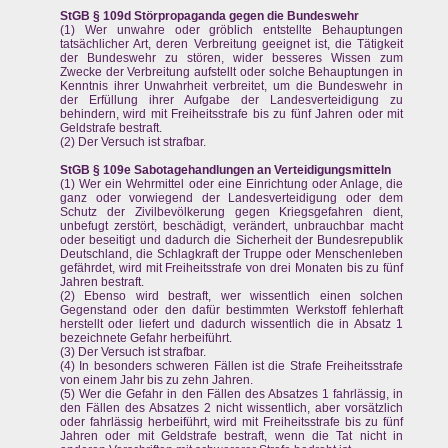
StGB § 109d Störpropaganda gegen die Bundeswehr
(1) Wer unwahre oder gröblich entstellte Behauptungen
tatsächlicher Art, deren Verbreitung geeignet ist, die Tätigkeit
der Bundeswehr zu stören, wider besseres Wissen zum
Zwecke der Verbreitung aufstellt oder solche Behauptungen in
Kenntnis ihrer Unwahrheit verbreitet, um die Bundeswehr in
der Erfüllung ihrer Aufgabe der Landesverteidigung zu
behindern, wird mit Freiheitsstrafe bis zu fünf Jahren oder mit
Geldstrafe bestraft.
(2) Der Versuch ist strafbar.
StGB § 109e Sabotagehandlungen an Verteidigungsmitteln
(1) Wer ein Wehrmittel oder eine Einrichtung oder Anlage, die
ganz oder vorwiegend der Landesverteidigung oder dem
Schutz der Zivilbevölkerung gegen Kriegsgefahren dient,
unbefugt zerstört, beschädigt, verändert, unbrauchbar macht
oder beseitigt und dadurch die Sicherheit der Bundesrepublik
Deutschland, die Schlagkraft der Truppe oder Menschenleben
gefährdet, wird mit Freiheitsstrafe von drei Monaten bis zu fünf
Jahren bestraft.
(2) Ebenso wird bestraft, wer wissentlich einen solchen
Gegenstand oder den dafür bestimmten Werkstoff fehlerhaft
herstellt oder liefert und dadurch wissentlich die in Absatz 1
bezeichnete Gefahr herbeiführt.
(3) Der Versuch ist strafbar.
(4) In besonders schweren Fällen ist die Strafe Freiheitsstrafe
von einem Jahr bis zu zehn Jahren.
(5) Wer die Gefahr in den Fällen des Absatzes 1 fahrlässig, in
den Fällen des Absatzes 2 nicht wissentlich, aber vorsätzlich
oder fahrlässig herbeiführt, wird mit Freiheitsstrafe bis zu fünf
Jahren oder mit Geldstrafe bestraft, wenn die Tat nicht in