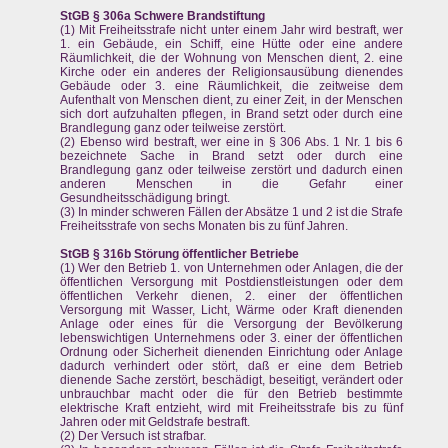
StGB § 306a Schwere Brandstiftung
(1) Mit Freiheitsstrafe nicht unter einem Jahr wird bestraft, wer
1. ein Gebäude, ein Schiff, eine Hütte oder eine andere
Räumlichkeit, die der Wohnung von Menschen dient, 2. eine
Kirche oder ein anderes der Religionsausübung dienendes
Gebäude oder 3. eine Räumlichkeit, die zeitweise dem
Aufenthalt von Menschen dient, zu einer Zeit, in der Menschen
sich dort aufzuhalten pflegen, in Brand setzt oder durch eine
Brandlegung ganz oder teilweise zerstört.
(2) Ebenso wird bestraft, wer eine in § 306 Abs. 1 Nr. 1 bis 6
bezeichnete Sache in Brand setzt oder durch eine
Brandlegung ganz oder teilweise zerstört und dadurch einen
anderen Menschen in die Gefahr einer
Gesundheitsschädigung bringt.
(3) In minder schweren Fällen der Absätze 1 und 2 ist die Strafe
Freiheitsstrafe von sechs Monaten bis zu fünf Jahren.
StGB § 316b Störung öffentlicher Betriebe
(1) Wer den Betrieb 1. von Unternehmen oder Anlagen, die der
öffentlichen Versorgung mit Postdienstleistungen oder dem
öffentlichen Verkehr dienen, 2. einer der öffentlichen
Versorgung mit Wasser, Licht, Wärme oder Kraft dienenden
Anlage oder eines für die Versorgung der Bevölkerung
lebenswichtigen Unternehmens oder 3. einer der öffentlichen
Ordnung oder Sicherheit dienenden Einrichtung oder Anlage
dadurch verhindert oder stört, daß er eine dem Betrieb
dienende Sache zerstört, beschädigt, beseitigt, verändert oder
unbrauchbar macht oder die für den Betrieb bestimmte
elektrische Kraft entzieht, wird mit Freiheitsstrafe bis zu fünf
Jahren oder mit Geldstrafe bestraft.
(2) Der Versuch ist strafbar.