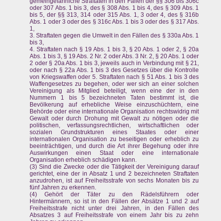
gemeingefährliche Straftaten in den Fällen der §§ 306 bis 306c
oder 307 Abs. 1 bis 3, des § 308 Abs. 1 bis 4, des § 309 Abs. 1
bis 5, der §§ 313, 314 oder 315 Abs. 1, 3 oder 4, des § 316b
Abs. 1 oder 3 oder des § 316c Abs. 1 bis 3 oder des § 317 Abs.
1,
3. Straftaten gegen die Umwelt in den Fällen des § 330a Abs. 1
bis 3,
4. Straftaten nach § 19 Abs. 1 bis 3, § 20 Abs. 1 oder 2, § 20a
Abs. 1 bis 3, § 19 Abs. 2 Nr. 2 oder Abs. 3 Nr. 2, § 20 Abs. 1 oder
2 oder § 20a Abs. 1 bis 3, jeweils auch in Verbindung mit § 21,
oder nach § 22a Abs. 1 bis 3 des Gesetzes über die Kontrolle
von Kriegswaffen oder 5. Straftaten nach § 51 Abs. 1 bis 3 des
Waffengesetzes zu begehen, oder wer sich an einer solchen
Vereinigung als Mitglied beteiligt, wenn eine der in den
Nummern 1 bis 5 bezeichneten Taten bestimmt ist, die
Bevölkerung auf erhebliche Weise einzuschüchtern, eine
Behörde oder eine internationale Organisation rechtswidrig mit
Gewalt oder durch Drohung mit Gewalt zu nötigen oder die
politischen, verfassungsrechtlichen, wirtschaftlichen oder
sozialen Grundstrukturen eines Staates oder einer
internationalen Organisation zu beseitigen oder erheblich zu
beeinträchtigen, und durch die Art ihrer Begehung oder ihre
Auswirkungen einen Staat oder eine internationale
Organisation erheblich schädigen kann.
(3) Sind die Zwecke oder die Tätigkeit der Vereinigung darauf
gerichtet, eine der in Absatz 1 und 2 bezeichneten Straftaten
anzudrohen, ist auf Freiheitsstrafe von sechs Monaten bis zu
fünf Jahren zu erkennen.
(4) Gehört der Täter zu den Rädelsführern oder
Hintermännern, so ist in den Fällen der Absätze 1 und 2 auf
Freiheitsstrafe nicht unter drei Jahren, in den Fällen des
Absatzes 3 auf Freiheitsstrafe von einem Jahr bis zu zehn