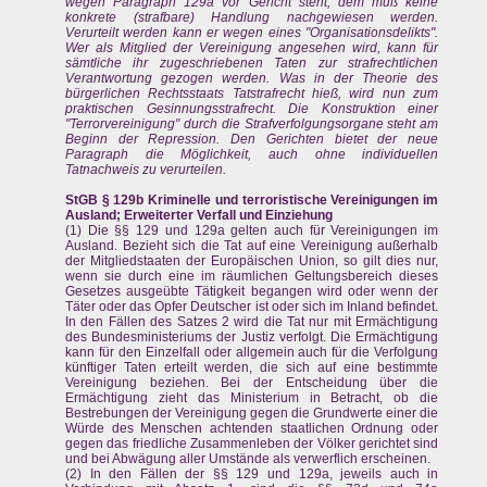
wegen Paragraph 129a vor Gericht steht, dem muß keine
konkrete (strafbare) Handlung nachgewiesen werden.
Verurteilt werden kann er wegen eines "Organisationsdelikts".
Wer als Mitglied der Vereinigung angesehen wird, kann für
sämtliche ihr zugeschriebenen Taten zur strafrechtlichen
Verantwortung gezogen werden. Was in der Theorie des
bürgerlichen Rechtsstaats Tatstrafrecht hieß, wird nun zum
praktischen Gesinnungsstrafrecht. Die Konstruktion einer
"Terrorvereinigung" durch die Strafverfolgungsorgane steht am
Beginn der Repression. Den Gerichten bietet der neue
Paragraph die Möglichkeit, auch ohne individuellen
Tatnachweis zu verurteilen.
StGB § 129b Kriminelle und terroristische Vereinigungen im
Ausland; Erweiterter Verfall und Einziehung
(1) Die §§ 129 und 129a gelten auch für Vereinigungen im
Ausland. Bezieht sich die Tat auf eine Vereinigung außerhalb
der Mitgliedstaaten der Europäischen Union, so gilt dies nur,
wenn sie durch eine im räumlichen Geltungsbereich dieses
Gesetzes ausgeübte Tätigkeit begangen wird oder wenn der
Täter oder das Opfer Deutscher ist oder sich im Inland befindet.
In den Fällen des Satzes 2 wird die Tat nur mit Ermächtigung
des Bundesministeriums der Justiz verfolgt. Die Ermächtigung
kann für den Einzelfall oder allgemein auch für die Verfolgung
künftiger Taten erteilt werden, die sich auf eine bestimmte
Vereinigung beziehen. Bei der Entscheidung über die
Ermächtigung zieht das Ministerium in Betracht, ob die
Bestrebungen der Vereinigung gegen die Grundwerte einer die
Würde des Menschen achtenden staatlichen Ordnung oder
gegen das friedliche Zusammenleben der Völker gerichtet sind
und bei Abwägung aller Umstände als verwerflich erscheinen.
(2) In den Fällen der §§ 129 und 129a, jeweils auch in