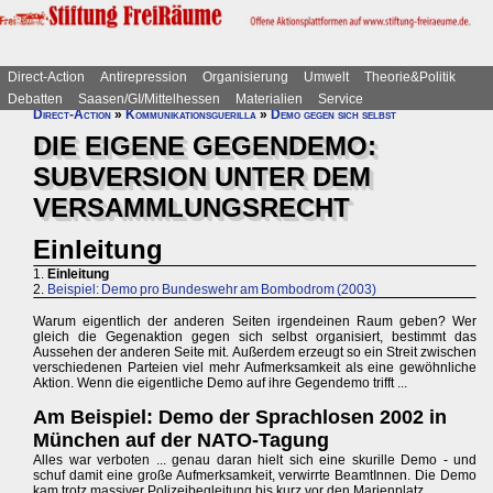
Direct-Action
Antirepression
Organisierung
Umwelt
Theorie&Politik
Debatten
Saasen/GI/Mittelhessen
Materialien
Service
Direct-Action
»
Kommunikationsguerilla
»
Demo gegen sich selbst
DIE EIGENE GEGENDEMO:
SUBVERSION UNTER DEM
VERSAMMLUNGSRECHT
Einleitung
1.
Einleitung
2.
Beispiel: Demo pro Bundeswehr am Bombodrom (2003)
Warum eigentlich der anderen Seiten irgendeinen Raum geben? Wer
gleich die Gegenaktion gegen sich selbst organisiert, bestimmt das
Aussehen der anderen Seite mit. Außerdem erzeugt so ein Streit zwischen
verschiedenen Parteien viel mehr Aufmerksamkeit als eine gewöhnliche
Aktion. Wenn die eigentliche Demo auf ihre Gegendemo trifft ...
Am Beispiel: Demo der Sprachlosen 2002 in
München auf der NATO-Tagung
Alles war verboten ... genau daran hielt sich eine skurille Demo - und
schuf damit eine große Aufmerksamkeit, verwirrte BeamtInnen. Die Demo
kam trotz massiver Polizeibegleitung bis kurz vor den Marienplatz.