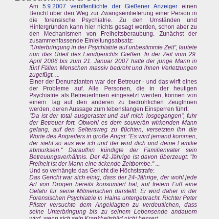
Am
5.9.2007 veröffentlichte der Gießener Anzeiger
einen
Bericht über den Weg zur Zwangseinlieferung einer Person in
die forensische Psychiatrie. Zu den Umständen und
Hintergründen kann hier nichts gesagt werden, schon aber zu
den Mechanismen von Freiheitsberaubung. Zunächst der
zusammenfassende Einleitungsabsatz:
"Unterbringung in der Psychiatrie auf unbestimmte Zeit", lautete
nun das Urteil des Landgerichts Gießen. In der Zeit vom 29.
April 2006 bis zum 21. Januar 2007 hatte der junge Mann in
fünf Fällen Menschen massiv bedroht und ihnen Verletzungen
zugefügt. ...
Einer der Denunzianten war der Betreuer - und das wirft eines
der Probleme auf. Alle Personen, die in der heutigen
Psychiatrie als BetreuerInnen eingesetzt werden, können von
einem Tag auf den anderen zu bedrohlichen ZeugInnen
werden, deren Aussage zum lebenslangen Einsperren führt:
"Da ist der total ausgerastet und auf mich losgegangen", fuhr
der Betreuer fort. Obwohl es dem souverän wirkenden Mann
gelang, auf den Seltersweg zu flüchten, versetzten ihn die
Worte des Angreifers in große Angst: "Es wird jemand kommen,
der sieht so aus wie ich und der wird dich und deine Familie
abmurksen." Daraufhin kündigte der Familienvater sein
Betreuungsverhältnis. Der 42-Jährige ist davon überzeugt: "In
Freiheit ist der Mann eine tickende Zeitbombe." ...
Und so verhängte das Gericht die Höchststrafe:
Das Gericht war sich einig, dass der 24-Jährige, der wohl jede
Art von Drogen bereits konsumiert hat, auf freiem Fuß eine
Gefahr für seine Mitmenschen darstellt. Er wird daher in der
Forensischen Psychiatrie in Haina untergebracht. Richter Peter
Pfister versuchte dem Angeklagten zu verdeutlichen, dass
seine Unterbringung bis zu seinem Lebensende andauern
wird, wenn sich sein Krankheitsbild nicht bessert.