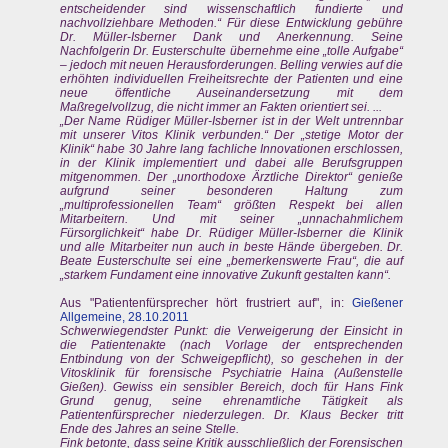
entscheidender sind wissenschaftlich fundierte und
nachvollziehbare Methoden.“ Für diese Entwicklung gebühre
Dr. Müller-Isberner Dank und Anerkennung. Seine
Nachfolgerin Dr. Eusterschulte übernehme eine „tolle Aufgabe“
– jedoch mit neuen Herausforderungen. Belling verwies auf die
erhöhten individuellen Freiheitsrechte der Patienten und eine
neue öffentliche Auseinandersetzung mit dem
Maßregelvollzug, die nicht immer an Fakten orientiert sei. ...
„Der Name Rüdiger Müller-Isberner ist in der Welt untrennbar
mit unserer Vitos Klinik verbunden.“ Der „stetige Motor der
Klinik“ habe 30 Jahre lang fachliche Innovationen erschlossen,
in der Klinik implementiert und dabei alle Berufsgruppen
mitgenommen. Der „unorthodoxe Ärztliche Direktor“ genieße
aufgrund seiner besonderen Haltung zum
„multiprofessionellen Team“ größten Respekt bei allen
Mitarbeitern. Und mit seiner „unnachahmlichem
Fürsorglichkeit“ habe Dr. Rüdiger Müller-Isberner die Klinik
und alle Mitarbeiter nun auch in beste Hände übergeben. Dr.
Beate Eusterschulte sei eine „bemerkenswerte Frau“, die auf
„starkem Fundament eine innovative Zukunft gestalten kann“.
Aus "Patientenfürsprecher hört frustriert auf", in:
Gießener
Allgemeine, 28.10.2011
Schwerwiegendster Punkt: die Verweigerung der Einsicht in
die Patientenakte (nach Vorlage der entsprechenden
Entbindung von der Schweigepflicht), so geschehen in der
Vitosklinik für forensische Psychiatrie Haina (Außenstelle
Gießen). Gewiss ein sensibler Bereich, doch für Hans Fink
Grund genug, seine ehrenamtliche Tätigkeit als
Patientenfürsprecher niederzulegen. Dr. Klaus Becker tritt
Ende des Jahres an seine Stelle.
Fink betonte, dass seine Kritik ausschließlich der Forensischen