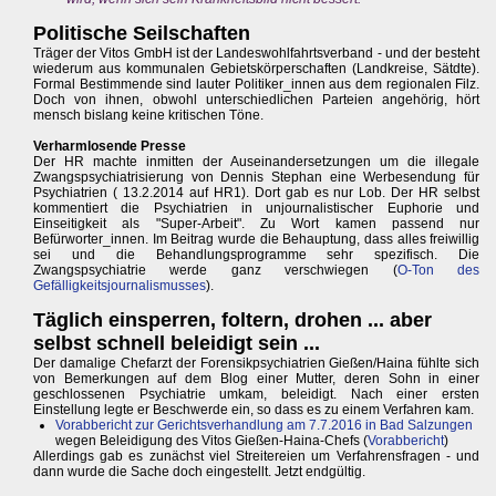
Politische Seilschaften
Träger der Vitos GmbH ist der Landeswohlfahrtsverband - und der besteht
wiederum aus kommunalen Gebietskörperschaften (Landkreise, Sätdte).
Formal Bestimmende sind lauter Politiker_innen aus dem regionalen Filz.
Doch von ihnen, obwohl unterschiedlichen Parteien angehörig, hört
mensch bislang keine kritischen Töne.
Verharmlosende Presse
Der HR machte inmitten der Auseinandersetzungen um die illegale
Zwangspsychiatrisierung von Dennis Stephan eine Werbesendung für
Psychiatrien ( 13.2.2014 auf HR1). Dort gab es nur Lob. Der HR selbst
kommentiert die Psychiatrien in unjournalistischer Euphorie und
Einseitigkeit als "Super-Arbeit". Zu Wort kamen passend nur
Befürworter_innen. Im Beitrag wurde die Behauptung, dass alles freiwillig
sei und die Behandlungsprogramme sehr spezifisch. Die
Zwangspsychiatrie werde ganz verschwiegen (
O-Ton des
Gefälligkeitsjournalismusses
).
Täglich einsperren, foltern, drohen ... aber
selbst schnell beleidigt sein ...
Der damalige Chefarzt der Forensikpsychiatrien Gießen/Haina fühlte sich
von Bemerkungen auf dem Blog einer Mutter, deren Sohn in einer
geschlossenen Psychiatrie umkam, beleidigt. Nach einer ersten
Einstellung legte er Beschwerde ein, so dass es zu einem Verfahren kam.
Vorabbericht zur Gerichtsverhandlung am 7.7.2016 in Bad Salzungen
wegen Beleidigung des Vitos Gießen-Haina-Chefs (
Vorabbericht
)
Allerdings gab es zunächst viel Streitereien um Verfahrensfragen - und
dann wurde die Sache doch eingestellt. Jetzt endgültig.