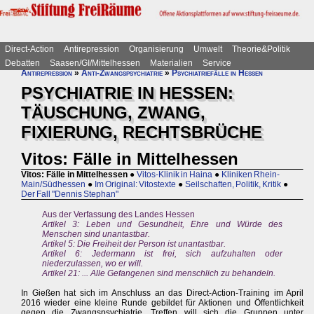
Direct-Action
Antirepression
Organisierung
Umwelt
Theorie&Politik
Debatten
Saasen/GI/Mittelhessen
Materialien
Service
Antirepression
»
Anti-Zwangspsychiatrie
»
Psychiatriefälle in Hessen
PSYCHIATRIE IN HESSEN:
TÄUSCHUNG, ZWANG,
FIXIERUNG, RECHTSBRÜCHE
Vitos: Fälle in Mittelhessen
Vitos: Fälle in Mittelhessen
●
Vitos-Klinik in Haina
●
Kliniken Rhein-
Main/Südhessen
●
Im Original: Vitostexte
●
Seilschaften, Politik, Kritik
●
Der Fall "Dennis Stephan"
Aus der Verfassung des Landes Hessen
Artikel 3: Leben und Gesundheit, Ehre und Würde des
Menschen sind unantastbar.
Artikel 5: Die Freiheit der Person ist unantastbar.
Artikel 6: Jedermann ist frei, sich aufzuhalten oder
niederzulassen, wo er will.
Artikel 21: ... Alle Gefangenen sind menschlich zu behandeln.
In Gießen hat sich im Anschluss an das Direct-Action-Training im April
2016 wieder eine kleine Runde gebildet für Aktionen und Öffentlichkeit
gegen die Zwangspsychiatrie. Treffen will sich die Gruppen unter