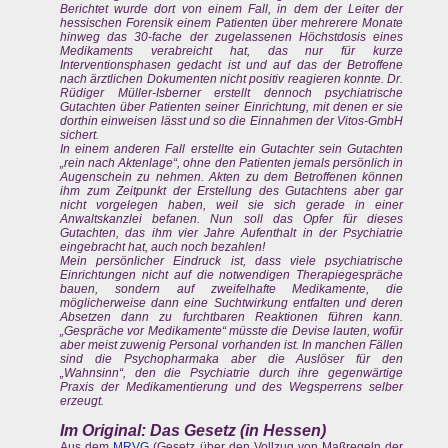
Berichtet wurde dort von einem Fall, in dem der Leiter der
hessischen Forensik einem Patienten über mehrerere Monate
hinweg das 30-fache der zugelassenen Höchstdosis eines
Medikaments verabreicht hat, das nur für kurze
Interventionsphasen gedacht ist und auf das der Betroffene
nach ärztlichen Dokumenten nicht positiv reagieren konnte. Dr.
Rüdiger Müller-Isberner erstellt dennoch psychiatrische
Gutachten über Patienten seiner Einrichtung, mit denen er sie
dorthin einweisen lässt und so die Einnahmen der Vitos-GmbH
sichert.
In einem anderen Fall erstellte ein Gutachter sein Gutachten
„rein nach Aktenlage“, ohne den Patienten jemals persönlich in
Augenschein zu nehmen. Akten zu dem Betroffenen können
ihm zum Zeitpunkt der Erstellung des Gutachtens aber gar
nicht vorgelegen haben, weil sie sich gerade in einer
Anwaltskanzlei befanen. Nun soll das Opfer für dieses
Gutachten, das ihm vier Jahre Aufenthalt in der Psychiatrie
eingebracht hat, auch noch bezahlen!
Mein persönlicher Eindruck ist, dass viele psychiatrische
Einrichtungen nicht auf die notwendigen Therapiegespräche
bauen, sondern auf zweifelhafte Medikamente, die
möglicherweise dann eine Suchtwirkung entfalten und deren
Absetzen dann zu furchtbaren Reaktionen führen kann.
„Gespräche vor Medikamente“ müsste die Devise lauten, wofür
aber meist zuwenig Personal vorhanden ist. In manchen Fällen
sind die Psychopharmaka aber die Auslöser für den
„Wahnsinn“, den die Psychiatrie durch ihre gegenwärtige
Praxis der Medikamentierung und des Wegsperrens selber
erzeugt.
Im Original: Das Gesetz (in Hessen)
Aus dem
MRVG
(Gesetz über den Vollzug von Maßregeln der