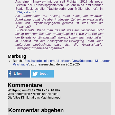
Aus einem Interview mit der seit Frühjahr 2017 als neuer
Leiterin der Forensikpsychiatrien Gießen/Haina amtierenden
Beate Eusterschulte (Nachfolgerin von Müller-Isberner), in:
HNA, 9.4.2017
Sie übernehmen die Leitung einer Klinik, die weltweite
Anerkennung hat, die aber in jüngster Zeit immer mehr in die
Kritik von Psychiatriegegnern geraten ist. Was sind die
Ursachen?
Eusterschulte: Wenn man das tut, was aus fachlicher Sicht
richtig und zum Teil auch unumgänglich ist, wie zum Beispiel
der Einsatz von Zwangsmaßnahmen, kommt man automatisch
in Konflikt mit der Antipsychiatrie-Bewegung. Man kann
außerdem beobachten, dass sich die Antipsychiatrie-
Bewegung zunehmend organisiert.
Marburg
Bericht "
Beschwerdestelle erhebt schwere Vorwürfe gegen Marburger
Psychiatrie
", auf: hessenschau.de am 20.2.2025
Kommentare
Wolfgang am 01.12.2021 - 17:10 Uhr
Was ändert sich? Nichts ändert sich!
Die Vitos Klinik hat das Machtmonopol
Kommentar abgeben