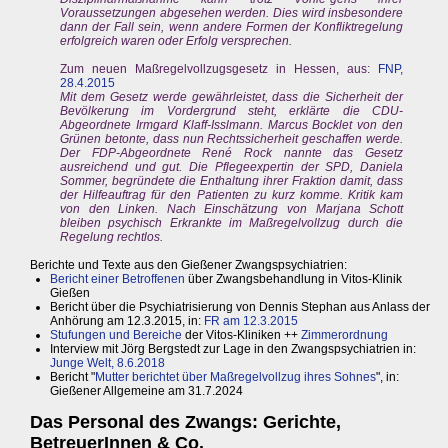
Voraussetzungen abgesehen werden. Dies wird insbesondere
dann der Fall sein, wenn andere Formen der Konfliktregelung
erfolgreich waren oder Erfolg versprechen.
Zum neuen Maßregelvollzugsgesetz in Hessen, aus:
FNP,
28.4.2015
Mit dem Gesetz werde gewährleistet, dass die Sicherheit der
Bevölkerung im Vordergrund steht, erklärte die CDU-
Abgeordnete Irmgard Klaff-Isslmann. Marcus Bocklet von den
Grünen betonte, dass nun Rechtssicherheit geschaffen werde.
Der FDP-Abgeordnete René Rock nannte das Gesetz
ausreichend und gut. Die Pflegeexpertin der SPD, Daniela
Sommer, begründete die Enthaltung ihrer Fraktion damit, dass
der Hilfeauftrag für den Patienten zu kurz komme. Kritik kam
von den Linken. Nach Einschätzung von Marjana Schott
bleiben psychisch Erkrankte im Maßregelvollzug durch die
Regelung rechtlos.
Berichte und Texte aus den Gießener Zwangspsychiatrien:
Bericht einer Betroffenen
über Zwangsbehandlung in Vitos-Klinik
Gießen
Bericht über die Psychiatrisierung von Dennis Stephan aus Anlass der
Anhörung am 12.3.2015, in:
FR am 12.3.2015
Stufungen und Bereiche
der Vitos-Kliniken ++
Zimmerordnung
Interview mit Jörg Bergstedt zur Lage in den Zwangspsychiatrien in:
Junge Welt, 8.6.2018
Bericht "
Mutter berichtet über Maßregelvollzug ihres Sohnes
", in:
Gießener Allgemeine am 31.7.2024
Das Personal des Zwangs: Gerichte,
BetreuerInnen & Co.