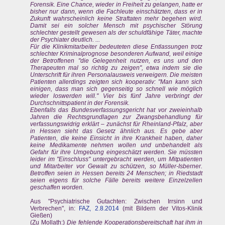
Forensik. Eine Chance, wieder in Freiheit zu gelangen, hatte er
bisher nur dann, wenn die Fachleute einschätzten, dass er in
Zukunft wahrscheinlich keine Straftaten mehr begehen wird.
Damit sei ein solcher Mensch mit psychischer Störung
schlechter gestellt gewesen als der schuldfähige Täter, machte
der Psychiater deutlich. ...
Für die Klinikmitarbeiter bedeuteten diese Entlassungen trotz
schlechter Kriminalprognose besonderen Aufwand, weil einige
der Betroffenen "die Gelegenheit nutzen, es uns und den
Therapeuten mal so richtig zu zeigen", etwa indem sie die
Unterschrift für ihren Personalausweis verweigern. Die meisten
Patienten allerdings zeigten sich kooperativ: "Man kann sich
einigen, dass man sich gegenseitig so schnell wie möglich
wieder loswerden will." Vier bis fünf Jahre verbringt der
Durchschnittspatient in der Forensik.
Ebenfalls das Bundesverfassungsgericht hat vor zweieinhalb
Jahren die Rechtsgrundlagen zur Zwangsbehandlung für
verfassungswidrig erklärt – zunächst für Rheinland-Pfalz, aber
in Hessen sieht das Gesetz ähnlich aus. Es gebe aber
Patienten, die keine Einsicht in ihre Krankheit haben, daher
keine Medikamente nehmen wollen und unbehandelt als
Gefahr für ihre Umgebung eingeschätzt werden. Sie müssten
leider im "Einschluss" untergebracht werden, um Mitpatienten
und Mitarbeiter vor Gewalt zu schützen, so Müller-Isberner.
Betroffen seien in Hessen bereits 24 Menschen; in Riedstadt
seien eigens für solche Fälle bereits weitere Einzelzellen
geschaffen worden.
Aus "Psychiatrische Gutachten: Zwischen Irrsinn und
Verbrechen", in:
FAZ, 2.8.2014
(mit Bildern der Vitos-Klinik
Gießen)
(Zu Mollath:)
Die fehlende Kooperationsbereitschaft hat ihm in