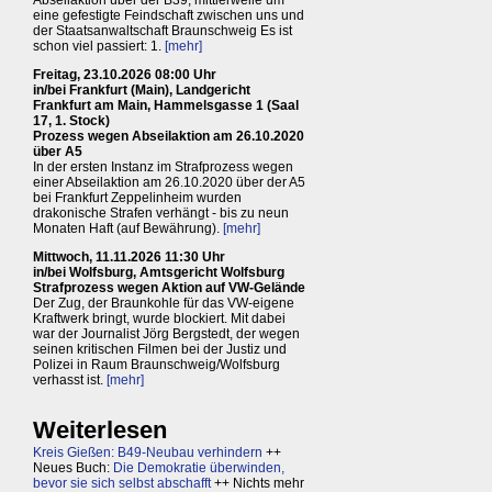
eine gefestigte Feindschaft zwischen uns und
der Staatsanwaltschaft Braunschweig Es ist
schon viel passiert: 1.
[mehr]
Freitag, 23.10.2026 08:00 Uhr
in/bei Frankfurt (Main), Landgericht
Frankfurt am Main, Hammelsgasse 1 (Saal
17, 1. Stock)
Prozess wegen Abseilaktion am 26.10.2020
über A5
In der ersten Instanz im Strafprozess wegen
einer Abseilaktion am 26.10.2020 über der A5
bei Frankfurt Zeppelinheim wurden
drakonische Strafen verhängt - bis zu neun
Monaten Haft (auf Bewährung).
[mehr]
Mittwoch, 11.11.2026 11:30 Uhr
in/bei Wolfsburg, Amtsgericht Wolfsburg
Strafprozess wegen Aktion auf VW-Gelände
Der Zug, der Braunkohle für das VW-eigene
Kraftwerk bringt, wurde blockiert. Mit dabei
war der Journalist Jörg Bergstedt, der wegen
seinen kritischen Filmen bei der Justiz und
Polizei in Raum Braunschweig/Wolfsburg
verhasst ist.
[mehr]
Weiterlesen
Kreis Gießen: B49-Neubau verhindern
++
Neues Buch:
Die Demokratie überwinden,
bevor sie sich selbst abschafft
++ Nichts mehr