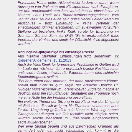
Psychiatrie Haina gelte. Akteneinsicht fordere er dann, wenn
Aussagen von Patienten und Klinikpersonal stark divergieren,
um den problematisierten Sachverhalt besser einschätzen zu
können. Laut Urteil des Bundesverfassungsgerichtes vom
Januar 2006 sei dies auch sein gutes Recht. Leider waren im
Ausschuss – trotz Einladung – keine Vertreter der
einschlägigen Kliniken erschienen, um zu etwaigen Vorwürfen
Stellung zu beziehen. Finks Kritik sorgte für Empörung im
Gremium. Günther Semmler (FW): "Es ist unakzeptabel, dass
Vertreter des Kreises und somit der Öffentlichkeit so abgespeist
werden."
Ahnungslos-gutgläubige bis einseitige Presse
Aus "Kranke Straftäter: Entlassungen trotz Bedenken", in:
Gießener Allgemeine, 15.11.2013
Auch die Vitos Klinik für forensische Psychiatrie in Gießen wird
im Laufe der nächsten Jahre psychisch kranke Rechtsbrecher
entlassen müssen, obwohl die Experten ihnen eine schlechte
Kriminalprognose stellen.
"Bei dem einen oder anderen, der dann rauskommen könnte,
schläft man nicht so gut", sagte der Ärztliche Direktor Dr.
Rüdiger Müller-Isberner im Forensikbeirat. Zugleich machte er
deutlich, dass bei schuldfähigen Straftätern die Prognose noch
nie eine Rolle bei der Freilassung gespielt hat.
Ein weiteres Thema der Sitzung in der Klinik war der Umgang
mit Patienten, die sich weigern, Medikamente zu nehmen, aber
für ihre Umgebung gefährlich sein könnten. Weil sogenannte
Zwangsbehandlungen zur Zeit rechtlich nicht möglich seien,
würden solche Menschen in Einzelzellen eingeschlossen,
sagte Müller-Isberner. ...
Wer eine Straftat begeht und aus psychischen Gründen als
vermindert oder gar nicht schuldfähig gilt, kommt in die