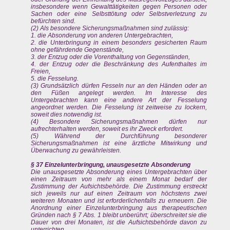
insbesondere wenn Gewalttätigkeiten gegen Personen oder
Sachen oder eine Selbsttötung oder Selbstverletzung zu
befürchten sind.
(2) Als besondere Sicherungsmaßnahmen sind zulässig:
1. die Absonderung von anderen Untergebrachten,
2. die Unterbringung in einem besonders gesicherten Raum
ohne gefährdende Gegenstände,
3. der Entzug oder die Vorenthaltung von Gegenständen,
4. der Entzug oder die Beschränkung des Aufenthaltes im
Freien,
5. die Fesselung.
(3) Grundsätzlich dürfen Fesseln nur an den Händen oder an
den Füßen angelegt werden. Im Interesse des
Untergebrachten kann eine andere Art der Fesselung
angeordnet werden. Die Fesselung ist zeitweise zu lockern,
soweit dies notwendig ist.
(4) Besondere Sicherungsmaßnahmen dürfen nur
aufrechterhalten werden, soweit es ihr Zweck erfordert.
(5) Während der Durchführung besonderer
Sicherungsmaßnahmen ist eine ärztliche Mitwirkung und
Überwachung zu gewährleisten.
§ 37 Einzelunterbringung, unausgesetzte Absonderung
Die unausgesetzte Absonderung eines Untergebrachten über
einen Zeitraum von mehr als einem Monat bedarf der
Zustimmung der Aufsichtsbehörde. Die Zustimmung erstreckt
sich jeweils nur auf einen Zeitraum von höchstens zwei
weiteren Monaten und ist erforderlichenfalls zu erneuern. Die
Anordnung einer Einzelunterbringung aus therapeutischen
Gründen nach § 7 Abs. 1 bleibt unberührt; überschreitet sie die
Dauer von drei Monaten, ist die Aufsichtsbehörde davon zu
unterrichten.