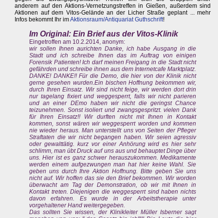
anderem auf den Aktions-Vernetzungstreffen in Gießen, außerdem sind
Aktionen auf dem Vitos-Gelände an der Licher Straße geplant ... mehr
Infos bekommt Ihr im
Aktionsraum/Antiquariat Guthschrift
!
Im Original: Ein Brief aus der Vitos-Klinik
Eingetroffen am 10.2.2014, anonym:
wir sollen Ihnen aurichten Danke, ich habe Ausgang in die
Stadt und ich schreibe Ihnen das im Auftrag von einigen
Forensik Patienten! Ich darf meinen Freigang in die Stadt nicht
gefährden und schreibe ihnen aus dem Internetcafe Marktplatz.
DANKE! DANKE!! Für die Demo, die hier von der Klinik nicht
gerne gesehen wurden.Ein bischen Hoffnung bekommen wir,
durch Ihren Einsatz. Wir sind nicht feige, wir werden dort drin
nur tagelang fixiert und weggesperrt, falls wir nicht parieren
und an einer DEmo haben wir nicht die geringst Chance
teizunehmen. Sonst isoliert und zwangsgespritzt. vielen Dank
für Ihren Einsatz!! Wir durften nicht mit Ihnen in Kontakt
kommen, sonst wären wir weggesperrt worden und kommen
nie wieder heraus. Man unterstellt uns von Seiten der Pfleger
Straftaten die wir nicht begangen haben. Wir seien agressiv
oder gewalttätig. kurz vor einer Anhörung wird es hier sehr
schlimm, man übt Druck auf uns aus und behauptet Dinge über
uns. Hier ist es ganz schwer herauszukommen. Medikamente
werden einem aufgezwungen man hat hier keine Wahl. Sie
geben uns durch Ihre Aktion Hoffnung. Bitte geben Sie uns
nicht auf. Wir hoffen das sie den Brief bekommen. Wir worden
überwacht am Tag der Demonstration, ob wir mit Ihnen in
Kontakt treten. Diejenigen die weggesperrt sind haben nichts
davon erfahren. Es wurde in der Arbeitstherapie unter
vorgehaltener Hand weitergegeben.
Das sollten Sie wissen, der Klinikleiter Müller Isberner sagt