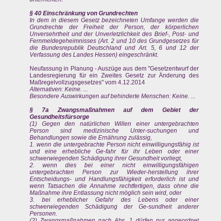
§ 40 Einschränkung von Grundrechten
In dem in diesem Gesetz bezeichneten Umfange werden die
Grundrechte der Freiheit der Person, der körperlichen
Unversehrtheit und der Unverletzlichkeit des Brief-, Post- und
Fernmeldegeheimnisses (Art. 2 und 10 des Grundgesetzes für
die Bundesrepublik Deutschland und Art. 5, 6 und 12 der
Verfassung des Landes Hessen) eingeschränkt.
Neufassung in Planung - Auszüge aus dem "Gesetzentwurf der
Landesregierung für ein Zweites Gesetz zur Änderung des
Maßregelvollzugsgesetzes" vom 4.12.2014
Alternativen: Keine. ...
Besondere Auswirkungen auf behinderte Menschen: Keine. ...
§ 7a Zwangsmaßnahmen auf dem Gebiet der
Gesundheitsfürsorge
(1) Gegen den natürlichen Willen einer untergebrachten
Person sind medizinische Unter-suchungen und
Behandlungen sowie die Ernährung zulässig,
1. wenn die untergebrachte Person nicht einwilligungsfähig ist
und eine erhebliche Ge-fahr für ihr Leben oder einer
schwerwiegenden Schädigung ihrer Gesundheit vorliegt,
2. wenn dies bei einer nicht einwilligungsfähigen
untergebrachten Person zur Wieder-herstellung ihrer
Entscheidungs- und Handlungsfähigkeit erforderlich ist und
wenn Tatsachen die Annahme rechtfertigen, dass ohne die
Maßnahme ihre Entlassung nicht möglich sein wird, oder
3. bei erheblicher Gefahr des Lebens oder einer
schwerwiegenden Schädigung der Ge-sundheit anderer
Personen.
(2) Zwangsmaßnahmen nach Abs. 1 dürfen nur angeordnet