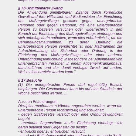
§ 7b Unmittelbarer Zwang
Die Anwendung unmittelbaren Zwangs durch körperliche
Gewalt und ihre Hilfsmittel sind Bediensteten der Einrichtung
des Maßregelvollzugs gestattet gegen untergebrachte
Personen oder gegen Personen, die eine untergebrachte
Person zu befreien versuchen oder widerrechlich in den
Bereich der Einrichtung des Maßregelvollzugs eindringen und
sich unbefugt darin aufhalten, wenn dies erforderlich ist, um die
Behandlungsmaßnahmen, zu deren Duldung die
untergebrachte Person verpflichtet ist, oder Maßnahmen zur
Aufrechterhaltung der Sicherheit oder Ordnung in der
Einrichtung des Maßregelvollzugs oder einer anderen
Unterbringungseinrichtung, insbesondere bei Aufenthalten von
unter-gebrachten Personen in einem Allgemeinkrankenhaus,
durchzuführen und der damit verfolgte Zweck auf andere
Weise nicht erreicht werden kann." ...
§ 17 Besuche
(1) Die untergebrachte Person darf regelmäßig Besuch
empfangen. Die Gesamtdauer kann bis auf eine Stunde in der
Woche beschränkt werden. ...
Aus den Erläuterungen:
Disziplinarmaßnahmen können angeordnet werden, wenn die
untergebrachte Person rechtswid-rig und schuldhaft,
- gegen Strafgesetze verstößt oder eine Ordnungswidrigkeit
begeht,
- unerlaubt Gegenstände in die Einrichtung einbringt, sich
daran beteiligt oder Gegenstän-de besitzt,
- entweicht oder zu entweichen versucht,
- unerlaubt Betäubungsmittel oder andere berauschende Stoffe