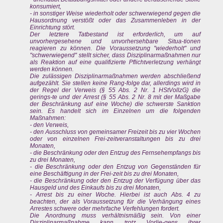
konsumiert,
- in sonstiger Weise wiederholt oder schwerwiegend gegen die
Hausordnung verstößt oder das Zusammenleben in der
Einrichtung stört.
Der letztere Tatbestand ist erforderlich, um auf
unvorhergesehene und unvorhersehbare Situa-tionen
reagieren zu können. Die Voraussetzung "wiederholt" und
"schwerwiegend" stellt sicher, dass Disziplinarmaßnahmen nur
als Reaktion auf eine qualifizierte Pflichtverletzung verhängt
werden können.
Die zulässigen Disziplinarmaßnahmen werden abschließend
aufgezählt. Sie stellen keine Rang-folge dar, allerdings wird in
der Regel der Verweis (§ 55 Abs. 2 Nr. 1 HStVollzG) die
gerings-te und der Arrest (§ 55 Abs. 2 Nr. 8 mit der Maßgabe
der Beschränkung auf eine Woche) die schwerste Sanktion
sein. Es handelt sich im Einzelnen um die folgenden
Maßnahmen:
- den Verweis,
- den Ausschluss von gemeinsamer Freizeit bis zu vier Wochen
oder von einzelnen Frei-zeitveranstaltungen bis zu drei
Monaten,
- die Beschränkung oder den Entzug des Fernsehempfangs bis
zu drei Monaten,
- die Beschränkung oder den Entzug von Gegenständen für
eine Beschäftigung in der Frei-zeit bis zu drei Monaten,
- die Beschränkung oder den Entzug der Verfügung über das
Hausgeld und des Einkaufs bis zu drei Monaten,
- Arrest bis zu einer Woche. Hierbei ist auch Abs. 4 zu
beachten, der als Voraussetzung für die Verhängung eines
Arrestes schwere oder mehrfache Verfehlungen fordert.
Die Anordnung muss verhältnismäßig sein. Von einer
Disziplinarmaßnahme kann trotz Vorlie-gens ihrer