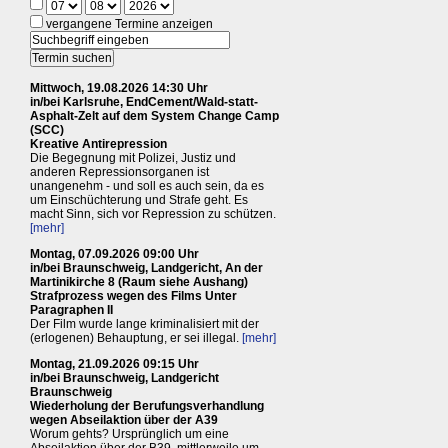
vergangene Termine anzeigen
Mittwoch, 19.08.2026 14:30 Uhr
in/bei Karlsruhe, EndCement/Wald-statt-
Asphalt-Zelt auf dem System Change Camp
(SCC)
Kreative Antirepression
Die Begegnung mit Polizei, Justiz und
anderen Repressionsorganen ist
unangenehm - und soll es auch sein, da es
um Einschüchterung und Strafe geht. Es
macht Sinn, sich vor Repression zu schützen.
[mehr]
Montag, 07.09.2026 09:00 Uhr
in/bei Braunschweig, Landgericht, An der
Martinikirche 8 (Raum siehe Aushang)
Strafprozess wegen des Films Unter
Paragraphen II
Der Film wurde lange kriminalisiert mit der
(erlogenen) Behauptung, er sei illegal.
[mehr]
Montag, 21.09.2026 09:15 Uhr
in/bei Braunschweig, Landgericht
Braunschweig
Wiederholung der Berufungsverhandlung
wegen Abseilaktion über der A39
Worum gehts? Ursprünglich um eine
Abseilaktion über der B39, mittlerweile um