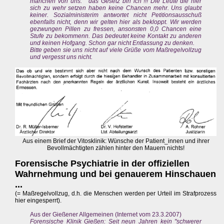
manchen von uns: " das Gesetz bin ich"!!! Die Leute die hier
sich zu wehr setzen haben keine Chancen mehr. Uns glaubt
keiner. Sozialministerim antwortet nicht Petitionsausschuß
ebenfalls nicht, denn wir gelten hier als bekloppt. Wir werden
gezwungen Pillen zu fressen, ansonsten 0,0 Chancen eine
Stufe zu bekommenn. Das bedeutet keine Kontakt zu anderen
und keinen Hofgang. Schon gar nicht Entlassung zu denken.
Bitte geben sie uns nicht auf viele Grüße vom Maßregelvollzug
und vergesst uns nicht.
Aus einem Brief der Vitosklinik: Wünsche der Patient_innen und ihrer
Bevollmächtigten zählen hinter den Mauern nichts!
Forensische Psychiatrie in der offiziellen
Wahrnehmung und bei genauerem Hinschauen
...
(= Maßregelvollzug, d.h. die Menschen werden per Urteil im Strafprozess
hier eingesperrt).
Aus der Gießener Allgemeinen (Internet vom 23.3.2007)
Forensische Klinik Gießen: Seit neun Jahren kein "schwerer