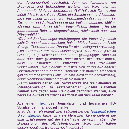
der Vergangenheit geschadet, denn die Ablehnung von
Diagnostik und Behandlung werteten die Psychiater als
Argument für Mollaths fortdauernde Gefährlichkeit. Die einzige
Möglichkeit ist in solchen Fällen ein Gutachten nach Aktenlage,
also vor allem anhand von Verhaltensbeobachtungen der
Tatzeugen und Aufzeichnungen der Vollzugsbeamten. Müller-
Isberner kann daran nichts Verwerfliches finden: „Um ein
gebrochenes Bein zu diagnostizieren, reicht doch auch das
Röntgenbild.“ ...
Während Strafverteidigervereinigungen die Vorschläge noch
nicht für ausreichend erachten, halten Müller-Isberner und sein
Kollege Oberbauer eine Reform für nicht zwingend notwendig:
„Der Grundsatz der Verhältnismäßigkeit steht schon jetzt im
Gesetz“, sagt Müller-Isberner. Eine geringfügige Anlasstat
dürfe auch nach geltendem Recht an sich nicht dazu führen,
dass ein Straftäter für Jahrzehnte in der Psychiatrie
verschwindet. „Die Gerichte müssten sich daran nur halten.“
Oberbauer sieht ein anderes Problem: „Für manche Menschen
gibt es einfach keinen Platz. Sie sind nicht gemeinschaftsfähig,
keine Nachsorgeeinrichtung will sie haben.“ ...
„Kaum jemand hat so viel Rechtsschutz wie die Patienten im
Maßregelvollzug“, so Müller-Isberner, „unsere Patienten
können sich gegen jede Kleinigkeit gerichtlich wehren, auch
wenn sie nur fünf statt sechs Kartoffeln auf dem Teller haben.“
Aus einem
Text
des Journalisten und hessischen HU-
Vorsitzenden Franz-Josef Hanke
In 30 Jahren ehrenamtlicher Tätigkeit bei der
Humanistischen
Union Marburg
habe ich viele Menschen kennengelernt, die
üble Erfahrungen mit der Psychiatrie gemacht haben. Die
Diskussionen des HU-Arbeitskreises „Psychiatrie“ haben
diesen negativen Eindruck noch verfestigt.