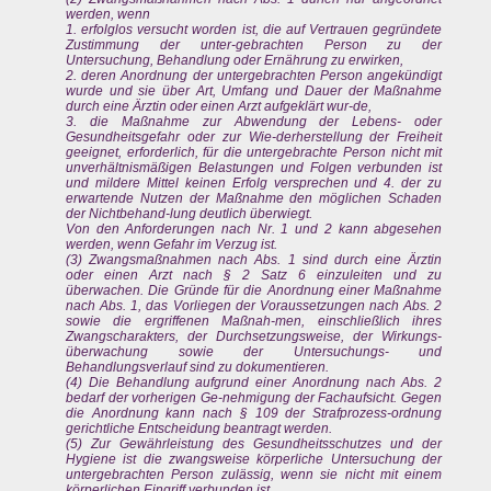
werden, wenn
1. erfolglos versucht worden ist, die auf Vertrauen gegründete
Zustimmung der unter-gebrachten Person zu der
Untersuchung, Behandlung oder Ernährung zu erwirken,
2. deren Anordnung der untergebrachten Person angekündigt
wurde und sie über Art, Umfang und Dauer der Maßnahme
durch eine Ärztin oder einen Arzt aufgeklärt wur-de,
3. die Maßnahme zur Abwendung der Lebens- oder
Gesundheitsgefahr oder zur Wie-derherstellung der Freiheit
geeignet, erforderlich, für die untergebrachte Person nicht mit
unverhältnismäßigen Belastungen und Folgen verbunden ist
und mildere Mittel keinen Erfolg versprechen und 4. der zu
erwartende Nutzen der Maßnahme den möglichen Schaden
der Nichtbehand-lung deutlich überwiegt.
Von den Anforderungen nach Nr. 1 und 2 kann abgesehen
werden, wenn Gefahr im Verzug ist.
(3) Zwangsmaßnahmen nach Abs. 1 sind durch eine Ärztin
oder einen Arzt nach § 2 Satz 6 einzuleiten und zu
überwachen. Die Gründe für die Anordnung einer Maßnahme
nach Abs. 1, das Vorliegen der Voraussetzungen nach Abs. 2
sowie die ergriffenen Maßnah-men, einschließlich ihres
Zwangscharakters, der Durchsetzungsweise, der Wirkungs-
überwachung sowie der Untersuchungs- und
Behandlungsverlauf sind zu dokumentieren.
(4) Die Behandlung aufgrund einer Anordnung nach Abs. 2
bedarf der vorherigen Ge-nehmigung der Fachaufsicht. Gegen
die Anordnung kann nach § 109 der Strafprozess-ordnung
gerichtliche Entscheidung beantragt werden.
(5) Zur Gewährleistung des Gesundheitsschutzes und der
Hygiene ist die zwangsweise körperliche Untersuchung der
untergebrachten Person zulässig, wenn sie nicht mit einem
körperlichen Eingriff verbunden ist.