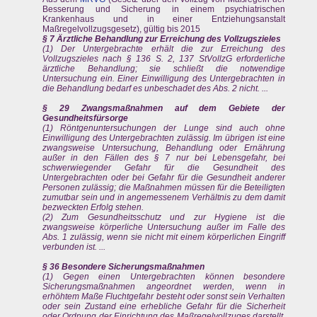
Besserung und Sicherung in einem psychiatrischen
Krankenhaus und in einer Entziehungsanstalt
Maßregelvollzugsgesetz), gültig bis 2015
§ 7 Ärztliche Behandlung zur Erreichung des Vollzugszieles
(1) Der Untergebrachte erhält die zur Erreichung des
Vollzugszieles nach § 136 S. 2, 137 StVollzG erforderliche
ärztliche Behandlung; sie schließt die notwendige
Untersuchung ein. Einer Einwilligung des Untergebrachten in
die Behandlung bedarf es unbeschadet des Abs. 2 nicht. ...
§ 29 Zwangsmaßnahmen auf dem Gebiete der
Gesundheitsfürsorge
(1) Röntgenuntersuchungen der Lunge sind auch ohne
Einwilligung des Untergebrachten zulässig. Im übrigen ist eine
zwangsweise Untersuchung, Behandlung oder Ernährung
außer in den Fällen des § 7 nur bei Lebensgefahr, bei
schwerwiegender Gefahr für die Gesundheit des
Untergebrachten oder bei Gefahr für die Gesundheit anderer
Personen zulässig; die Maßnahmen müssen für die Beteiligten
zumutbar sein und in angemessenem Verhältnis zu dem damit
bezweckten Erfolg stehen.
(2) Zum Gesundheitsschutz und zur Hygiene ist die
zwangsweise körperliche Untersuchung außer im Falle des
Abs. 1 zulässig, wenn sie nicht mit einem körperlichen Eingriff
verbunden ist. ...
§ 36 Besondere Sicherungsmaßnahmen
(1) Gegen einen Untergebrachten können besondere
Sicherungsmaßnahmen angeordnet werden, wenn in
erhöhtem Maße Fluchtgefahr besteht oder sonst sein Verhalten
oder sein Zustand eine erhebliche Gefahr für die Sicherheit
oder Ordnung der Einrichtung des Maßregelvollzuges darstellt,