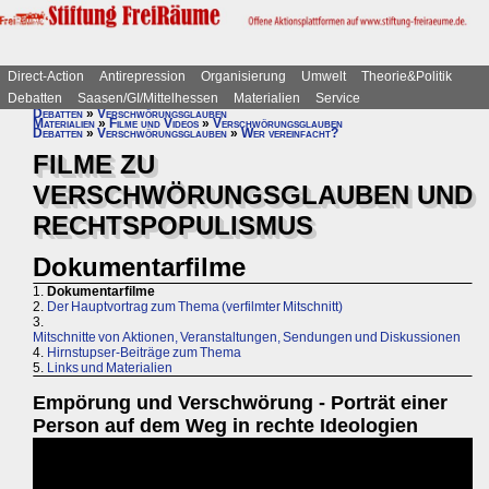
Direct-Action
Antirepression
Organisierung
Umwelt
Theorie&Politik
Debatten
Saasen/GI/Mittelhessen
Materialien
Service
Debatten
»
Verschwörungsglauben
Materialien
»
Filme und Videos
»
Verschwörungsglauben
Debatten
»
Verschwörungsglauben
»
Wer vereinfacht?
FILME ZU
VERSCHWÖRUNGSGLAUBEN UND
RECHTSPOPULISMUS
Dokumentarfilme
1.
Dokumentarfilme
2.
Der Hauptvortrag zum Thema (verfilmter Mitschnitt)
3.
Mitschnitte von Aktionen, Veranstaltungen, Sendungen und Diskussionen
4.
Hirnstupser-Beiträge zum Thema
5.
Links und Materialien
Empörung und Verschwörung - Porträt einer
Person auf dem Weg in rechte Ideologien