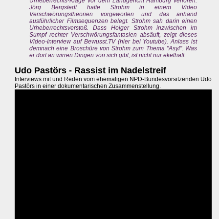
Urheberrechts-Klage vor dem Landgericht Hamburg verloren.
Jörg Bergstedt hatte Strohm in einem Video
Verschwörungstheorien vorgeworfen und das anhand
ausführlicher Filmsequenzen belegt. Strohm sah darin einen
Urheberrechtsverstoß. Dass Holger Strohm inzwischen im
Sumpf rechter Verschwörungsfantasien absäuft, zeigt dieses
Video-Interview auf Bewusst.TV (hier bei Youtube). Anlass ist
demnach eine Broschüre von Strohm zum Thema "Asyl". Was
er dort an wirren Dingen von sich gibt, ist nicht nur ekelhaft.
Udo Pastörs - Rassist im Nadelstreif
Interviews mit und Reden vom ehemaligen NPD-Bundesvorsitzenden Udo
Pastörs in einer dokumentarischen Zusammenstellung.