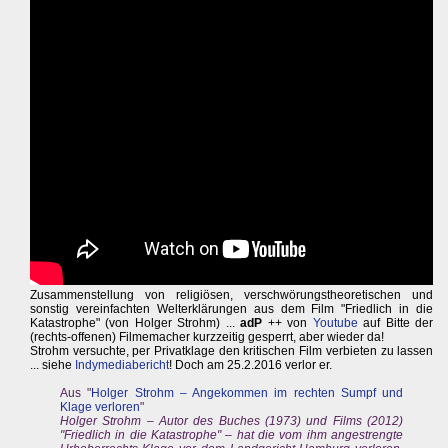
Zusammenstellung von religiösen, verschwörungstheoretischen und
sonstig vereinfachten Welterklärungen aus dem Film "Friedlich in die
Katastrophe" (von Holger Strohm) ...
adP
++ von
Youtube
auf Bitte der
(rechts-offenen) Filmemacher kurzzeitig gesperrt, aber wieder da!
Strohm versuchte, per Privatklage den kritischen Film verbieten zu lassen
... siehe
Indymediabericht
! Doch am 25.2.2016 verlor er.
Aus "
Holger Strohm – Angekommen im rechten Sumpf und
Klage verloren
"
Holger Strohm – Autor des Buches (1973) und Films (2012)
"Friedlich in die Katastrophe" – hat die vom ihm angestrengte