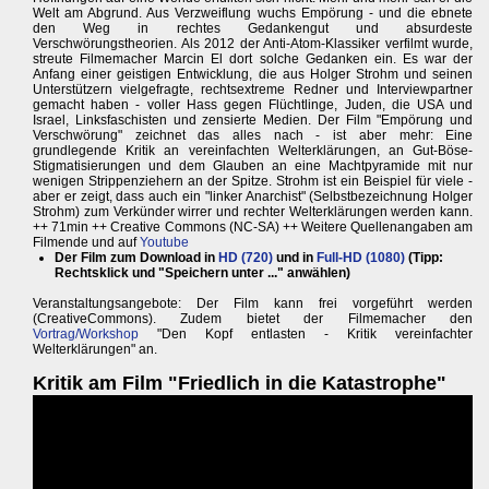
Welt am Abgrund. Aus Verzweiflung wuchs Empörung - und die ebnete
den Weg in rechtes Gedankengut und absurdeste
Verschwörungstheorien. Als 2012 der Anti-Atom-Klassiker verfilmt wurde,
streute Filmemacher Marcin El dort solche Gedanken ein. Es war der
Anfang einer geistigen Entwicklung, die aus Holger Strohm und seinen
Unterstützern vielgefragte, rechtsextreme Redner und Interviewpartner
gemacht haben - voller Hass gegen Flüchtlinge, Juden, die USA und
Israel, Linksfaschisten und zensierte Medien. Der Film "Empörung und
Verschwörung" zeichnet das alles nach - ist aber mehr: Eine
grundlegende Kritik an vereinfachten Welterklärungen, an Gut-Böse-
Stigmatisierungen und dem Glauben an eine Machtpyramide mit nur
wenigen Strippenziehern an der Spitze. Strohm ist ein Beispiel für viele -
aber er zeigt, dass auch ein "linker Anarchist" (Selbstbezeichnung Holger
Strohm) zum Verkünder wirrer und rechter Welterklärungen werden kann.
++ 71min ++ Creative Commons (NC-SA) ++ Weitere Quellenangaben am
Filmende und auf
Youtube
Der Film zum Download in
HD (720)
und in
Full-HD (1080)
(Tipp:
Rechtsklick und "Speichern unter ..." anwählen)
Veranstaltungsangebote: Der Film kann frei vorgeführt werden
(CreativeCommons). Zudem bietet der Filmemacher den
Vortrag/Workshop
"Den Kopf entlasten - Kritik vereinfachter
Welterklärungen" an.
Kritik am Film "Friedlich in die Katastrophe"