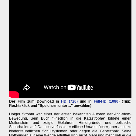
Der Film zum Download in
HD (720)
und in
Full-HD (1080)
(Tipp:
Rechtsklick und "Speichern unter ..." anwählen)
Holger Strohm war einer der ersten bekannten Autoren der Anti-Atom-
Bewegung. Sein Buch "Friedlich in die Katastrophe" bildete einen
Meilenstein und zeigte Gefahren, Hintergründe und politische
Seilschaften auf. Danach verfasste er etliche Umweltbücher, aber auch zu
kinderfreundlichen Schulsystemen oder gegen die Gentechnik. Seine
Hoffnungen auf eine Wende erfüllten sich nicht. Mehr und mehr sah er die