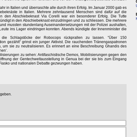
r in Italien und überraschte alle durch ihren Erfolg. Im Januar 2000 gab es
ebeknäste in Italien. Mehrere zehntausend Menschen sind dafür auf die
 den Abschiebeknast Via Corelli war ein besonderer Erfolg. Die Tutte
kündigt in den Abschiebeknast einzudringen und zu schliessen. Die mehrere
und mussten stundenlang Auseinandersetzungen mit der Polizei aushalten,
eute ins Lager eindringen konnten. Abends kündigte der Innenminister die
 die Schlagstöcke der Robocops rückprallen zu lassen. ”Über 150
ion gezählt” grinst ein junger Aktivist. Die rauchenden Tränengaspatronen
, um sie zu neutralisieren. Es erinnert an eine Beschreibung Ghandis des
hen’.
ilisierungen zu sehen: Antifaschistische Demos, Mobilisierungen gegen den
ffnung der Gentechweltausstellung in Genua bei der sie bis zum Eingang
 Fiasko und nationalen Debatte gezwungen haben.
egeben.