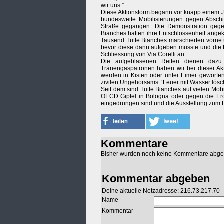
wir uns.”
Diese Aktionsform begann vor knapp einem Jah
bundesweite Mobilisierungen gegen Abschi
Straße gegangen. Die Demonstration gegen
Bianches hatten ihre Entschlossenheit ange
Tausend Tutte Bianches marschierten vorne 
bevor diese dann aufgeben musste und die L
Schliessung von Via Corelli an.
Die aufgeblasenen Reifen dienen dazu
Tränengaspatronen haben wir bei dieser Akt
werden in Kisten oder unter Eimer geworfen
zivilen Ungehorsams: ‘Feuer mit Wasser lösc
Seit dem sind Tutte Bianches auf vielen Mob
OECD Gipfel in Bologna oder gegen die Erö
eingedrungen sind und die Ausstellung zum
Kommentare
Bisher wurden noch keine Kommentare abg
Kommentar abgeben
Deine aktuelle Netzadresse: 216.73.217.70
Name
Kommentar