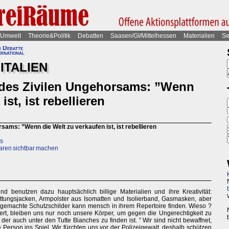
Umwelt
Theorie&Politik
Debatten
Saasen/GI/Mittelhessen
Materialien
Se
r Debatte
ernational
ITALIEN
 des Zivilen Ungehorsams: ”Wenn
ist, ist rebellieren
sams: ”Wenn die Welt zu verkaufen ist, ist rebellieren
es
baren sichtbar machen
d benutzen dazu hauptsächlich billige Materialien und ihre Kreativität:
ettungsjacken, Armpolster aus Isomatten und Isolierband, Gasmasken, aber
stgemachte Schutzschilder kann mensch in ihrem Repertoire finden. Wieso ?
iert, bleiben uns nur noch unsere Körper, um gegen die Ungerechtigkeit zu
, der auch unter den Tutte Bianches zu finden ist. ” Wir sind nicht bewaffnet,
Person ins Spiel. Wir fürchten uns vor der Polizeigewalt, deshalb schützen