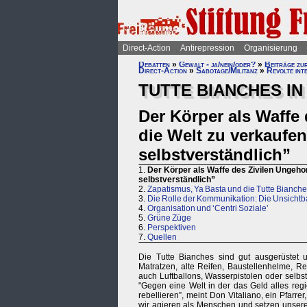
Direct-Action
Antirepression
Organisierung
Debatten
»
Gewalt - ja/nein/oder?
»
Beiträge zu
Direct-Action
»
Sabotage/Militanz
»
Revolte int
TUTTE BIANCHES IN 
Der Körper als Waffe
die Welt zu verkaufen 
selbstverständlich”
1.
Der Körper als Waffe des Zivilen Ungehor
selbstverständlich”
2.
Zapatismus, Ya Basta und die Tutte Bianch
3.
Die Rolle der Kommunikation: Die Unsicht
4.
Organisation und ‘Centri Soziale’
5.
Grüne Züge
6.
Perspektiven
7.
Quellen
Die Tutte Bianches sind gut ausgerüstet un
Matratzen, alte Reifen, Baustellenhelme, R
auch Luftballons, Wasserpistolen oder selb
"Gegen eine Welt in der das Geld alles reg
rebellieren”, meint Don Vitaliano, ein Pfarrer
wir agieren als Menschen und setzen unsere 