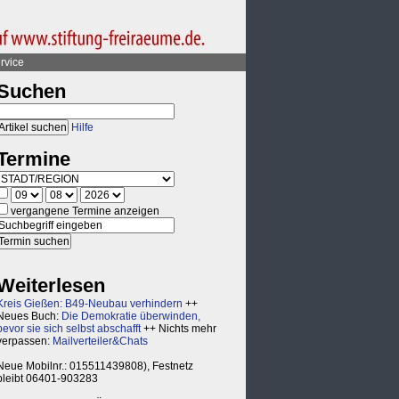
rvice
Suchen
Hilfe
Termine
vergangene Termine anzeigen
Weiterlesen
Kreis Gießen: B49-Neubau verhindern
++
Neues Buch:
Die Demokratie überwinden,
bevor sie sich selbst abschafft
++ Nichts mehr
verpassen:
Mailverteiler&Chats
Neue Mobilnr.: 015511439808), Festnetz
bleibt 06401-903283