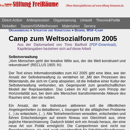
Direct-Action
Antirepression
Organisierung
Umwelt
Theorie&Politik
Debatten
Saasen/GI/Mittelhessen
Materialien
Service
Organisierung
»
Struktur und Vernetzung
»
Beispiel WSF-Camp
Camp zum Weltsozialforum 2005
Aus der Diplomarbeit von Timo Bartholl (
PDF-Download
),
Kapitelangaben beziehen sich auf diese Arbeit
Selbstverwaltung
„Vom Menschen geht der kreative Wille aus, der die Welt konstruiert und
rekonstruiert“ (RECLUS 1905: IV).
Der Text eines Informationsblattes zum AIJ 2005 gibt eine Idee, wie der
Ansatz der Selbstverwaltung zu verstehen ist: „Mit den Prozessen des
Widerstands, die sich im Camp abspielen, ist die Initiative einer Kultur der
Selbstverwaltung verbunden, als Gegenpunkt zum gesellschaftlichen
Modell der Repräsentation. Das Leben im AIJ geht vom Prinzip der
Horizontalität aus, bei dem alle Menschen transformierende Akteure des
Raumes sind, den sie nutzen.
Ein Ansatz, der die Individuen aktivieren soll die öffentlichen
Angelegenheiten zu debattieren, L ösungen für die alltäglichen Probleme
(…) zu entwickeln, (…). Alle Teilnehmer/innen verwalten, entscheiden und
führen Entscheidungen auf einem Niveau von Gleichheit aus, ohne
jegliche Hierarchisierung. Dadurch bildet sich ein Ansatz heraus, der eine
neue Art von Politik ermöglicht. Die Camper/innen sind nicht nur