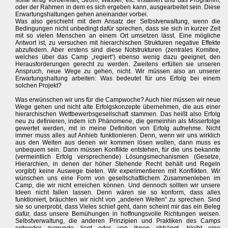
sollte fertig vorbereitet, Strom, Wasser, etc. installiert und das Programm,
oder der Rahmen in dem es sich ergeben kann, ausgearbeitet sein. Diese
Erwartungshaltungen gehen aneinander vorbei.
Was also geschieht mit dem Ansatz der Selbstverwaltung, wenn die
Bedingungen nicht unbedingt dafür sprechen, dass sie sich in kurzer Zeit
mit so vielen Menschen an einem Ort umsetzen lässt. Eine mögliche
Antwort ist, zu versuchen mit hierarchischen Strukturen negative Effekte
abzufedern. Aber erstens sind diese Notstrukturen (zentrales Komitee,
welches über das Camp „regiert“) ebenso wenig dazu geeignet, den
Herausforderungen gerecht zu werden. Zweitens erfüllen sie unseren
Anspruch, neue Wege zu gehen, nicht. Wir müssen also an unserer
Erwartungshaltung arbeiten: Was bedeutet für uns Erfolg bei einem
solchen Projekt?
Was erwünschen wir uns für die Campwoche? Auch hier müssen wir neue
Wege gehen und nicht alte Erfolgskonzepte übernehmen, die aus einer
hierarchischen Wettbewerbsgesellschaft stammen. Das heißt also Erfolg
neu zu definieren, indem ich Phänomene, die gemeinhin als Misserfolge
gewertet werden, mit in meine Definition von Erfolg aufnehme. Nicht
immer muss alles auf Anhieb funktionieren. Denn, wenn wir uns wirklich
aus den Welten aus denen wir kommen lösen wollen, dann muss es
unbequem sein. Dann müssen Konflikte entstehen, für die uns bekannte
(vermeintlich Erfolg versprechende) Lösungsmechanismen (Gesetze,
Hierarchien, in denen der höher Stehende Recht behält und Regeln
vorgibt) keine Auswege bieten. Wir experimentieren mit Konflikten. Wir
wünschen uns eine Form von gesellschaftlichem Zusammenleben im
Camp, die wir nicht erreichen können. Und dennoch sollten wir unsere
Ideen nicht fallen lassen. Denn wären sie so konform, dass alles
funktioniert, bräuchten wir nicht von „anderen Welten“ zu sprechen. Sind
sie so unerprobt, dass Vieles schief geht, dann scheint mir das ein Beleg
dafür, dass unsere Bemühungen in hoffnungsvolle Richtungen weisen.
Selbstverwaltung, die anderen Prinzipien und Praktiken des Camps