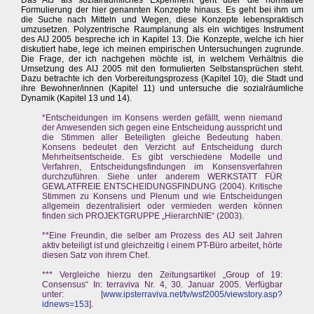
Das AIJ als sozialräumliches Experiment geht über die normative
Formulierung der hier genannten Konzepte hinaus. Es geht bei ihm um
die Suche nach Mitteln und Wegen, diese Konzepte lebenspraktisch
umzusetzen. Polyzentrische Raumplanung als ein wichtiges Instrument
des AIJ 2005 bespreche ich in Kapitel 13. Die Konzepte, welche ich hier
diskutiert habe, lege ich meinen empirischen Untersuchungen zugrunde.
Die Frage, der ich nachgehen möchte ist, in welchem Verhältnis die
Umsetzung des AIJ 2005 mit den formulierten Selbstansprüchen steht.
Dazu betrachte ich den Vorbereitungsprozess (Kapitel 10), die Stadt und
ihre Bewohner/innen (Kapitel 11) und untersuche die sozialräumliche
Dynamik (Kapitel 13 und 14).
*Entscheidungen im Konsens werden gefällt, wenn niemand
der Anwesenden sich gegen eine Entscheidung ausspricht und
die Stimmen aller Beteiligten gleiche Bedeutung haben.
Konsens bedeutet den Verzicht auf Entscheidung durch
Mehrheitsentscheide. Es gibt verschiedene Modelle und
Verfahren, Entscheidungsfindungen im Konsensverfahren
durchzuführen. Siehe unter anderem WERKSTATT FÜR
GEWLATFREIE ENTSCHEIDUNGSFINDUNG (2004). Kritische
Stimmen zu Konsens und Plenum und wie Entscheidungen
allgemein dezentralisiert oder vermieden werden können
finden sich PROJEKTGRUPPE „HierarchNIE“ (2003).
**Eine Freundin, die selber am Prozess des AIJ seit Jahren
aktiv beteiligt ist und gleichzeitig i einem PT-Büro arbeitet, hörte
diesen Satz von ihrem Chef.
*** Vergleiche hierzu den Zeitungsartikel „Group of 19:
Consensus“ In: terraviva Nr. 4, 30. Januar 2005. Verfügbar
unter: [
www.ipsterraviva.net/tv/wsf2005/viewstory.asp?
idnews=153
].