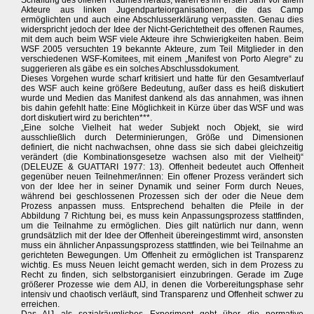
Schaffung des offenen Raumes heraus, waren es im ersten Jahr vor allem
Akteure aus linken Jugendparteiorganisationen, die das Camp
ermöglichten und auch eine Abschlusserklärung verpassten. Genau dies
widerspricht jedoch der Idee der Nicht-Gerichtetheit des offenen Raumes,
mit dem auch beim WSF viele Akteure ihre Schwierigkeiten haben. Beim
WSF 2005 versuchten 19 bekannte Akteure, zum Teil Mitglieder in den
verschiedenen WSF-Komitees, mit einem „Manifest von Porto Alegre“ zu
suggerieren als gäbe es ein solches Abschlussdokument.
Dieses Vorgehen wurde scharf kritisiert und hatte für den Gesamtverlauf
des WSF auch keine größere Bedeutung, außer dass es heiß diskutiert
wurde und Medien das Manifest dankend als das annahmen, was ihnen
bis dahin gefehlt hatte: Eine Möglichkeit in Kürze über das WSF und was
dort diskutiert wird zu berichten***.
„Eine solche Vielheit hat weder Subjekt noch Objekt, sie wird
ausschließlich durch Determinierungen, Größe und Dimensionen
definiert, die nicht nachwachsen, ohne dass sie sich dabei gleichzeitig
verändert (die Kombinationsgesetze wachsen also mit der Vielheit)“
(DELEUZE & GUATTARI 1977: 13). Offenheit bedeutet auch Offenheit
gegenüber neuen Teilnehmer/innen: Ein offener Prozess verändert sich
von der Idee her in seiner Dynamik und seiner Form durch Neues,
während bei geschlossenen Prozessen sich der oder die Neue dem
Prozess anpassen muss. Entsprechend behalten die Pfeile in der
Abbildung 7 Richtung bei, es muss kein Anpassungsprozess stattfinden,
um die Teilnahme zu ermöglichen. Dies gilt natürlich nur dann, wenn
grundsätzlich mit der Idee der Offenheit übereingestimmt wird, ansonsten
muss ein ähnlicher Anpassungsprozess stattfinden, wie bei Teilnahme an
gerichteten Bewegungen. Um Offenheit zu ermöglichen ist Transparenz
wichtig. Es muss Neuen leicht gemacht werden, sich in dem Prozess zu
Recht zu finden, sich selbstorganisiert einzubringen. Gerade im Zuge
größerer Prozesse wie dem AIJ, in denen die Vorbereitungsphase sehr
intensiv und chaotisch verläuft, sind Transparenz und Offenheit schwer zu
erreichen.