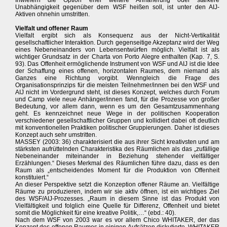
Inwiefern die Option eher weitere Annäherung oder stärkere
Unabhängigkeit gegenüber dem WSF heißen soll, ist unter den AIJ-
Aktiven ohnehin umstritten.
Vielfalt und offener Raum
Vielfalt ergibt sich als Konsequenz aus der Nicht-Vertikalität
gesellschaftlicher Interaktion. Durch gegenseitige Akzeptanz wird der Weg
eines Nebeneinanders von Lebensentwürfen möglich. Vielfalt ist als
wichtiger Grundsatz in der Charta von Porto Alegre enthalten (Kap. 7, S.
93). Das Offenheit ermöglichende Instrument von WSF und AIJ ist die Idee
der Schaffung eines offenen, horizontalen Raumes, dem niemand als
Ganzes eine Richtung vorgibt. Wenngleich die Frage des
Organisationsprinzips für die meisten Teilnehmer/innen bei den WSF und
AIJ nicht im Vordergrund steht, ist dieses Konzept, welches durch Forum
und Camp viele neue Anhänger/innen fand, für die Prozesse von großer
Bedeutung, vor allem dann, wenn es um den Gesamtzusammenhang
geht. Es kennzeichnet neue Wege in der politischen Kooperation
verschiedener gesellschaftlicher Gruppen und kollidiert dabei oft deutlich
mit konventionellen Praktiken politischer Gruppierungen. Daher ist dieses
Konzept auch sehr umstritten.
MASSEY (2003: 36) charakterisiert die aus ihrer Sicht kreativsten und am
stärksten aufrüttelnden Charakteristika des Räumlichen als das „zufällige
Nebeneinander miteinander in Beziehung stehender vielfältiger
Erzählungen.“ Dieses Merkmal des Räumlichen führe dazu, dass es den
Raum als „entscheidendes Moment für die Produktion von Offenheit
konstituiert.“
An dieser Perspektive setzt die Konzeption offener Räume an. Vielfältige
Räume zu produzieren, indem wir sie aktiv öffnen, ist ein wichtiges Ziel
des WSF/AIJ-Prozesses. „Raum in diesem Sinne ist das Produkt von
Vielfältigkeit und folglich eine Quelle für Differenz, Offenheit und bietet
somit die Möglichkeit für eine kreative Politik,…“ (ebd.: 40).
Nach dem WSF von 2003 war es vor allem Chico WHITAKER, der das