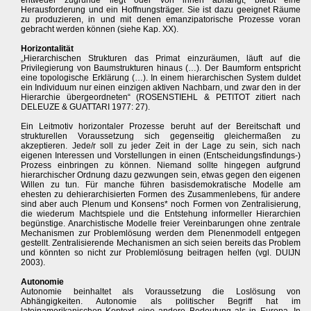
entweder zugrunde liegt oder von ihnen abhängt, bleibt eine
Herausforderung und ein Hoffnungsträger. Sie ist dazu geeignet Räume
zu produzieren, in und mit denen emanzipatorische Prozesse voran
gebracht werden können (siehe Kap. XX).
Horizontalität
„Hierarchischen Strukturen das Primat einzuräumen, läuft auf die
Privilegierung von Baumstrukturen hinaus (…). Der Baumform entspricht
eine topologische Erklärung (…). In einem hierarchischen System duldet
ein Individuum nur einen einzigen aktiven Nachbarn, und zwar den in der
Hierarchie übergeordneten“ (ROSENSTIEHL & PETITOT zitiert nach
DELEUZE & GUATTARI 1977: 27).
Ein Leitmotiv horizontaler Prozesse beruht auf der Bereitschaft und
strukturellen Voraussetzung sich gegenseitig gleichermaßen zu
akzeptieren. Jede/r soll zu jeder Zeit in der Lage zu sein, sich nach
eigenen Interessen und Vorstellungen in einen (Entscheidungsfindungs-)
Prozess einbringen zu können. Niemand sollte hingegen aufgrund
hierarchischer Ordnung dazu gezwungen sein, etwas gegen den eigenen
Willen zu tun. Für manche führen basisdemokratische Modelle am
ehesten zu dehierarchisierten Formen des Zusammenlebens, für andere
sind aber auch Plenum und Konsens* noch Formen von Zentralisierung,
die wiederum Machtspiele und die Entstehung informeller Hierarchien
begünstige. Anarchistische Modelle freier Vereinbarungen ohne zentrale
Mechanismen zur Problemlösung werden dem Plenenmodell entgegen
gestellt. Zentralisierende Mechanismen an sich seien bereits das Problem
und könnten so nicht zur Problemlösung beitragen helfen (vgl. DUIJN
2003).
Autonomie
Autonomie beinhaltet als Voraussetzung die Loslösung von
Abhängigkeiten. Autonomie als politischer Begriff hat im