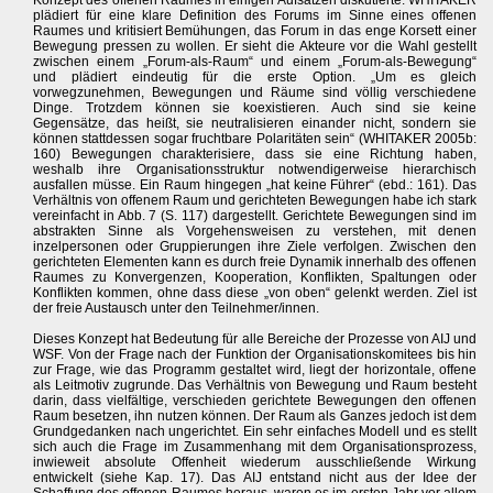
Konzept des offenen Raumes in einigen Aufsätzen diskutierte. WHITAKER
plädiert für eine klare Definition des Forums im Sinne eines offenen
Raumes und kritisiert Bemühungen, das Forum in das enge Korsett einer
Bewegung pressen zu wollen. Er sieht die Akteure vor die Wahl gestellt
zwischen einem „Forum-als-Raum“ und einem „Forum-als-Bewegung“
und plädiert eindeutig für die erste Option. „Um es gleich
vorwegzunehmen, Bewegungen und Räume sind völlig verschiedene
Dinge. Trotzdem können sie koexistieren. Auch sind sie keine
Gegensätze, das heißt, sie neutralisieren einander nicht, sondern sie
können stattdessen sogar fruchtbare Polaritäten sein“ (WHITAKER 2005b:
160) Bewegungen charakterisiere, dass sie eine Richtung haben,
weshalb ihre Organisationsstruktur notwendigerweise hierarchisch
ausfallen müsse. Ein Raum hingegen „hat keine Führer“ (ebd.: 161). Das
Verhältnis von offenem Raum und gerichteten Bewegungen habe ich stark
vereinfacht in Abb. 7 (S. 117) dargestellt. Gerichtete Bewegungen sind im
abstrakten Sinne als Vorgehensweisen zu verstehen, mit denen
inzelpersonen oder Gruppierungen ihre Ziele verfolgen. Zwischen den
gerichteten Elementen kann es durch freie Dynamik innerhalb des offenen
Raumes zu Konvergenzen, Kooperation, Konflikten, Spaltungen oder
Konflikten kommen, ohne dass diese „von oben“ gelenkt werden. Ziel ist
der freie Austausch unter den Teilnehmer/innen.
Dieses Konzept hat Bedeutung für alle Bereiche der Prozesse von AIJ und
WSF. Von der Frage nach der Funktion der Organisationskomitees bis hin
zur Frage, wie das Programm gestaltet wird, liegt der horizontale, offene
als Leitmotiv zugrunde. Das Verhältnis von Bewegung und Raum besteht
darin, dass vielfältige, verschieden gerichtete Bewegungen den offenen
Raum besetzen, ihn nutzen können. Der Raum als Ganzes jedoch ist dem
Grundgedanken nach ungerichtet. Ein sehr einfaches Modell und es stellt
sich auch die Frage im Zusammenhang mit dem Organisationsprozess,
inwieweit absolute Offenheit wiederum ausschließende Wirkung
entwickelt (siehe Kap. 17). Das AIJ entstand nicht aus der Idee der