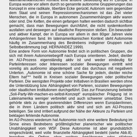
lateinamerikanischen Kontext eine andere Bedeutung als in Europa. In
Europa wurde vor allem durch so genannte autonome Gruppierungen das
Konzept in eine radikale, libertäre Ecke gerückt. Autonom sein gegenüber
dem Staat und seinen Repressionsmechanismen ist das Ziel vieler
Menschen, die in Europa in autonomen Zusammenhängen aktiv waren
oder sind. Die Ketten, die einen gefangen halten werden dadurch sichtbar
gemacht, dass man Bewegungen durchführt, die nicht systemkonform
ausfallen und deswegen auf staatliche Repression stoßen. Ein bewusster
und aktiver Kampf, der in Europa vor allem in den 80ger Jahren viele
Anhänger/innen fand. Im lateinamerikanischen Kontext steht Autonomie
häufig im Zusammenhang des Bestrebens indigener Gruppen nach
Selbstbestimmung (vgl. HERNANDEZ 1999).
Eine andere Form von Autonomie findet sich in politischen Gruppen, die
sich mit ihrem Autonomiebegriff nach Europa orientieren. Jede/r, die/der
im AIJ-Prozess eigenständig aktiv ist und weder eindeutig für
Parteiinteressen oder Interessen sozialer Bewegungen eintritt wird
voreilig als
autônomo
abgestempelt und das durchaus mit negativem
Unterton. „Autonomie ist eine schöne Sache für jede/n, die/der reiche
Eltern hat“** heißt in Kreisen sozialer Bewegungen oder politischer
Parteien. Die wenigsten Projekte oder Initiativen in Brasilien werden ohne
die Unterstützung bzw. Abhängigkeit von Parteien, sozialen Bewegungen
oder staatlichen Institutionen durchgeführt. Das zur Finanzierung beliebte
„Soli-Party-Wir-machen-es-selbst-Konzept“ europäischer Prägung ist in
Lateinamerika weniger verbreitet und auch schwerer umsetzbar. Dies
gehörte stets zu den gravierendsten Differenzen wenn Europäer/innen,
die in ihren Ländern politisch aktiv sind und sich am AIJ-Prozess
beteiligen. Sie sind irritiert aufgrund der Nähe der Akteure zu Parteien und
beklagen fehlende Autonomie.
Im AIJ-Prozess wiederum hat Autonomie noch eine weitere Bedeutung im
Sinne eines Bestrebens größtmöglicher planerischer wie politischer
Unabhängigkeit vom WSF. Diese Autonomie ist aber grundsätzlich
eingeschränkt, weil volle finanzielle Abhängigkeit besteht (siehe Abb.8).