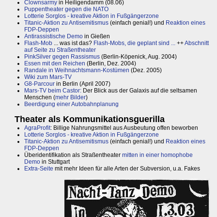
Clownsarmy
in Heiligendamm (08.06)
Puppentheater gegen die NATO
Lotterie Sorglos - kreative Aktion in Fußgängerzone
Titanic-Aktion zu Antisemitismus
(einfach genial!) und
Reaktion eines
FDP-Deppen
Antirassistische Demo
in Gießen
Flash-Mob
... was ist das?
Flash-Mobs, die geplant sind ...
++
Abschnitt
auf Seite zu Straßentheater
PinkSilver gegen Rassismus
(Berlin-Köpenick, Aug. 2004)
Essen mit den Reichen
(Berlin, Dez. 2004)
Randale in Weihnachtsmann-Kostümen
(Dez. 2005)
Wiki zum Mars-TV
G8-Parcour
in Berlin (April 2007)
Mars-TV beim Castor:
Der Blick aus der Galaxis auf die seltsamen
Menschen (
mehr Bilder
)
Beerdigung einer Autobahnplanung
Theater als Kommunikationsguerilla
AgraProfit
: Billige Nahrungsmittel aus Ausbeutung offen beworben
Lotterie Sorglos - kreative Aktion in Fußgängerzone
Titanic-Aktion zu Antisemitismus
(einfach genial!) und
Reaktion eines
FDP-Deppen
Überidentifikation als Straßentheater
mitten in einer homophobe
Demo
in Stuttgart
Extra-Seite
mit mehr Ideen für alle Arten der Subversion, u.a. Fakes