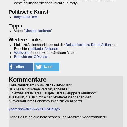
echte politische Aktionen (nicht nur Party)
Politische Kunst
Indymedia-Text
Tipps
Video "
Masken kreieren
"
Weitere Links
Links zu Aktionsberichten auf der
Beispielseite zu Direct-Action
mit
Berichten
militanter Aktionen
Werkzeug
für den widerständigen Alltag
Broschüren, CDs usw.
Kommentare
Kalle Nestor am 09.06.2023 - 09:47 Uhr
Hi. Alles ein bißchen veraltet, scheint's ...
Ein etwas aktuelleres Beispiel ist die Gruppe "Lauratibor"
aus Berlin, die sich mit einer Straßen-Oper gegen den
Ausverkauf ihres Lebensraumes zur Wehr setzt!
y.com.sb/watch?v=xX1ICAHcHyA
Liebe Grüße an alle farbenfrohen und kreativen Widerständler!!!