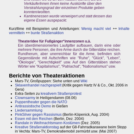
VerkäuferInnen ihnen keine Auskünfte über den
Verstrahlungsgrad der einzelnen Produkte geben
konnten/wollten.
Kantinenessen wurde verweigert und statt dessen das
eigene Essen ausgepackt.
Kurzfilme mit Beispielen und Anleitungen:
Wenig macht viel
++
Inhalte
vermitteln
++
bunte Straßenaktion
Theateridee für Fußgänger*innenzonen u.ä.
Ein überdimensioniertes Laufgitter aufbauen, darin eine oder
mehrere Personen, die ihre Arme durch die Gitterstäbe reichen.
Rundherum, aber unerreichbar für die Arme, befinden sich
Gegenstände mit Aufschriften wie "Ruhe", "Glück", "Leben",
"Ökologie", "Gerechtigkeit" usw. Auf den Gitterstäben stehen
Wörter wie "Kapitalismus", "Patriachat", "Nationalismus" usw.
Berichte von Theateraktionen
Mars-TV, Großpuppen: Siehe unten und
Wiki
Sklavenhandel nachgespielt
(Kritik gegen Hartz IV & Co., Okt. 2006 in
Gera)
Extra-Seiten zu
kreativem Straßenprotest
Clownsarmy
in Heiligendamm (08.06)
Puppentheater gegen die NATO
Antirassistische Demo
in Gießen
Liedersammlung
PinkSilver gegen Rassismus
(Berlin-Köpenick, Aug. 2004)
Essen mit den Reichen
(Berlin, Dez. 2004)
Randale in Weihnachtsmann-Kostümen
(Dez. 2005)
Kreative Straßenaktionstag
auf der G8-Fahrradkarawane beim Stopp
in Vechta: Mars-TV, Demokratiemobil zermürbt usw. (Mai 2007)