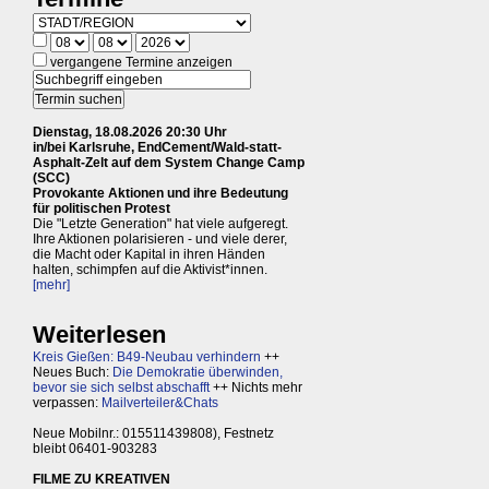
vergangene Termine anzeigen
Dienstag, 18.08.2026 20:30 Uhr
in/bei Karlsruhe, EndCement/Wald-statt-
Asphalt-Zelt auf dem System Change Camp
(SCC)
Provokante Aktionen und ihre Bedeutung
für politischen Protest
Die "Letzte Generation" hat viele aufgeregt.
Ihre Aktionen polarisieren - und viele derer,
die Macht oder Kapital in ihren Händen
halten, schimpfen auf die Aktivist*innen.
[mehr]
Weiterlesen
Kreis Gießen: B49-Neubau verhindern
++
Neues Buch:
Die Demokratie überwinden,
bevor sie sich selbst abschafft
++ Nichts mehr
verpassen:
Mailverteiler&Chats
Neue Mobilnr.: 015511439808), Festnetz
bleibt 06401-903283
FILME ZU KREATIVEN