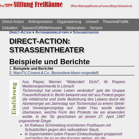
Direct-Action
Antirepression
Organisierung
Umwelt
Theorie&Politik
Debatten
Saasen/GI/Mittelhessen
Materialien
Service
Direct-Action
»
Aktionsbeispiele/-tipps
»
Straßentheater
DIRECT-ACTION:
STRASSENTHEATER
Beispiele und Berichte
1.
Beispiele und Berichte
2.
MarsTV, Clowns & Co.: Besondere Ideen vorgestellt
Aus Pieper, Werner: "Widersteh' Dich!", W. Piepers
Medienexperimente in Lörrach
Tschernobyl hat unser Leben verändert" gab die Gruppe
Frauenfrühstück in Berlin bekannt und rief aus Protest gegen
die militärische und zivile Bedrohung des Lebens durch die
Atomenergie am Jahrestag von Tschernobyl zu einem Streik-
und Verweigerungstag auf. Jeder Frau wurde dabei
überlassen, welche Form des Protests sie wo anwenden
wollte. In der Tat geschahen an jenem 27. April 1987
ungewohnte Dinge:
Im Rathaus Schöneberg erschienen Putzfrauen mit
Schutzbrillen gegen den radioaktiven Staub.
In Supermärkten luden Frauen Einkaufswägen proppevoll
und ließen sie so an den Kassen stehen, als die