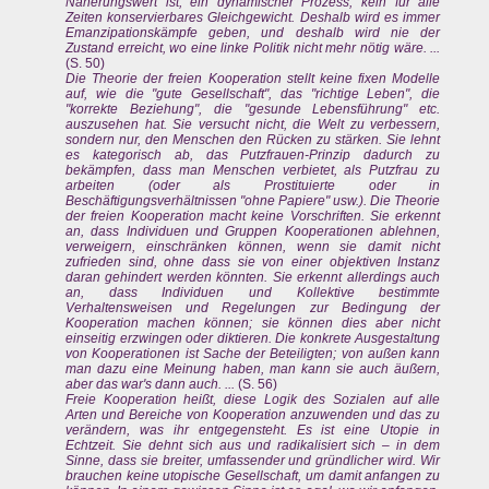
Näherungswert ist, ein dynamischer Prozess, kein für alle
Zeiten konservierbares Gleichgewicht. Deshalb wird es immer
Emanzipationskämpfe geben, und deshalb wird nie der
Zustand erreicht, wo eine linke Politik nicht mehr nötig wäre. ...
(S. 50)
Die Theorie der freien Kooperation stellt keine fixen Modelle
auf, wie die "gute Gesellschaft", das "richtige Leben", die
"korrekte Beziehung", die "gesunde Lebensführung" etc.
auszusehen hat. Sie versucht nicht, die Welt zu verbessern,
sondern nur, den Menschen den Rücken zu stärken. Sie lehnt
es kategorisch ab, das Putzfrauen-Prinzip dadurch zu
bekämpfen, dass man Menschen verbietet, als Putzfrau zu
arbeiten (oder als Prostituierte oder in
Beschäftigungsverhältnissen "ohne Papiere" usw.). Die Theorie
der freien Kooperation macht keine Vorschriften. Sie erkennt
an, dass Individuen und Gruppen Kooperationen ablehnen,
verweigern, einschränken können, wenn sie damit nicht
zufrieden sind, ohne dass sie von einer objektiven Instanz
daran gehindert werden könnten. Sie erkennt allerdings auch
an, dass Individuen und Kollektive bestimmte
Verhaltensweisen und Regelungen zur Bedingung der
Kooperation machen können; sie können dies aber nicht
einseitig erzwingen oder diktieren. Die konkrete Ausgestaltung
von Kooperationen ist Sache der Beteiligten; von außen kann
man dazu eine Meinung haben, man kann sie auch äußern,
aber das war's dann auch. ...
(S. 56)
Freie Kooperation heißt, diese Logik des Sozialen auf alle
Arten und Bereiche von Kooperation anzuwenden und das zu
verändern, was ihr entgegensteht. Es ist eine Utopie in
Echtzeit. Sie dehnt sich aus und radikalisiert sich – in dem
Sinne, dass sie breiter, umfassender und gründlicher wird. Wir
brauchen keine utopische Gesellschaft, um damit anfangen zu