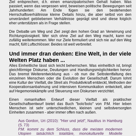
Ziel entsprechen, d.h. einen emanzipatorischen Gehalt haben. Was
passiert, wenn das vergessen wird, beweisen politische Bewegungen seit
Jahrhunderten: Am Ende fügen sie den bestehenden
Herrschaftsverhältnisse kleine Details hinzu, die aber selbst von den
unverändert gebliebenen Verhältnisse geprägt sind und diese folglich
eher unterstützen als in Frage stellen.
Die Debatte um Weg und Ziel zeigt den hohen Grad an Verwirrung und
Richtungslosigkeit. Wer sich ohne Ziel auf den Weg macht, kann nur
zufällig weiterkommen. Wer nur Ziele formuliert und sich nie auf den Weg
macht, füllt Luftschlösser. Beides ist weit verbreitet.
Und immer dran denken: Eine Welt, in der viele
Welten Platz haben ...
Alles Einheitliche lässt sich leicht beherrschen. Was einheitlich ist, bringt
gleichförmige Diskurse, Deutungen und Handlungsmöglichkeiten hervor.
Das bremst Weiterentwicklung aus - ob nun die Selbstentfaltung des
einzelnen Menschen oder die Evolution der Gesellschaft. Darum lohnt
eine Kultur der Vielfalt, die Streit als Produktivkraft entdeckt, Methoden der
Kooperationsanbahnung und intensiven Kommunikation entwickelt, aber
auf Hegemoniekämpfe und Steuerung von Diskursen verzichtet.
Einen romanhaften Entwurf dieser Vielfalt als praktischer
Gesellschaftsentwurf bietet das Buch "bolo'bolo" von P.M. Hier leben
Menschen ist sehr unterschiedlichen, kleinen und selbstversorgten
Einheiten zusammen - aber immer offen nach außen.
Aus Gordon, Uri (2010): "Hier und jetzt", Nautilus in Hamburg
(S. 73)
P.M. kommt zu dem Schluss, dass die meisten modernen
Utopien tatsächlich totalitäre, monokulturelle Modelle