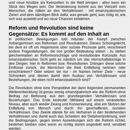
und neue Ansätze als Keimzellen in die Welt bringen - alles kann ein
Stück des Weges sein. Die Veränderung kommt aus der Vielzahl vom
Menschen, die rütteln an den Verhältnissen - mit emanzipatorischen
Zielen und dem ständigen Blick dafür, was gerade geht, was nötig ist, wie
sich was auswirkt und wo neue Chancen entstehen.
Reform und Revolution sind keine
Gegensätze: Es kommt auf den Inhalt an
In politischen Bewegungen tobt mitunter der Kampf zwischen
AnhängerInnen von Reformen und Revolutionen. Dieses Scheingefecht,
bei dem es oft um Hegemonie über soziale Prozesse geht, verschleiert
andere Fragestellungen, die von großer Bedeutung wären - zu stellen
gleichermaßen an Reformvorschläge und revolutionäre Konzepte. Aus
emanzipatorischer Sicht geht es nämlich um das Herrschaftsformige in
den Dingen, hier in Reformen bzw. Revolutionen. Drängen diese solche
Einflüsse zurück, die Menschen die freie Entfaltung nehmen oder
einschränken? Oder setzen sie nur - im Namen hehrer Ziele - neue
Schranken und dienen damit dem Ausbau von Verhältnissen und
Beziehungen, die eben nicht emanzipatorisch sind?
Die Revolution ohne eine Perspektive der dann folgenden permanenten
Weiterentwicklung ist genau wenig emanzipatorisch wie die Reform ohne
Beitrag zur Befreiung aus den grundlegenden Verhältnissen und
Beziehungen. Das Erste bedeutet Stillstand auf einem veränderten
Niveau, aber auch wieder Zwang und Konservierung, also ein Stutzen der
Entfaltung von Mensch und durch ihn geschaffenen, sozialen
Verhältnissen. Das Zweite stände für ein Verharren in den bestehenden
Verhältnissen und damit auch das Scheitern der Detailveränderung, weil
die Bedingungen, gegen deren Auswirkungen sich die Reform richtet,
bestehen bleiben oder, wenn es richtig dumm angestellt wird, verstärkt
werden.