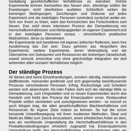
Gestaltung gesellschaftlicher Verhältnisse zu erproben. Solche
Experimente können Keimzellen des Neuen sein, allerdings sollten die
Erwartungen nicht übertrieben ausfallen. Schließlich wirken die
bisherigen Bedingungen, Zurichtungen und Diskurse auf jedes
Experiment und die beteiligten Personen zumindest zunächst weiter ein.
Sich von ihnen zu lösen, wäre das Kennzeichen des Fortschreitens zum
Neuen. Das setzt einen intensiven Prozess der Demaskierung von
Herrschaftsverhältnissen und Abhängigkeiten im eigenen Experiment und
in den beteiligten Personen voraus - einschließlich praktischer
Maßnahmen, diese zu überwinden.
Wo Experimente sich bewähren mit eigener, kritischer Reflexion, kann ihre
Ausdehnung das Ziel sein. Dazu gehören das Vergrößern des
Experiments, weitere Experimente, deren Verknüpfung und die
Übernahme von Subräumen und Ressourcen der bisherigen Gesellschaft,
soweit sinnvoll, erreichbar und ohne gleichzeitige Integration der dort
wirkenden alten sozialen Verhältnisse möglich.
Der ständige Prozess
All dieses sind keine Einzelhandlungen, sondern ständig, nebeneinander
stattfindende, ineinander greifende und sich gegenseitig beeinflussende
Prozesse verschiedener Personen. Erfolg, Rückschläge und Scheitern
werden sich abwechseln. Als roter Faden zieht sich der ständige Wille zu
Demaskierung, zum Umgestalten und zu neuen Experimenten durch das
Handeln und treibt den Prozess der Emanzipation voran. Restaurative
Projekte sollten vermieden und zurückgewiesen werden - so reizvoll es
auch klingen mag, die alten gesellschaftlichen Machtverhältnisse und
Ressourcen für eigene Ziele nutzen zu können. So hat die schon
benannte Umweltbewegung mit ihren modernen Methoden, Staat und
Markt als Mittel zum Zweck einzusetzen, einen erheblichen Anteil an dem,
was als neoliberale Umgestaltung die Herrschaftsverhältnisse in den
Produktionsbedingungen erheblich zugespitzt hat. Emanzipatorische
Umgestaltung heißt, das Herrschaftsförmige zurückzudrängen oder, wo