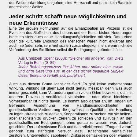
der Weiterentwicklung entgehen, sind Herrschaft und damit kein Baustein
anarchischer Welten.
Jeder Schritt schafft neue Möglichkeiten und
neue Erkenntnisse
Eine der großen Hoffnungen auf die Emanzipation als Prozess ist die
Evolution des Stofflichen, des Lebens und der Kultur bisher. Neuerungen
brachten stets auch neue Handlungsmöglichkeiten mit sich. Das Leben
oder die kulturelle Evolution des Menschen wären nicht erklärbar und
auch nie (oder sehr, sehr viel später) zustandegekommen, wenn nicht die
Veränderung des Stofflichen selbst die Bedingungen geändert hätte.
Aus Christoph Spehr (2003): "Gleicher als andere", Karl Dietz
Verlag in Berlin (S. 89)
Jeder Befreiungsprozess löst früher oder später eine zweite
und dritte Befreiung aus, in der das sicher geglaubte Subjekt
dieser Befreiung zerfällt, sich pluralisiert.
Auch aus diesem Grund lohnt der Start. Es gibt keine vorhersehbare
Wirkung. Wirkung ist überhaupt nicht genau messbar, denn was auch
immer geschieht, kann Veränderungen an vielen Orten bewirken, sich mit
anderen Prozessen verstärkend verbinden - oder diese blockieren.
Vorhersehbar ist nichts davon. Es kommt also darauf an, im Ringen um
Befreiung, Ausdehnung von Handlungsmöglichkeiten und
gesellschaftliche Veränderung die gewünschte Qualität in die Handlung
zu legen, strategisch zu denken, Kooperationen zu suchen, wo sie helfen -
aber ansonsten zu drücken, zerren, zu schieben und zu rütteln an den
gesellschaftlichen Bedingungen, ohne genau zu wissen, was dadurch
geschieht. Der aufmerksame Blick und das reflektierende "Fragend voran"
gehören zum ständigen Versuch dazu. Knechtende Verhältnisse
zerstören, Unterwerfung sabotieren, Diskurse demaskieren oder wandeln