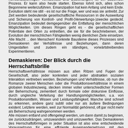
Prozess. Er kann also heute starten. Ebenso lohnt sich, alles schon
Begonnene weiterzuführen. Emanzipation hat kein Anfang und kein Ende.
Evolution steht nie still - es ist nur die Frage, wer und was sie antreibt. Zur
Zeit werden bedeutende gesellschaftliche Ressourcen in die Ausweitung
und Sicherung von Kontroll- und Profit-(Verwertungs-)zwecke gesteckt.
Emanzipation bedeutet demgegenüber die Entfaltung der menschlichen
Möglichkeiten. Um dieses Ringen geht es - die gesellschaftlichen
Potentiale den Orten zu entreißen, die sie für die beschriebenen, der
Evolution der menschlichen Fähigkeiten wenig dienlichen Ziele einsetzen.
Alle Macht ... den Menschen! Konkrete Bausteine dieses Prozesses sind
Demaskieren der Verhältnisse und Beziehungen, dann deren
Umgestalten und zudem ein ständiges, vorwärtstreibendes
Experimentieren.
Demaskieren: Der Blick durch die
Herrschaftsbrille
Herrschaftsverhältnisse müssen aus allen Ritzen und Fugen der
Gesellschaft, also jeder konkreten und jeder abstrakten sozialen
Interaktion vertrieben werden. Beziehungen und Verhältnisse, ob nun die
Romanze zweier Menschen oder die Produktionsverhältnisse in einem
globalen Industriezweig, stecken immer voller unterschiedlicher Formen
der Beherrschung, zementiert durch formale oder diskursive Einflüsse,
durch ungleiche Verteilung der Handlungsmöglichkeiten, u.a. von
Produktionsmitteln, Wissen und Leistungsfähigkeit. Manche sind schnell
zu erkennen, andere ganz subtil oder nur als äußere Bedingungen
existent. Letztere werden, weil zur Normalität gehörend, oft gar nicht mehr
als Beherrschung wahrgenommen werden.
Alle müssen entlarvt und offengelegt werden, um dann damit zu beginnen,
sie zurückzudrängen, umzuwandeln und umzuwerfen. Das Demaskieren
des Herrschaftsförmigen in jeder Situation ist also eine entscheidende
Voraussetzung für eine effiziente Auseinandersetzung mit den