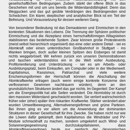
gesellschaftlichen Bedingungen. Zudem stärkt der offene Blick in das
Geschehen mit und um uns bereits die Widerstandsfähigkeit. Denn das
Weggucken und das gut geübte Verdrängen des Bedrängenden sind
Schwächen. Ein klarer, skeptischer und analytischer Blick ist ein Teil der
Befreiung. Und Voraussetzung für dessen weiteren Gang.
Von besonderer Bedeutung ist das Demaskieren und Einmischen in den
konkreten Situationen des Lebens. Die Trennung der Sphären politischer
Einmischung und die Akzeptanz eines herrschaftsförmigen Alltagsleben
stabilisieren das bestehende System. Zwar können große Protestevents
(meist selbst hierarchisch organisiert) das eine oder andere Detail - sei es
Atomkraft oder einen unterirdischen Großbahnhof in Stuttgart - ins
Wanken bringen, doch außer kleinen Spitzen des Eisberges ist damit
nichts weggebröselt. Wir kehren zurück von unseren Demonstrationen
und tauchen widerstandslos ein in die Welt voller Ausbeutung,
Profitorientierung und Unterdrückung - sei es am Arbeits- oder
Ausbildungsplatz, beim Einkaufen, am Computer oder in der Medienwelt.
Kapitalismus, Rassismus, Patriarchat und viele weitere
Erscheinungsformen der Herrschaft können die Abschaltung der
Atomkraftwerke ertragen (auch wenn einige konkrete Konzerne den
verflossenen Gewinnen nachtrauern würden), denn an den
grundsätzlichen Strukturen ändert das gar nichts. Im Gegenteil: Der Kampf
um die Energiepolitik hat alle Seiten verändert. Die Atomlobby ist durch
den massiven Widerstand geschwächt worden. Sie verliert wahrscheinlich
früher oder (eher) später ihre riskanten Kraftwerke. Stärker verändert aber
wurden Umweltbewegung, Alternativenergiefirmen und grüne Parteien.
Bei ihnen ging es vor allem um die Anwendung der dominanten
Strukturen in dieser Gesellschaft für ihre Zwecke. Sie haben nicht nur wie
die Löwen dafür gekämpft, dem Kapitalismus die Windräder und PV-
Module schmackhaft zu machen, sondern umgekehrt auch Wind- und
Solarenergiegewinnung durchzukapitalisieren, dass
AtomkraftmanagerInnen heute nur neidisch der ökonomischen