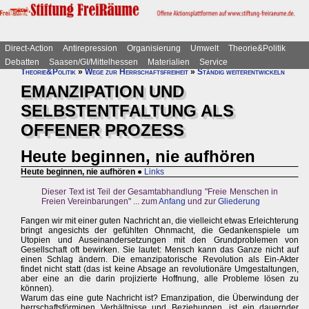
Direct-Action
Antirepression
Organisierung
Umwelt
Theorie&Politik
Debatten
Saasen/GI/Mittelhessen
Materialien
Service
Theorie&Politik
»
Wege zur Herrschaftsfreiheit
»
Ständig weiterentwickeln
EMANZIPATION UND
SELBSTENTFALTUNG ALS
OFFENER PROZESS
Heute beginnen, nie aufhören
Heute beginnen, nie aufhören
●
Links
Dieser Text ist Teil der Gesamtabhandlung "Freie Menschen in
Freien Vereinbarungen" ... zum
Anfang
und zur
Gliederung
Fangen wir mit einer guten Nachricht an, die vielleicht etwas Erleichterung
bringt angesichts der gefühlten Ohnmacht, die Gedankenspiele um
Utopien und Auseinandersetzungen mit den Grundproblemen von
Gesellschaft oft bewirken. Sie lautet: Mensch kann das Ganze nicht auf
einen Schlag ändern. Die emanzipatorische Revolution als Ein-Akter
findet nicht statt (das ist keine Absage an revolutionäre Umgestaltungen,
aber eine an die darin projizierte Hoffnung, alle Probleme lösen zu
können).
Warum das eine gute Nachricht ist? Emanzipation, die Überwindung der
herrschaftsförmigen Verhältnisse und Beziehungen, ist ein dauernder