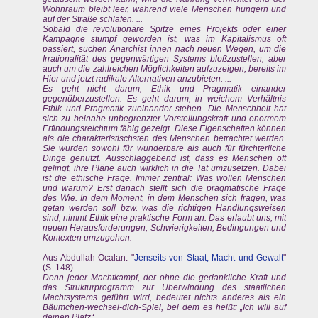
Wohnraum bleibt leer, während viele Menschen hungern und
auf der Straße schlafen. ...
Sobald die revolutionäre Spitze eines Projekts oder einer
Kampagne stumpf geworden ist, was im Kapitalismus oft
passiert, suchen Anarchist innen nach neuen Wegen, um die
Irrationalität des gegenwärtigen Systems bloßzustellen, aber
auch um die zahlreichen Möglichkeiten aufzuzeigen, bereits im
Hier und jetzt radikale Alternativen anzubieten. ...
Es geht nicht darum, Ethik und Pragmatik einander
gegenüberzustellen. Es geht darum, in weichem Verhältnis
Ethik und Pragmatik zueinander stehen. Die Menschheit hat
sich zu beinahe unbegrenzter Vorstellungskraft und enormem
Erfindungsreichtum fähig gezeigt. Diese Eigenschaften können
als die charakteristischsten des Menschen betrachtet werden.
Sie wurden sowohl für wunderbare als auch für fürchterliche
Dinge genutzt. Ausschlaggebend ist, dass es Menschen oft
gelingt, ihre Pläne auch wirklich in die Tat umzusetzen. Dabei
ist die ethische Frage. Immer zentral: Was wollen Menschen
und warum? Erst danach stellt sich die pragmatische Frage
des Wie. In dem Moment, in dem Menschen sich fragen, was
getan werden soll bzw. was die richtigen Handlungsweisen
sind, nimmt Ethik eine praktische Form an. Das erlaubt uns, mit
neuen Herausforderungen, Schwierigkeiten, Bedingungen und
Kontexten umzugehen.
Aus Abdullah Öcalan: "
Jenseits von Staat, Macht und Gewalt
"
(S. 148)
Denn jeder Machtkampf, der ohne die gedankliche Kraft und
das Strukturprogramm zur Überwindung des staatlichen
Machtsystems geführt wird, bedeutet nichts anderes als ein
Bäumchen-wechsel-dich-Spiel, bei dem es heißt: „Ich will auf
deinen Platz“.