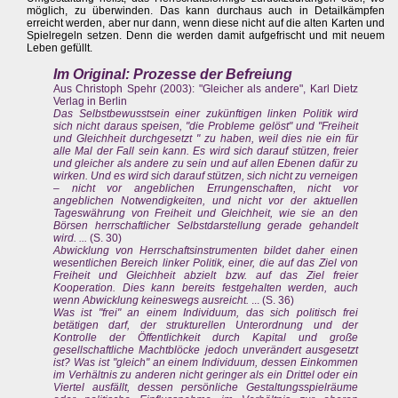
möglich, zu überwinden. Das kann durchaus auch in Detailkämpfen
erreicht werden, aber nur dann, wenn diese nicht auf die alten Karten und
Spielregeln setzen. Denn die werden damit aufgefrischt und mit neuem
Leben gefüllt.
Im Original: Prozesse der Befreiung
Aus Christoph Spehr (2003): "Gleicher als andere", Karl Dietz
Verlag in Berlin
Das Selbstbewusstsein einer zukünftigen linken Politik wird
sich nicht daraus speisen, "die Probleme gelöst" und "Freiheit
und Gleichheit durchgesetzt " zu haben, weil dies nie ein für
alle Mal der Fall sein kann. Es wird sich darauf stützen, freier
und gleicher als andere zu sein und auf allen Ebenen dafür zu
wirken. Und es wird sich darauf stützen, sich nicht zu verneigen
– nicht vor angeblichen Errungenschaften, nicht vor
angeblichen Notwendigkeiten, und nicht vor der aktuellen
Tageswährung von Freiheit und Gleichheit, wie sie an den
Börsen herrschaftlicher Selbstdarstellung gerade gehandelt
wird. ...
(S. 30)
Abwicklung von Herrschaftsinstrumenten bildet daher einen
wesentlichen Bereich linker Politik, einer, die auf das Ziel von
Freiheit und Gleichheit abzielt bzw. auf das Ziel freier
Kooperation. Dies kann bereits festgehalten werden, auch
wenn Abwicklung keineswegs ausreicht.
... (S. 36)
Was ist "frei" an einem Individuum, das sich politisch frei
betätigen darf, der strukturellen Unterordnung und der
Kontrolle der Öffentlichkeit durch Kapital und große
gesellschaftliche Machtblöcke jedoch unverändert ausgesetzt
ist? Was ist "gleich" an einem Individuum, dessen Einkommen
im Verhältnis zu anderen nicht geringer als ein Drittel oder ein
Viertel ausfällt, dessen persönliche Gestaltungsspielräume