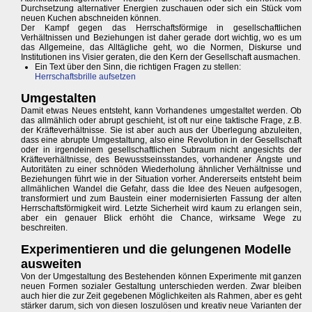
Durchsetzung alternativer Energien zuschauen oder sich ein Stück vom
neuen Kuchen abschneiden können.
Der Kampf gegen das Herrschaftsförmige in gesellschaftlichen
Verhältnissen und Beziehungen ist daher gerade dort wichtig, wo es um
das Allgemeine, das Alltägliche geht, wo die Normen, Diskurse und
Institutionen ins Visier geraten, die den Kern der Gesellschaft ausmachen.
Ein Text über den Sinn, die richtigen Fragen zu stellen:
Herrschaftsbrille aufsetzen
Umgestalten
Damit etwas Neues entsteht, kann Vorhandenes umgestaltet werden. Ob
das allmählich oder abrupt geschieht, ist oft nur eine taktische Frage, z.B.
der Kräfteverhältnisse. Sie ist aber auch aus der Überlegung abzuleiten,
dass eine abrupte Umgestaltung, also eine Revolution in der Gesellschaft
oder in irgendeinem gesellschaftlichen Subraum nicht angesichts der
Kräfteverhältnisse, des Bewusstseinsstandes, vorhandener Ängste und
Autoritäten zu einer schnöden Wiederholung ähnlicher Verhältnisse und
Beziehungen führt wie in der Situation vorher. Andererseits entsteht beim
allmählichen Wandel die Gefahr, dass die Idee des Neuen aufgesogen,
transformiert und zum Baustein einer modernisierten Fassung der alten
Herrschaftsförmigkeit wird. Letzte Sicherheit wird kaum zu erlangen sein,
aber ein genauer Blick erhöht die Chance, wirksame Wege zu
beschreiten.
Experimentieren und die gelungenen Modelle
ausweiten
Von der Umgestaltung des Bestehenden können Experimente mit ganzen
neuen Formen sozialer Gestaltung unterschieden werden. Zwar bleiben
auch hier die zur Zeit gegebenen Möglichkeiten als Rahmen, aber es geht
stärker darum, sich von diesen loszulösen und kreativ neue Varianten der