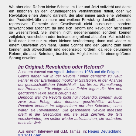
Wo aber eine Reform kleine Schritte im Hier und Jetzt vollzieht und damit
ein bisschen an den grundlegenden Verhältnissen rüttelt, oder wo
Revolution einen Sprung darstellt, der aber immer auch eine Befreiung
der Produktivkräfte zu mehr und weiterer Entwicklng darstellt, also die
repressiven Elemente der Gesellschaft nicht austauscht, sondern
schwächt oder abschafft, da sind sich Reform und Revolution nicht mehr
so wesensfremd. Sie stehen nicht gegeneinander, sondern können
zeitgleich, verschoben oder ineinander greifend ablaufen. Mal reicht die
Kraft oder Idee nur zu einer kleinen Veränderung, dann mal wieder zu
einem Umwerfen von mehr. Kleine Schritte und der Sprung zum mehr
können sich abwechseln und gegenseitig fördern, da jede gelungene
Reform, die auch Befreiung brachte, die Möglichkeiten für einen größeren
Sprung erweitert.
Im Original: Revolution oder Reform?
Aus dem Vorwort von
Agnoli, Johannes: 1968 und die Folgen
Gewiß haben wir in der Revolte Fehler gemacht: zu Hauf.
Fehler in der Erarbeitung möglicher Strategien, in der Analyse
der gesellschaftlichen Wirklichkeit - hin bis zur Formulierung
der Probleme. Für einige dieser Fehler legen die hier neu
gedruckten Texte selbst Zeugnis ab.
Dennoch war die Revolte nicht nur notwendig, sondern auch
zwar kein Erfolg, aber dennoch geschichtlich wirksam.
Revolten kennen im allgemeinen nur das Scheitern, sonst
wären sie Revolutionen. Die gescheiterte Revolte indessen
greift in die Geschichte ein, sie setzt Zeichen, die teils
verschwinden, um später wieder aufzutauchen, sie verändern
doch die Welt.
Aus einem Interview mit G.M. Tamás, in:
Neues Deutschland,
5.2.2011 (W6)