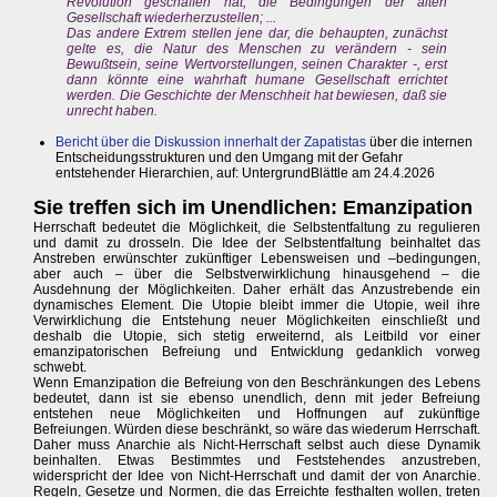
Revolution geschaffen hat, die Bedingungen der alten
Gesellschaft wiederherzustellen; ...
Das andere Extrem stellen jene dar, die behaupten, zunächst
gelte es, die Natur des Menschen zu verändern - sein
Bewußtsein, seine Wertvorstellungen, seinen Charakter -, erst
dann könnte eine wahrhaft humane Gesellschaft errichtet
werden. Die Geschichte der Menschheit hat bewiesen, daß sie
unrecht haben.
Bericht über die Diskussion innerhalt der Zapatistas
über die internen
Entscheidungsstrukturen und den Umgang mit der Gefahr
entstehender Hierarchien, auf: UntergrundBlättle am 24.4.2026
Sie treffen sich im Unendlichen: Emanzipation
Herrschaft bedeutet die Möglichkeit, die Selbstentfaltung zu regulieren
und damit zu drosseln. Die Idee der Selbstentfaltung beinhaltet das
Anstreben erwünschter zukünftiger Lebensweisen und –bedingungen,
aber auch – über die Selbstverwirklichung hinausgehend – die
Ausdehnung der Möglichkeiten. Daher erhält das Anzustrebende ein
dynamisches Element. Die Utopie bleibt immer die Utopie, weil ihre
Verwirklichung die Entstehung neuer Möglichkeiten einschließt und
deshalb die Utopie, sich stetig erweiternd, als Leitbild vor einer
emanzipatorischen Befreiung und Entwicklung gedanklich vorweg
schwebt.
Wenn Emanzipation die Befreiung von den Beschränkungen des Lebens
bedeutet, dann ist sie ebenso unendlich, denn mit jeder Befreiung
entstehen neue Möglichkeiten und Hoffnungen auf zukünftige
Befreiungen. Würden diese beschränkt, so wäre das wiederum Herrschaft.
Daher muss Anarchie als Nicht-Herrschaft selbst auch diese Dynamik
beinhalten. Etwas Bestimmtes und Feststehendes anzustreben,
widerspricht der Idee von Nicht-Herrschaft und damit der von Anarchie.
Regeln, Gesetze und Normen, die das Erreichte festhalten wollen, treten