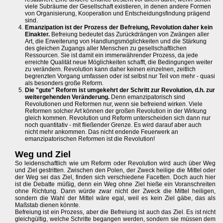
viele Subräume der Gesellschaft existieren, in denen andere Formen
von Organisierung, Kooperation und Entscheidungsfindung prägend
sind.
Emanzipation ist der Prozess der Befreiung, Revolution daher kein
Einakter.
Befreiung bedeutet das Zurückdrängen von Zwängen aller
Art, die Erweiterung von Handlungsmöglichkeiten und die Stärkung
des gleichen Zugangs aller Menschen zu gesellschaftlichen
Ressourcen. Sie ist damit ein immerwährender Prozess, da jede
erreichte Qualität neue Möglichkeiten schafft, die Bedingungen weiter
zu verändern. Revolution kann daher keinen einzelnen, zeitlich
begrenzten Vorgang umfassen oder ist selbst nur Teil von mehr - quasi
als besonders große Reform.
Die "gute" Reform ist umgekehrt der Schritt zur Revolution, d.h. zur
weitergehenden Veränderung.
Denn emanzipatorisch sind
Revolutionen und Reformen nur, wenn sie befreiend wirken. Viele
Reformen solcher Art können der großen Revolution in der Wirkung
gleich kommen. Revolution und Reform unterscheiden sich dann nur
noch quantitativ - mit fließender Grenze. Es wird darauf aber auch
nicht mehr ankommen. Das nicht endende Feuerwerk an
emanzipatorischen Reformen ist die Revolution!
Weg und Ziel
So leidenschaftlich wie um Reform oder Revolution wird auch über Weg
und Ziel gestritten. Zwischen den Polen, der Zweck heilige die Mittel oder
der Weg sei das Ziel, finden sich verschiedene Facetten. Doch auch hier
ist die Debatte müßig, denn ein Weg ohne Ziel hieße ein Voranschreiten
ohne Richtung. Dann würde zwar nicht der Zweck die Mittel heiligen,
sondern die Wahl der Mittel wäre egal, weil es kein Ziel gäbe, das als
Maßstab dienen könnte.
Befreiung ist ein Prozess, aber die Befreiung ist auch das Ziel. Es ist nicht
gleichgültig, welche Schritte begangen werden, sondern sie müssen dem