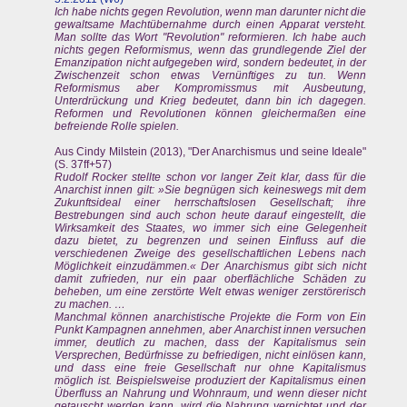
Ich habe nichts gegen Revolution, wenn man darunter nicht die
gewaltsame Machtübernahme durch einen Apparat versteht.
Man sollte das Wort "Revolution" reformieren. Ich habe auch
nichts gegen Reformismus, wenn das grundlegende Ziel der
Emanzipation nicht aufgegeben wird, sondern bedeutet, in der
Zwischenzeit schon etwas Vernünftiges zu tun. Wenn
Reformismus aber Kompromissmus mit Ausbeutung,
Unterdrückung und Krieg bedeutet, dann bin ich dagegen.
Reformen und Revolutionen können gleichermaßen eine
befreiende Rolle spielen.
Aus Cindy Milstein (2013), "Der Anarchismus und seine Ideale"
(S. 37ff+57)
Rudolf Rocker stellte schon vor langer Zeit klar, dass für die
Anarchist innen gilt: »Sie begnügen sich keineswegs mit dem
Zukunftsideal einer herrschaftslosen Gesellschaft; ihre
Bestrebungen sind auch schon heute darauf eingestellt, die
Wirksamkeit des Staates, wo immer sich eine Gelegenheit
dazu bietet, zu begrenzen und seinen Einfluss auf die
verschiedenen Zweige des gesellschaftlichen Lebens nach
Möglichkeit einzudämmen.« Der Anarchismus gibt sich nicht
damit zufrieden, nur ein paar oberflächliche Schäden zu
beheben, um eine zerstörte Welt etwas weniger zerstörerisch
zu machen. …
Manchmal können anarchistische Projekte die Form von Ein
Punkt Kampagnen annehmen, aber Anarchist innen versuchen
immer, deutlich zu machen, dass der Kapitalismus sein
Versprechen, Bedürfnisse zu befriedigen, nicht einlösen kann,
und dass eine freie Gesellschaft nur ohne Kapitalismus
möglich ist. Beispielsweise produziert der Kapitalismus einen
Überfluss an Nahrung und Wohnraum, und wenn dieser nicht
getauscht werden kann, wird die Nahrung vernichtet und der