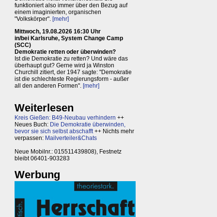
funktioniert also immer über den Bezug auf
einem imaginierten, organischen
"Volkskörper".
[mehr]
Mittwoch, 19.08.2026 16:30 Uhr
in/bei Karlsruhe, System Change Camp
(SCC)
Demokratie retten oder überwinden?
Ist die Demokratie zu retten? Und wäre das
überhaupt gut? Gerne wird ja Winston
Churchill zitiert, der 1947 sagte: "Demokratie
ist die schlechteste Regierungsform - außer
all den anderen Formen".
[mehr]
Weiterlesen
Kreis Gießen: B49-Neubau verhindern
++
Neues Buch:
Die Demokratie überwinden,
bevor sie sich selbst abschafft
++ Nichts mehr
verpassen:
Mailverteiler&Chats
Neue Mobilnr.: 015511439808), Festnetz
bleibt 06401-903283
Werbung