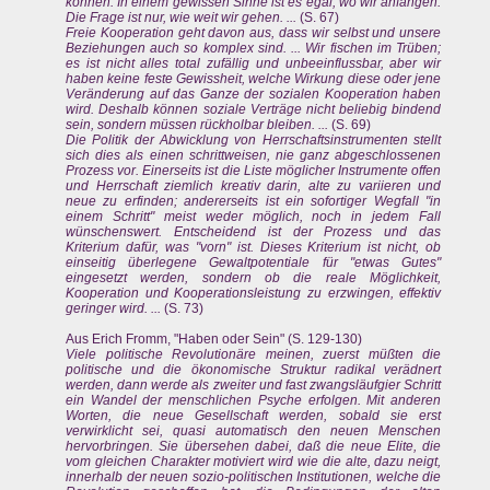
können. In einem gewissen Sinne ist es egal, wo wir anfangen.
Die Frage ist nur, wie weit wir gehen. ...
(S. 67)
Freie Kooperation geht davon aus, dass wir selbst und unsere
Beziehungen auch so komplex sind. ... Wir fischen im Trüben;
es ist nicht alles total zufällig und unbeeinflussbar, aber wir
haben keine feste Gewissheit, welche Wirkung diese oder jene
Veränderung auf das Ganze der sozialen Kooperation haben
wird. Deshalb können soziale Verträge nicht beliebig bindend
sein, sondern müssen rückholbar bleiben. ...
(S. 69)
Die Politik der Abwicklung von Herrschaftsinstrumenten stellt
sich dies als einen schrittweisen, nie ganz abgeschlossenen
Prozess vor. Einerseits ist die Liste möglicher Instrumente offen
und Herrschaft ziemlich kreativ darin, alte zu variieren und
neue zu erfinden; andererseits ist ein sofortiger Wegfall "in
einem Schritt" meist weder möglich, noch in jedem Fall
wünschenswert. Entscheidend ist der Prozess und das
Kriterium dafür, was "vorn" ist. Dieses Kriterium ist nicht, ob
einseitig überlegene Gewaltpotentiale für "etwas Gutes"
eingesetzt werden, sondern ob die reale Möglichkeit,
Kooperation und Kooperationsleistung zu erzwingen, effektiv
geringer wird. ...
(S. 73)
Aus Erich Fromm, "Haben oder Sein" (S. 129-130)
Viele politische Revolutionäre meinen, zuerst müßten die
politische und die ökonomische Struktur radikal verädnert
werden, dann werde als zweiter und fast zwangsläufgier Schritt
ein Wandel der menschlichen Psyche erfolgen. Mit anderen
Worten, die neue Gesellschaft werden, sobald sie erst
verwirklicht sei, quasi automatisch den neuen Menschen
hervorbringen. Sie übersehen dabei, daß die neue Elite, die
vom gleichen Charakter motiviert wird wie die alte, dazu neigt,
innerhalb der neuen sozio-politischen Institutionen, welche die