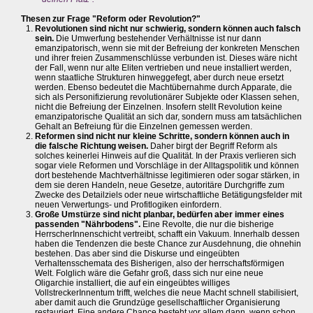
Thesen zur Frage "Reform oder Revolution?"
Revolutionen sind nicht nur schwierig, sondern können auch falsch
sein.
Die Umwerfung bestehender Verhältnisse ist nur dann
emanzipatorisch, wenn sie mit der Befreiung der konkreten Menschen
und ihrer freien Zusammenschlüsse verbunden ist. Dieses wäre nicht
der Fall, wenn nur alte Eliten vertrieben und neue installiert werden,
wenn staatliche Strukturen hinweggefegt, aber durch neue ersetzt
werden. Ebenso bedeutet die Machtübernahme durch Apparate, die
sich als Personifizierung revolutionärer Subjekte oder Klassen sehen,
nicht die Befreiung der Einzelnen. Insofern stellt Revolution keine
emanzipatorische Qualität an sich dar, sondern muss am tatsächlichen
Gehalt an Befreiung für die Einzelnen gemessen werden.
Reformen sind nicht nur kleine Schritte, sondern können auch in
die falsche Richtung weisen.
Daher birgt der Begriff Reform als
solches keinerlei Hinweis auf die Qualität. In der Praxis verlieren sich
sogar viele Reformen und Vorschläge in der Alltagspolitik und können
dort bestehende Machtverhältnisse legitimieren oder sogar stärken, in
dem sie deren Handeln, neue Gesetze, autoritäre Durchgriffe zum
Zwecke des Detailziels oder neue wirtschaftliche Betätigungsfelder mit
neuen Verwertungs- und Profitlogiken einfordern.
Große Umstürze sind nicht planbar, bedürfen aber immer eines
passenden "Nährbodens".
Eine Revolte, die nur die bisherige
HerrscherInnenschicht vertreibt, schafft ein Vakuum. Innerhalb dessen
haben die Tendenzen die beste Chance zur Ausdehnung, die ohnehin
bestehen. Das aber sind die Diskurse und eingeübten
Verhaltensschemata des Bisherigen, also der herrschaftsförmigen
Welt. Folglich wäre die Gefahr groß, dass sich nur eine neue
Oligarchie installiert, die auf ein eingeübtes williges
VollstreckerInnentum trifft, welches die neue Macht schnell stabilisiert,
aber damit auch die Grundzüge gesellschaftlicher Organisierung
restauriert. Eine andere Chance besteht vor allem dann, wenn schon