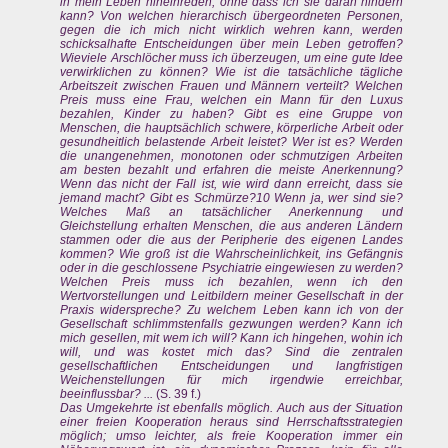
in mein Leben hineinreden, ohne dass ich sie daran hindern
kann? Von welchen hierarchisch übergeordneten Personen,
gegen die ich mich nicht wirklich wehren kann, werden
schicksalhafte Entscheidungen über mein Leben getroffen?
Wieviele Arschlöcher muss ich überzeugen, um eine gute Idee
verwirklichen zu können? Wie ist die tatsächliche tägliche
Arbeitszeit zwischen Frauen und Männern verteilt? Welchen
Preis muss eine Frau, welchen ein Mann für den Luxus
bezahlen, Kinder zu haben? Gibt es eine Gruppe von
Menschen, die hauptsächlich schwere, körperliche Arbeit oder
gesundheitlich belastende Arbeit leistet? Wer ist es? Werden
die unangenehmen, monotonen oder schmutzigen Arbeiten
am besten bezahlt und erfahren die meiste Anerkennung?
Wenn das nicht der Fall ist, wie wird dann erreicht, dass sie
jemand macht? Gibt es Schmürze?10 Wenn ja, wer sind sie?
Welches Maß an tatsächlicher Anerkennung und
Gleichstellung erhalten Menschen, die aus anderen Ländern
stammen oder die aus der Peripherie des eigenen Landes
kommen? Wie groß ist die Wahrscheinlichkeit, ins Gefängnis
oder in die geschlossene Psychiatrie eingewiesen zu werden?
Welchen Preis muss ich bezahlen, wenn ich den
Wertvorstellungen und Leitbildern meiner Gesellschaft in der
Praxis widerspreche? Zu welchem Leben kann ich von der
Gesellschaft schlimmstenfalls gezwungen werden? Kann ich
mich gesellen, mit wem ich will? Kann ich hingehen, wohin ich
will, und was kostet mich das? Sind die zentralen
gesellschaftlichen Entscheidungen und langfristigen
Weichenstellungen für mich irgendwie erreichbar,
beeinflussbar? ...
(S. 39 f.)
Das Umgekehrte ist ebenfalls möglich. Auch aus der Situation
einer freien Kooperation heraus sind Herrschaftsstrategien
möglich; umso leichter, als freie Kooperation immer ein