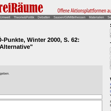
Umwelt
Theorie&Politik
Debatten
Saasen/GI/Mittelhessen
Materialien
Se
-Punkte, Winter 2000, S. 62:
 Alternative"
egeben.