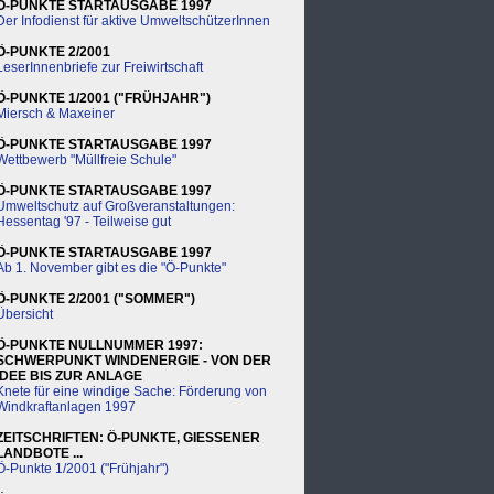
Ö-PUNKTE STARTAUSGABE 1997
Der Infodienst für aktive UmweltschützerInnen
Ö-PUNKTE 2/2001
LeserInnenbriefe zur Freiwirtschaft
Ö-PUNKTE 1/2001 ("FRÜHJAHR")
Miersch & Maxeiner
Ö-PUNKTE STARTAUSGABE 1997
Wettbewerb "Müllfreie Schule"
Ö-PUNKTE STARTAUSGABE 1997
Umweltschutz auf Großveranstaltungen:
Hessentag '97 - Teilweise gut
Ö-PUNKTE STARTAUSGABE 1997
Ab 1. November gibt es die "Ö-Punkte"
Ö-PUNKTE 2/2001 ("SOMMER")
Übersicht
Ö-PUNKTE NULLNUMMER 1997:
SCHWERPUNKT WINDENERGIE - VON DER
IDEE BIS ZUR ANLAGE
Knete für eine windige Sache: Förderung von
Windkraftanlagen 1997
ZEITSCHRIFTEN: Ö-PUNKTE, GIESSENER
LANDBOTE ...
Ö-Punkte 1/2001 ("Frühjahr")