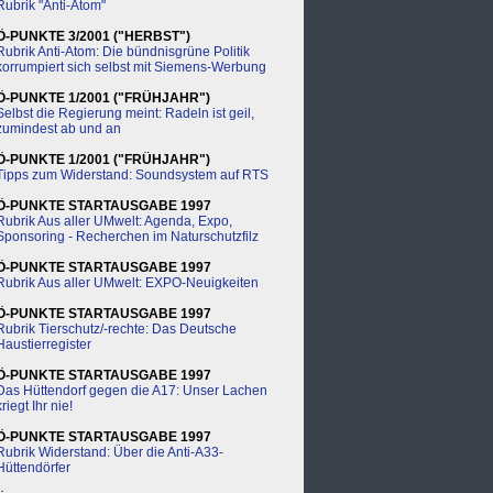
Rubrik "Anti-Atom"
Ö-PUNKTE 3/2001 ("HERBST")
Rubrik Anti-Atom: Die bündnisgrüne Politik
korrumpiert sich selbst mit Siemens-Werbung
Ö-PUNKTE 1/2001 ("FRÜHJAHR")
Selbst die Regierung meint: Radeln ist geil,
zumindest ab und an
Ö-PUNKTE 1/2001 ("FRÜHJAHR")
Tipps zum Widerstand: Soundsystem auf RTS
Ö-PUNKTE STARTAUSGABE 1997
Rubrik Aus aller UMwelt: Agenda, Expo,
Sponsoring - Recherchen im Naturschutzfilz
Ö-PUNKTE STARTAUSGABE 1997
Rubrik Aus aller UMwelt: EXPO-Neuigkeiten
Ö-PUNKTE STARTAUSGABE 1997
Rubrik Tierschutz/-rechte: Das Deutsche
Haustierregister
Ö-PUNKTE STARTAUSGABE 1997
Das Hüttendorf gegen die A17: Unser Lachen
kriegt Ihr nie!
Ö-PUNKTE STARTAUSGABE 1997
Rubrik Widerstand: Über die Anti-A33-
Hüttendörfer