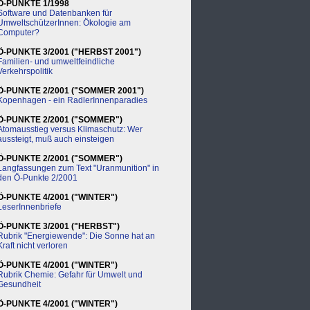
Ö-PUNKTE 1/1998
Software und Datenbanken für
UmweltschützerInnen: Ökologie am
Computer?
Ö-PUNKTE 3/2001 ("HERBST 2001")
Familien- und umweltfeindliche
Verkehrspolitik
Ö-PUNKTE 2/2001 ("SOMMER 2001")
Kopenhagen - ein RadlerInnenparadies
Ö-PUNKTE 2/2001 ("SOMMER")
Atomausstieg versus Klimaschutz: Wer
aussteigt, muß auch einsteigen
Ö-PUNKTE 2/2001 ("SOMMER")
Langfassungen zum Text "Uranmunition" in
den Ö-Punkte 2/2001
Ö-PUNKTE 4/2001 ("WINTER")
LeserInnenbriefe
Ö-PUNKTE 3/2001 ("HERBST")
Rubrik "Energiewende": Die Sonne hat an
Kraft nicht verloren
Ö-PUNKTE 4/2001 ("WINTER")
Rubrik Chemie: Gefahr für Umwelt und
Gesundheit
Ö-PUNKTE 4/2001 ("WINTER")