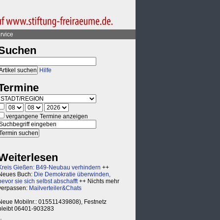
rvice
Suchen
Hilfe
Termine
vergangene Termine anzeigen
Weiterlesen
Kreis Gießen: B49-Neubau verhindern
++
Neues Buch:
Die Demokratie überwinden,
bevor sie sich selbst abschafft
++ Nichts mehr
verpassen:
Mailverteiler&Chats
Neue Mobilnr.: 015511439808), Festnetz
bleibt 06401-903283