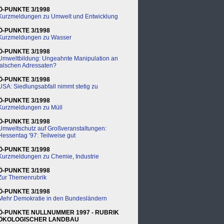
Ö-PUNKTE 3/1998
Kurzmeldungen zu Umwelt und Entwicklung
Ö-PUNKTE 3/1998
Kurzmeldungen zu Wasser
Ö-PUNKTE 3/1998
Umweltbildung: Ungeahnte Manipulation an
falschen Adressaten?
Ö-PUNKTE 3/1998
USA: Siedlungsabfall nimmt stetig zu
Ö-PUNKTE 3/1998
Kurzmeldungen zu Müll
Ö-PUNKTE 3/1998
Umweltschutz auf Großveranstaltungen:
Hessentag '97: Teilweise gut
Ö-PUNKTE 3/1998
Kurzmeldungen zu Chemie, Industrie
Ö-PUNKTE 3/1998
Zur Themenrubrik
Ö-PUNKTE 3/1998
Mehr Demokratie in den Bundesländern
Ö-PUNKTE NULLNUMMER 1997 - RUBRIK
ÖKOLOGISCHER LANDBAU