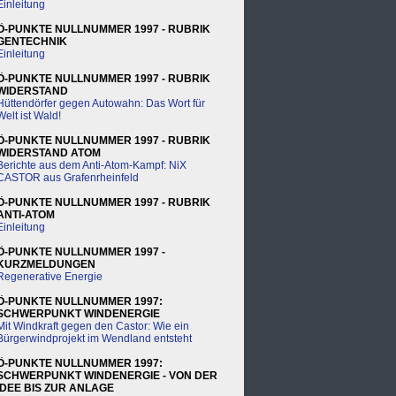
Einleitung
Ö-PUNKTE NULLNUMMER 1997 - RUBRIK
GENTECHNIK
Einleitung
Ö-PUNKTE NULLNUMMER 1997 - RUBRIK
WIDERSTAND
Hüttendörfer gegen Autowahn: Das Wort für
Welt ist Wald!
Ö-PUNKTE NULLNUMMER 1997 - RUBRIK
WIDERSTAND ATOM
Berichte aus dem Anti-Atom-Kampf: NiX
CASTOR aus Grafenrheinfeld
Ö-PUNKTE NULLNUMMER 1997 - RUBRIK
ANTI-ATOM
Einleitung
Ö-PUNKTE NULLNUMMER 1997 -
KURZMELDUNGEN
Regenerative Energie
Ö-PUNKTE NULLNUMMER 1997:
SCHWERPUNKT WINDENERGIE
Mit Windkraft gegen den Castor: Wie ein
Bürgerwindprojekt im Wendland entsteht
Ö-PUNKTE NULLNUMMER 1997:
SCHWERPUNKT WINDENERGIE - VON DER
IDEE BIS ZUR ANLAGE