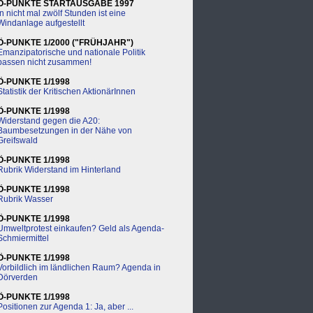
Ö-PUNKTE STARTAUSGABE 1997
In nicht mal zwölf Stunden ist eine
Windanlage aufgestellt
Ö-PUNKTE 1/2000 ("FRÜHJAHR")
Emanzipatorische und nationale Politik
passen nicht zusammen!
Ö-PUNKTE 1/1998
Statistik der Kritischen AktionärInnen
Ö-PUNKTE 1/1998
Widerstand gegen die A20:
Baumbesetzungen in der Nähe von
Greifswald
Ö-PUNKTE 1/1998
Rubrik Widerstand im Hinterland
Ö-PUNKTE 1/1998
Rubrik Wasser
Ö-PUNKTE 1/1998
Umweltprotest einkaufen? Geld als Agenda-
Schmiermittel
Ö-PUNKTE 1/1998
Vorbildlich im ländlichen Raum? Agenda in
Dörverden
Ö-PUNKTE 1/1998
Positionen zur Agenda 1: Ja, aber ...