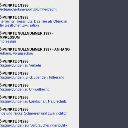
Ö-PUNKTE 1/1998
VerbraucherInnenpolitik/Umweltrecht
Ö-PUNKTE 1/1998
Tierrechte, Tierschutz: Das Tier als Objekt in
der westlichen Zivilisation
Ö-PUNKTE NULLNUMMER 1997 -
IMPRESSUM
Impressum
Ö-PUNKTE NULLNUMMER 1997 - ANHANG
Anhang, Vorausschau
Ö-PUNKTE 3/1998
Kurzmeldungen zu Verkehr
Ö-PUNKTE 3/1998
Kurzmeldungen: Blick über den Tellerrand
Ö-PUNKTE 3/1998
Kurzmeldungen zu Umweltrecht
Ö-PUNKTE 3/1998
Kurzmeldungen zu Landschaft, Naturschutz
Ö-PUNKTE 3/1998
Tips und Tricks: Schnorren und zwar richtig!
Ö-PUNKTE 3/1998
Kurzmeldungen zur VerbraucherInnenpolitik