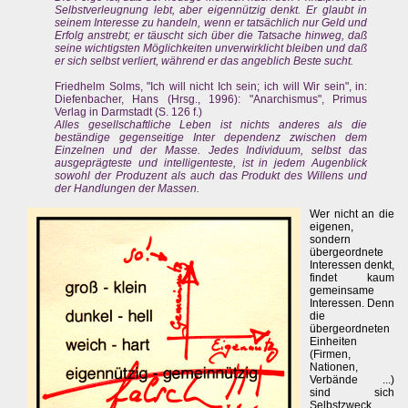
Selbstverleugnung lebt, aber eigennützig denkt. Er glaubt in
seinem Interesse zu handeln, wenn er tatsächlich nur Geld und
Erfolg anstrebt; er täuscht sich über die Tatsache hinweg, daß
seine wichtigsten Möglichkeiten unverwirklicht bleiben und daß
er sich selbst verliert, während er das angeblich Beste sucht.
Friedhelm Solms, "Ich will nicht Ich sein; ich will Wir sein", in:
Diefenbacher, Hans (Hrsg., 1996): "Anarchismus", Primus
Verlag in Darmstadt (S. 126 f.)
Alles gesellschaftliche Leben ist nichts anderes als die
beständige gegenseitige Inter dependenz zwischen dem
Einzelnen und der Masse. Jedes Individuum, selbst das
ausgeprägteste und intelligenteste, ist in jedem Augenblick
sowohl der Produzent als auch das Produkt des Willens und
der Handlungen der Massen.
Wer nicht an die
eigenen,
sondern
übergeordnete
Interessen denkt,
findet kaum
gemeinsame
Interessen. Denn
die
übergeordneten
Einheiten
(Firmen,
Nationen,
Verbände ...)
sind sich
Selbstzweck.