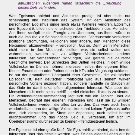
altruistischen Tugenden haben tatsächlich die Erreichung
dieses Ziels verhindert.
Wer Egoismus ablehnt und Altruismus predigt, ist aber nicht nur
scheinheilig und stabilisiert das System. Mit dem Absterben des
persönlichen Egoismus ginge noch etwas Weiteres verloren. Egoismus
und Egozentrik bilden die entscheidenden Triebfedern des Menschen.
Aus ihnen schöpft er die Energie zum Überleben, aus ihnen würde er
auch die Impulse zur Selbstentfaltung erhalten. Jahrtausende versuchten
politische Strömungen, Religionen oder andere, den Menschen diese
Neigungen abzugewöhnen – vergeblich. Gut so. Denn wenn Menschen
nicht mehr in den Mittelpunkt stellen, was sie selbst wollen und
wahrnehmen, werden sie zu willigen VollstreckerInnen anderer
Interessen. Mit verheerenden Wirkungen, wie gerade die deutsche
Geschichte beweist. Der Schrecken des Dritten Reiches, in dem willige
Vollstrecker im Dienste höherer Interessen selbst ihre eigenen Eltern,
Kinder, FreundInnen oder PartnerInnen in KZs oder Vergasung schickten,
ist nur der dramatische Höhepunkt einer Geschichte, die voll solcher
Episoden ist. Kein deutscher Frontsoldat wird aus seinem Wirken
persönliche Vorteile gezogen haben, sondern handelte im Glauben an
das Gute im damit erkämpften allgemeinen Interesse. Was aber den
Menschen nicht mehr selbst betrifft, ist viel einfacher diskursiv zu steuern.
Ein Verblendungszusammenhang legt sich wie ein Teppich über die
Menschen, begräbt ihre eigenen Interessen und lässt sie zu willigen
VollstreckerInnen werden, die alles tun würden. Das wäre auch heute
wiederholbar, denn der willige Vollstrecker kennt keinen Egoismus außer
dem, sich einzureden, im Strom der Anpassung auch selbst besser
durchzukommen und das nötige Geld zu verdienen, um sich im
Überlebenskampf durchsetzen zu können - fremdgesteuert freilich.
Der Egoismus ist eine große Kraft. Die Egozentrik verhindert, dass fremde
Interessen über das gestellt werden, was für das eigene Leben gut ist.