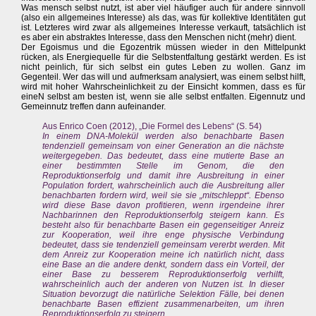
Was mensch selbst nutzt, ist aber viel häufiger auch für andere sinnvoll
(also ein allgemeines Interesse) als das, was für kollektive Identitäten gut
ist. Letzteres wird zwar als allgemeines Interesse verkauft, tatsächlich ist
es aber ein abstraktes Interesse, dass den Menschen nicht (mehr) dient.
Der Egoismus und die Egozentrik müssen wieder in den Mittelpunkt
rücken, als Energiequelle für die Selbstentfaltung gestärkt werden. Es ist
nicht peinlich, für sich selbst ein gutes Leben zu wollen. Ganz im
Gegenteil. Wer das will und aufmerksam analysiert, was einem selbst hilft,
wird mit hoher Wahrscheinlichkeit zu der Einsicht kommen, dass es für
eineN selbst am besten ist, wenn sie alle selbst entfalten. Eigennutz und
Gemeinnutz treffen dann aufeinander.
Aus Enrico Coen (2012), „Die Formel des Lebens“ (S. 54)
In einem DNA-Molekül werden also benachbarte Basen
tendenziell gemeinsam von einer Generation an die nächste
weitergegeben. Das bedeutet, dass eine mutierte Base an
einer bestimmten Stelle im Genom, die den
Reproduktionserfolg und damit ihre Ausbreitung in einer
Population fordert, wahrscheinlich auch die Ausbreitung aller
benachbarten fordern wird, weil sie sie „mitschleppt“. Ebenso
wird diese Base davon profitieren, wenn irgendeine ihrer
Nachbarinnen den Reproduktionserfolg steigern kann. Es
besteht also für benachbarte Basen ein gegenseitiger Anreiz
zur Kooperation, weil ihre enge physische Verbindung
bedeutet, dass sie tendenziell gemeinsam vererbt werden. Mit
dem Anreiz zur Kooperation meine ich natürlich nicht, dass
eine Base an die andere denkt, sondern dass ein Vorteil, der
einer Base zu besserem Reproduktionserfolg verhilft,
wahrscheinlich auch der anderen von Nutzen ist. In dieser
Situation bevorzugt die natürliche Selektion Fälle, bei denen
benachbarte Basen effizient zusammenarbeiten, um ihren
Reproduktionserfolg zu steigern.