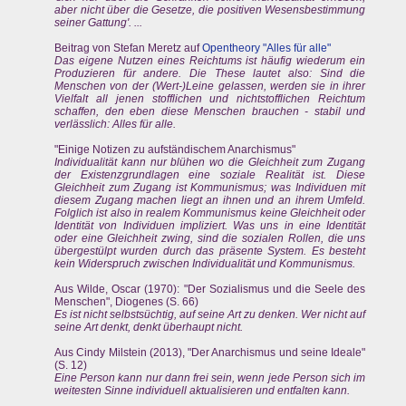
aber nicht über die Gesetze, die positiven Wesensbestimmung
seiner Gattung'. ...
Beitrag von Stefan Meretz auf
Opentheory "Alles für alle"
Das eigene Nutzen eines Reichtums ist häufig wiederum ein
Produzieren für andere. Die These lautet also: Sind die
Menschen von der (Wert-)Leine gelassen, werden sie in ihrer
Vielfalt all jenen stofflichen und nichtstofflichen Reichtum
schaffen, den eben diese Menschen brauchen - stabil und
verlässlich: Alles für alle.
"Einige Notizen zu aufständischem Anarchismus"
Individualität kann nur blühen wo die Gleichheit zum Zugang
der Existenzgrundlagen eine soziale Realität ist. Diese
Gleichheit zum Zugang ist Kommunismus; was Individuen mit
diesem Zugang machen liegt an ihnen und an ihrem Umfeld.
Folglich ist also in realem Kommunismus keine Gleichheit oder
Identität von Individuen impliziert. Was uns in eine Identität
oder eine Gleichheit zwing, sind die sozialen Rollen, die uns
übergestülpt wurden durch das präsente System. Es besteht
kein Widerspruch zwischen Individualität und Kommunismus.
Aus Wilde, Oscar (1970): "Der Sozialismus und die Seele des
Menschen", Diogenes (S. 66)
Es ist nicht selbstsüchtig, auf seine Art zu denken. Wer nicht auf
seine Art denkt, denkt überhaupt nicht.
Aus Cindy Milstein (2013), "Der Anarchismus und seine Ideale"
(S. 12)
Eine Person kann nur dann frei sein, wenn jede Person sich im
weitesten Sinne individuell aktualisieren und entfalten kann.