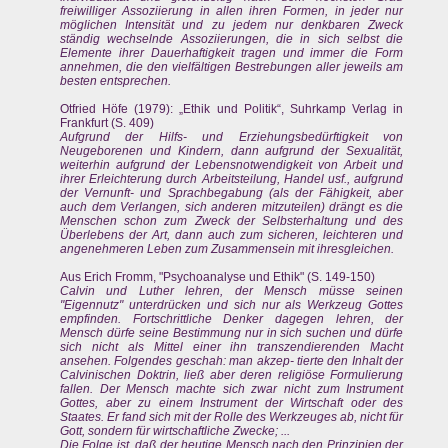
freiwilliger Assoziierung in allen ihren Formen, in jeder nur
möglichen Intensität und zu jedem nur denkbaren Zweck
ständig wechselnde Assoziierungen, die in sich selbst die
Elemente ihrer Dauerhaftigkeit tragen und immer die Form
annehmen, die den vielfältigen Bestrebungen aller jeweils am
besten entsprechen.
Otfried Höfe (1979): „Ethik und Politik“, Suhrkamp Verlag in
Frankfurt (S. 409)
Aufgrund der Hilfs- und Erziehungsbedürftigkeit von
Neugeborenen und Kindern, dann aufgrund der Sexualität,
weiterhin aufgrund der Lebensnotwendigkeit von Arbeit und
ihrer Erleichterung durch Arbeitsteilung, Handel usf., aufgrund
der Vernunft- und Sprachbegabung (als der Fähigkeit, aber
auch dem Verlangen, sich anderen mitzuteilen) drängt es die
Menschen schon zum Zweck der Selbsterhaltung und des
Überlebens der Art, dann auch zum sicheren, leichteren und
angenehmeren Leben zum Zusammensein mit ihresgleichen.
Aus Erich Fromm, "Psychoanalyse und Ethik" (S. 149-150)
Calvin und Luther lehren, der Mensch müsse seinen
"Eigennutz" unterdrücken und sich nur als Werkzeug Gottes
empfinden. Fortschrittliche Denker dagegen lehren, der
Mensch dürfe seine Bestimmung nur in sich suchen und dürfe
sich nicht als Mittel einer ihn transzendierenden Macht
ansehen. Folgendes geschah: man akzep- tierte den Inhalt der
Calvinischen Doktrin, ließ aber deren religiöse Formulierung
fallen. Der Mensch machte sich zwar nicht zum Instrument
Gottes, aber zu einem Instrument der Wirtschaft oder des
Staates. Er fand sich mit der Rolle des Werkzeuges ab, nicht für
Gott, sondern für wirtschaftliche Zwecke; ...
Die Folge ist, daß der heutige Mensch nach den Prinzipien der