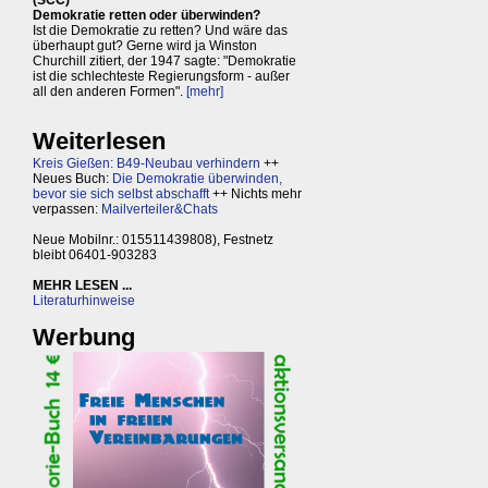
(SCC)
Demokratie retten oder überwinden?
Ist die Demokratie zu retten? Und wäre das
überhaupt gut? Gerne wird ja Winston
Churchill zitiert, der 1947 sagte: "Demokratie
ist die schlechteste Regierungsform - außer
all den anderen Formen".
[mehr]
Weiterlesen
Kreis Gießen: B49-Neubau verhindern
++
Neues Buch:
Die Demokratie überwinden,
bevor sie sich selbst abschafft
++ Nichts mehr
verpassen:
Mailverteiler&Chats
Neue Mobilnr.: 015511439808), Festnetz
bleibt 06401-903283
MEHR LESEN ...
Literaturhinweise
Werbung