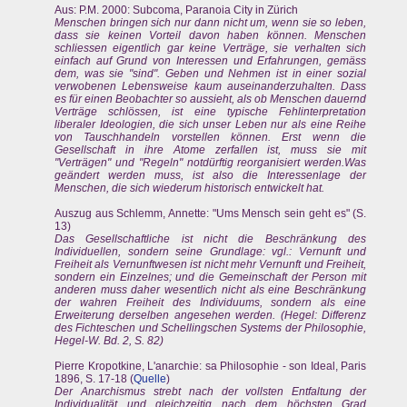
Aus: P.M. 2000: Subcoma, Paranoia City in Zürich
Menschen bringen sich nur dann nicht um, wenn sie so leben,
dass sie keinen Vorteil davon haben können. Menschen
schliessen eigentlich gar keine Verträge, sie verhalten sich
einfach auf Grund von Interessen und Erfahrungen, gemäss
dem, was sie "sind". Geben und Nehmen ist in einer sozial
verwobenen Lebensweise kaum auseinanderzuhalten. Dass
es für einen Beobachter so aussieht, als ob Menschen dauernd
Verträge schlössen, ist eine typische Fehlinterpretation
liberaler Ideologien, die sich unser Leben nur als eine Reihe
von Tauschhandeln vorstellen können. Erst wenn die
Gesellschaft in ihre Atome zerfallen ist, muss sie mit
"Verträgen" und "Regeln" notdürftig reorganisiert werden.Was
geändert werden muss, ist also die Interessenlage der
Menschen, die sich wiederum historisch entwickelt hat.
Auszug aus Schlemm, Annette: "Ums Mensch sein geht es" (S.
13)
Das Gesellschaftliche ist nicht die Beschränkung des
Individuellen, sondern seine Grundlage: vgl.: Vernunft und
Freiheit als Vernunftwesen ist nicht mehr Vernunft und Freiheit,
sondern ein Einzelnes; und die Gemeinschaft der Person mit
anderen muss daher wesentlich nicht als eine Beschränkung
der wahren Freiheit des Individuums, sondern als eine
Erweiterung derselben angesehen werden. (Hegel: Differenz
des Fichteschen und Schellingschen Systems der Philosophie,
Hegel-W. Bd. 2, S. 82)
Pierre Kropotkine, L'anarchie: sa Philosophie - son Ideal, Paris
1896, S. 17-18 (
Quelle
)
Der Anarchismus strebt nach der vollsten Entfaltung der
Individualität und gleichzeitig nach dem höchsten Grad