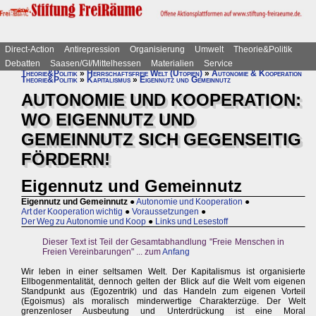
Direct-Action
Antirepression
Organisierung
Umwelt
Theorie&Politik
Debatten
Saasen/GI/Mittelhessen
Materialien
Service
Theorie&Politik
»
Herrschaftsfreie Welt (Utopien)
»
Autonomie & Kooperation
Theorie&Politik
»
Kapitalismus
»
Eigennutz und Gemeinnutz
AUTONOMIE UND KOOPERATION:
WO EIGENNUTZ UND
GEMEINNUTZ SICH GEGENSEITIG
FÖRDERN!
Eigennutz und Gemeinnutz
Eigennutz und Gemeinnutz
●
Autonomie und Kooperation
●
Art der Kooperation wichtig
●
Voraussetzungen
●
Der Weg zu Autonomie und Koop
●
Links und Lesestoff
Dieser Text ist Teil der Gesamtabhandlung "Freie Menschen in
Freien Vereinbarungen" ... zum
Anfang
Wir leben in einer seltsamen Welt. Der Kapitalismus ist organisierte
Ellbogenmentalität, dennoch gelten der Blick auf die Welt vom eigenen
Standpunkt aus (Egozentrik) und das Handeln zum eigenen Vorteil
(Egoismus) als moralisch minderwertige Charakterzüge. Der Welt
grenzenloser Ausbeutung und Unterdrückung ist eine Moral