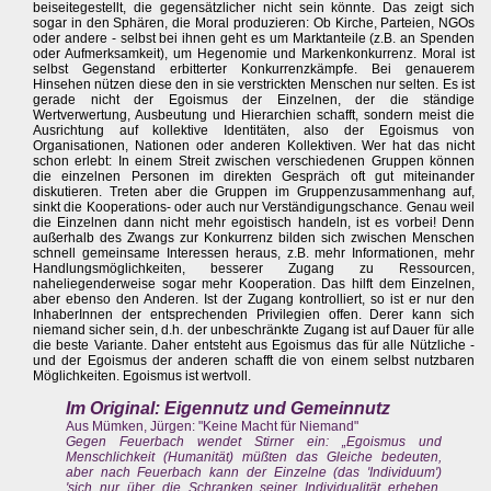
beiseitegestellt, die gegensätzlicher nicht sein könnte. Das zeigt sich
sogar in den Sphären, die Moral produzieren: Ob Kirche, Parteien, NGOs
oder andere - selbst bei ihnen geht es um Marktanteile (z.B. an Spenden
oder Aufmerksamkeit), um Hegenomie und Markenkonkurrenz. Moral ist
selbst Gegenstand erbitterter Konkurrenzkämpfe. Bei genauerem
Hinsehen nützen diese den in sie verstrickten Menschen nur selten. Es ist
gerade nicht der Egoismus der Einzelnen, der die ständige
Wertverwertung, Ausbeutung und Hierarchien schafft, sondern meist die
Ausrichtung auf kollektive Identitäten, also der Egoismus von
Organisationen, Nationen oder anderen Kollektiven. Wer hat das nicht
schon erlebt: In einem Streit zwischen verschiedenen Gruppen können
die einzelnen Personen im direkten Gespräch oft gut miteinander
diskutieren. Treten aber die Gruppen im Gruppenzusammenhang auf,
sinkt die Kooperations- oder auch nur Verständigungschance. Genau weil
die Einzelnen dann nicht mehr egoistisch handeln, ist es vorbei! Denn
außerhalb des Zwangs zur Konkurrenz bilden sich zwischen Menschen
schnell gemeinsame Interessen heraus, z.B. mehr Informationen, mehr
Handlungsmöglichkeiten, besserer Zugang zu Ressourcen,
naheliegenderweise sogar mehr Kooperation. Das hilft dem Einzelnen,
aber ebenso den Anderen. Ist der Zugang kontrolliert, so ist er nur den
InhaberInnen der entsprechenden Privilegien offen. Derer kann sich
niemand sicher sein, d.h. der unbeschränkte Zugang ist auf Dauer für alle
die beste Variante. Daher entsteht aus Egoismus das für alle Nützliche -
und der Egoismus der anderen schafft die von einem selbst nutzbaren
Möglichkeiten. Egoismus ist wertvoll.
Im Original: Eigennutz und Gemeinnutz
Aus Mümken, Jürgen: "Keine Macht für Niemand"
Gegen Feuerbach wendet Stirner ein: „Egoismus und
Menschlichkeit (Humanität) müßten das Gleiche bedeuten,
aber nach Feuerbach kann der Einzelne (das 'Individuum')
'sich nur über die Schranken seiner Individualität erheben,