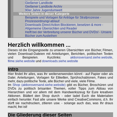
Gießener Landbote
Gießener Landbote Archiv
90er Jahre Jugendumwelt
Weitere Seiten in dieser Kategorie
Beispiele und Vorlagen für Anträge für Strafprozesse -
Prozessordnung/-ablauf
Downloads Direct Action Blockieren, besetzen & more -
Allgemeine Übersichten und Reader
Helft bei der Verbreitung unserer Bücher und DVDs! - Unsere
Bücher zum Ausleihen
Herzlich willkommen ...
Dieses ist die Eingangsseite zu unseren Übersichten von Bücher, Filmen,
vielen Download-Dateien mit Anleitungen, Berichten, politischen Texten
und Beispielen. Kurzlinks:
aktionsversand.siehe.website
,
filme.siehe.website
und
downloads.siehe.website
Intro
Hier findet Ihr alles, was Ihr weiterverwenden könnt - auf Papier oder als
Datei. Anleitungen, Vorlagen für Etiketten, Sprühschablonen, Fakes und
mehr, dazu politische Texte, alle Bücher und viele, viele Filme.
Im
Shop (aktionsversand.siehe.website)
gibt es Bücher, Broschüren und
DVDs zu politisch brisanten Themen, voller Tipps zum Abbau von
Hierarchien und vor allem mit dem Handwerkszeug für Eure kreativen
Aktionen. Blättert den Shop durch - oder ladet Euch die Materialien
einfach herunter. Fast alle unsere Werke sind CreativeCommons, d.h. Ihr
dürft sie nachdrucken, zitieren usw. - solange auch das, was Ihr draus
macht, frei ist!
Die Gliederung dieser Seiten