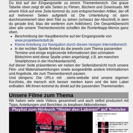
Du bist auf der Eingangsseite zu einem Themenbereich. Die graue
Tabelle oben zeigt dir alle Seiten zu Filmen, Büchern und Downloads. Mit
einem Klick auf eine Zeile kommst du zum entsprechenden Artikel, der oft
auf mehreren Seiten aufgeteilt ist. Die Unterteilung ist dann
durchnummeriert über dem Titel zu sehen (schwarz der Abschnitt, in dem
du gerade bist, blau die weiteren zum Anklicken). Die Gesamtübersicht
über alle unsere Themenbereiche schaffen die Runterklapp-Menüs ganz
oben.
Beschreibung der Hauptbereiche auf der Eingangsseite von
www.projektwerkstatt.de
Kleine Anleitung zur Navigation durch diesen riesigen Internetbereich
In der rechten Spalte findest du die jeweils zum Thema passenden
Termine und einige ergänzende Informationen (bei schmalem
Bildschirm wird diese Spalte unten angehängt, z.B. am manchen
Smartphones in der Hochkantansicht).
Auf dieser Seite präsentieren wir neben der Seitenübersicht noch unsere
Film- und Materialsammlungen sowie ausgewählte andere Informationen
und Angebote, die zum Themenbereich passen.
Und übrigens: Die URLs mit ...siehe.website sind unsere eigenen
Kurzlinks, die mensch sich besser merken kann und die kein Label
enthalten. Mit ihnen kommst du direkt auf die passenden Themenseiten.
Unsere Filme zum Thema
Wir haben sehr viele Videos gesammelt und auch selbst produziert mit
Tipps, Anleitungen und Berichten zu kreativen Aktionsformen.
Playlist zum Hörbuch "Hinter den Laboren" auf Youtube