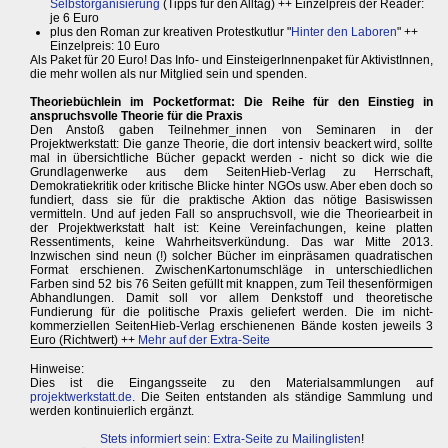
Selbstorganisierung
(Tipps für den Alltag) ++ Einzelpreis der Reader:
je 6 Euro
plus den Roman zur kreativen Protestkutlur "
Hinter den Laboren
" ++
Einzelpreis: 10 Euro
Als Paket für 20 Euro! Das Info- und EinsteigerInnenpaket für AktivistInnen,
die mehr wollen als nur Mitglied sein und spenden.
Theoriebüchlein im Pocketformat: Die Reihe für den Einstieg in
anspruchsvolle Theorie für die Praxis
Den Anstoß gaben Teilnehmer_innen von Seminaren in der
Projektwerkstatt: Die ganze Theorie, die dort intensiv beackert wird, sollte
mal in übersichtliche Bücher gepackt werden - nicht so dick wie die
Grundlagenwerke aus dem SeitenHieb-Verlag zu Herrschaft,
Demokratiekritik oder kritische Blicke hinter NGOs usw. Aber eben doch so
fundiert, dass sie für die praktische Aktion das nötige Basiswissen
vermitteln. Und auf jeden Fall so anspruchsvoll, wie die Theoriearbeit in
der Projektwerkstatt halt ist: Keine Vereinfachungen, keine platten
Ressentiments, keine Wahrheitsverkündung. Das war Mitte 2013.
Inzwischen sind neun (!) solcher Bücher im einpräsamen quadratischen
Format erschienen. ZwischenKartonumschläge in unterschiedlichen
Farben sind 52 bis 76 Seiten gefüllt mit knappen, zum Teil thesenförmigen
Abhandlungen. Damit soll vor allem Denkstoff und theoretische
Fundierung für die politische Praxis geliefert werden. Die im nicht-
kommerziellen SeitenHieb-Verlag erschienenen Bände kosten jeweils 3
Euro (Richtwert) ++
Mehr auf der Extra-Seite
Hinweise:
Dies ist die Eingangsseite zu den Materialsammlungen auf
projektwerkstatt.de
. Die Seiten entstanden als ständige Sammlung und
werden kontinuierlich ergänzt.
Stets informiert sein: Extra-Seite zu Mailinglisten
!