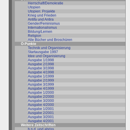
Herrschaft/Demokratie
Utopien
Utopien: Projekte
Krieg und Frieden
Antifa und Antira
Gender/Feminismus
Internationalismus
Bildung/Lernen
Religion
Alle Bücher und Broschüren
Ö-Punkte
Technik und Organisierung
Startausgabe 1997
Idee und Organisierung
Ausgabe 1/1998
Ausgabe 2/1998
Ausgabe 3/1998
Ausgabe 4/1998
Ausgabe 1/1999
Ausgabe 2/1999
Ausgabe 3/1999
Ausgabe 4/1999
Ausgabe 1/2000
Ausgabe 2/2000
Ausgabe 3/2000
Ausgabe 4/2000
Ausgabe 1/2001
Ausgabe 2/2001
Ausgabe 3/2001
Ausgabe 4/2001
Weitere Zeitschriften
b.n.d. und abriss