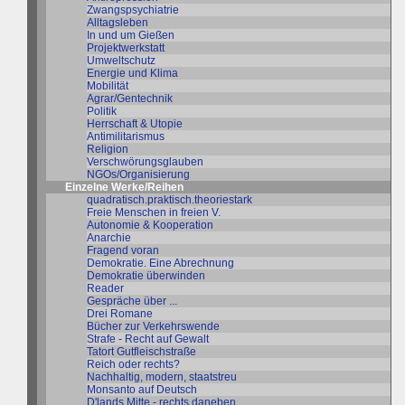
Zwangspsychiatrie
Alltagsleben
In und um Gießen
Projektwerkstatt
Umweltschutz
Energie und Klima
Mobilität
Agrar/Gentechnik
Politik
Herrschaft & Utopie
Antimilitarismus
Religion
Verschwörungsglauben
NGOs/Organisierung
Einzelne Werke/Reihen
quadratisch.praktisch.theoriestark
Freie Menschen in freien V.
Autonomie & Kooperation
Anarchie
Fragend voran
Demokratie. Eine Abrechnung
Demokratie überwinden
Reader
Gespräche über ...
Drei Romane
Bücher zur Verkehrswende
Strafe - Recht auf Gewalt
Tatort Gutfleischstraße
Reich oder rechts?
Nachhaltig, modern, staatstreu
Monsanto auf Deutsch
D'lands Mitte - rechts daneben