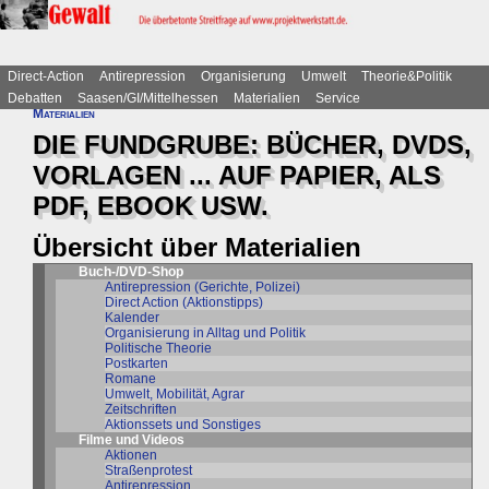
Direct-Action
Antirepression
Organisierung
Umwelt
Theorie&Politik
Debatten
Saasen/GI/Mittelhessen
Materialien
Service
Materialien
DIE FUNDGRUBE: BÜCHER, DVDS,
VORLAGEN ... AUF PAPIER, ALS
PDF, EBOOK USW.
Übersicht über Materialien
Buch-/DVD-Shop
Antirepression (Gerichte, Polizei)
Direct Action (Aktionstipps)
Kalender
Organisierung in Alltag und Politik
Politische Theorie
Postkarten
Romane
Umwelt, Mobilität, Agrar
Zeitschriften
Aktionssets und Sonstiges
Filme und Videos
Aktionen
Straßenprotest
Antirepression