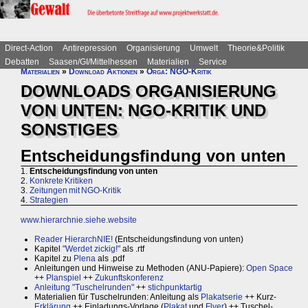
Direct-Action
Antirepression
Organisierung
Umwelt
Theorie&Politik
Debatten
Saasen/GI/Mittelhessen
Materialien
Service
Materialien
»
Download Aktionen
»
Orga: NGO-Kritik
DOWNLOADS ORGANISIERUNG
VON UNTEN: NGO-KRITIK UND
SONSTIGES
Entscheidungsfindung von unten
1.
Entscheidungsfindung von unten
2.
Konkrete Kritiken
3.
Zeitungen mit NGO-Kritik
4.
Strategien
www.hierarchnie.siehe.website
Reader HierarchNIE!
(Entscheidungsfindung von unten)
Kapitel
"Werdet zickig!"
als .rtf
Kapitel zu
Plena
als .pdf
Anleitungen und Hinweise zu Methoden (ANU-Papiere):
Open Space
++
Planspiel
++
Zukunftskonferenz
Anleitung "Tuschelrunden"
++
stichpunktartig
Materialien für Tuschelrunden: Anleitung als
Plakatserie
++ Kurz-
Erklärung
++ Einladungs-Vorlage (
Plakat
und
Flyer
) ++ Tuschel-