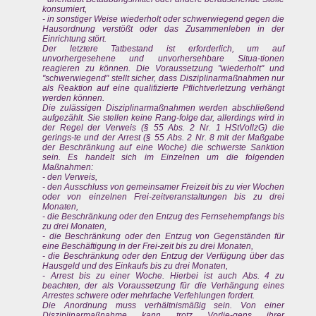
konsumiert,
- in sonstiger Weise wiederholt oder schwerwiegend gegen die
Hausordnung verstößt oder das Zusammenleben in der
Einrichtung stört.
Der letztere Tatbestand ist erforderlich, um auf
unvorhergesehene und unvorhersehbare Situa-tionen
reagieren zu können. Die Voraussetzung "wiederholt" und
"schwerwiegend" stellt sicher, dass Disziplinarmaßnahmen nur
als Reaktion auf eine qualifizierte Pflichtverletzung verhängt
werden können.
Die zulässigen Disziplinarmaßnahmen werden abschließend
aufgezählt. Sie stellen keine Rang-folge dar, allerdings wird in
der Regel der Verweis (§ 55 Abs. 2 Nr. 1 HStVollzG) die
gerings-te und der Arrest (§ 55 Abs. 2 Nr. 8 mit der Maßgabe
der Beschränkung auf eine Woche) die schwerste Sanktion
sein. Es handelt sich im Einzelnen um die folgenden
Maßnahmen:
- den Verweis,
- den Ausschluss von gemeinsamer Freizeit bis zu vier Wochen
oder von einzelnen Frei-zeitveranstaltungen bis zu drei
Monaten,
- die Beschränkung oder den Entzug des Fernsehempfangs bis
zu drei Monaten,
- die Beschränkung oder den Entzug von Gegenständen für
eine Beschäftigung in der Frei-zeit bis zu drei Monaten,
- die Beschränkung oder den Entzug der Verfügung über das
Hausgeld und des Einkaufs bis zu drei Monaten,
- Arrest bis zu einer Woche. Hierbei ist auch Abs. 4 zu
beachten, der als Voraussetzung für die Verhängung eines
Arrestes schwere oder mehrfache Verfehlungen fordert.
Die Anordnung muss verhältnismäßig sein. Von einer
Disziplinarmaßnahme kann trotz Vorlie-gens ihrer