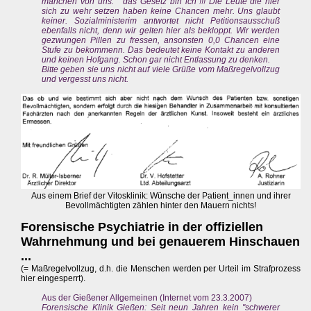
manchen von uns: " das Gesetz bin ich"!!! Die Leute die hier
sich zu wehr setzen haben keine Chancen mehr. Uns glaubt
keiner. Sozialministerim antwortet nicht Petitionsausschuß
ebenfalls nicht, denn wir gelten hier als bekloppt. Wir werden
gezwungen Pillen zu fressen, ansonsten 0,0 Chancen eine
Stufe zu bekommenn. Das bedeutet keine Kontakt zu anderen
und keinen Hofgang. Schon gar nicht Entlassung zu denken.
Bitte geben sie uns nicht auf viele Grüße vom Maßregelvollzug
und vergesst uns nicht.
Aus einem Brief der Vitosklinik: Wünsche der Patient_innen und ihrer
Bevollmächtigten zählen hinter den Mauern nichts!
Forensische Psychiatrie in der offiziellen
Wahrnehmung und bei genauerem Hinschauen
...
(= Maßregelvollzug, d.h. die Menschen werden per Urteil im Strafprozess
hier eingesperrt).
Aus der Gießener Allgemeinen (Internet vom 23.3.2007)
Forensische Klinik Gießen: Seit neun Jahren kein "schwerer