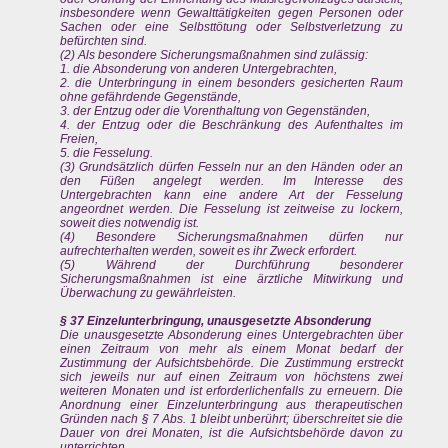
insbesondere wenn Gewalttätigkeiten gegen Personen oder
Sachen oder eine Selbsttötung oder Selbstverletzung zu
befürchten sind.
(2) Als besondere Sicherungsmaßnahmen sind zulässig:
1. die Absonderung von anderen Untergebrachten,
2. die Unterbringung in einem besonders gesicherten Raum
ohne gefährdende Gegenstände,
3. der Entzug oder die Vorenthaltung von Gegenständen,
4. der Entzug oder die Beschränkung des Aufenthaltes im
Freien,
5. die Fesselung.
(3) Grundsätzlich dürfen Fesseln nur an den Händen oder an
den Füßen angelegt werden. Im Interesse des
Untergebrachten kann eine andere Art der Fesselung
angeordnet werden. Die Fesselung ist zeitweise zu lockern,
soweit dies notwendig ist.
(4) Besondere Sicherungsmaßnahmen dürfen nur
aufrechterhalten werden, soweit es ihr Zweck erfordert.
(5) Während der Durchführung besonderer
Sicherungsmaßnahmen ist eine ärztliche Mitwirkung und
Überwachung zu gewährleisten.
§ 37 Einzelunterbringung, unausgesetzte Absonderung
Die unausgesetzte Absonderung eines Untergebrachten über
einen Zeitraum von mehr als einem Monat bedarf der
Zustimmung der Aufsichtsbehörde. Die Zustimmung erstreckt
sich jeweils nur auf einen Zeitraum von höchstens zwei
weiteren Monaten und ist erforderlichenfalls zu erneuern. Die
Anordnung einer Einzelunterbringung aus therapeutischen
Gründen nach § 7 Abs. 1 bleibt unberührt; überschreitet sie die
Dauer von drei Monaten, ist die Aufsichtsbehörde davon zu
unterrichten.