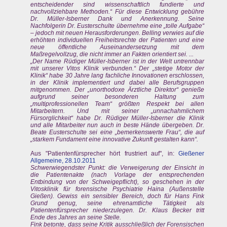
entscheidender sind wissenschaftlich fundierte und
nachvollziehbare Methoden.“ Für diese Entwicklung gebühre
Dr. Müller-Isberner Dank und Anerkennung. Seine
Nachfolgerin Dr. Eusterschulte übernehme eine „tolle Aufgabe“
– jedoch mit neuen Herausforderungen. Belling verwies auf die
erhöhten individuellen Freiheitsrechte der Patienten und eine
neue öffentliche Auseinandersetzung mit dem
Maßregelvollzug, die nicht immer an Fakten orientiert sei. ...
„Der Name Rüdiger Müller-Isberner ist in der Welt untrennbar
mit unserer Vitos Klinik verbunden.“ Der „stetige Motor der
Klinik“ habe 30 Jahre lang fachliche Innovationen erschlossen,
in der Klinik implementiert und dabei alle Berufsgruppen
mitgenommen. Der „unorthodoxe Ärztliche Direktor“ genieße
aufgrund seiner besonderen Haltung zum
„multiprofessionellen Team“ größten Respekt bei allen
Mitarbeitern. Und mit seiner „unnachahmlichem
Fürsorglichkeit“ habe Dr. Rüdiger Müller-Isberner die Klinik
und alle Mitarbeiter nun auch in beste Hände übergeben. Dr.
Beate Eusterschulte sei eine „bemerkenswerte Frau“, die auf
„starkem Fundament eine innovative Zukunft gestalten kann“.
Aus "Patientenfürsprecher hört frustriert auf", in:
Gießener
Allgemeine, 28.10.2011
Schwerwiegendster Punkt: die Verweigerung der Einsicht in
die Patientenakte (nach Vorlage der entsprechenden
Entbindung von der Schweigepflicht), so geschehen in der
Vitosklinik für forensische Psychiatrie Haina (Außenstelle
Gießen). Gewiss ein sensibler Bereich, doch für Hans Fink
Grund genug, seine ehrenamtliche Tätigkeit als
Patientenfürsprecher niederzulegen. Dr. Klaus Becker tritt
Ende des Jahres an seine Stelle.
Fink betonte, dass seine Kritik ausschließlich der Forensischen