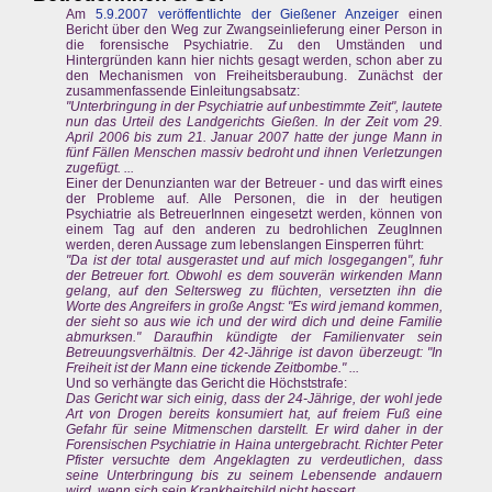
Am
5.9.2007 veröffentlichte der Gießener Anzeiger
einen
Bericht über den Weg zur Zwangseinlieferung einer Person in
die forensische Psychiatrie. Zu den Umständen und
Hintergründen kann hier nichts gesagt werden, schon aber zu
den Mechanismen von Freiheitsberaubung. Zunächst der
zusammenfassende Einleitungsabsatz:
"Unterbringung in der Psychiatrie auf unbestimmte Zeit", lautete
nun das Urteil des Landgerichts Gießen. In der Zeit vom 29.
April 2006 bis zum 21. Januar 2007 hatte der junge Mann in
fünf Fällen Menschen massiv bedroht und ihnen Verletzungen
zugefügt. ...
Einer der Denunzianten war der Betreuer - und das wirft eines
der Probleme auf. Alle Personen, die in der heutigen
Psychiatrie als BetreuerInnen eingesetzt werden, können von
einem Tag auf den anderen zu bedrohlichen ZeugInnen
werden, deren Aussage zum lebenslangen Einsperren führt:
"Da ist der total ausgerastet und auf mich losgegangen", fuhr
der Betreuer fort. Obwohl es dem souverän wirkenden Mann
gelang, auf den Seltersweg zu flüchten, versetzten ihn die
Worte des Angreifers in große Angst: "Es wird jemand kommen,
der sieht so aus wie ich und der wird dich und deine Familie
abmurksen." Daraufhin kündigte der Familienvater sein
Betreuungsverhältnis. Der 42-Jährige ist davon überzeugt: "In
Freiheit ist der Mann eine tickende Zeitbombe." ...
Und so verhängte das Gericht die Höchststrafe:
Das Gericht war sich einig, dass der 24-Jährige, der wohl jede
Art von Drogen bereits konsumiert hat, auf freiem Fuß eine
Gefahr für seine Mitmenschen darstellt. Er wird daher in der
Forensischen Psychiatrie in Haina untergebracht. Richter Peter
Pfister versuchte dem Angeklagten zu verdeutlichen, dass
seine Unterbringung bis zu seinem Lebensende andauern
wird, wenn sich sein Krankheitsbild nicht bessert.