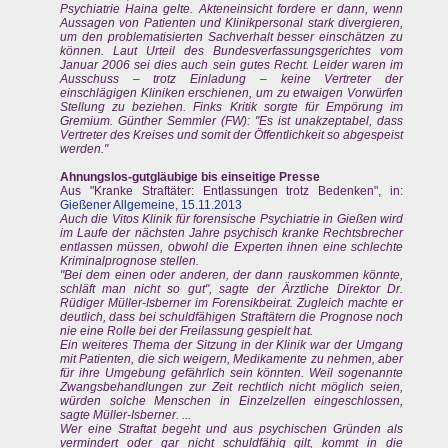
Psychiatrie Haina gelte. Akteneinsicht fordere er dann, wenn
Aussagen von Patienten und Klinikpersonal stark divergieren,
um den problematisierten Sachverhalt besser einschätzen zu
können. Laut Urteil des Bundesverfassungsgerichtes vom
Januar 2006 sei dies auch sein gutes Recht. Leider waren im
Ausschuss – trotz Einladung – keine Vertreter der
einschlägigen Kliniken erschienen, um zu etwaigen Vorwürfen
Stellung zu beziehen. Finks Kritik sorgte für Empörung im
Gremium. Günther Semmler (FW): "Es ist unakzeptabel, dass
Vertreter des Kreises und somit der Öffentlichkeit so abgespeist
werden."
Ahnungslos-gutgläubige bis einseitige Presse
Aus "Kranke Straftäter: Entlassungen trotz Bedenken", in:
Gießener Allgemeine, 15.11.2013
Auch die Vitos Klinik für forensische Psychiatrie in Gießen wird
im Laufe der nächsten Jahre psychisch kranke Rechtsbrecher
entlassen müssen, obwohl die Experten ihnen eine schlechte
Kriminalprognose stellen.
"Bei dem einen oder anderen, der dann rauskommen könnte,
schläft man nicht so gut", sagte der Ärztliche Direktor Dr.
Rüdiger Müller-Isberner im Forensikbeirat. Zugleich machte er
deutlich, dass bei schuldfähigen Straftätern die Prognose noch
nie eine Rolle bei der Freilassung gespielt hat.
Ein weiteres Thema der Sitzung in der Klinik war der Umgang
mit Patienten, die sich weigern, Medikamente zu nehmen, aber
für ihre Umgebung gefährlich sein könnten. Weil sogenannte
Zwangsbehandlungen zur Zeit rechtlich nicht möglich seien,
würden solche Menschen in Einzelzellen eingeschlossen,
sagte Müller-Isberner. ...
Wer eine Straftat begeht und aus psychischen Gründen als
vermindert oder gar nicht schuldfähig gilt, kommt in die