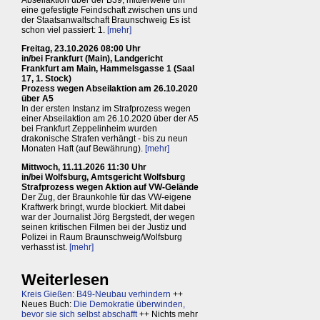
eine gefestigte Feindschaft zwischen uns und
der Staatsanwaltschaft Braunschweig Es ist
schon viel passiert: 1.
[mehr]
Freitag, 23.10.2026 08:00 Uhr
in/bei Frankfurt (Main), Landgericht
Frankfurt am Main, Hammelsgasse 1 (Saal
17, 1. Stock)
Prozess wegen Abseilaktion am 26.10.2020
über A5
In der ersten Instanz im Strafprozess wegen
einer Abseilaktion am 26.10.2020 über der A5
bei Frankfurt Zeppelinheim wurden
drakonische Strafen verhängt - bis zu neun
Monaten Haft (auf Bewährung).
[mehr]
Mittwoch, 11.11.2026 11:30 Uhr
in/bei Wolfsburg, Amtsgericht Wolfsburg
Strafprozess wegen Aktion auf VW-Gelände
Der Zug, der Braunkohle für das VW-eigene
Kraftwerk bringt, wurde blockiert. Mit dabei
war der Journalist Jörg Bergstedt, der wegen
seinen kritischen Filmen bei der Justiz und
Polizei in Raum Braunschweig/Wolfsburg
verhasst ist.
[mehr]
Weiterlesen
Kreis Gießen: B49-Neubau verhindern
++
Neues Buch:
Die Demokratie überwinden,
bevor sie sich selbst abschafft
++ Nichts mehr