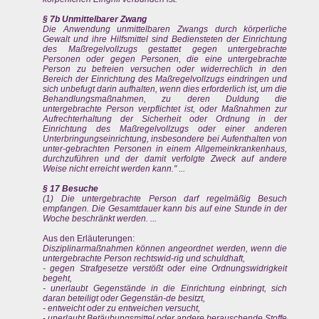
§ 7b Unmittelbarer Zwang
Die Anwendung unmittelbaren Zwangs durch körperliche
Gewalt und ihre Hilfsmittel sind Bediensteten der Einrichtung
des Maßregelvollzugs gestattet gegen untergebrachte
Personen oder gegen Personen, die eine untergebrachte
Person zu befreien versuchen oder widerrechlich in den
Bereich der Einrichtung des Maßregelvollzugs eindringen und
sich unbefugt darin aufhalten, wenn dies erforderlich ist, um die
Behandlungsmaßnahmen, zu deren Duldung die
untergebrachte Person verpflichtet ist, oder Maßnahmen zur
Aufrechterhaltung der Sicherheit oder Ordnung in der
Einrichtung des Maßregelvollzugs oder einer anderen
Unterbringungseinrichtung, insbesondere bei Aufenthalten von
unter-gebrachten Personen in einem Allgemeinkrankenhaus,
durchzuführen und der damit verfolgte Zweck auf andere
Weise nicht erreicht werden kann." ...
§ 17 Besuche
(1) Die untergebrachte Person darf regelmäßig Besuch
empfangen. Die Gesamtdauer kann bis auf eine Stunde in der
Woche beschränkt werden. ...
Aus den Erläuterungen:
Disziplinarmaßnahmen können angeordnet werden, wenn die
untergebrachte Person rechtswid-rig und schuldhaft,
- gegen Strafgesetze verstößt oder eine Ordnungswidrigkeit
begeht,
- unerlaubt Gegenstände in die Einrichtung einbringt, sich
daran beteiligt oder Gegenstän-de besitzt,
- entweicht oder zu entweichen versucht,
- unerlaubt Betäubungsmittel oder andere berauschende Stoffe