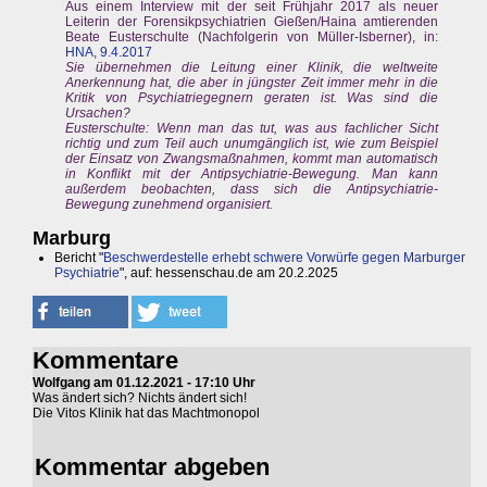
Aus einem Interview mit der seit Frühjahr 2017 als neuer
Leiterin der Forensikpsychiatrien Gießen/Haina amtierenden
Beate Eusterschulte (Nachfolgerin von Müller-Isberner), in:
HNA, 9.4.2017
Sie übernehmen die Leitung einer Klinik, die weltweite
Anerkennung hat, die aber in jüngster Zeit immer mehr in die
Kritik von Psychiatriegegnern geraten ist. Was sind die
Ursachen?
Eusterschulte: Wenn man das tut, was aus fachlicher Sicht
richtig und zum Teil auch unumgänglich ist, wie zum Beispiel
der Einsatz von Zwangsmaßnahmen, kommt man automatisch
in Konflikt mit der Antipsychiatrie-Bewegung. Man kann
außerdem beobachten, dass sich die Antipsychiatrie-
Bewegung zunehmend organisiert.
Marburg
Bericht "
Beschwerdestelle erhebt schwere Vorwürfe gegen Marburger
Psychiatrie
", auf: hessenschau.de am 20.2.2025
Kommentare
Wolfgang am 01.12.2021 - 17:10 Uhr
Was ändert sich? Nichts ändert sich!
Die Vitos Klinik hat das Machtmonopol
Kommentar abgeben