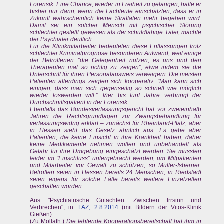
Forensik. Eine Chance, wieder in Freiheit zu gelangen, hatte er
bisher nur dann, wenn die Fachleute einschätzten, dass er in
Zukunft wahrscheinlich keine Straftaten mehr begehen wird.
Damit sei ein solcher Mensch mit psychischer Störung
schlechter gestellt gewesen als der schuldfähige Täter, machte
der Psychiater deutlich. ...
Für die Klinikmitarbeiter bedeuteten diese Entlassungen trotz
schlechter Kriminalprognose besonderen Aufwand, weil einige
der Betroffenen "die Gelegenheit nutzen, es uns und den
Therapeuten mal so richtig zu zeigen", etwa indem sie die
Unterschrift für ihren Personalausweis verweigern. Die meisten
Patienten allerdings zeigten sich kooperativ: "Man kann sich
einigen, dass man sich gegenseitig so schnell wie möglich
wieder loswerden will." Vier bis fünf Jahre verbringt der
Durchschnittspatient in der Forensik.
Ebenfalls das Bundesverfassungsgericht hat vor zweieinhalb
Jahren die Rechtsgrundlagen zur Zwangsbehandlung für
verfassungswidrig erklärt – zunächst für Rheinland-Pfalz, aber
in Hessen sieht das Gesetz ähnlich aus. Es gebe aber
Patienten, die keine Einsicht in ihre Krankheit haben, daher
keine Medikamente nehmen wollen und unbehandelt als
Gefahr für ihre Umgebung eingeschätzt werden. Sie müssten
leider im "Einschluss" untergebracht werden, um Mitpatienten
und Mitarbeiter vor Gewalt zu schützen, so Müller-Isberner.
Betroffen seien in Hessen bereits 24 Menschen; in Riedstadt
seien eigens für solche Fälle bereits weitere Einzelzellen
geschaffen worden.
Aus "Psychiatrische Gutachten: Zwischen Irrsinn und
Verbrechen", in:
FAZ, 2.8.2014
(mit Bildern der Vitos-Klinik
Gießen)
(Zu Mollath:)
Die fehlende Kooperationsbereitschaft hat ihm in