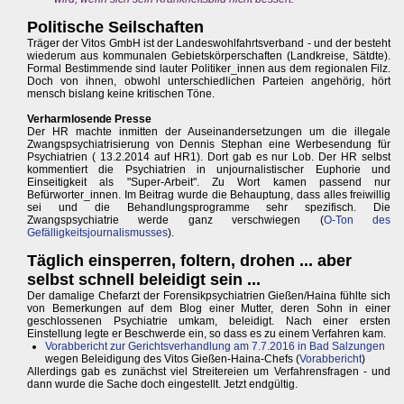
Politische Seilschaften
Träger der Vitos GmbH ist der Landeswohlfahrtsverband - und der besteht
wiederum aus kommunalen Gebietskörperschaften (Landkreise, Sätdte).
Formal Bestimmende sind lauter Politiker_innen aus dem regionalen Filz.
Doch von ihnen, obwohl unterschiedlichen Parteien angehörig, hört
mensch bislang keine kritischen Töne.
Verharmlosende Presse
Der HR machte inmitten der Auseinandersetzungen um die illegale
Zwangspsychiatrisierung von Dennis Stephan eine Werbesendung für
Psychiatrien ( 13.2.2014 auf HR1). Dort gab es nur Lob. Der HR selbst
kommentiert die Psychiatrien in unjournalistischer Euphorie und
Einseitigkeit als "Super-Arbeit". Zu Wort kamen passend nur
Befürworter_innen. Im Beitrag wurde die Behauptung, dass alles freiwillig
sei und die Behandlungsprogramme sehr spezifisch. Die
Zwangspsychiatrie werde ganz verschwiegen (
O-Ton des
Gefälligkeitsjournalismusses
).
Täglich einsperren, foltern, drohen ... aber
selbst schnell beleidigt sein ...
Der damalige Chefarzt der Forensikpsychiatrien Gießen/Haina fühlte sich
von Bemerkungen auf dem Blog einer Mutter, deren Sohn in einer
geschlossenen Psychiatrie umkam, beleidigt. Nach einer ersten
Einstellung legte er Beschwerde ein, so dass es zu einem Verfahren kam.
Vorabbericht zur Gerichtsverhandlung am 7.7.2016 in Bad Salzungen
wegen Beleidigung des Vitos Gießen-Haina-Chefs (
Vorabbericht
)
Allerdings gab es zunächst viel Streitereien um Verfahrensfragen - und
dann wurde die Sache doch eingestellt. Jetzt endgültig.