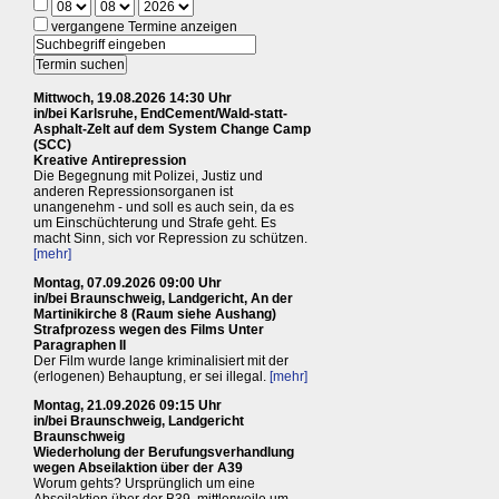
vergangene Termine anzeigen
Mittwoch, 19.08.2026 14:30 Uhr
in/bei Karlsruhe, EndCement/Wald-statt-
Asphalt-Zelt auf dem System Change Camp
(SCC)
Kreative Antirepression
Die Begegnung mit Polizei, Justiz und
anderen Repressionsorganen ist
unangenehm - und soll es auch sein, da es
um Einschüchterung und Strafe geht. Es
macht Sinn, sich vor Repression zu schützen.
[mehr]
Montag, 07.09.2026 09:00 Uhr
in/bei Braunschweig, Landgericht, An der
Martinikirche 8 (Raum siehe Aushang)
Strafprozess wegen des Films Unter
Paragraphen II
Der Film wurde lange kriminalisiert mit der
(erlogenen) Behauptung, er sei illegal.
[mehr]
Montag, 21.09.2026 09:15 Uhr
in/bei Braunschweig, Landgericht
Braunschweig
Wiederholung der Berufungsverhandlung
wegen Abseilaktion über der A39
Worum gehts? Ursprünglich um eine
Abseilaktion über der B39, mittlerweile um