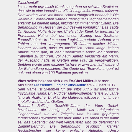
Zwischenfall"
Immer mehr psychisch Kranke begehen so schwere Straftaten,
dass sie in eine forensische Klinik eingeliefert werden müssen.
Dort werden viele von ihnen schnell erfolgreich behandelt. Die
weiterhin Gefährlichen würden dank guter Diagnosemethoden
erkannt; sie blieben lange, mitunter für immer hinter Gittern. Die
Behandlung in Hessen sei bundesweit vorbildlich: Das sagte
Dr. Rüdiger Müller-Isberner, Chefarzt der Klinik für forensische
Psychiatrie Haina, bei der ersten Sitzung des Gießener
Forensikbeirats in der neuen Legislaturperiode. Anhand von
Zahlen aus den vergangenen 35 Jahren machte Müller-
Isberner deutlich, dass es tatsächlich schon lange keinen
Anlass mehr gab, in der Öffentlichkeit Angst vor Forensik-
Patienten zu schüren. Vor neun Jahren versuchte ein Mann,
der Ausgang hatte, in Gießen eine Frau zu vergewaltigen.
Seitdem wurde kein einziger "schwerer Zwischenfall" während
der Behandlung registriert. Die Quote der "Entweichungen" ist
auf rund einen von 100 Patienten gesunken.
Vitos selbst bekennt sich zum Ex-Chef Müller-Isberner
Aus einer
Pressemitteilung der Vitos-Klinik
am 28. März 2017
Sein Name ist Synonym für die Vitos Klinik für forensische
Psychiatrie Haina: Dr. Rüdiger Müller-Isberner leitete 30 Jahre
lang als Ärztlicher Direktor die Maßregelvollzugseinrichtungen
im Kellerwald und in Gießen. ...
Reinhard Belling, Geschäftsführer der Vitos GmbH,
bezeichnete die heutige Vitos Klinik als erfolgreichen
Gegenentwurf zur von Zeitgeist und Intuition geprägten
forensischen Psychiatrie der 80er Jahre. Die Arbeit in der Klinik
sei das Gegenteil der weit verbreiteten und so gefährlichen
„Simplifizierung“. Die Behandlung psychisch kranker
Rechtsbrecher sei keine einfache Aufgabe. „Umso