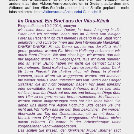
anderem auf den Aktions-Vernetzungstreffen in Gießen, außerdem sind
Aktionen auf dem Vitos-Gelände an der Licher Straße geplant ... mehr
Infos bekommt Ihr im
Aktionsraum/Antiquariat Guthschrift
!
Im Original: Ein Brief aus der Vitos-Klinik
Eingetroffen am 10.2.2014, anonym:
wir sollen Ihnen aurichten Danke, ich habe Ausgang in die
Stadt und ich schreibe Ihnen das im Auftrag von einigen
Forensik Patienten! Ich darf meinen Freigang in die Stadt nicht
gefährden und schreibe ihnen aus dem Internetcafe Marktplatz.
DANKE! DANKE!! Für die Demo, die hier von der Klinik nicht
gerne gesehen wurden.Ein bischen Hoffnung bekommen wir,
durch Ihren Einsatz. Wir sind nicht feige, wir werden dort drin
nur tagelang fixiert und weggesperrt, falls wir nicht parieren
und an einer DEmo haben wir nicht die geringst Chance
teizunehmen. Sonst isoliert und zwangsgespritzt. vielen Dank
für Ihren Einsatz!! Wir durften nicht mit Ihnen in Kontakt
kommen, sonst wären wir weggesperrt worden und kommen
nie wieder heraus. Man unterstellt uns von Seiten der Pfleger
Straftaten die wir nicht begangen haben. Wir seien agressiv
oder gewalttätig. kurz vor einer Anhörung wird es hier sehr
schlimm, man übt Druck auf uns aus und behauptet Dinge über
uns. Hier ist es ganz schwer herauszukommen. Medikamente
werden einem aufgezwungen man hat hier keine Wahl. Sie
geben uns durch Ihre Aktion Hoffnung. Bitte geben Sie uns
nicht auf. Wir hoffen das sie den Brief bekommen. Wir worden
überwacht am Tag der Demonstration, ob wir mit Ihnen in
Kontakt treten. Diejenigen die weggesperrt sind haben nichts
davon erfahren. Es wurde in der Arbeitstherapie unter
vorgehaltener Hand weitergegeben.
Das sollten Sie wissen, der Klinikleiter Müller Isberner sagt