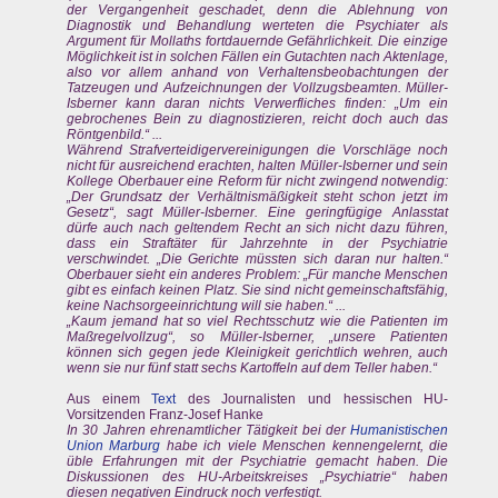
der Vergangenheit geschadet, denn die Ablehnung von
Diagnostik und Behandlung werteten die Psychiater als
Argument für Mollaths fortdauernde Gefährlichkeit. Die einzige
Möglichkeit ist in solchen Fällen ein Gutachten nach Aktenlage,
also vor allem anhand von Verhaltensbeobachtungen der
Tatzeugen und Aufzeichnungen der Vollzugsbeamten. Müller-
Isberner kann daran nichts Verwerfliches finden: „Um ein
gebrochenes Bein zu diagnostizieren, reicht doch auch das
Röntgenbild.“ ...
Während Strafverteidigervereinigungen die Vorschläge noch
nicht für ausreichend erachten, halten Müller-Isberner und sein
Kollege Oberbauer eine Reform für nicht zwingend notwendig:
„Der Grundsatz der Verhältnismäßigkeit steht schon jetzt im
Gesetz“, sagt Müller-Isberner. Eine geringfügige Anlasstat
dürfe auch nach geltendem Recht an sich nicht dazu führen,
dass ein Straftäter für Jahrzehnte in der Psychiatrie
verschwindet. „Die Gerichte müssten sich daran nur halten.“
Oberbauer sieht ein anderes Problem: „Für manche Menschen
gibt es einfach keinen Platz. Sie sind nicht gemeinschaftsfähig,
keine Nachsorgeeinrichtung will sie haben.“ ...
„Kaum jemand hat so viel Rechtsschutz wie die Patienten im
Maßregelvollzug“, so Müller-Isberner, „unsere Patienten
können sich gegen jede Kleinigkeit gerichtlich wehren, auch
wenn sie nur fünf statt sechs Kartoffeln auf dem Teller haben.“
Aus einem
Text
des Journalisten und hessischen HU-
Vorsitzenden Franz-Josef Hanke
In 30 Jahren ehrenamtlicher Tätigkeit bei der
Humanistischen
Union Marburg
habe ich viele Menschen kennengelernt, die
üble Erfahrungen mit der Psychiatrie gemacht haben. Die
Diskussionen des HU-Arbeitskreises „Psychiatrie“ haben
diesen negativen Eindruck noch verfestigt.