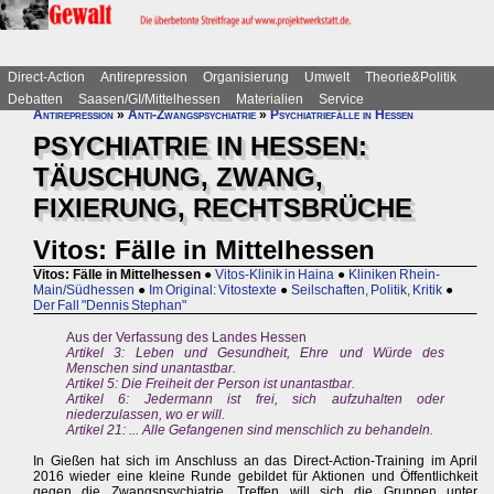
Direct-Action
Antirepression
Organisierung
Umwelt
Theorie&Politik
Debatten
Saasen/GI/Mittelhessen
Materialien
Service
Antirepression
»
Anti-Zwangspsychiatrie
»
Psychiatriefälle in Hessen
PSYCHIATRIE IN HESSEN:
TÄUSCHUNG, ZWANG,
FIXIERUNG, RECHTSBRÜCHE
Vitos: Fälle in Mittelhessen
Vitos: Fälle in Mittelhessen
●
Vitos-Klinik in Haina
●
Kliniken Rhein-
Main/Südhessen
●
Im Original: Vitostexte
●
Seilschaften, Politik, Kritik
●
Der Fall "Dennis Stephan"
Aus der Verfassung des Landes Hessen
Artikel 3: Leben und Gesundheit, Ehre und Würde des
Menschen sind unantastbar.
Artikel 5: Die Freiheit der Person ist unantastbar.
Artikel 6: Jedermann ist frei, sich aufzuhalten oder
niederzulassen, wo er will.
Artikel 21: ... Alle Gefangenen sind menschlich zu behandeln.
In Gießen hat sich im Anschluss an das Direct-Action-Training im April
2016 wieder eine kleine Runde gebildet für Aktionen und Öffentlichkeit
gegen die Zwangspsychiatrie. Treffen will sich die Gruppen unter