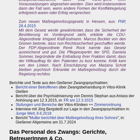
Voraussetzungen abgesehen werden. Dies wird insbesondere
dann der Fall sein, wenn andere Formen der Konfliktregelung
erfolgreich waren oder Erfolg versprechen.
Zum neuen Maßregelvollzugsgesetz in Hessen, aus:
FNP,
28.4.2015
Mit dem Gesetz werde gewährleistet, dass die Sicherheit der
Bevölkerung im Vordergrund steht, erklärte die CDU-
Abgeordnete Irmgard Klaff-Isslmann. Marcus Bocklet von den
Grünen betonte, dass nun Rechtssicherheit geschaffen werde.
Der FDP-Abgeordnete René Rock nannte das Gesetz
ausreichend und gut. Die Pflegeexpertin der SPD, Daniela
Sommer, begründete die Enthaltung ihrer Fraktion damit, dass
der Hilfeauftrag für den Patienten zu kurz komme. Kritik kam
von den Linken. Nach Einschätzung von Marjana Schott
bleiben psychisch Erkrankte im Maßregelvollzug durch die
Regelung rechtlos.
Berichte und Texte aus den Gießener Zwangspsychiatrien:
Bericht einer Betroffenen
über Zwangsbehandlung in Vitos-Klinik
Gießen
Bericht über die Psychiatrisierung von Dennis Stephan aus Anlass der
Anhörung am 12.3.2015, in:
FR am 12.3.2015
Stufungen und Bereiche
der Vitos-Kliniken ++
Zimmerordnung
Interview mit Jörg Bergstedt zur Lage in den Zwangspsychiatrien in:
Junge Welt, 8.6.2018
Bericht "
Mutter berichtet über Maßregelvollzug ihres Sohnes
", in:
Gießener Allgemeine am 31.7.2024
Das Personal des Zwangs: Gerichte,
BetreuerInnen & Co.