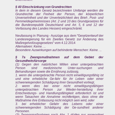
§ 40 Einschränkung von Grundrechten
In dem in diesem Gesetz bezeichneten Umfange werden die
Grundrechte der Freiheit der Person, der körperlichen
Unversehrtheit und der Unverletzlichkeit des Brief-, Post- und
Fernmeldegeheimnisses (Art. 2 und 10 des Grundgesetzes für
die Bundesrepublik Deutschland und Art. 5, 6 und 12 der
Verfassung des Landes Hessen) eingeschränkt.
Neufassung in Planung - Auszüge aus dem "Gesetzentwurf der
Landesregierung für ein Zweites Gesetz zur Änderung des
Maßregelvollzugsgesetzes" vom 4.12.2014
Alternativen: Keine. ...
Besondere Auswirkungen auf behinderte Menschen: Keine. ...
§ 7a Zwangsmaßnahmen auf dem Gebiet der
Gesundheitsfürsorge
(1) Gegen den natürlichen Willen einer untergebrachten
Person sind medizinische Unter-suchungen und
Behandlungen sowie die Ernährung zulässig,
1. wenn die untergebrachte Person nicht einwilligungsfähig ist
und eine erhebliche Ge-fahr für ihr Leben oder einer
schwerwiegenden Schädigung ihrer Gesundheit vorliegt,
2. wenn dies bei einer nicht einwilligungsfähigen
untergebrachten Person zur Wieder-herstellung ihrer
Entscheidungs- und Handlungsfähigkeit erforderlich ist und
wenn Tatsachen die Annahme rechtfertigen, dass ohne die
Maßnahme ihre Entlassung nicht möglich sein wird, oder
3. bei erheblicher Gefahr des Lebens oder einer
schwerwiegenden Schädigung der Ge-sundheit anderer
Personen.
(2) Zwangsmaßnahmen nach Abs. 1 dürfen nur angeordnet