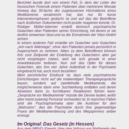
Berichtet wurde dort von einem Fall, in dem der Leiter der
hessischen Forensik einem Patienten über mehrerere Monate
hinweg das 30-fache der zugelassenen Höchstdosis eines
Medikaments verabreicht hat, das nur für kurze
Interventionsphasen gedacht ist und auf das der Betroffene
nach ärztlichen Dokumenten nicht positiv reagieren konnte. Dr.
Rüdiger Müller-Isberner erstellt dennoch psychiatrische
Gutachten über Patienten seiner Einrichtung, mit denen er sie
dorthin einweisen lässt und so die Einnahmen der Vitos-GmbH
sichert.
In einem anderen Fall erstellte ein Gutachter sein Gutachten
„rein nach Aktenlage“, ohne den Patienten jemals persönlich in
Augenschein zu nehmen. Akten zu dem Betroffenen können
ihm zum Zeitpunkt der Erstellung des Gutachtens aber gar
nicht vorgelegen haben, weil sie sich gerade in einer
Anwaltskanzlei befanen. Nun soll das Opfer für dieses
Gutachten, das ihm vier Jahre Aufenthalt in der Psychiatrie
eingebracht hat, auch noch bezahlen!
Mein persönlicher Eindruck ist, dass viele psychiatrische
Einrichtungen nicht auf die notwendigen Therapiegespräche
bauen, sondern auf zweifelhafte Medikamente, die
möglicherweise dann eine Suchtwirkung entfalten und deren
Absetzen dann zu furchtbaren Reaktionen führen kann.
„Gespräche vor Medikamente“ müsste die Devise lauten, wofür
aber meist zuwenig Personal vorhanden ist. In manchen Fällen
sind die Psychopharmaka aber die Auslöser für den
„Wahnsinn“, den die Psychiatrie durch ihre gegenwärtige
Praxis der Medikamentierung und des Wegsperrens selber
erzeugt.
Im Original: Das Gesetz (in Hessen)
Aus dem
MRVG
(Gesetz über den Vollzug von Maßregeln der