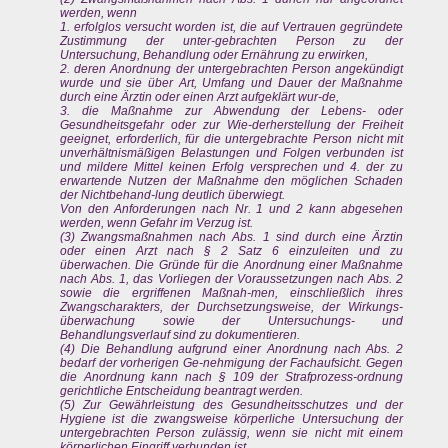
werden, wenn
1. erfolglos versucht worden ist, die auf Vertrauen gegründete
Zustimmung der unter-gebrachten Person zu der
Untersuchung, Behandlung oder Ernährung zu erwirken,
2. deren Anordnung der untergebrachten Person angekündigt
wurde und sie über Art, Umfang und Dauer der Maßnahme
durch eine Ärztin oder einen Arzt aufgeklärt wur-de,
3. die Maßnahme zur Abwendung der Lebens- oder
Gesundheitsgefahr oder zur Wie-derherstellung der Freiheit
geeignet, erforderlich, für die untergebrachte Person nicht mit
unverhältnismäßigen Belastungen und Folgen verbunden ist
und mildere Mittel keinen Erfolg versprechen und 4. der zu
erwartende Nutzen der Maßnahme den möglichen Schaden
der Nichtbehand-lung deutlich überwiegt.
Von den Anforderungen nach Nr. 1 und 2 kann abgesehen
werden, wenn Gefahr im Verzug ist.
(3) Zwangsmaßnahmen nach Abs. 1 sind durch eine Ärztin
oder einen Arzt nach § 2 Satz 6 einzuleiten und zu
überwachen. Die Gründe für die Anordnung einer Maßnahme
nach Abs. 1, das Vorliegen der Voraussetzungen nach Abs. 2
sowie die ergriffenen Maßnah-men, einschließlich ihres
Zwangscharakters, der Durchsetzungsweise, der Wirkungs-
überwachung sowie der Untersuchungs- und
Behandlungsverlauf sind zu dokumentieren.
(4) Die Behandlung aufgrund einer Anordnung nach Abs. 2
bedarf der vorherigen Ge-nehmigung der Fachaufsicht. Gegen
die Anordnung kann nach § 109 der Strafprozess-ordnung
gerichtliche Entscheidung beantragt werden.
(5) Zur Gewährleistung des Gesundheitsschutzes und der
Hygiene ist die zwangsweise körperliche Untersuchung der
untergebrachten Person zulässig, wenn sie nicht mit einem
körperlichen Eingriff verbunden ist.