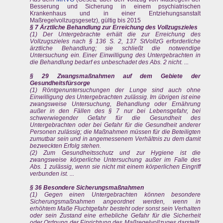
Besserung und Sicherung in einem psychiatrischen
Krankenhaus und in einer Entziehungsanstalt
Maßregelvollzugsgesetz), gültig bis 2015
§ 7 Ärztliche Behandlung zur Erreichung des Vollzugszieles
(1) Der Untergebrachte erhält die zur Erreichung des
Vollzugszieles nach § 136 S. 2, 137 StVollzG erforderliche
ärztliche Behandlung; sie schließt die notwendige
Untersuchung ein. Einer Einwilligung des Untergebrachten in
die Behandlung bedarf es unbeschadet des Abs. 2 nicht. ...
§ 29 Zwangsmaßnahmen auf dem Gebiete der
Gesundheitsfürsorge
(1) Röntgenuntersuchungen der Lunge sind auch ohne
Einwilligung des Untergebrachten zulässig. Im übrigen ist eine
zwangsweise Untersuchung, Behandlung oder Ernährung
außer in den Fällen des § 7 nur bei Lebensgefahr, bei
schwerwiegender Gefahr für die Gesundheit des
Untergebrachten oder bei Gefahr für die Gesundheit anderer
Personen zulässig; die Maßnahmen müssen für die Beteiligten
zumutbar sein und in angemessenem Verhältnis zu dem damit
bezweckten Erfolg stehen.
(2) Zum Gesundheitsschutz und zur Hygiene ist die
zwangsweise körperliche Untersuchung außer im Falle des
Abs. 1 zulässig, wenn sie nicht mit einem körperlichen Eingriff
verbunden ist. ...
§ 36 Besondere Sicherungsmaßnahmen
(1) Gegen einen Untergebrachten können besondere
Sicherungsmaßnahmen angeordnet werden, wenn in
erhöhtem Maße Fluchtgefahr besteht oder sonst sein Verhalten
oder sein Zustand eine erhebliche Gefahr für die Sicherheit
oder Ordnung der Einrichtung des Maßregelvollzuges darstellt,