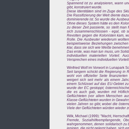
Spannend ist zu analysieren, wann un
gibt, konstruiert wurde.
Diese Identitäten sind im Zuge des Sk
Die Rassifizierung der Welt diente dazu
dominierende ist. So wurde die Ausbeut
Ohne dieses System hätte es den Kolon
zu dieser Zeit passierte, so stellt ma
sich zusammenschlossen - egal, ob 
Revolten gegen die Kolonisten kam, wa
Rolle. Die Ausbeuter wiederum wollten
beispielsweise Beziehungen zwischen
klar, dass sie sich wie Weiße benehmen
Das erste, was man tun muss, um Solidar
individuellen materiellen Vorteil. 
Versprechen eines individuellen Vortei
Winfried Wolf im Vorwort in Lunapark 
Seit langem schickt die Regierung in 
wohl von offizieller Seite finanzierte
weigert sich seit mehr als einem Jahr
einem Schlüssel auf das EU-Gebiet zu ve
wurde der EC gestoppt; österreichische 
die es auch gab, wurden mit Höflic
Geflüchteten (vor allem Menschen aus
Klasse-Geflüchteten wurden in Gewahrs
vielen Jahren so gibt, wobei die öster
Viele der Geflüchteten würden wieder zu
Wilk, Michael (1999): "Macht, Herrschaf
Fremde, Sozialhilfeempfangende, O
wahrgenommen, denen solidarisch zu be
jenigen, die nicht gelernt haben, sich 