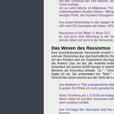
hat das Schicksal der fünf Männer, di
Ticker verfolgt.
Als vor einer Woche im Mittelmeer 750 
Aufmerksamkeit deutlich kleiner. Weniger
weniger Posts. Nur hundert Passagiere 
Aus einem Kommentar in der Jungen W
AfD und CDU besorgen die Hetze. SPD
Rassismus in der Bibel: 5. Mose 23:3
Es soll auch kein Mischling in die
zehnte Glied soll nicht in die Gemeind
Das Wesen des Rassismus
Eine beeindrduckende Geschichte erzählt
L
und wie Rassismus das durchschnittliche De
mit den Kindern dort ein Experiment durchgefü
die Antwort. Das sei der, der Amerika entd
Kolumbus mit seinem Schiff damals in Ameri
Moment, als Kolumbus anlegte. "Ja." - "Und
fragte ich sie. Sie antworteten mir: "Nein.
Geschichte schon einmal aus der Sicht der L
Aus Maithink X, "
Die unangenehme Wahr
In jedem Dorf finde ich mehr genetische
Greta Thunberg am
1.9.2019 auf Insta
Wenn Hater es auf dein Aussehen und d
mehr anderes einfällt.
Aus "
Ich frage Sie: Seit wann sind Sie
Fragen)