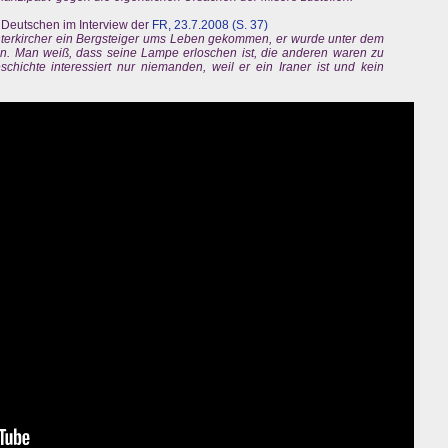
 Deutschen im Interview der
FR, 23.7.2008 (S. 37)
e Unterkircher ein Bergsteiger ums Leben gekommen, er wurde unter dem
en. Man weiß, dass seine Lampe erloschen ist, die anderen waren zu
chichte interessiert nur niemanden, weil er ein Iraner ist und kein