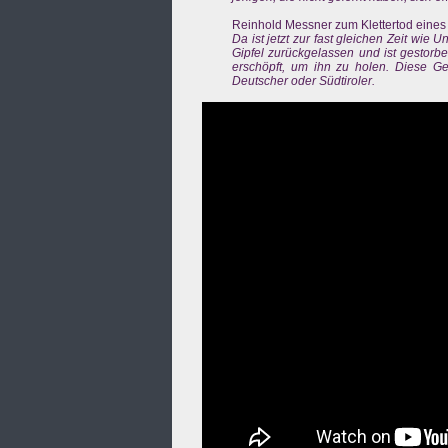
Reinhold Messner zum Klettertod eines
Da ist jetzt zur fast gleichen Zeit wi
Gipfel zurückgelassen und ist gestorb
erschöpft, um ihn zu holen. Diese Ges
Deutscher oder Südtiroler.