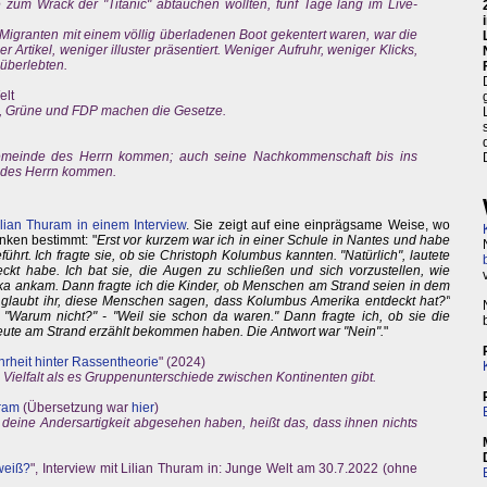
e zum Wrack der "Titanic" abtauchen wollten, fünf Tage lang im Live-
Migranten mit einem völlig überladenen Boot gekentert waren, war die
 Artikel, weniger illuster präsentiert. Weniger Aufruhr, weniger Klicks,
überlebten.
elt
, Grüne und FDP machen die Gesetze.
 Gemeinde des Herrn kommen; auch seine Nachkommenschaft bis ins
e des Herrn kommen.
ilian Thuram in einem Interview
. Sie zeigt auf eine einprägsame Weise, wo
nken bestimmt: "
Erst vor kurzem war ich in einer Schule in Nantes und habe
hrt. Ich fragte sie, ob sie Christoph Kolumbus kannten. "Natürlich", lautete
eckt habe. Ich bat sie, die Augen zu schließen und sich vorzustellen, wie
ka ankam. Dann fragte ich die Kinder, ob Menschen am Strand seien in dem
 glaubt ihr, diese Menschen sagen, dass Kolumbus Amerika entdeckt hat?"
" - "Warum nicht?" - "Weil sie schon da waren." Dann fragte ich, ob sie die
eute am Strand erzählt bekommen haben. Die Antwort war "Nein".
"
heit hinter Rassentheorie
" (2024)
 Vielfalt als es Gruppenunterschiede zwischen Kontinenten gibt.
gram
(Übersetzung war
hier
)
eine Andersartigkeit abgesehen haben, heißt das, dass ihnen nichts
 weiß?
", Interview mit Lilian Thuram in: Junge Welt am 30.7.2022 (ohne