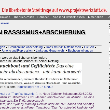
Umwelt
Theorie&Politik
Debatten
Saasen/GI/Mittelhessen
Materialien
Se
ssismus
N RASSISMUS+ABSCHIEBUNG
ngen
●
Grenzen und Abschottung
●
Rassismus in Mittelhessen
●
Gießen
●
●
Urteile und Repression
●
Links und Gegenwehr
●
Buchvorstellungen
 werden staatlicherseits behindert.
innt eine Materialschlacht zu seiner Rettung ...
hot aus dem
Tagesspiegel am 22.6.2023
al der "Titan" so fasziniert
", in: Neue Züricher Zeitung am 23.6.2023
rinken im Mittelmeer. Fünf Männer verschwinden im Atlantik. Die eine
ksamkeit. Ein Erklärungsversuch.
mes", der "Sydney Morning Herald" oder die NZZ haben seit Sonntag
e nach dem verschollenen Tauchboot "Titan" fortschreitet. Und die Welt