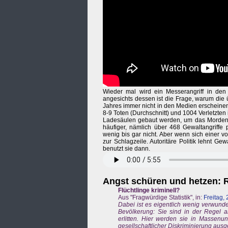
Wieder mal wird ein Messerangriff in den M
angesichts dessen ist die Frage, warum die
Jahres immer nicht in den Medien erscheinen. 
8-9 Toten (Durchschnitt) und 1004 Verletzten 
Ladesäulen gebaut werden, um das Morden auf
häufiger, nämlich über 468 Gewaltangriffe p
wenig bis gar nicht. Aber wenn sich einer vo
zur Schlagzeile. Autoritäre Politik lehnt Gew
benutzt sie dann.
Angst schüren und hetzen: 
Flüchtlinge kriminell?
Aus "Fragwürdige Statistik", in:
Freitag,
Dabei ist es eigentlich wenig verwunder
Bevölkerung: Sie sind in der Regel a
erlitten. Hier werden sie in Massenun
gesellschaftlicher Diskriminierung aus