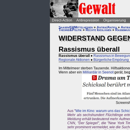
Direct-Action
Antirepression
Organisierung
Saasen/GI/Mittelhessen
»
Antira/Antifa
»
Antira
Theorie&Politik
»
Rechte Ideologien
»
Rassismus
WIDERSTAND GEGE
Rassismus überall
Rassismus überall
●
Rassismus in Bewegu
Regionale Aktionen
●
Bürgerliche Empörung
Im Mittelmeer sterben Tausende. Hilfsaktionen
Wenn aber ein
Milliardär in Seenot
gerät, beg
Screens
Aus "
Wie im Kino: warum uns das Schicks
Mehr als sechshundert Flüchtlinge ert
Meldung erhält bedeutend mehr Aufmer
CNN, "Der Spiegel", die "New York Ti
sehr prominent vermeldet, wie die Such