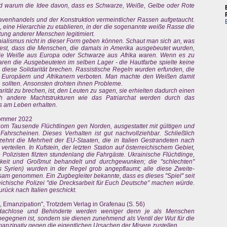
d warum die Idee davon, dass es Schwarze, Weiße, Gelbe oder Rote
lavenhandels und der Konstruktion vermeintlicher Rassen aufgetaucht.
, eine Hierarchie zu etablieren, in der die sogenannte weiße Rasse die
ung anderer Menschen legitimiert.
ialismus nicht in dieser Form geben können. Schaut man sich an, was
n fest, dass die Menschen, die damals in Amerika ausgebeutet wurden,
sie Weiße aus Europa oder Schwarze aus Afrika waren. Wenn es zu
ren die Ausgebeuteten im selben Lager - die Hautfarbe spielte keine
 diese Solidarität brechen. Rassistische Regeln wurden erfunden, die
 Europäern und Afrikanern verboten. Man machte den Weißen damit
 sollten. Ansonsten drohten ihnen Probleme.
ität zu brechen, ist, den Leuten zu sagen, sie erhielten dadurch einen
Auch andere Machtstrukturen wie das Patriarchat werden durch das
ls am Leben erhalten.
Sommer 2022
Rom Tausende Flüchtlingen gen Norden, ausgestattet mit gültigen und
n Fahrscheinen. Dieses Verhalten ist gut nachvollziehbar. Schließlich
zehnt die Mehrheit der EU-Staaten, die in Italien Gestrandeten nach
rteilen. In Kufstein, der letzten Station auf österreichischem Gebiet,
Polizisten filzten stundenlang die Fahrgäste. Ukrainische Flüchtlinge,
hkeit und Großmut behandelt und durchgewunken; die "schlechten"
 Syrien) wurden in der Regel grob angepflaumt; alle diese Zweite-
am genommen. Ein Zugbegleiter bekannte, dass es dieses "Spiel" seit
reichische Polizei "die Drecksarbeit für Euch Deutsche" machen würde.
rück nach Italien geschickt.
t, Emanzipation", Trotzdem Verlag in Grafenau (S. 56)
bdachlose und Behinderte werden weniger denn je als Menschen
gegnen ist, sondern sie dienen zunehmend als Ventil der Wut für die
emanzipativ gegen die eigentlichen Ursachen der Misere zustellen.