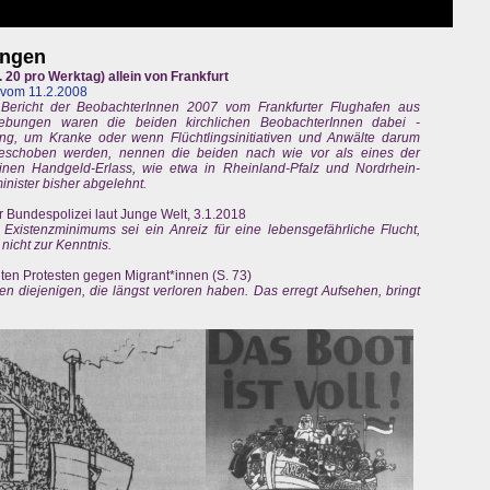
ungen
 20 pro Werktag) allein von Frankfurt
 vom 11.2.2008
ericht der BeobachterInnen 2007 vom Frankfurter Flughafen aus
bungen waren die beiden kirchlichen BeobachterInnen dabei -
ng, um Kranke oder wenn Flüchtlingsinitiativen und Anwälte darum
bgeschoben werden, nennen die beiden nach wie vor als eines der
inen Handgeld-Erlass, wie etwa in Rheinland-Pfalz und Nordrhein-
nister bisher abgelehnt.
r Bundespolizei laut Junge Welt, 3.1.2018
istenzminimums sei ein Anreiz für eine lebensgefährliche Flucht,
nicht zur Kenntnis.
hten Protesten gegen Migrant*innen (S. 73)
en diejenigen, die längst verloren haben. Das erregt Aufsehen, bringt