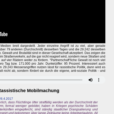
edien breit dargestellt. Jeder einzelne Angriff ist zu viel, aber gerade
 über 79 anderen (Durchschnitt) desselben Tages und die 29.242 desselben
Gewalt und Brutalität sind in dieser Gesellschaft akzeptiert. Das zeigen die
im Straßenverkehr, auf die gar nicht reagiert wird, sondern neue Straßen und
 vier Rädern weiter zu fördern. "Partnerschaft"liche Gewalt ist noch viel
ro Tag bzw. 171.000 pro Jahr. Dunkelziffer: 95 Prozent. Interessiert auch
n 29.243 Messerangriffen nutzen lässt für rassistische Politik, dann wird es
alt nicht ab, sondern fördert sie durch die eigene, anti-soziale Politik - und
Rassistische Mobilmachung
 26.4.2017
lich, dass Flüchtlinge öfter straffällig werden als der Durchschnitt der
rm, formal weniger gebildet, haben in Kriegen psychische Schäden
terkünften eingepfercht, sind ständig staatlicher Drangsalierung und
gesetzt und bekommen über lange Zeiträume keine Arbeitserlaubnis. All