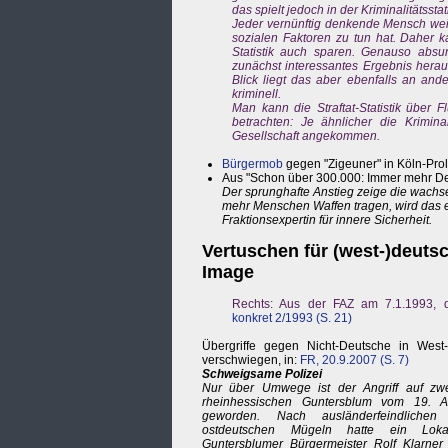
das spielt jedoch in der Kriminalitätsstat
Jeder vernünftig denkende Mensch weiß,
sozialen Faktoren zu tun hat. Daher 
Statistik auch sparen. Genauso abs
zunächst interessantes Ergebnis herau
Blick liegt das aber ebenfalls an and
kriminell.
Man kann die Straftat-Statistik über F
betrachten: Je ähnlicher die Krimin
Gesellschaft angekommen.
Bürgermob
gegen "Zigeuner" in Köln-Prol
Aus "Schon über 300.000: Immer mehr Deu
Der sprunghafte Anstieg zeige die wachs
mehr Menschen Waffen tragen, wird das eh
Fraktionsexpertin für innere Sicherheit.
Vertuschen für (west-)deuts
Image
Rechts: Aus der FAZ am 7.1.1993, d
konkret 2/1993 (S. 21)
Übergriffe gegen Nicht-Deutsche in West
verschwiegen, in:
FR, 20.9.2007 (S. 7)
Schweigsame Polizei
Nur über Umwege ist der Angriff auf zwe
rheinhessischen Guntersblum vom 19. A
geworden. Nach ausländerfeindlichen
ostdeutschen Mügeln hatte ein Lokal
Guntersblumer Bürgermeister Rolf Klarner 