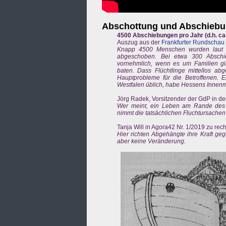
Abschottung und Abschieb
4500 Abschiebungen pro Jahr (d.h. ca.
Auszug aus der
Frankfurter Rundschau
Knapp 4500 Menschen wurden laut B
abgeschoben. Bei etwa 300 Abschie
vornehmlich, wenn es um Familien gi
baten. Dass Flüchtlinge mittellos a
Hauptprobleme für die Betroffenen. E
Westfalen üblich, habe Hessens Innenmi
Jörg Radek, Vorsitzender der GdP in de
Wer meint, ein Leben am Rande des Ex
nimmt die tatsächlichen Fluchtursachen 
Tanja Will in Agora42 Nr. 1/2019 zu rec
Hier richten Abgehängte ihre Kraft geg
aber keine Veränderung.