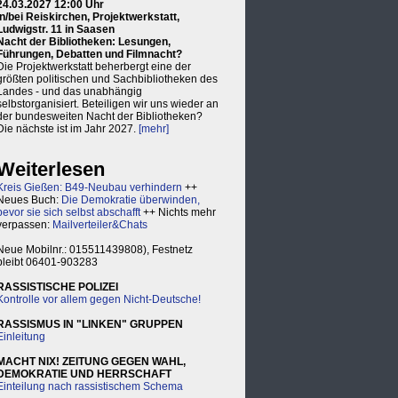
24.03.2027 12:00 Uhr
in/bei Reiskirchen, Projektwerkstatt,
Ludwigstr. 11 in Saasen
Nacht der Bibliotheken: Lesungen,
Führungen, Debatten und Filmnacht?
Die Projektwerkstatt beherbergt eine der
größten politischen und Sachbibliotheken des
Landes - und das unabhängig
selbstorganisiert. Beteiligen wir uns wieder an
der bundesweiten Nacht der Bibliotheken?
Die nächste ist im Jahr 2027.
[mehr]
Weiterlesen
Kreis Gießen: B49-Neubau verhindern
++
Neues Buch:
Die Demokratie überwinden,
bevor sie sich selbst abschafft
++ Nichts mehr
verpassen:
Mailverteiler&Chats
Neue Mobilnr.: 015511439808), Festnetz
bleibt 06401-903283
RASSISTISCHE POLIZEI
Kontrolle vor allem gegen Nicht-Deutsche!
RASSISMUS IN "LINKEN" GRUPPEN
Einleitung
MACHT NIX! ZEITUNG GEGEN WAHL,
DEMOKRATIE UND HERRSCHAFT
Einteilung nach rassistischem Schema