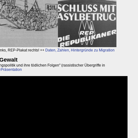
links, REP-Plakat rechts! ++
Daten, Zahlen, Hintergründe zu Migration
 Gewalt
politik und ihre tödlichen Folgen" (rassistischer Übergriffe in
-Präsentation