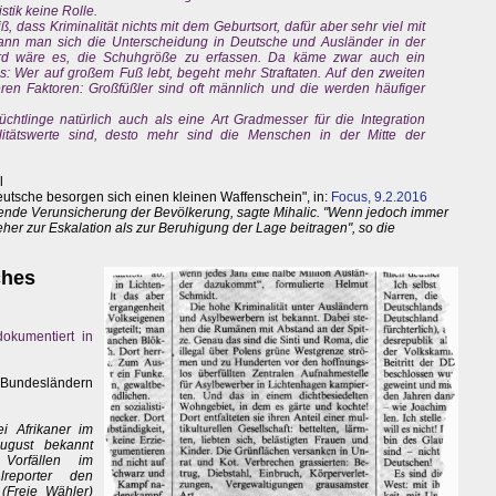
istik keine Rolle.
 dass Kriminalität nichts mit dem Geburtsort, dafür aber sehr viel mit
kann man sich die Unterscheidung in Deutsche und Ausländer in der
urd wäre es, die Schuhgröße zu erfassen. Da käme zwar auch ein
s: Wer auf großem Fuß lebt, begeht mehr Straftaten. Auf den zweiten
eren Faktoren: Großfüßler sind oft männlich und die werden häufiger
lüchtlinge natürlich auch als eine Art Gradmesser für die Integration
alitätswerte sind, desto mehr sind die Menschen in der Mitte der
l
tsche besorgen sich einen kleinen Waffenschein", in:
Focus, 9.2.2016
ende Verunsicherung der Bevölkerung, sagte Mihalic. "Wenn jedoch immer
er zur Eskalation als zur Beruhigung der Lage beitragen", so die
ches
okumentiert in
-Bundesländern
i Afrikaner im
ugust bekannt
 Vorfällen im
reporter den
(Freie Wähler)