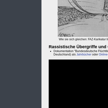
Wie sie sich gleichen: FAZ-Karikatur 
Rassistische Übergriffe und
Dokumentation "Bundesdeutsche Flüchtlings
Deutschland) als
Jahrbücher
oder
Online