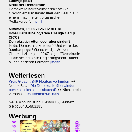
Ludwigsplatz)
Kritik der Demokratie
Demokratie heißt Volksherrschaft. Sie
funktioniert also immer über den Bezug auf
einem imaginierten, organischen
"Volkskörper".
[mehr]
Mittwoch, 19.08.2026 16:30 Uhr
in/bei Karlsruhe, System Change Camp
(SCC)
Demokratie retten oder überwinden?
Ist die Demokratie zu retten? Und wäre das
überhaupt gut? Gerne wird ja Winston
Churchill zitiert, der 1947 sagte: "Demokratie
ist die schlechteste Regierungsform - außer
all den anderen Formen".
[mehr]
Weiterlesen
Kreis Gießen: B49-Neubau verhindern
++
Neues Buch:
Die Demokratie überwinden,
bevor sie sich selbst abschafft
++ Nichts mehr
verpassen:
Mailverteiler&Chats
Neue Mobilnr.: 015511439808), Festnetz
bleibt 06401-903283
Werbung