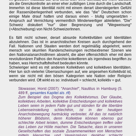
als die Grenzkontrolle an einer eher zufälligen Linie durch die Landschaft.
Immerhin ist diese Identität nicht mit einem derart übersteigerten Gefühl
der Rassenüberlegenheit verbunden, wie das "die" Deutschen schon
einige Male drauf hatten und daraus einen - blutig umgesetzten -
Anspruch auf Vernichtung vermeintlich Minderwertiger ableiteten. "Die"
Schweiz diskutiert "nur" über Begrenzung und "Wegweisung"
(=Abschiebung) von Nicht-SchweizerInnen.
Es fällt nicht schwer, derart absurde Kollektivitäten und Identitäten
abzulehnen. Das ist in anarchistischen Kreisen auch durchgehend der
Fall. Nationen und Staaten werden dort regelmäßig abgelehnt, wenn
mensch von skurrilen Randerscheinungen rechtsextremer Szenen wie
den NationalanarchistInnen absieht, die aber offensichtlich eher mit dem
revolutionären Pathos der Anarchie kokettieren als irgendwas begriffen zu
haben, was Herrschaftsfreiheit bedeuten könnte.
Schwieriger wird es mit anderen Kollektiven und kollektiven Identitäten.
Hier tun sich vielerlei Überraschungen auf, wie angesehen Kollektivät ist,
wenn sie nicht mit den bösen Kategorien wie Nation oder Religion
verbunden wird. Oft wirkt es so: individuell = schlecht, kollektiv = gut.
Stowasser, Horst (2007): "Anarchie!", Nautilus in Hamburg (S.
489 ff.,
gesamtes Kapitel als .rtf
)
Zum Beispiel das Dogma des Kollektivismus. Der Glaube,
kollektives Arbeiten, kollektive Entscheidungen und kollektives
Leben seien in jedem Falle gut und stünden für die libertäre
Lebenseinstellung schlechthin, ist in der heutigen
Anarchobewegung hartnäckig verbreitet. All das ist natürlich
höherer Blödsinn, denn Kollektive können ebenso gut
schlechte Arbeit leisten, dumme Entscheidungen treffen oder
das Leben zur Hölle machen. Die Tatsache, dass in unseren
Gesellschaften das soziale Zusammenwirken von Menschen
mittels Hierarchie und Vereinzelung denkbar schlecht