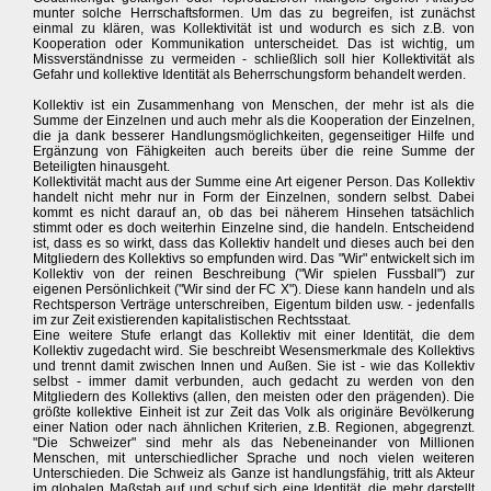
munter solche Herrschaftsformen. Um das zu begreifen, ist zunächst
einmal zu klären, was Kollektivität ist und wodurch es sich z.B. von
Kooperation oder Kommunikation unterscheidet. Das ist wichtig, um
Missverständnisse zu vermeiden - schließlich soll hier Kollektivität als
Gefahr und kollektive Identität als Beherrschungsform behandelt werden.
Kollektiv ist ein Zusammenhang von Menschen, der mehr ist als die
Summe der Einzelnen und auch mehr als die Kooperation der Einzelnen,
die ja dank besserer Handlungsmöglichkeiten, gegenseitiger Hilfe und
Ergänzung von Fähigkeiten auch bereits über die reine Summe der
Beteiligten hinausgeht.
Kollektivität macht aus der Summe eine Art eigener Person. Das Kollektiv
handelt nicht mehr nur in Form der Einzelnen, sondern selbst. Dabei
kommt es nicht darauf an, ob das bei näherem Hinsehen tatsächlich
stimmt oder es doch weiterhin Einzelne sind, die handeln. Entscheidend
ist, dass es so wirkt, dass das Kollektiv handelt und dieses auch bei den
Mitgliedern des Kollektivs so empfunden wird. Das "Wir" entwickelt sich im
Kollektiv von der reinen Beschreibung ("Wir spielen Fussball") zur
eigenen Persönlichkeit ("Wir sind der FC X"). Diese kann handeln und als
Rechtsperson Verträge unterschreiben, Eigentum bilden usw. - jedenfalls
im zur Zeit existierenden kapitalistischen Rechtsstaat.
Eine weitere Stufe erlangt das Kollektiv mit einer Identität, die dem
Kollektiv zugedacht wird. Sie beschreibt Wesensmerkmale des Kollektivs
und trennt damit zwischen Innen und Außen. Sie ist - wie das Kollektiv
selbst - immer damit verbunden, auch gedacht zu werden von den
Mitgliedern des Kollektivs (allen, den meisten oder den prägenden). Die
größte kollektive Einheit ist zur Zeit das Volk als originäre Bevölkerung
einer Nation oder nach ähnlichen Kriterien, z.B. Regionen, abgegrenzt.
"Die Schweizer" sind mehr als das Nebeneinander von Millionen
Menschen, mit unterschiedlicher Sprache und noch vielen weiteren
Unterschieden. Die Schweiz als Ganze ist handlungsfähig, tritt als Akteur
im globalen Maßstab auf und schuf sich eine Identität, die mehr darstellt