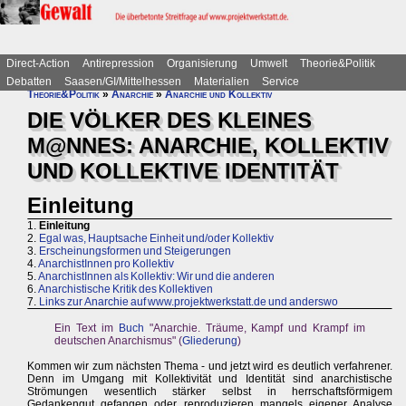
Direct-Action
Antirepression
Organisierung
Umwelt
Theorie&Politik
Debatten
Saasen/GI/Mittelhessen
Materialien
Service
Theorie&Politik
»
Anarchie
»
Anarchie und Kollektiv
DIE VÖLKER DES KLEINES
M@NNES: ANARCHIE, KOLLEKTIV
UND KOLLEKTIVE IDENTITÄT
Einleitung
1.
Einleitung
2.
Egal was, Hauptsache Einheit und/oder Kollektiv
3.
Erscheinungsformen und Steigerungen
4.
AnarchistInnen pro Kollektiv
5.
AnarchistInnen als Kollektiv: Wir und die anderen
6.
Anarchistische Kritik des Kollektiven
7.
Links zur Anarchie auf www.projektwerkstatt.de und anderswo
Ein Text im
Buch
"Anarchie. Träume, Kampf und Krampf im
deutschen Anarchismus" (
Gliederung
)
Kommen wir zum nächsten Thema - und jetzt wird es deutlich verfahrener.
Denn im Umgang mit Kollektivität und Identität sind anarchistische
Strömungen wesentlich stärker selbst in herrschaftsförmigem
Gedankengut gefangen oder reproduzieren mangels eigener Analyse