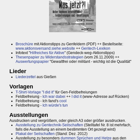
Broschüre
mit Aktionstipps zu Genfeldern (PDF) ++ Bestellseite:
www.aktionsversand.siehe.website
++
Gentech-Lexikon
Infotext "
Hilfreiches für Aktive
" (Gendeck-weg-Aktionstipps)
Thesenpapier zu Widerstandsstrategien
(vom 26.11.2009) ++
Auswertungspapier
"Gewaltfrei oder militant - wichtig ist die Qualität"
Lieder
Liederzettel
aus Gießen
Vorlagen
T-Shirt-Vorlage "I did it"
für Gen-Feldbefreiungen
Feldbefreiung -
Ich war dabei
++
I did it
(www-Adresse auf Rücken)
Feldbefreiung - Ich fand's
cool
Feldbefreiung -
Ich würde's tun
Ausstellungen
Ausdrucken und vergrößern, oder gleich A3 oder größer ausdrucken.
Ausstellung zu Gentechnik-Seilschaften
(Stelltafel Nr. 8 ist mehrfach,
falls die Ausstellung an einem bestimmten Ort gezeigt wird)
Plakat der Seilschaften
(Stand: Dez. 2012)
Ausstellung zu besonders
dummen Sprüchen und Hetze
aus den