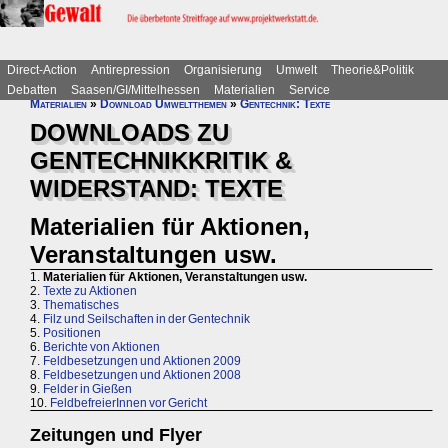
Direct-Action
Antirepression
Organisierung
Umwelt
Theorie&Politik
Debatten
Saasen/GI/Mittelhessen
Materialien
Service
Materialien
»
Download Umweltthemen
»
Gentechnik: Texte
DOWNLOADS ZU
GENTECHNIKKRITIK &
WIDERSTAND: TEXTE
Materialien für Aktionen,
Veranstaltungen usw.
1.
Materialien für Aktionen, Veranstaltungen usw.
2.
Texte zu Aktionen
3.
Thematisches
4.
Filz und Seilschaften in der Gentechnik
5.
Positionen
6.
Berichte von Aktionen
7.
Feldbesetzungen und Aktionen 2009
8.
Feldbesetzungen und Aktionen 2008
9.
Felder in Gießen
10.
FeldbefreierInnen vor Gericht
Zeitungen und Flyer